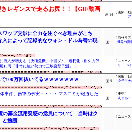
きレギンスで走るお尻！！【GIF動画
[ 画像・動画
画:14
ア
スワップ交渉に全力を注ぐべき理由がこち
[ 海外反応 
介入によって記録的なウォン・ドル為替の現
画:1
世界の憂
に流入が増える（決壊危機」中国ダム「老朽化（耐久力低
[ ニュース 
/)；｀ω
風13号「非常に強い勢力で三峡直撃予測」→
[ 画像・動画
で100万回抜いてるｗｗｗｗｗｗｗ
画:5
女子アナ
遺体事件、衝撃の事実・・・・ マスコミが報道した
[ 東亜 ]
画:1
あじあニ
地震の募金流用疑惑の党員について「当時はク
[ ニュース 
」と擁護