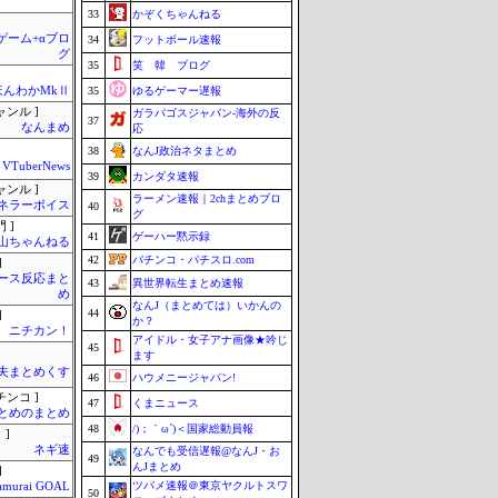
33
かぞくちゃんねる
のゲーム+αブロ
34
フットボール速報
グ
35
笑 韓 ブログ
ほんわかMkⅡ
35
ゆるゲーマー遅報
ャンル ]
ガラパゴスジャパン-海外の反
37
なんまめ
応
38
なんJ政治ネタまとめ
VTuberNews
39
カンダタ速報
ャンル ]
ラーメン速報｜2chまとめブロ
ネラーボイス
40
グ
 ]
41
ゲーハー黙示録
山ちゃんねる
42
パチンコ・パチスロ.com
]
ース反応まと
43
異世界転生まとめ速報
め
なんJ（まとめては）いかんの
44
]
か？
ニチカン！
アイドル・女子アナ画像★吟じ
45
ます
夫まとめくす
46
ハウメニージャパン!
チンコ ]
47
くまニュース
とめのまとめ
48
/)；｀ω´)＜国家総動員報
 ]
ネギ速
なんでも受信遅報@なんJ・お
49
んJまとめ
]
ツバメ速報＠東京ヤクルトスワ
amurai GOAL
50