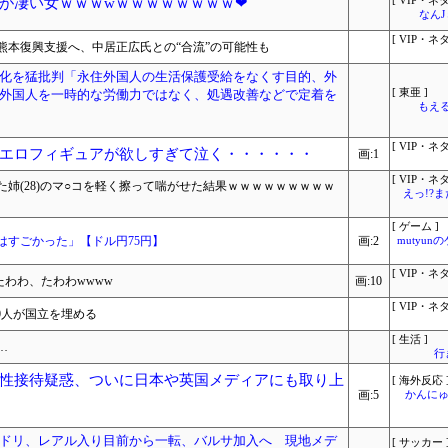
が凄い女ｗｗｗwｗｗｗｗｗｗｗｗ❤
[ VIP・ネタ
なん
[ VIP・ネタ
熊本復興支援へ、中居正広氏との“合流”の可能性も
化を猛批判「永住外国人の生活保護受給をなくす目的、外
外国人を一時的な労働力ではなく、処遇改善などで定着を
[ 東亜 ]
もえる
[ VIP・ネタ
エロフィギュアが欲しすぎて泣く・・・・・・
画:1
[ VIP・ネタ
姉(28)のマ○コを軽く擦って喘がせた結果ｗｗｗｗｗｗｗｗｗ
えっ!?
[ ゲーム ]
はすごかった」【ドル円75円】
画:2
mutyun
[ VIP・ネタ
たわわ、たわわwwww
画:10
[ VIP・ネタ
60人が国立を埋める
[ 生活 ]
…
行
性接待疑惑、ついに日本や英国メディアにも取り上
[ 海外反応 
画:5
かんにゅ
ドリ、レアル入り目前から一転、バルサ加入へ 現地メデ
[ サッカー 