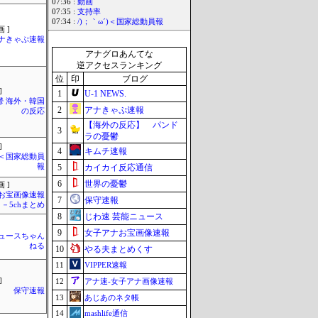
07:36 :
動画
07:35 :
支持率
07:34 :
/)；｀ω´)＜国家総動員報
 ]
ナきゃぷ速報
アナグロあんてな
逆アクセスランキング
位
印
ブログ
]
1
U-1 NEWS.
鬱 海外・韓国
2
アナきゃぷ速報
の反応
【海外の反応】 パンド
3
ラの憂鬱
]
4
キムチ速報
´)＜国家総動員
報
5
カイカイ反応通信
6
世界の憂鬱
 ]
お宝画像速報
7
保守速報
－5chまとめ
8
じわ速 芸能ニュース
9
女子アナお宝画像速報
ュースちゃん
ねる
10
やる夫まとめくす
11
VIPPER速報
]
12
アナ速‐女子アナ画像速報
保守速報
13
あじあのネタ帳
14
mashlife通信