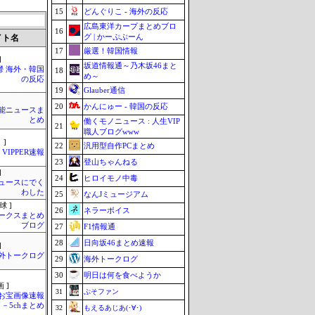
15
どんぐりこ - 海外の反応
広島東洋カープまとめブロ
16
グ | かーぷぶーん
イト名
17
厳選！韓国情報
]
坂道情報通～乃木坂46まと
鬱 海外・韓国
18
め～
の反応
19
Glauber通信
20
かんにゅー - 韓国の反応
芸能ニュースま
とめ
働くモノニュース : 人生VIP
21
職人ブログwww
 ]
22
汎用型自作PCまとめ
VIPPER速報
23
登山ちゃんねる
]
24
ヒロイモノ中毒
ュースにでく
わした
25
なんJミュージアム
球 ]
26
ネラーボイス
ークスまとめ
ブログ
27
F1情報通
28
日向坂46まとめ速報
]
外トークログ
29
海外トークログ
30
明日は何を食べようか
 ]
31
ぷそファン
お宝画像速報
－5chまとめ
32
もえるあじあ(･∀･)