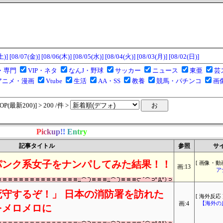
土)]
[08/07(金)]
[08/06(木)]
[08/05(水)]
[08/04(火)]
[08/03(月)]
[08/02(日)]
・専門
VIP・ネタ
なんJ・野球
サッカー
ニュース
東亜
芸
アニメ・漫画
Vtube
生活
AA・SS
教養
競馬・パチンコ
画
(最新200)] > 200 /件 >
P
i
c
k
u
p
!
!
E
n
t
r
y
記事タイトル
参照
サ
パンク系女子をナンパしてみた結果！！
[ 画像・動画
画:13
ア
守するぞ！」 日本の消防署を訪れた
[ 海外反応 
画:4
【海外の
をメロメロに