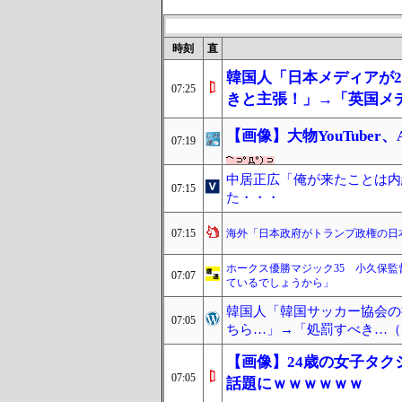
時刻
直
韓国人「日本メディアが2
07:25
きと主張！」→「英国メ
【画像】大物YouTube
07:19
中居正広「俺が来たことは内
07:15
た・・・
07:15
海外「日本政府がトランプ政権の日
ホークス優勝マジック35 小久保
07:07
ているでしょうから」
韓国人「韓国サッカー協会の
07:05
ちら…」→「処罰すべき…（ﾌ
【画像】24歳の女子タ
07:05
話題にｗｗｗｗｗｗ