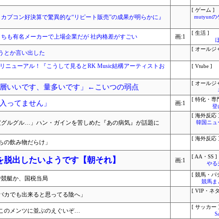
[ ゲーム ]
？カプコン好決算で驚異的な“リピート販売”の成果が明らかに』
mutyun
[ 生活 ]
うちも有名メーカーで上場企業だが 社内格差がすごい
画:1
[ オールジ
うとか言い出した
イトをリニューアル！『こうして見るとRK Music結構アーティストお
[ Vtube ]
[ オールジ
層いいです、量多いです」←こいつの弱点
[ 特化・専門
入ってません」
画:1
登
[ 海外反応 
0度グルグル…」ハン・ガインを苦しめた『あの病気』が話題に
韓国ニュ
[ 海外反応 
ちの飲み物だらけ」
[ AA・SS ]
を脱出したいようです【朝それ】
画:1
やる
[ 競馬・パ
で競艇か、国税当局
競馬ま
[ VIP・ネタ
バカでも出来ると思ってる陰へ」
[ サッカー 
このメンツに並ぶのえぐいぞ…
S