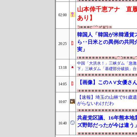
山本倖千恵アナ 直履
02:00
あり】
韓国人「韓国が米韓通貨
ら‥日米との異例の共同
20:25
実」
中国「大洪水！」三峡ダム「急激
13:18
下」三峡ダム「基礎部分破損」台
【画像】この∧∨女優さん
14:05
【速報】埼玉の山林で91歳
10:07
がらないわけだわ
共産党区議、16年熊本
16:40
ズ野郎だったが今は違う