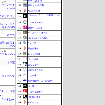
ローズまとめ
チンコ ]
ンコ・パチス
50
漫画まとめ速報
ロ.com
52
なんJ PUSH!!
２ちゃんねるニュース超速まとめ
ぐろとにぼし
53
＋
]
54
ニュース30over
んいらっしゃ
 海外の反応
55
婚外ちゃんねる
 ]
55
ベイスターズNEWS
ネギ速
57
ほんわか2ちゃんねる
]
-韓国の反応ま
58
なんまめ
とめ
59
歴史的速報
ャンル ]
59
まるっと翻訳
アダルトMeta
 ]
61
げーすぽch
ネギ速
62
あのころの
63
日刊やきう速報
64
ふぇー速
U-1 NEWS.
65
mutyunのゲーム+αブログ
66
げぇ速
 ]
ラビット速報
66
スカッと王国！
 ]
68
けおけお速報
-5chまとめ-
69
バイクと！