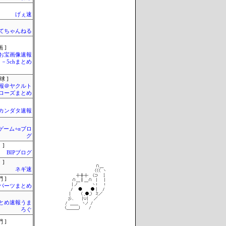
げぇ速
てちゃんねる
 ]
お宝画像速報
－5chまとめ
球 ]
報＠ヤクルト
ローズまとめ
カンダタ速報
のゲーム+αブロ
グ
 ]
BIPブログ
 ]
ネギ速
 ]
Cパーツまとめ
とめ速報うま
ろぐ
 ]