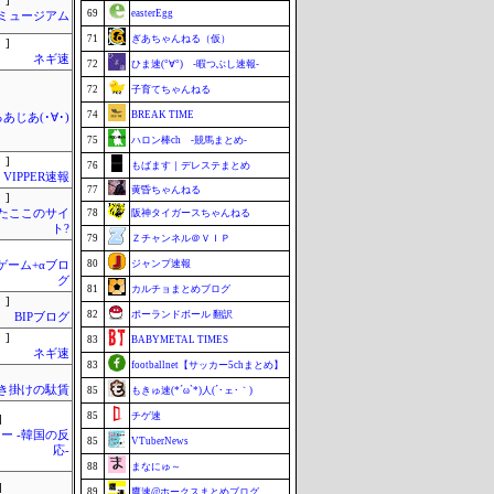
 ]
69
easterEgg
Jミュージアム
71
ぎあちゃんねる（仮）
 ]
ネギ速
72
ひま速(°∀°) -暇つぶし速報-
72
子育てちゃんねる
74
BREAK TIME
あじあ(･∀･)
75
ハロン棒ch -競馬まとめ-
 ]
76
もばます｜デレステまとめ
VIPPER速報
77
黄昏ちゃんねる
 ]
またここのサイ
78
阪神タイガースちゃんねる
ト?
79
Ｚチャンネル＠ＶＩＰ
80
ジャンプ速報
のゲーム+αブロ
グ
81
カルチョまとめブログ
 ]
82
ポーランドボール 翻訳
BIPブログ
 ]
83
BABYMETAL TIMES
ネギ速
83
footballnet【サッカー5chまとめ】
き掛けの駄賃
85
もきゅ速(*´ω`*)人(´･ェ･｀)
85
チゲ速
]
ー -韓国の反
85
VTuberNews
応-
88
まなにゅ～
]
89
鷹速@ホークスまとめブログ