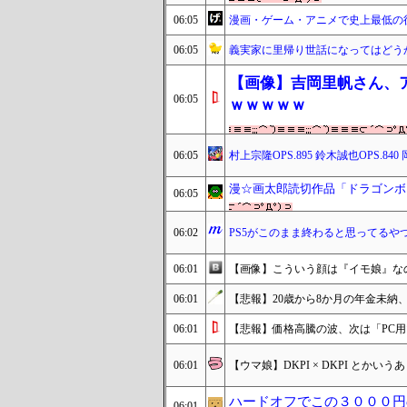
06:05
漫画・ゲーム・アニメで史上最低の
06:05
義実家に里帰り世話になってはどう
【画像】吉岡里帆さん、
06:05
ｗｗｗｗｗ
06:05
村上宗隆OPS.895 鈴木誠也OPS.840
漫☆画太郎読切作品「ドラゴンボ
06:05
06:02
PS5がこのまま終わると思ってるやつ
06:01
【画像】こういう顔は『イモ娘』な
06:01
【悲報】20歳から8か月の年金未納
06:01
【悲報】価格高騰の波、次は「PC
06:01
【ウマ娘】DKPI × DKPI とか
ハードオフでこの３０００円
06:01