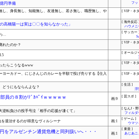
億円準備
フッ
無し、身長無し、知能無し、友達無し、若さ無し、職歴無し、や
[ VIP・ネタ
[ 海外反応 
の高橋陽一は実は〇〇を知らなかった」
ハウメニ
[ サッカー 
わ…
S
[ VIP・ネタ
廃れたのか？
[ オールジ
.5
[ VIP・ネタ
ったらこうなるwww
ーヨーカドー、にじさんじのカレーを半額で投げ売りする【仕入
[ VIP・ネタ
[ 生活 ]
。どうにもならんよな？
浮
部員の８割がﾃﾞｶﾊﾟｲｗｗｗｗｗ
[ 芸スポ ]
画:9
[ なんJ・野
大逆転負けの投手号泣「相手の応援が凄くて」
フィルダ
[ ゲーム ]
虫を退治するのが得意なヴィルシーナ
画:1
ウマツ
[ 東亜 ]
円をアルゼンチン通貨危機と同列扱いへ・・・
画:1
あじあニ