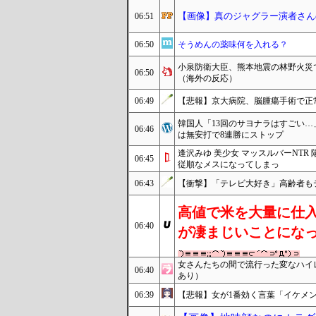
【画像】真のジャグラー演者さん
06:51
06:50
そうめんの薬味何を入れる？
小泉防衛大臣、熊本地震の林野火災
06:50
（海外の反応）
06:49
【悲報】京大病院、脳腫瘍手術で正
韓国人「13回のサヨナラはすごい
06:46
は無安打で8連勝にストップ
逢沢みゆ 美少女 マッスルバーNT
06:45
従順なメスになってしまっ
06:43
【衝撃】「テレビ大好き」高齢者もテ
高値で米を大量に仕
06:40
が凄まじいことにな
女さんたちの間で流行った変なハイ
06:40
あり）
06:39
【悲報】女が1番効く言葉「イケメ