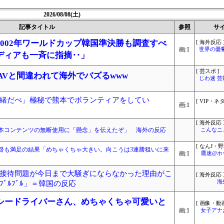
2026/08/08(土)
記事タイトル
参照
サ
002年ワールドカップ韓国準決勝も調査すべ
[ 海外反応 
画:1
世界の憂
ディアも一斉に指摘‥」
[ 芸スポ ]
r、AVと間違われて海外でバズるwww
じわ速 
緒だべ」極秘で熊本でボランティアをしてい
[ VIP・ネタ
画:1
[ 海外反応 
本コンテンツの無断使用に「懸念」を伝えたぞ」 海外の反応
こんなニ
[ なんJ・野
監督も満足の結果「めちゃくちゃ大きい。向こうは3連勝狙いに来
画:1
鷹速@ホ
接待問題が今日まで大騒ぎにならなかった理由がこ
[ 海外反応 
海
ﾞﾙﾌﾞﾙ」＝韓国の反応
クシードライバーさん、めちゃくちゃ可愛いと
[ 画像・動画
画:1
女子アナ