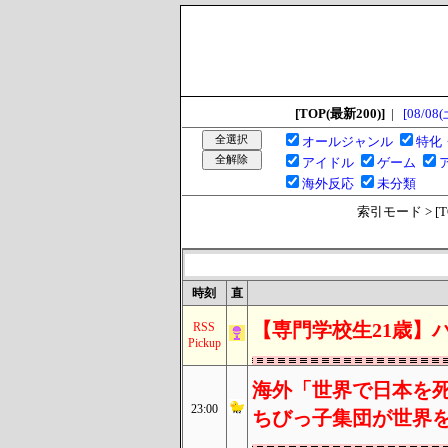
[TOP(最新200)]
|
[08/08(
オールジャンル
特化
アイドル
ゲーム
海外反応
未分類
索引モード > [TOP
時刻
直
【専門学校生21歳】
RSS
Pickup
海外「世界で日本を死
23:00
ちびっ子集団が世界