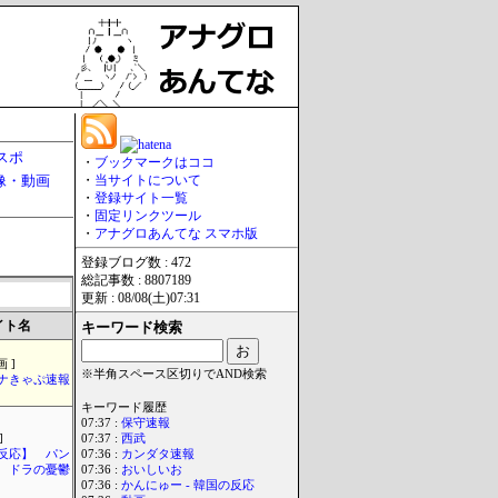
スポ
・
ブックマークはココ
像・動画
・
当サイトについて
・
登録サイト一覧
・
固定リンクツール
・
アナグロあんてな スマホ版
登録ブログ数 : 472
総記事数 : 8807189
更新 : 08/08(土)07:31
イト名
キーワード検索
 ]
※半角スペース区切りでAND検索
ナきゃぷ速報
キーワード履歴
07:37 :
保守速報
]
07:37 :
西武
反応】 パン
07:36 :
カンダタ速報
ドラの憂鬱
07:36 :
おいしいお
07:36 :
かんにゅー - 韓国の反応