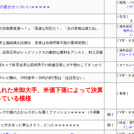
[ 競馬・パ
の姿がカッコいいｗｗｗｗｗ
パチ
[ 生活 ]
ま
[ 海外反応 
で自衛隊派遣へ！←「迅速な対応だ！」「次の首相は彼だね」
海外さ
い
[ VIP・ネタ
常な脳組織を誤摘出 患者は自発呼吸不能の重篤状態に
[ 海外反応 
…」吉田正尚がレッドソックスの劇的な勝利をアシスト、村上宗隆
クロード
R 陽キャで体育会系な筋肉男子の絶倫交尾にガチ惚れしてすっかり
[ オールジ
[ VIP・ネタ
レビ離れ、10代後半～20代の約7割は「ほぼ見ない」
入れた米卸大手、米価下落によって決算
[ 東亜 ]
っている模様
レグの服の上からズボンを履くファッションｗｗｗｗ （※画像
[ VIP・ネタ
画:1
[ 特化・専門
ンと付き合った事なさそう」だったｗｗｗｗｗｗｗ
画:1
うしみつ