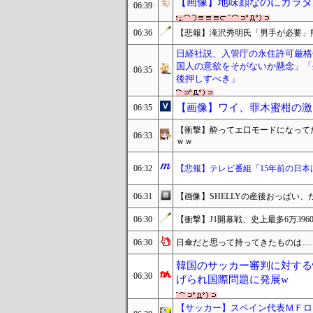
【画像】地味顔なのにカラダ
06:39
06:36
【悲報】滝沢秀明氏「男手が必要」
日経社説、入管庁の永住許可厳格
国人の意欲をそがないか懸念」「
06:35
後押しすべき」
【画像】ワイ、罪木蜜柑の激
06:35
【衝撃】酔ってエ口モードになってた
06:33
ｗｗ
06:32
【悲報】テレビ番組「15年前の日本
06:31
【画像】SHELLYの産後おっぱい、
06:30
【衝撃】J1開幕戦、史上最多6万39
06:30
日傘だと思って持ってきたものは…
韓国のサッカー審判に対する
06:30
げられ国際問題に発展w
【サッカー】スペイン代表ＭＦロ