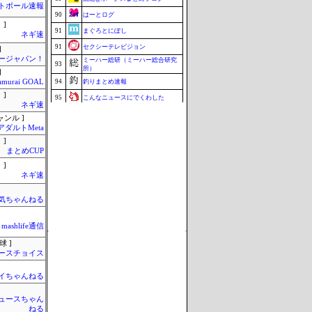
トボール速報
90
はーとログ
 ]
91
まぐろとにぼし
ネギ速
91
セクシーテレビジョン
]
ージャパン！
ミーハー総研（ミーハー総合研究
93
所）
]
amurai GOAL
94
釣りまとめ速報
 ]
95
こんなニュースにでくわした
ネギ速
96
ねこのあまやどり
ャンル ]
アダルトMeta
96
マラソン速報
 ]
96
ZAPZAP!
まとめCUP
99
究極のまとめ.com
 ]
ネギ速
99
ブラウザゲーム速報
101
みそパンNEWS
気ちゃんねる
Update 08/08 07:38
mashlife通信
球 ]
ースチョイス
イちゃんねる
ュースちゃん
ねる