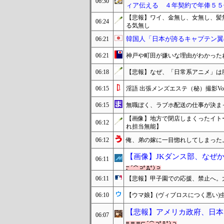
06:30
ィア伝える ４年契約で年俸５５
【悲報】ワイ、金無し、女無し、髪
06:24
る気無し
韓国人「日本が誇るキャプテン翼
06:21
06:21
神戸や町田が嫌いな理由がわかった
06:18
【悲報】なぜ、「日常系アニメ」は
06:15
淫語 出張メンズエステ（秘）撮影Vol
06:15
無職ぼく、ラブホ配送の仕事が決ま
【画像】地方で閉店しまくったイト
06:12
れ担当無能】
06:12
俺、弟の嫁に一目惚れしてしまった
【画像】JKダンス部、なぜか
06:11
06:11
【悲報】甲子園での応援、禁止へ。
06:10
【ウマ娘】(ヴィブロスにつく悪い)
【悲報】アメリカ政府、日本
06:07