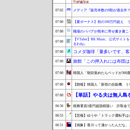
07:02
メディア『販売本数の9割が過去作
07:00
【夏ボーナス】初の100万円超え 
07:00
職場のババアが熊本に寄せ書き書こ
【VTuber】RK Music、公式サ
07:00
るわね』
コメダ珈琲「量多いです、客
07:00
旅館「この押入れには布団は
07:00
07:00
韓国人「朝目覚めたらベッドが36
07:00
【朗報】韓国人「新宿の自販機、う
【単話】やる夫は無人島
07:00
06:56
税務署員1億円超脱税疑い 詐取金
06:55
【悲報】ゆうや「トラック運転手は
06:51
【画像】香川って凄かったんだな。