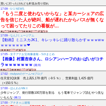
買いに行ったけれども軒並み売り切れ
17:09
-
U-1 NEWS.
「もう二度と使わないからな」と某カーシェアの広
告を信じた人が絶叫、船が遅れたからバスが無くな
って困ってたりこの看板が…
17:09
-
なんJミュージアム
【動画】ミニスカJK1、キレッキレに踊り散らかすｗｗｗwｗ
ｗｗｗｗｗｗｗ❤
17:05
-
女子アナお宝画像速報－5chまとめ
【画像】村重杏奈さん、ロシアンハーフのお○ぱいがコチ
ラｗｗｗｗｗｗｗ
(画:9)
17:02
-
mutyunのゲーム+αブログ
任天堂1Q決算 売上高5,178 億円（-9.5 ％）、営業利益 1,425 億円
（+150.5 %）
17:00
-
ほんわかMkⅡ
少年ジャンプ、発行部数100万部を割る もう電車でジャンプ読むやつ見な
いもんな
(画:1)
17:00
-
アナきゃぷ速報