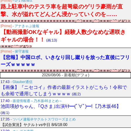
[Prime]
-
U-1 NEWS.
路上駐車中のテスラ車を超弩級のゲリラ豪雨が直
撃、水が溢れてどんどん浸かっていくのを……
[Prime]
-
アナきゃぷ速報
【動画撮影OKなギャル】経験人数少なめな遅咲き
ギャルの場合！！
(画:13)
[Prime]
-
保守速報
【悲報】中国ロボ、いきなり回し蹴りを放った直後にフリ
ーズｗｗｗｗｗ
2026/08/06 - 新着順(デフォ)
17:43
-
Glauber通信
【画像】『ニセコイ』作者の最新イラストがこちら！令和で
も余裕で通用してしまうｗｗｗｗ
(画:2)
17:40
-
坂道情報通～乃木坂46まとめ～
池田瑛紗ちゃん、｢Qさま｣出演ｷﾀ━(ﾟ∀ﾟ)━!【乃木坂46】
(画:1)
17:35
-
ツバメ速報＠ヤクルトスワローズまとめ
【試合実況】ヤクルトvs中日 8/6/18:00