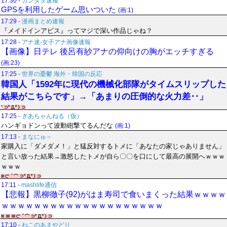
17:30
-
カンダタ速報
GPSを利用したゲーム思いついた
(画:1)
17:29
-
漫画まとめ速報
『メイドインアビス』ってマジで深い作品じゃね？
17:28
-
アナ速‐女子アナ画像速報
【画像】日テレ 後呂有紗アナの仰向けの胸がエッチすぎる
(画:23)
17:25
-
世界の憂鬱 海外・韓国の反応
韓国人「1592年に現代の機械化部隊がタイムスリップした
結果がこちらです」→「あまりの圧倒的な火力差‥」
17:25
-
ぎあちゃんねる（仮）
ハンギョドンって波動砲撃てるんだな
(画:1)
17:13
-
まなにゅ～
家購入に「ダメダメ！」と猛反対するトメに「あなたの家じゃありません」
と言い放った結果→激怒したトメが自ら〇〇を口にして最高の展開へｗｗｗ
ｗｗｗ
17:11
-
mashlife通信
【悲報】黒柳徹子(92)がはま寿司で食いまくった結果ｗｗｗｗ
ｗｗｗｗｗｗｗｗｗｗｗｗｗｗｗｗｗｗｗｗ
17:10
-
ねこのあまやどり