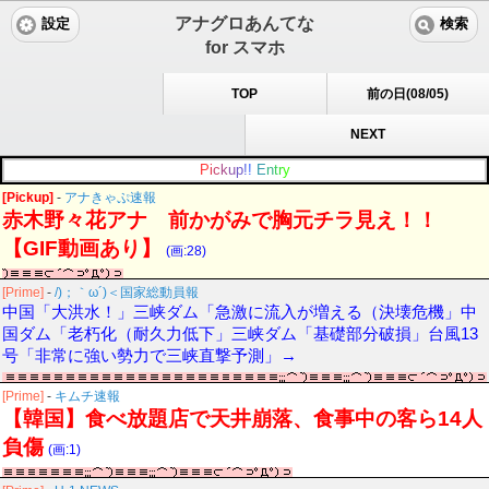
アナグロあんてな
設定
検索
for スマホ
TOP
前の日(08/05)
NEXT
P
i
c
k
u
p
!
!
E
n
t
r
y
[Pickup]
-
アナきゃぷ速報
赤木野々花アナ 前かがみで胸元チラ見え！！
【GIF動画あり】
(画:28)
[Prime]
-
/)；｀ω´)＜国家総動員報
中国「大洪水！」三峡ダム「急激に流入が増える（決壊危機」中
国ダム「老朽化（耐久力低下」三峡ダム「基礎部分破損」台風13
号「非常に強い勢力で三峡直撃予測」→
[Prime]
-
キムチ速報
【韓国】食べ放題店で天井崩落、食事中の客ら14人
負傷
(画:1)