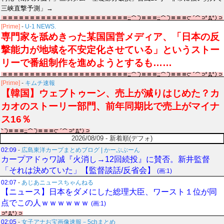
三峡直撃予測」→
[Prime]
-
U-1 NEWS.
専門家を舐めきった某国国営メディア、「日本の反
撃能力が地域を不安定化させている」というストー
リーで番組制作を進めようとするも……
[Prime]
-
キムチ速報
【韓国】ウェブトゥーン、売上が減りはじめた？カ
カオのストーリー部門、前年同期比で売上がマイナ
ス16％
2026/08/09 - 新着順(デフォ)
02:09
-
広島東洋カープまとめブログ | かーぷぶーん
カープアドゥワ誠『火消し→12回続投』に賛否。新井監督
「それは決めていた」【監督談話/反省会】
(画:1)
02:07
-
あじあニュースちゃんねる
【ニュース】日本をダメにした総理大臣、ワースト１位が同
点でこの人ｗｗｗｗｗｗ
(画:1)
02:05
-
女子アナお宝画像速報－5chまとめ