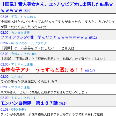
【画像】素人美女さん、エ○チなビデオに出演した結果ｗ
ｗｗｗｗｗ
(画:9)
02:05
-
子育てちゃんねる
冷蔵庫あけたらパイナップルがあって友人が食ったら、友人ところのジジイ
が買ったたくあんだったんだか
02:05
-
カンダタ速報
ファイファン5で唯一学んだことｗｗｗｗｗｗｗｗ
(画:1)
02:02
-
mutyunのゲーム+αブログ
【質問】ゲーム業界をダメにしたハードと言えば
02:02
-
究極のまとめ.com
【議論】「宇宙の謎」と「死後の世界」って結局どこかで繋がってるよな？
02:00
-
アナきゃぷ速報
若林有子アナ うっすらと透ける！！
(画:17)
02:00
-
なんまめ
ワイの作った卵豆腐にいくら出せる？
02:00
-
マジキチ速報
東大卒さん、ヒカルに嫉妬した結果ブタ箱送りになってしまう…
02:00
-
やる夫まとめくす
モンハン自衛隊 第１８７話
(画:1)
01:58
-
OTONARY
ファンが不満爆発、所属事務所入口ドアをゴルフクラブで叩き暴れて逮捕