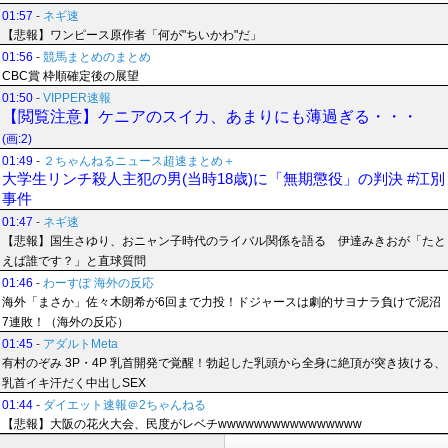
01:57
-
ネギ速
【悲報】ワンピース原作者「何が"ちいかわ"だ」
01:56
-
競馬まとめのまとめ
CBC賞 枠順確定後の展望
01:50
-
VIPPER速報
【閲覧注意】ケニアのスイカ、あまりにも薄過ぎる・・・
(画:2)
01:49
-
２ちゃんねるニュース超速まとめ＋
大学生リンチ殺人主犯の男(当時18歳)に「無期懲役」の判決 #江別
事件
01:47
-
ネギ速
【悲報】国生さゆり、おニャン子時代のライバル関係を語る 伊達みきおが「たと
えば誰です？」と直球質問
01:46
-
わーすぽ 海外の反応
海外「まさか」佐々木朗希が6回まで力投！ドジャースは劇的サヨナラ負けで泥沼
7連敗！（海外の反応）
01:45
-
アダルトMeta
有村のぞみ 3P・4P 乳首開発で覚醒！勃起した乳頭から全身に絶頂が突き抜ける、
乳首イキ汗だく中出しSEX
01:44
-
ダイエット速報＠2ちゃんねる
【悲報】大阪の花火大会、民度がレベチwwwwwwwwwwwwwwww