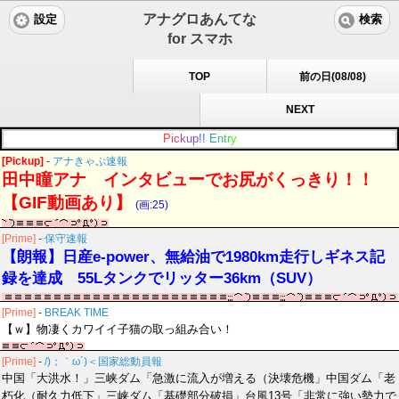
アナグロあんてな
設定
検索
for スマホ
TOP
前の日(08/08)
NEXT
P
i
c
k
u
p
!
!
E
n
t
r
y
[Pickup]
-
アナきゃぷ速報
田中瞳アナ インタビューでお尻がくっきり！！
【GIF動画あり】
(画:25)
[Prime]
-
保守速報
【朗報】日産e-power、無給油で1980km走行しギネス記
録を達成 55Lタンクでリッター36km（SUV）
[Prime]
-
BREAK TIME
【ｗ】物凄くカワイイ子猫の取っ組み合い！
[Prime]
-
/)；｀ω´)＜国家総動員報
中国「大洪水！」三峡ダム「急激に流入が増える（決壊危機」中国ダム「老
朽化（耐久力低下」三峡ダム「基礎部分破損」台風13号「非常に強い勢力で