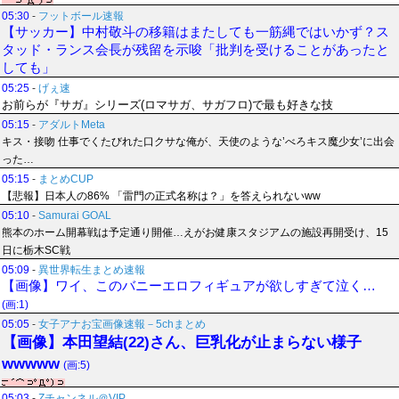
05:30
-
フットボール速報
【サッカー】中村敬斗の移籍はまたしても一筋縄ではいかず？ス
タッド・ランス会長が残留を示唆「批判を受けることがあったと
しても」
05:25
-
げぇ速
お前らが『サガ』シリーズ(ロマサガ、サガフロ)で最も好きな技
05:15
-
アダルトMeta
キス・接吻 仕事でくたびれた口クサな俺が、天使のような’べろキス魔少女’に出会
った…
05:15
-
まとめCUP
【悲報】日本人の86% 「雷門の正式名称は？」を答えられないww
05:10
-
Samurai GOAL
熊本のホーム開幕戦は予定通り開催…えがお健康スタジアムの施設再開受け、15
日に栃木SC戦
05:09
-
異世界転生まとめ速報
【画像】ワイ、このバニーエロフィギュアが欲しすぎて泣く…
(画:1)
05:05
-
女子アナお宝画像速報－5chまとめ
【画像】本田望結(22)さん、巨乳化が止まらない様子
wwwww
(画:5)
05:03
-
Zチャンネル＠VIP