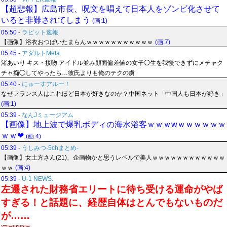
【超悲報】広島市長、呪文を唱えて日本人をゾンビ化させて
いると非難されてしまう
(画:1)
05:50
-
ラビット速報
【画像】浴衣おつぱいたまらんｗｗｗｗｗｗｗｗｗｗｗ
(画:7)
05:45
-
アダルトMeta
渚あいり キス・接吻 アイドル並み顔面偏差値の女子◯生を我慢できずにメチャク
チャ痴◯してやったら…彼氏よりも俺のテクの虜
05:40
-
にゅーすアルー！
なぜフランス人はこれほど日本が好きなのか？中国ネット「中国人も日本が好き」
(画:1)
05:39
-
なんJミュージアム
【画像】地上波で爆乳ボディの海水浴客ｗｗｗwｗｗｗｗｗｗ
ｗｗ❤
(画:4)
05:39
-
うしみつ-5chまとめ-
【画像】女土方さん(21)、企画物かと思うレベルで美人ｗｗｗｗｗｗｗｗｗｗｗｗ
ｗｗ
(画:4)
05:39
-
U-1 NEWS.
左遷された財務省エリートに待ち受ける運命がやば
すぎる！と話題に、経歴自体はとんでもないものだ
が……