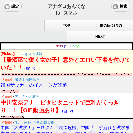
アナグロあんてな
設定
検索
for スマホ
TOP
前の日(08/07)
NEXT
P
i
c
k
u
p
!
!
E
n
t
r
y
[Pickup]
-
アナきゃぷ速報
【居酒屋で働く女の子】意外とエロい下着を付けて
いた！！
(画:13)
[Prime]
-
厳選！韓国情報
韓国サッカーのイメージが墜落
[Prime]
-
アナきゃぷ速報
中川安奈アナ ピタピタニットで巨乳がくっき
り！！【GIF動画あり】
(画:12)
[Prime]
-
/)；｀ω´)＜国家総動員報
中国「大洪水！」三峡ダム「決壊危機」中国「土砂崩れと洪水被