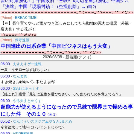
害の対策強化！」中国政府「三峡ﾀﾞﾑ周辺を重点強化」中国ダム
「決壊」中国「現場封鎖！（空撮削除」→
(画:2)
[Prime]
-
BREAK TIME
【ｗ】長年育てやっと蕾がつき楽しみにしてたら動物の死肉に擬態（外観・
腐肉臭）する花が！
[Prime]
-
保守速報
中国進出の日系企業「中国ビジネスはもう大変」
2026/08/08 - 新着順(デフォ)
06:00
-
えすえすゲー速報
一夏「イチローはすばらしい」
06:00
-
なんまめ
すき焼きぷゆゆパン来たよぉ🥺
06:00
-
SSまにあっくす！
【艦これ】叢雲「最初に五隻を選びなさい、って言われたのを覚えてる？」
06:00
-
やる夫まとめくす
超能力が使えるようになったので兄妹で限界まで極める事
にした件 その１０
(画:1)
05:52
-
なんじぇいスタジアム＠なんJまとめ
今宮健太って地味にレジェンドじゃね？
05:50
-
VIPPER速報