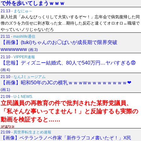
で外を歩いてしまうｗｗｗ
21:13
-
まなにゅ～
新入社員「みんなびっくりして大笑いするぞ〜！」忘年会で病気復帰した同
僚のズラを力任せに剥ぎ取った女…期待した反応と違くてオロオロ←職場で
やっていいノリじゃないだろ
21:11
-
mashlife通信
【画像】(tuki)ちゃんのお◯ぱいが成長期で限界突破
wwwwwww
(画:3)
21:10
-
VIPPER速報
【悲報】ディズニー結婚式、80人で540万円…ヤバすぎる😨
(画:4)
21:10
-
なんJミュージアム
【画像】昭和50年のJCの横乳ｗｗｗwｗｗｗｗｗｗｗｗ❤
(画:1)
21:09
-
U-1 NEWS.
立民議員の再教育の件で批判された某野党議員、
「私そんな事いってません！」と反論するも実際の
動画を検証すると……
21:09
-
異世界転生まとめ速報
【画像】ベテランラノベ作家「新作ラブコメ書いたぞ！」X民