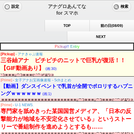
アナグロあんてな
設定
検索
for スマホ
TOP
前の日(08/09)
NEXT
P
i
c
k
u
p
!
!
E
n
t
r
y
[Pickup]
-
アナきゃぷ速報
三谷紬アナ ピチピチのニットで巨乳が復活！！
【GIF動画あり】
(画:30)
[Prime]
-
女子アナお宝画像速報－5chまとめ
【動画】ダンスイベントで乳首が全開でポロリするハプニ
ングｗｗｗｗｗｗ
(画:1)
[Prime]
-
U-1 NEWS.
専門家を舐めきった某国国営メディア、「日本の反
撃能力が地域を不安定化させている」というストー
リーで番組制作を進めようとするも……