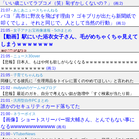
「いい歳こいてラブコメ（笑）恥ずかしくないの？」
(画:2)
21:07
-
あじあニュースちゃんねる
パヨ「高市に野次を飛ばす理由？ ゴキブリが出たら新聞紙で
叩くでしょ。それと同じで、人として当然の行動」
(画:1)
21:05
-
女子アナお宝画像速報－5chまとめ
【動画】駅にいた浴衣女子さん、毛がめちゃくちゃ見えて
しまうｗｗｗｗｗｗｗ
21:05
-
ニュース30over
【悲報】日本人、もはや何も欲しがらなくなるｗｗｗｗｗｗｗｗｗｗｗｗｗ
ｗｗｗｗｗｗｗｗｗｗｗ
(画:1)
21:05
-
子育てちゃんねる
同棲してる彼氏に「生理用品をトイレに置くのやめてほしい」と言われた
21:02
-
mutyunのゲーム+αブログ
【悲報】最近のガキ、自分で考えない奴が急増中「すぐ検索が当たり前」
21:01
-
汎用型自作PCまとめ
誰かのセキュリティカード落ちてた
21:00
-
ネラーボイス
【画像】ショートスリーバー堀大輔さん、とんでもない事に
なるwwwwwwwwwwww
(画:6)
21:00
-
VTuberNews