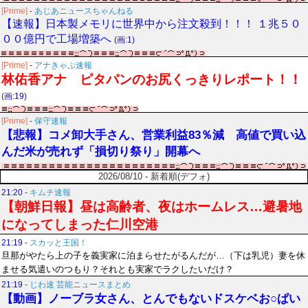
[Prime]
-
あじあニュースちゃんねる
【速報】日本製メモリに世界中から注文殺到！！！ １兆５０
００億円で工場増築へ
(画:1)
[Prime]
-
アナきゃぷ速報
林佑香アナ ピタパンのお尻くっきりレポート！！
(画:19)
[Prime]
-
保守速報
【悲報】コメ卸大手さん、営業利益83％減 高値で買い込
んだ米が売れず「損切り祭り」開幕へ
2026/08/10 - 新着順(デフォ)
21:20
-
キムチ速報
【朝鮮日報】昼は高齢者、夜はホームレス…避暑地
になってしまった仁川空港
21:19
-
スカッと王国！
旦那がやたら上の子を義実家に泊まらせたがるんだが…（下は乳児）妻を休
ませる気遣いのつもり？それとも実家でラクしたいだけ？
21:19
-
じわ速 芸能ニュースまとめ
【動画】ノーブラ女さん、とんでもないドスケベお○ぱい