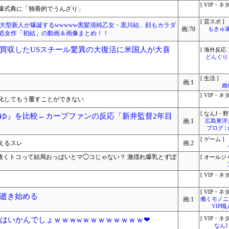
[ VIP・ネタ
爆式典に「独善的でうんざり」
[ 芸スポ ]
大型新人が爆誕するwwwww黒髪清純乙女・黒川結、顔もカラダ
画:70
もきゅ速(
！処女作「初結」の動画＆画像まとめ！！
買収したUSスチール驚異の大復活に米国人が大喜
[ 海外反応 
どんぐりこ
[ 生活 ]
画:1
婚
[ VIP・ネタ
化してもう覆すことができない
[ なんJ・野
ゆ』を比較←カープファンの反応「新井監督2年目
画:1
広島東洋
ブログ 
[ ゲーム ]
えるスレ
画:2
で抜くトコって結局おっぱいとマ◯コじゃない？ 激揺れ爆乳とずぼ
[ オールジ
[ VIP・ネタ
[ VIP・ネタ
逝き始める
画:1
働くモノニュ
VIP
いはいかんでしょｗｗｗwｗｗｗｗｗｗｗｗ❤
[ VIP・ネタ
なん