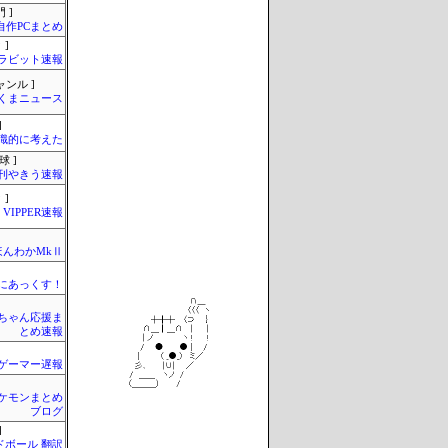
 ]
自作PCまとめ
 ]
ラビット速報
ャンル ]
くまニュース
]
識的に考えた
球 ]
刊やきう速報
 ]
VIPPER速報
ほんわかMkⅡ
まにあっくす！
ちゃん応援ま
とめ速報
ゲーマー遅報
ケモンまとめ
ブログ
]
ドボール 翻訳