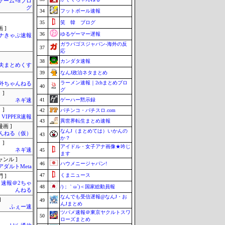
のゲーム+αブロ
グ
34
フットボール速報
35
笑 韓 ブログ
 ]
36
ゆるゲーマー遅報
ナきゃぷ速報
ガラパゴスジャパン-海外の反
37
応
38
カンダタ速報
夫まとめくす
39
なんJ政治ネタまとめ
ラーメン速報｜2chまとめブロ
外ちゃんねる
40
グ
 ]
41
ゲーハー黙示録
ネギ速
 ]
42
パチンコ・パチスロ.com
VIPPER速報
43
異世界転生まとめ速報
画 ]
なんJ（まとめては）いかんの
んねる（仮）
43
か？
 ]
アイドル・女子アナ画像★吟じ
ネギ速
45
ます
ャンル ]
46
ハウメニージャパン!
アダルトMeta
47
くまニュース
 ]
速報＠2ちゃ
48
/)；｀ω´)＜国家総動員報
んねる
なんでも受信遅報@なんJ・お
]
49
んJまとめ
ふぇー速
ツバメ速報＠東京ヤクルトスワ
50
ローズまとめ