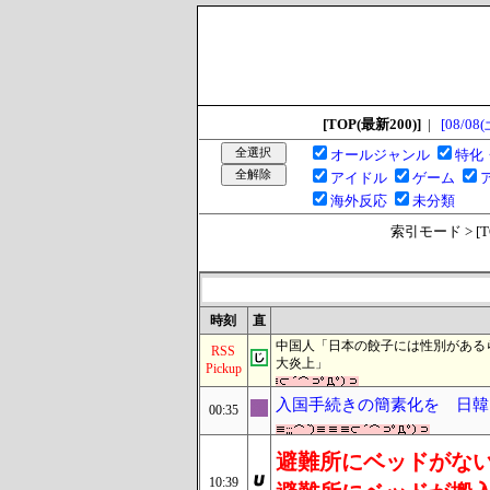
[TOP(最新200)]
|
[08/08(
オールジャンル
特化
アイドル
ゲーム
海外反応
未分類
索引モード > [TOP
時刻
直
中国人「日本の餃子には性別がある
RSS
大炎上」
Pickup
入国手続きの簡素化を 日韓
00:35
避難所にベッドがな
10:39