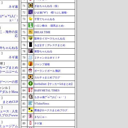
 ]
71
ぎあちゃんねる（仮）
ネギ速
72
ひま速(°∀°) -暇つぶし速報-
*´ω`*)人(´･
73
子育てちゃんねる
ェ･｀)
74
ハロン棒ch -競馬まとめ-
]
 - 海外の反
75
BREAK TIME
応
76
阪神タイガースちゃんねる
76
もばます｜デレステまとめ
外ちゃんねる
78
黄昏ちゃんねる
 ]
ネギ速
79
Ｚチャンネル＠ＶＩＰ
球 ]
80
ジャンプ速報
カープまとめ
81
ポーランドボール 翻訳
| かーぷぶーん
81
カルチョまとめブログ
ゲーハーの窓
83
footballnet【サッカー5chまとめ】
ャンル ]
84
BABYMETAL TIMES
アダルトMeta
85
もきゅ速(*´ω`*)人(´･ェ･｀)
 ]
まとめCUP
85
VTuberNews
 ]
87
鷹速@ホークスまとめブログ
ース : 人生
職人ブログwww
87
まなにゅ～
 ]
89
チゲ速
Jミュージアム