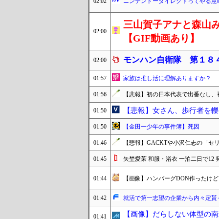
02:02
ニンテンドーダイレクトってやる意
三山賀子アナと森山み
02:00
【GIF動画あり】
モンハン自衛隊 第１８
02:00
01:57
家族は推し活に理解ありますか？
01:56
【悲報】初の日本代表で出番なし、
【悲報】女さん、歩行者を轢
01:50
01:50
【金田一少年の事件簿】死因
01:46
【悲報】GACKTや小沢仁志の「
01:45
矢埜愛茉 和服・浴衣 一泊二日で1
01:44
【画像】ハンバーグDON作ったけど
01:42
就活で第一志望の企業から内々定貰っ
【画像】だらしない体型の南
01:41