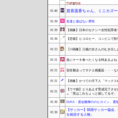
賀喜遥香ちゃん、ミニカズー
01:40
01:39
友達と遊ばない男性
01:39
【画像】日本のセクシー女性犯罪者
01:36
【悲報】ヒコロヒー、コンビニで割
01:33
【ｼｺ画像】22歳の女さんのむき出
01:31
急にケーキ食べたくなる時あるよね
01:31
安倍難去ってサナエ禍蔓延・・・な
01:31
【画像】かつての天下人「マックスむら
【ウマ娘】とりあえず育成完了させ
01:31
←「実はこれちょっと損してるぞ」
01:30
DeNA・度会隆輝ののヒロイン、選
【サッカー】韓国サッカー協会、
01:30
を統括する人物」