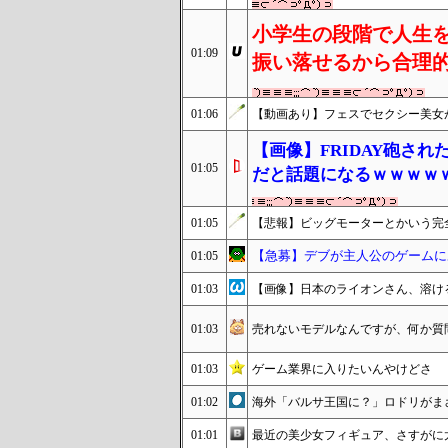
小学生の段階で人生
01:09
振い落せるから合理
01:06
【動画あり】フェスでセクシー美女
【画像】FRIDAY砲さ
01:05
だと話題になるｗｗｗｗ
01:05
【悲報】ビッグモーターとかいう完
【急募】デブが主人公のゲームに
01:05
01:03
【画像】日本のライオンさん、溶け
01:03
売れないモデルなんですが、何か質
01:03
ゲーム業界に入りたいんやけどさ
01:02
海外「バルサ王国に？」ロドリがま
01:01
最近の美少女フィギュア、さすがに太