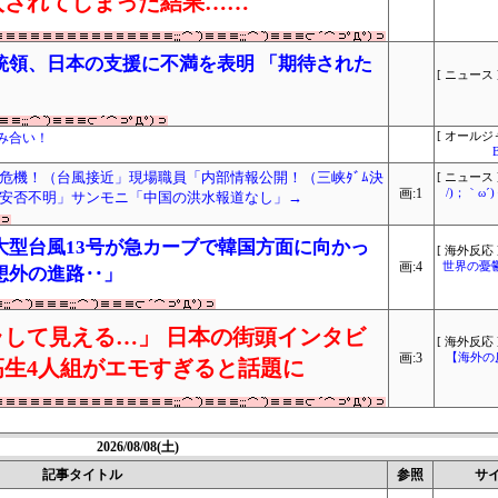
入されてしまった結果……
統領、日本の支援に不満を表明 「期待された
[ ニュース 
み合い！
[ オールジ
危機！（台風接近」現場職員「内部情報公開！（三峡ﾀﾞﾑ決
[ ニュース 
画:1
/)；｀ω
安否不明」サンモニ「中国の洪水報道なし」→
大型台風13号が急カーブで韓国方面に向かっ
[ 海外反応 
画:4
世界の憂
想外の進路‥」
して見える…」 日本の街頭インタビ
[ 海外反応 
画:3
【海外の
生4人組がエモすぎると話題に
2026/08/08(土)
記事タイトル
参照
サ