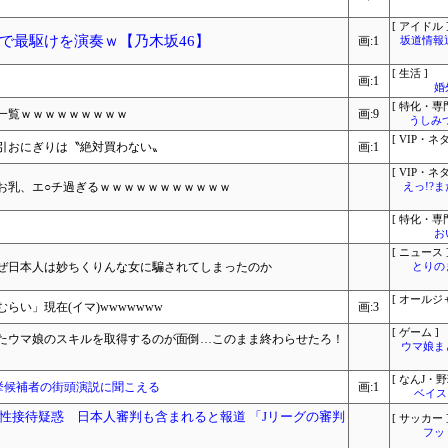
[ アイドル 
で最駆けを演奏ｗ【乃木坂46】
画:1
坂道情報
[ 生活 ]
画:1
婚
[ 特化・専門
一覧ｗｗｗｗｗｗｗｗｗ
画:9
うしみつ
[ VIP・ネタ
引おにぎりは〝絶対買わない〟
画:1
[ VIP・ネタ
しお乳、エ○チ過ぎるｗｗｗｗｗｗｗｗｗｗｗ
えっ!?
[ 特化・専門
お
[ ニュース 
ぜ日本人は妙ちくりんな女に騙されてしまったのか
とりの
[ オールジ
い」現在(イマ)wwwwwww
画:3
[ ゲーム ]
たウマ娘のスキルを取得するのが面倒…このまま終わらせたろ！
ウマ娘ま
[ なんJ・野
挙候補者の街頭演説に聞こえる
画:1
ベイス
性接待疑惑 日本人審判も含まれると報道 「Jリーグの審判
[ サッカー 
フッ