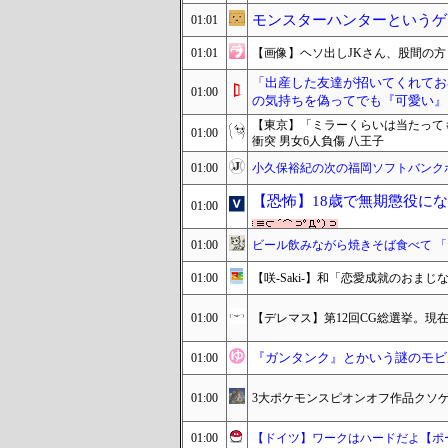
モンスターハンターというゲ
01:01
01:01
【画像】ヘソ出しJKさん、股間の
「出産した友達が招いてくれてお
01:00
の気持ちを偽ってでも『可愛い』
【東京】「ミラーくらいは当たって
01:00
衝突 男女6人負傷 八王子
01:00
小久保裕紀の次の福岡ソフトバンク
【恐怖】18歳で無期懲役に
01:00
01:00
ビール飲みながら焼きそば食べて 「
01:00
【咲-Saki-】和「恋愛成就のおま
01:00
【デレマス】第12回CG総選挙。現在の総
『ガンタンク』とかいう謎のモビ
01:00
01:00
3大ポケモンスピオンオフ作品クソ
01:00
【ドイツ】ワークはハードだよ【ポ