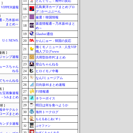
15
どんぐりこ - 海外の反応
 ]
広島東洋カープまとめブロ
VIPPER速報
16
グ | かーぷぶーん
]
17
厳選！韓国情報
通～乃木坂46
坂道情報通～乃木坂46まと
まとめ～
18
め～
19
Glauber通信
U-1 NEWS.
20
かんにゅー - 韓国の反応
働くモノニュース : 人生VIP
21
職人ブログwww
画 ]
ジャンプ速報
22
汎用型自作PCまとめ
23
登山ちゃんねる
ュースちゃん
ねる
24
ヒロイモノ中毒
25
なんJミュージアム
てちゃんねる
26
日向坂46まとめ速報
 ]
27
F1情報通
お宝画像速報
－5chまとめ
28
ネラーボイス
29
明日は何を食べようか
球 ]
報＠ヤクルト
30
海外トークログ
ローズまとめ
31
もえるあじあ(･∀･)
カンダタ速報
32
ぷそファン
33
かぞくちゃんねる