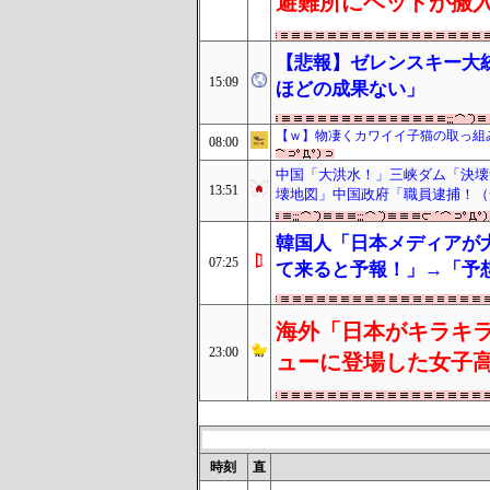
避難所にベッドが搬
【悲報】ゼレンスキー大
15:09
ほどの成果ない」
【ｗ】物凄くカワイイ子猫の取っ組
08:00
中国「大洪水！」三峡ダム「決壊
13:51
壊地図」中国政府「職員逮捕！（
韓国人「日本メディアが
07:25
て来ると予報！」→「予
海外「日本がキラキラ
23:00
ューに登場した女子高
時刻
直