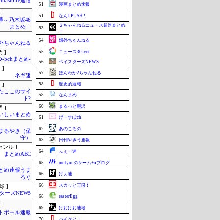
mashlife通信
51
漫画まとめ速報
]
51
なんJ PUSH!!
通～乃木坂46
２ちゃんねるニュース超速まとめ
まとめ～
53
＋
54
婚外ちゃんねる
外ちゃんねる
55
ニュース30over
 ]
-5chまとめ-
56
ベイスターズNEWS
 ]
57
ほんわか2ちゃんねる
ネギ速
58
歴史的速報
 ]
またここのサイ
58
なんまめ
ト?
60
まるっと翻訳
 ]
いしいまとめ
61
げーすぽch
]
62
あのころの
まるやき（保
守）
63
日刊やきう速報
ャンル ]
64
ふぇー速
まとめABC
65
mutyunのゲーム+αブログ
とめ速報うま
66
げぇ速
ろぐ
66
スカッと王国！
球 ]
ターズNEWS
68
easterEgg
]
69
けおけお速報
トボール速報
70
バイクと！