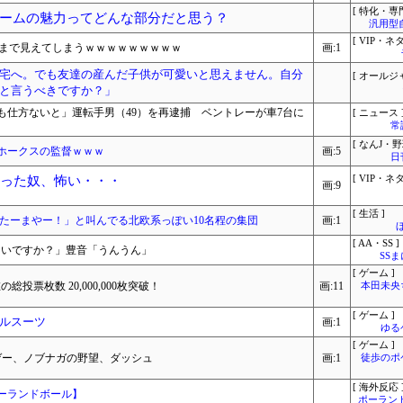
[ 特化・専門
ームの魅力ってどんな部分だと思う？
汎用型
[ VIP・ネタ
方まで見えてしまうｗｗｗｗｗｗｗｗｗ
画:1
宅へ。でも友達の産んだ子供が可愛いと思えません。自分
[ オールジ
と言うべきですか？」
も仕方ないと」運転手男（49）を再逮捕 ベントレーが車7台に
[ ニュース 
常
[ なんJ・野
ホークスの監督ｗｗｗ
画:5
日
なった奴、怖い・・・
[ VIP・ネタ
画:9
[ 生活 ]
たーまやー！」と叫んでる北欧系っぽい10名程の集団
画:1
[ AA・SS ]
じないですか？」豊音「うんうん」
SS
[ ゲーム ]
投票枚数 20,000,000枚突破！
画:11
本田未央
[ ゲーム ]
ルスーツ
画:1
ゆる
[ ゲーム ]
ゲー、ノブナガの野望、ダッシュ
画:1
徒歩のポ
[ 海外反応 
ーランドボール】
ポーラン