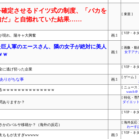
を確定させるドイツ式の制度、「バカを
[ 東亜 ]
的だ」と自惚れていた結果……
[ VIP・ネタ
が現れ、陽キャ大興奮
画:1
れた巨人軍のエースさん、隣の女子が絶対に美人
[ 画像・動画
画:1
女子アナ
ｗｗ
[ VIP・ネタ
全に逃げ切った企業
[ ゲーム ]
ありがちな事
画:1
[ ニュース 
るｗｗｗｗｗｗｗｗｗｗｗｗｗｗ
watc
[ 特化・専門
問ありますか？
ダイエット
[ VIP・ネタ
[ 海外反応 
さかのバルサ移籍か？（海外の反応）
わーす
[ VIP・ネタ
ももが太すぎwwwww
画:3