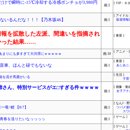
けで瞬時に-15℃冷却する冷感ポンチョが3,980円
[ VIP・ネタ
画:5
[ アイドル 
んないるんだな！！！【乃木坂46】
画:1
坂道情報
情報を拡散した左派、間違いを指摘され
[ 東亜 ]
かった結果……
[ アニメ・漫
あまりにも多すぎて大渋滞にｗｗｗｗｗ
画:10
[ 東亜 ]
宣車、ほんと碌でもないな
画:1
あじあニ
[ 生活 ]
報を流す馬鹿がいる
子育
姉さん、特別サービスがエ□すぎる件ｗｗｗｗ
[ 画像・動画
画:1
女子アナ
[ なんJ・野
==竜=鯉 【8/7】
画:1
ツバメ速
スワ
[ ゲーム ]
青春を送りたいなっっっっ
画:1
[ ゲーム ]