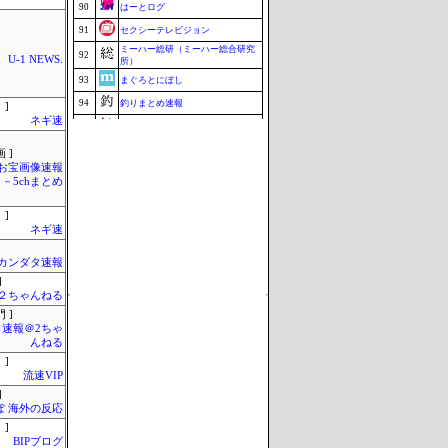
90
はーとログ
91
セクシーテレビジョン
ミーハー総研（ミーハー総合研究
92
U-1 NEWS.
所）
93
まぐろとにぼし
94
釣りまとめ速報
 ]
ネギ速
95
こんなニュースにでくわした
96
ねこのあまやどり
 ]
お宝画像速報
96
マラソン速報
－5chまとめ
96
ZAPZAP!
 ]
99
究極のまとめ.com
ネギ速
100
みそパンNEWS
Update 08/08 02:38
カンダタ速報
]
h＠２ちゃんねる
 ]
速報＠2ちゃ
んねる
 ]
流速VIP
]
ぽ 海外の反応
 ]
BIPブログ