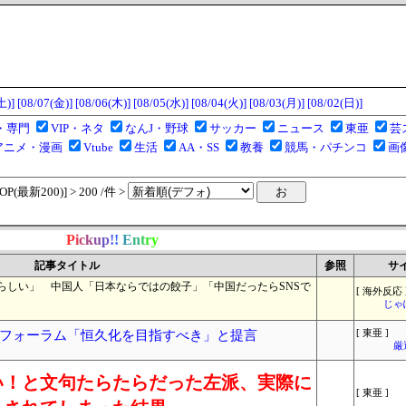
土)]
[08/07(金)]
[08/06(木)]
[08/05(水)]
[08/04(火)]
[08/03(月)]
[08/02(日)]
・専門
VIP・ネタ
なんJ・野球
サッカー
ニュース
東亜
芸
アニメ・漫画
Vtube
生活
AA・SS
教養
競馬・パチンコ
画
(最新200)] > 200 /件 >
P
i
c
k
u
p
!
!
E
n
t
r
y
記事タイトル
参照
サ
らしい」 中国人「日本ならではの餃子」「中国だったらSNSで
[ 海外反応 
じゃ
フォーラム「恒久化を目指すべき」と提言
[ 東亜 ]
厳
い！と文句たらたらだった左派、実際に
[ 東亜 ]