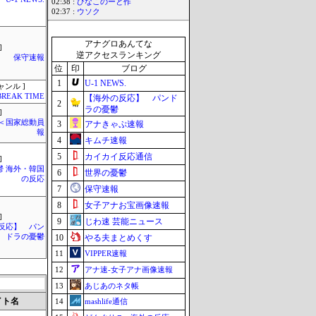
02:38 :
ひなこのーと作
02:37 :
ウソク
アナグロあんてな
]
逆アクセスランキング
保守速報
位
印
ブログ
1
U-1 NEWS.
ャンル ]
BREAK TIME
【海外の反応】 パンド
2
ラの憂鬱
]
´)＜国家総動員
3
アナきゃぷ速報
報
4
キムチ速報
5
カイカイ反応通信
]
鬱 海外・韓国
6
世界の憂鬱
の反応
7
保守速報
8
女子アナお宝画像速報
]
9
じわ速 芸能ニュース
反応】 パン
ドラの憂鬱
10
やる夫まとめくす
11
VIPPER速報
12
アナ速‐女子アナ画像速報
13
あじあのネタ帳
イト名
14
mashlife通信