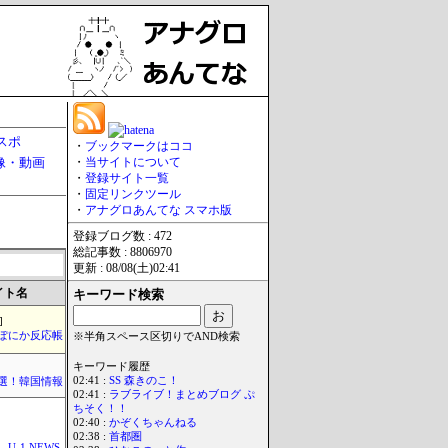
スポ
・
ブックマークはココ
像・動画
・
当サイトについて
・
登録サイト一覧
・
固定リンクツール
・
アナグロあんてな スマホ版
登録ブログ数 : 472
総記事数 : 8806970
更新 : 08/08(土)02:41
イト名
キーワード検索
]
ぽにか反応帳
※半角スペース区切りでAND検索
キーワード履歴
02:41 :
SS 森きのこ！
選！韓国情報
02:41 :
ラブライブ！まとめブログ ぷ
ちそく！！
02:40 :
かぞくちゃんねる
02:38 :
首都圏
U-1 NEWS.