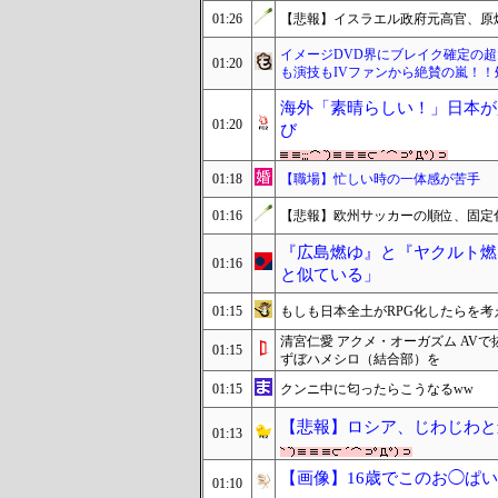
01:26
【悲報】イスラエル政府元高官、原
イメージDVD界にブレイク確定の超
01:20
も演技もIVファンから絶賛の嵐！
海外「素晴らしい！」日本が
01:20
び
01:18
【職場】忙しい時の一体感が苦手
01:16
【悲報】欧州サッカーの順位、固定
『広島燃ゆ』と『ヤクルト燃
01:16
と似ている」
01:15
もしも日本全土がRPG化したらを考
清宮仁愛 アクメ・オーガズム AV
01:15
ずぼハメシロ（結合部）を
01:15
クンニ中に匂ったらこうなるww
【悲報】ロシア、じわじわと
01:13
【画像】16歳でこのお◯ぱ
01:10