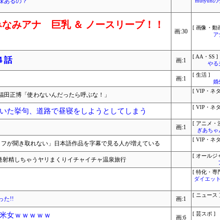
味あるの？
mutyun
なみアナ 巨乳 ＆ ノースリーブ！！
[ 画像・動画
画:30
ア
[ AA・SS ]
４話
画:1
やる
[ 生活 ]
画:1
婚
[ VIP・ネタ
福田正博「使わないんだったら呼ぶな！」
[ VIP・ネタ
いた挙句、道路で昼寝をしようとしてしまう
[ アニメ・漫
画:1
ぎあちゃ
[ VIP・ネタ
セリフが聞き取れない」日本語作品を字幕で見る人が増えている
[ オールジ
2 発射精しちゃうヤリまくりイチャイチャ温泉旅行
[ 特化・専門
ダイエット
[ ニュース 
た!!
画:1
米女ｗｗｗｗｗ
[ 芸スポ ]
画:6