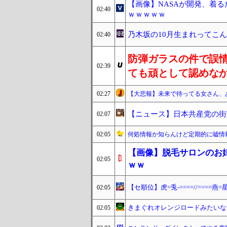
【画像】NASAが開発、着るだ
02:40
ｗｗｗｗｗ
乃木坂の10月生まれってこ
02:40
防弾ガラスの件で誤
02:39
ても頑として認めな
02:27
【大悲報】未来で待ってる女さん、
【ニュース】日本共産党の街
02:07
02:05
何処情報か知らんけど定期的に嘘情
【画像】脱毛サロンのお
02:05
ｗｗ
【セ順位】虎=兎-====//====燕=星
02:05
きまぐれオレンジロードみたいな
02:05