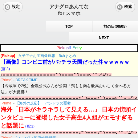
アナグロあんてな
設定
検索
for スマホ
TOP
前の日(08/05)
NEXT
P
i
c
k
u
p
!
!
E
n
t
r
y
[Pickup]
-
女子アナお宝画像速報－5chまとめ
【画像】コンビニ前がパ○チラ天国だった件ｗｗｗｗｗ
(画:3)
[Prime]
-
BREAK TIME
【冷蔵庫で2晩】全農公式さんが公開「鶏もも肉を最高おいしく食べる方
法」が大反響！
[Prime]
-
【海外の反応】 パンドラの憂鬱
海外「日本がキラキラして見える…」 日本の街頭イ
ンタビューに登場した女子高生4人組がエモすぎる
と話題に
(画:3)