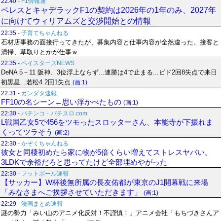
22:40
-
F1情報通
ペレスとキャデラックF1の契約は2026年の1年のみ、2027年
に向けてウィリアムズと交渉開始との情報
22:35
-
子育てちゃんねる
石材店事務の面接行ってきたが、募集内容と仕事内容が全然違った。接客と
清掃、草取りとかが仕事ｗ
22:35
-
ベイスターズNEWS
DeNA 5－11 阪神、3位浮上ならず...連勝は4で止まる...ビド2回8失点で来日
初黒星...若松4.2回1失点
(画:1)
22:31
-
カンダタ速報
FF10の名シーン←思い浮かべたもの
(画:1)
22:30
-
パチンコ・パチスロ.com
L戦国乙女5で456をツモったスロッターさん、本能寺が下振れま
くってツラそう
(画:2)
22:30
-
かぞくちゃんねる
彼女と同棲初めたら家に物が5倍くらい増えてストレスヤバい。
3LDKで余裕だろと思ってたけど全部埋めやがった
22:30
-
フットボール速報
【サッカー】W杯後無所属の長友佑都が東京のJ1開幕戦に来場
「みなさまへご挨拶させていただきます」
(画:1)
22:29
-
漫画まとめ速報
謎の勢力「みい山のアニメ化反対！不謹慎！」アニメ会社「もちづきさんア