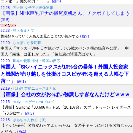
ニメ化！」謎の勢力「……」
(画:5)
22:28
-
アナ速‐女子アナ画像速報
【画像】NHK巨乳アナの飯尾夏帆さん、チクポチしてしまう
(画:5)
22:23
-
歴ネタまとブ
劉備好きっていう人あんま見たことない気がする
(画:7)
22:20
-
じゃぽにか反応帳
中国人「サッカーW杯 日本紙がブラジル戦のベンチ横の録音を公開」 中
国人「森保一は正しかった」「後知恵の諸葛亮ばかり」
22:20
-
世界の憂鬱 海外・韓国の反応
韓国人「SKハイニックスが10%台の暴落！外国人投資家
と機関が売り越しを仕掛けコスピが4%を超える大幅な下
落‥」
(画:1)
22:19
-
じわ速 芸能ニュースまとめ
【画像】会社の女がお○ぱい強調しすぎなんだけどｗｗｗ
22:15
-
mutyunのゲーム+αブログ
【週販】Switch2『30,606台』PS5『10,107台』スプラトゥーン レイダース
「73,542本」
(画:3)
22:15
-
ぎあちゃんねる（仮）
【ドッジ弾子】名前変わってよかったね 女の子キャラに付ける名前じゃね
えだろ…
(画:1)