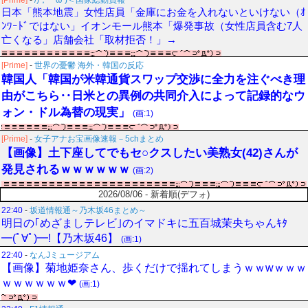
[Prime]
-
/)；｀ω´)＜国家総動員報
日本「熊本地震」女性店員「金庫にお金を入れないといけない（ｵ
ﾝﾜｰﾄﾞではない」イオンモール熊本「爆発事故（女性店員含む7人
亡くなる」店舗会社「取材拒否！」→
[Prime]
-
世界の憂鬱 海外・韓国の反応
韓国人「韓国が米韓通貨スワップ交渉に全力を注ぐべき理
由がこちら‥日米との異例の共同介入によって記録的なウ
ォン・ドル為替の現実」
(画:1)
[Prime]
-
女子アナお宝画像速報－5chまとめ
【画像】土下座してでもセ○クスしたい美熟女(42)さんが
発見されるｗｗｗｗｗｗ
(画:2)
2026/08/06 - 新着順(デフォ)
22:40
-
坂道情報通～乃木坂46まとめ～
明日の｢めざましテレビ｣のイマドキに五百城茉央ちゃんｷﾀ
━(ﾟ∀ﾟ)━!【乃木坂46】
(画:1)
22:40
-
なんJミュージアム
【画像】菊地姫奈さん、歩くだけで揺れてしまうｗｗwｗｗｗ
ｗｗｗｗｗｗ❤
(画:1)