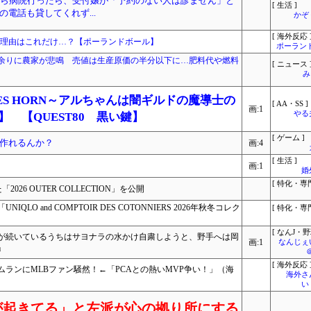
がら病院行ったら、受付嬢が「予約のない人は診ません」と
[ 生活 ]
電話も貸してくれず...
かぞ
[ 海外反応 
る理由はこれだけ…？【ポーランドボール】
ポーラン
余りに農家が悲鳴 売値は生産原価の半分以下に…肥料代や燃料
[ ニュース 
み
ES HORN～アルちゃんは闇ギルドの魔導士の
[ AA・SS ]
画:1
やる
L】 【QUEST80 黒い鍵】
[ ゲーム ]
作れるんか？
画:4
[ 生活 ]
画:1
婚
[ 特化・専門
2026 OUTER COLLECTION」を公開
O and COMPTOIR DES COTONNIERS 2026年秋冬コレク
[ 特化・専門
[ なんJ・野
が続いているうちはサヨナラの水かけ自粛しようと、野手へは岡
画:1
なんじぇ
」
[ 海外反応 
ランにMLBファン騒然！←「PCAとの熱いMVP争い！」（海
海外さ
い
が起きてる」と左派が心の拠り所にする