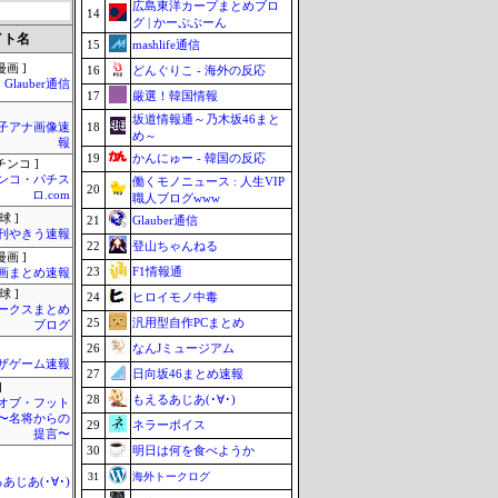
広島東洋カープまとめブロ
14
グ | かーぷぶーん
イト名
15
mashlife通信
画 ]
16
どんぐりこ - 海外の反応
Glauber通信
17
厳選！韓国情報
坂道情報通～乃木坂46まと
18
女子アナ画像速
め～
報
19
かんにゅー - 韓国の反応
チンコ ]
ンコ・パチス
働くモノニュース : 人生VIP
20
ロ.com
職人ブログwww
球 ]
21
Glauber通信
刊やきう速報
22
登山ちゃんねる
画 ]
23
F1情報通
画まとめ速報
球 ]
24
ヒロイモノ中毒
ークスまとめ
25
汎用型自作PCまとめ
ブログ
26
なんJミュージアム
ザゲーム速報
27
日向坂46まとめ速報
]
28
もえるあじあ(･∀･)
オブ・フット
〜名将からの
29
ネラーボイス
提言〜
30
明日は何を食べようか
31
海外トークログ
あじあ(･∀･)