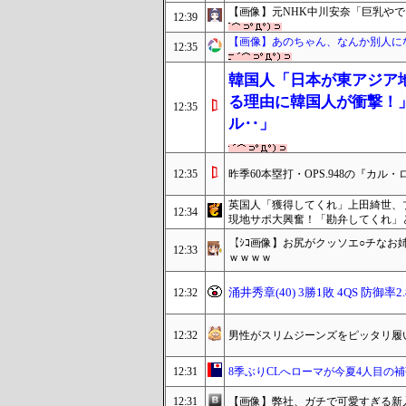
【画像】元NHK中川安奈「巨乳や
12:39
【画像】あのちゃん、なんか別人にな
12:35
韓国人「日本が東アジア
る理由に韓国人が衝撃！
12:35
ル‥」
12:35
昨季60本塁打・OPS.948の『カ
英国人「獲得してくれ」上田綺世、
12:34
現地サポ大興奮！「勘弁してくれ」
【ｼｺ画像】お尻がクッソエ○チな
12:33
ｗｗｗｗ
涌井秀章(40) 3勝1敗 4QS 防御率2.
12:32
12:32
男性がスリムジーンズをピッタリ履
12:31
8季ぶりCLへローマが今夏4人目の補
12:31
【画像】弊社、ガチで可愛すぎる新