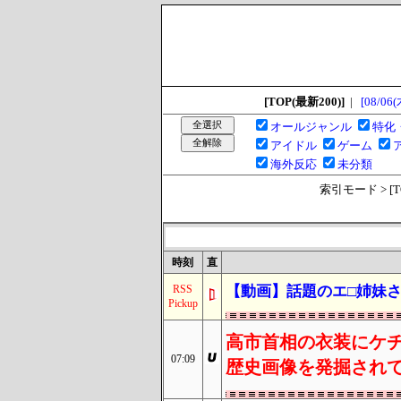
[TOP(最新200)]
|
[08/06(
オールジャンル
特化
アイドル
ゲーム
海外反応
未分類
索引モード > [TOP
時刻
直
RSS
【動画】話題のエ□姉妹さん
Pickup
高市首相の衣装にケ
07:09
歴史画像を発掘され