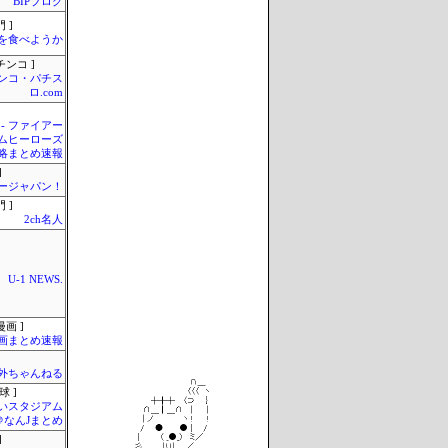
BIPブログ
 ]
を食べようか
チンコ ]
ンコ・パチス
ロ.com
 - ファイアー
ムヒーローズ
略まとめ速報
]
ージャパン！
 ]
2ch名人
U-1 NEWS.
画 ]
画まとめ速報
外ちゃんねる
球 ]
いスタジアム
＠なんJまとめ
]