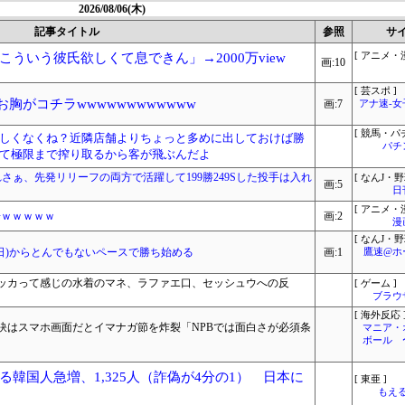
2026/08/06(木)
記事タイトル
参照
サ
ういう彼氏欲しくて息できん」→2000万view
[ アニメ・漫
画:10
[ 芸スポ ]
お胸がコチラwwwwwwwwwwww
画:7
アナ速‐
[ 競馬・パ
しくなくね？近隣店舗よりちょっと多めに出しておけば勝
パチ
て極限まで搾り取るから客が飛ぶんだよ
さぁ、先発リリーフの両方で活躍して199勝249Sした投手は入れ
[ なんJ・野
画:5
日
[ アニメ・漫
場ｗｗｗｗｗ
画:2
漫
[ なんJ・野
2日)からとんでもないペースで勝ち始める
画:1
鷹速@ホ
ッカって感じの水着のマネ、ラファエ口、セッシュウへの反
[ ゲーム ]
ブラウ
[ 海外反応 
訣はスマホ画面だとイマナガ節を炸裂「NPBでは面白さが必須条
マニア・
ボール 
韓国人急増、1,325人（詐偽が4分の1） 日本に
[ 東亜 ]
もえる