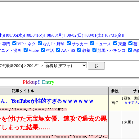
木)]
[08/05(水)]
[08/04(火)]
[08/03(月)]
[08/02(日)]
[08/01(土)]
[07/31(金)]
・専門
VIP・ネタ
なんJ・野球
サッカー
ニュース
東亜
芸
アニメ・漫画
Vtube
生活
AA・SS
教養
競馬・パチンコ
画
(最新200)] > 200 /件 >
P
i
c
k
u
p
!
!
E
n
t
r
y
記事タイトル
参照
サ
[ 画像・動画
、YouTubeが性的すぎるｗｗｗｗｗｗ
画:7
女子アナ
チを付けた元宝塚女優、速攻で過去の黒
[ 東亜 ]
てしまった結果……