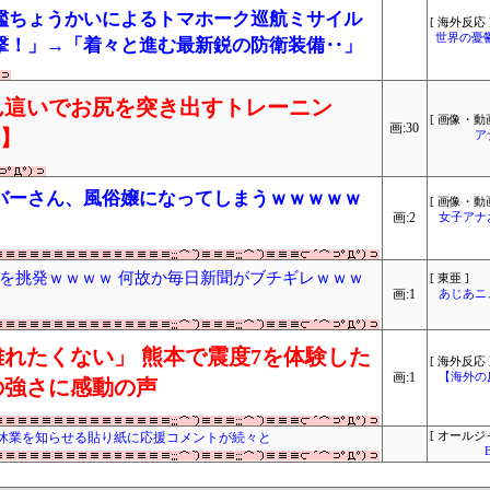
艦ちょうかいによるトマホーク巡航ミサイル
[ 海外反応 
世界の憂
撃！」→「着々と進む最新鋭の防衛装備‥」
ん這いでお尻を突き出すトレーニン
[ 画像・動画
画:30
り】
ア
バーさん、風俗嬢になってしまうｗｗｗｗｗ
[ 画像・動画
画:2
女子アナ
を挑発ｗｗｗｗ 何故か毎日新聞がブチギレｗｗｗ
[ 東亜 ]
画:1
あじあニ
れたくない」 熊本で震度7を体験した
[ 海外反応 
画:1
【海外の
の強さに感動の声
休業を知らせる貼り紙に応援コメントが続々と
[ オールジ