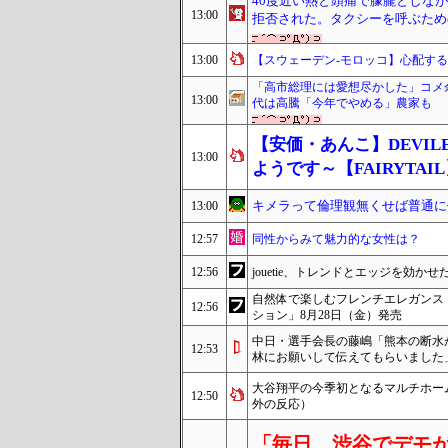
40度近い熱と頭痛で朦朧としな
13:00
拒否された。タクシーを呼ぶための
13:00
【スウェーデン-モロッコ】心配す
「高市総理には愛想尽かした」コメ
13:00
代は高騰「今年でやめる」農家も
【安価・あんこ】DEVIL
13:00
ようです～【FAIRYTAI
キメラって倫理観無くせば普通に
13:00
12:57
同性からみて魅力的な女性は？
12:56
jouetie、トレンドとエッジを効かせた「
自然体で楽しむフレンチエレガンス「UNIQL
12:56
ション」8月28日（金）発売
中日・選手会長の藤嶋「熊本の断水
12:53
林にお願いして伝えてもらいました
大谷翔平の今季初となるマルチホーム
12:50
外の反応）
「毎日、渋谷でデモ