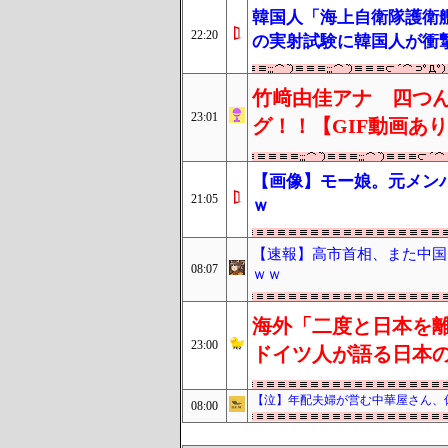
韓国人「海上自衛隊護衛
22:20
の実射試験に韓国人が衝
竹﨑由佳アナ 四つ
23:01
グ！！【GIF動画あ
【画像】モー娘。元メン
21:05
ｗ
【速報】高市首相、また中国
08:07
ｗｗ
海外「二度と日本を離
23:00
ドイツ人が語る日本
【泣】年配夫婦が営む中華屋さん、
08:00