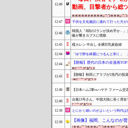
12:49
動画、目撃者から総
12:47
子供を文化施設に連れて行った方が
韓国人「8回の2ランが決め手か…
12:46
備が響きカブスに惜敗
12:45
楪カレン 中出し 全裸巨乳家政婦
12:44
「ゆで卵を綺麗につるんと剥く」 
【朗報】歴代の日本の全漫画TOP1
12:44
【朗報】秋田にアラブが2兆円の投
12:43
12:40
【日本ハム2軍vsハヤテ ファーム交流
台風13号さん、中国大陸に長く滞在
12:40
12:39
とにかく細いのがよいという時代は
【画像】福岡、こんなのが普
12:39