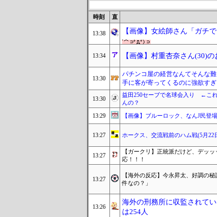
時刻
直
【画像】女絵師さん「ガチでこ
13:38
【画像】村重杏奈さん(30)の
13:34
パチンコ屋の経営なんてそんな難
13:30
手に客が寄ってくるのに強欲すぎ
益田250セーブで名球会入り ←これ
13:30
んの？
13:29
【画像】ブルーロック、なんJ民登
13:27
ホークス、交流戦前のハム戦(5月2
【ガークリ】正統派だけど、デッッ
13:27
応！！！
【海外の反応】今永昇太、好調の秘
13:27
件なの？」
海外の刑務所に収監されている
13:26
は254人