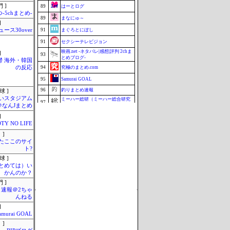
 ]
89
はーとログ
-5chまとめ-
89
まなにゅ～
]
ュース30over
91
まぐろとにぼし
91
セクシーテレビジョン
映画.net -ネタバレ|感想|評判 2chま
]
93
とめブログ-
鬱 海外・韓国
の反応
94
究極のまとめ.com
95
Samurai GOAL
96
釣りまとめ速報
球 ]
いスタジアム
ミーハー総研（ミーハー総合研究
97
＠なんJまとめ
所）
97
ZAPZAP!
]
TY NO LIFE
99
みそパンNEWS
 ]
99
まとめCUP
またここのサイ
ト?
99
じゃぽにか反応帳
球 ]
102
マラソン速報
まとめては）い
Update 08/06 13:38
かんのか？
 ]
速報＠2ちゃ
んねる
]
amurai GOAL
 ]