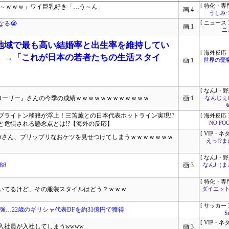
で～ｗｗｗ」ワイ巨乳好き「…う～ん」
[ 特化・専門
画:4
うしみつ
る😭
[ ニュース 
画:1
ニ
地域で最も高い結婚率と出生率を維持してい
[ 海外反応 
」→「これが日本の若者たちの生活スタイ
画:1
世界の憂
[ なんJ・野
ル・ローリー』さんの今季の成績ｗｗｗｗｗｗｗｗｗｗｗｗ
画:1
なんじぇ
ブライトン移籍が浮上！三笘薫との日本代表ホットライン実現!?
[ 海外反応 
と危惧される懸念点とは!?【海外の反応】
NO FOO
[ VIP・ネタ
お姉さん、プリップリなおケツを見せつけてしまうｗｗｗｗｗｗｗ
えっ!?
[ なんJ・野
88
画:3
なんJ（
[ 特化・専門
いてるけど、その服装スタイルはどう？ｗｗｗ
ダイエット
[ サッカー 
強…22歳のギリシャ代表DFを約31億円で獲得
S
[ VIP・ネタ
入社員が入社してしまうwwww
画:3