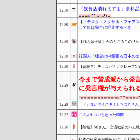
「飲食店潰れますよ」食料品
12:30
【コテスタ・スタサポ・フェアス
12:30
して釘は完全に廃止するべき
12:30
【FE万紫千紅】今のところこのリ
韓国人「猛暑の中頑張る日本のエ
12:30
12:30
【悲報？】チョコバナナクレープ定
今まで賛成派から発
12:29
に発言権が与えられ
12:29
「ドカ食いダイスキ！もちづきさん
12:27
この人セコいと思った瞬間
12:26
【朗報】SBさん、交流戦前のハム戦
日本の研究者が明らかにした肝臓が