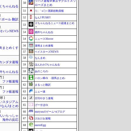
ツバメ速報＠東京ヤクルトスワ
50
ローズまとめ
くちゃんねる
51
/)；｀ω´)＜国家総動員報
]
52
なんJ PUSH!!
ドボール 翻訳
２ちゃんねるニュース超速まとめ
53
＋
]
そパンNEWS
54
婚外ちゃんねる
54
ニュース30over
56
漫画まとめ速報
夫まとめくす
57
ベイスターズNEWS
58
なんまめ
カンダタ速報
59
ほんわか2ちゃんねる
59
あのころの
外ちゃんねる
 ]
61
ハロン棒ch -競馬まとめ-
ファ板速報
62
まるっと翻訳
 ]
ファ板速報
63
ふぇー速
球 ]
64
日刊やきう速報
いスタジアム
65
げーすぽch
＠なんJまとめ
]
66
mutyunのゲーム+αブログ
んいらっしゃ
67
けおけお速報
 海外の反応
68
easterEgg