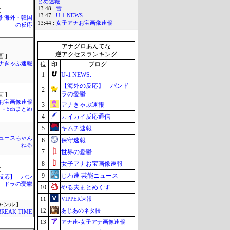
とめ速報
13:48 :
雪
]
13:47 :
U-1 NEWS.
鬱 海外・韓国
13:44 :
女子アナお宝画像速報
の反応
アナグロあんてな
逆アクセスランキング
 ]
ナきゃぷ速報
位
印
ブログ
1
U-1 NEWS.
【海外の反応】 パンド
2
ラの憂鬱
 ]
お宝画像速報
3
アナきゃぷ速報
－5chまとめ
4
カイカイ反応通信
5
キムチ速報
ュースちゃん
6
保守速報
ねる
7
世界の憂鬱
8
女子アナお宝画像速報
]
9
じわ速 芸能ニュース
反応】 パン
ドラの憂鬱
10
やる夫まとめくす
11
VIPPER速報
ャンル ]
12
あじあのネタ帳
BREAK TIME
13
アナ速‐女子アナ画像速報