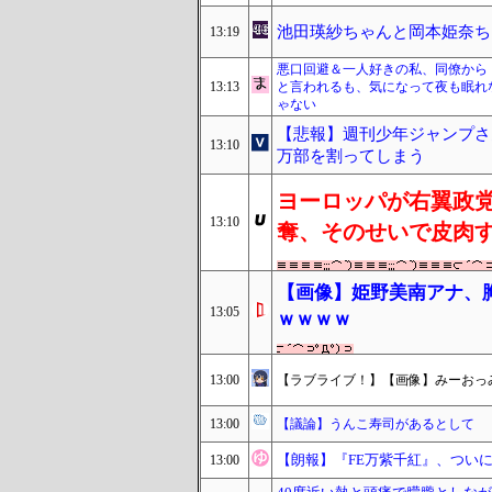
池田瑛紗ちゃんと岡本姫奈ち
13:19
悪口回避＆一人好きの私、同僚から
13:13
と言われるも、気になって夜も眠れ
ゃない
【悲報】週刊少年ジャンプさん
13:10
万部を割ってしまう
ヨーロッパが右翼政
13:10
奪、そのせいで皮肉
【画像】姫野美南アナ、
13:05
ｗｗｗｗ
13:00
【ラブライブ！】【画像】みーおっ
13:00
【議論】うんこ寿司があるとして
【朗報】『FE万紫千紅』、つい
13:00