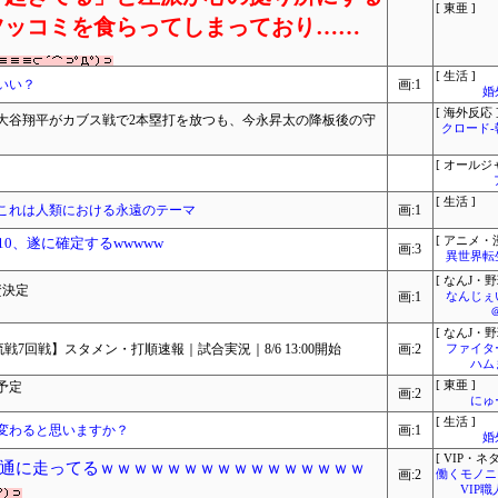
[ 東亜 ]
ツッコミを食らってしまっており……
[ 生活 ]
いい？
画:1
婚
[ 海外反応 
」大谷翔平がカブス戦で2本塁打を放つも、今永昇太の降板後の守
クロード
[ オールジ
[ 生活 ]
これは人類における永遠のテーマ
画:1
0、遂に確定するwwwww
[ アニメ・漫
画:3
異世界転
[ なんJ・野
資決定
画:1
なんじぇ
[ なんJ・野
戦7回戦】スタメン・打順速報｜試合実況｜8/6 13:00開始
画:2
ファイタ
ハム
予定
[ 東亜 ]
画:2
にゅ
[ 生活 ]
変わると思いますか？
画:1
婚
[ VIP・ネタ
通に走ってるｗｗｗｗｗｗｗｗｗｗｗｗｗｗｗｗ
画:2
働くモノニュ
VIP