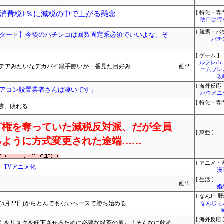
消費税1％に減税の中で上がる懸念
[ 特化・専門
明日は何
[ 競馬・パ
タート】今後のパチンコは回数固定系必須でいいよな。そ
パチ
[ ゲーム ]
ルフレch.
シテアみたいなデカパイ籠手使いが一番見た目好み
画:2
エムブレ
攻
[ 海外反応 
アコン設置業者さんは凄いです」
ハウメニ
[ 特化・専門
跡、敗れる
言権を奪っていた減税反対派、だが全員
[ 東亜 ]
るように方式変更された途端……
[ アニメ・漫
」TVアニメ化
漫
[ 生活 ]
画:1
婚
[ なんJ・野
(5月22日)からとんでもないペースで勝ち始める
なんじぇ
[ 海外反応 
んをリスクを低下させるために必要な緑茶の量←「そんなに飲め