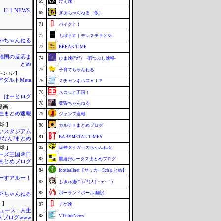
69
げぇ速
U-1 NEWS.
69
ぎあちゃんねる（仮）
71
バイクと！
72
もばます｜デレステまとめ
外ちゃんねる
73
BREAK TIME
]
-韓国の反応ま
74
ひま速(°∀°) -暇つぶし速報-
とめ
75
子育てちゃんねる
ャンル ]
アダルトMeta
76
Ｚチャンネル＠ＶＩＰ
76
スカッと王国！
はーとログ
78
黄昏ちゃんねる
画 ]
生まとめ速報
79
ジャンプ速報
球 ]
80
カルチョまとめブログ
いスタジアム
81
BABYMETAL TIMES
＠なんJまとめ
球 ]
82
阪神タイガースちゃんねる
ーズ王国＠日
83
鷹速@ホークスまとめブログ
まとめブログ
84
footballnet【サッカー5chまとめ】
ーすアルー！
85
もきゅ速(*´ω`*)人(´･ェ･｀)
85
ポーランドボール 翻訳
外ちゃんねる
 ]
87
チゲ速
ース : 人生
88
VTuberNews
職人ブログwww