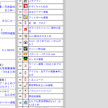
32
ぷそファン
]
33
かぞくちゃんねる
通～乃木坂46
まとめ～
34
ゆるゲーマー遅報
35
フットボール速報
まなにゅ～
36
笑 韓 ブログ
ガラパゴスジャパン-海外の反
37
 ]
応
VIPPER速報
38
なんJ政治ネタまとめ
なんJ（まとめては）いかんの
39
か？
40
ゲーハー黙示録
U-1 NEWS.
41
パチンコ・パチスロ.com
42
カンダタ速報
ラーメン速報｜2chまとめブロ
 ]
43
グ
お宝画像速報
アイドル・女子アナ画像★吟じ
－5chまとめ
44
ます
45
くまニュース
画 ]
ブ！まとめブ
46
異世界転生まとめ速報
ぷちそく！！
47
ハウメニージャパン!
ャンル ]
なんまめ
48
歴史的速報
なんでも受信遅報@なんJ・お
ゲーマー遅報
48
んJまとめ