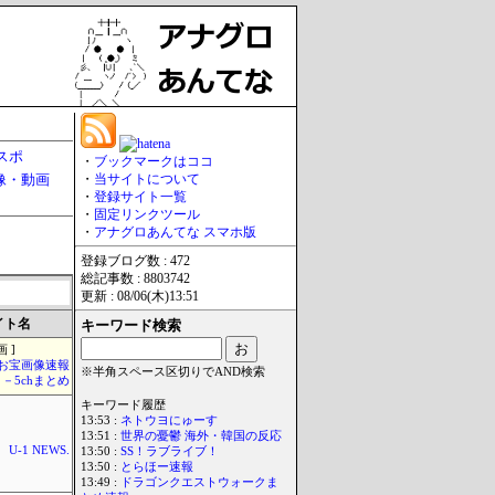
スポ
・
ブックマークはココ
像・動画
・
当サイトについて
・
登録サイト一覧
・
固定リンクツール
・
アナグロあんてな スマホ版
登録ブログ数 : 472
総記事数 : 8803742
更新 : 08/06(木)13:51
イト名
キーワード検索
 ]
お宝画像速報
※半角スペース区切りでAND検索
－5chまとめ
キーワード履歴
13:53 :
ネトウヨにゅーす
13:51 :
世界の憂鬱 海外・韓国の反応
U-1 NEWS.
13:50 :
SS！ラブライブ！
13:50 :
とらほー速報
13:49 :
ドラゴンクエストウォークま