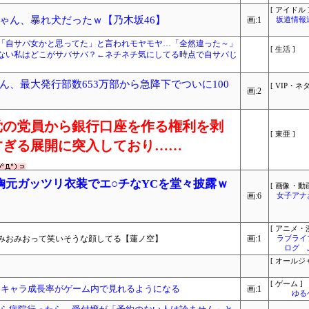
[ アイドル 
ゃん、暴れ犬だったｗ【乃木坂46】
画:1
坂道情報
「自サバ女かと思ってた」と言われモヤモヤ…「全然違った～」
[ 生活 ]
ない私はどこがサバサバ？←ネチネチ気にしてる時点で自サバじ
、最大発行部数653万部から急降下でついに100
[ VIP・ネタ
画:2
党の党員から銀行口座を作る権利を剥
[ 東亜 ]
すぎる展開に突入しており……
胸元ガッツリ衣装でエ○チなYCを堂々披露ｗ
[ 画像・動画
画:6
女子アナ
[ アニメ・漫
みおみおって笑いそうな顔してる【蓮ノ空】
画:1
ラブライ
ログ 
[ オールジ
[ ゲーム ]
にキャラ成長率がゲーム内で見れるようになる
画:1
ゆる