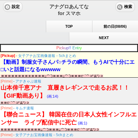
アナグロあんてな
設定
検索
for スマホ
TOP
前の日(08/06)
NEXT
P
i
c
k
u
p
!
!
E
n
t
r
y
[Pickup]
-
女子アナお宝画像速報－5chまとめ
【動画】制服女子さんパ○チラの瞬間、もうAIで十分にエ
□いと話題になるwwwww
[Prime]
-
アナきゃぷ速報
山本倖千恵アナ 直履きレギンスで走るお尻！！
【GIF動画あり】
(画:14)
[Prime]
-
キムチ速報
【聯合ニュース】 韓国在住の日本人女性インフルエ
ンサー ライブ配信中に死亡
(画:1)
[Prime]
-
女子アナお宝画像速報－5chまとめ