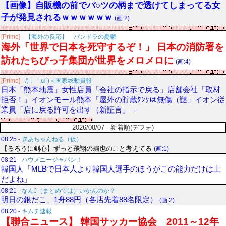
【画像】自販機の前でパ○ツの柄まで透けてしまってる女
子が発見されるｗｗｗｗｗｗ
(画:2)
[Prime]
-
【海外の反応】 パンドラの憂鬱
海外「世界で日本を死守するぞ！」 日本の消防署を
訪れたちびっ子集団が世界をメロメロに
(画:4)
[Prime]
-
/)；｀ω´)＜国家総動員報
日本「熊本地震」女性店員「会社の指示で戻る」店舗会社「取材
拒否！」イオンモール熊本「屋外の貯蔵ﾀﾝｸは無傷（謎」イオン従
業員「店に戻る許可を出す（新証言」→
2026/08/07 - 新着順(デフォ)
08:25
-
ぎあちゃんねる（仮）
【るろうに剣心】ずっと飛翔の蝙也のこと考えてる
(画:1)
08:21
-
ハウメニージャパン！
韓国人「MLBで日本人より韓国人選手のほうがこの能力だけは上
だよね」
08:21
-
なんJ（まとめては）いかんのか？
明日の銀だこ、1舟88円（各店先着88名限定）
(画:2)
08:20
-
キムチ速報
【聯合ニュース】 韓国サッカー協会 2011～12年