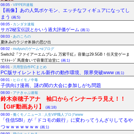
08:05
-
VIPPER速報
【画像】あの人気ポケモン、エッチなフィギュアになってし
まう
(画:5)
08:05
-
カンダタ速報
サガ2秘宝伝説とかいう過大評価ゲーム
(画:1)
08:03
-
あのころの
夏休みのラジオ体操の思ひ出
08:02
-
mutyunのゲーム+αブログ
Switch2『ファイアーエムブレム 万紫千紅』容量は29.5GB！任天堂ゲーま
でｽﾄﾚｰｼﾞ馬鹿食いで容量圧迫堂に
(画:1)
08:01
-
汎用型自作PCまとめ
PC版サイレントヒル新作の動作環境、限界突破www
(画:1)
08:01
-
ヒロイモノ中毒
子供向け漫画、謎の闇の大会に参加しがち問題
08:00
-
アナきゃぷ速報
鈴木奈穂子アナ 袖口からインナーチラ見え！！
【GIF動画あり】
(画:18)
08:00
-
働くモノニュース : 人生VIP職人ブログwww
「住信SBI」が「ドコモの銀行」に変わってうんざりしてるや
つｗｗｗｗｗｗｗ
(画:1)