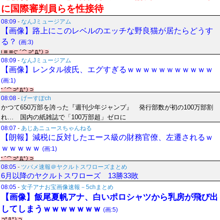
に国際審判員らを性接待
08:09
-
なんJミュージアム
【画像】路上にこのレベルのエッチな野良猫が居たらどうす
る？
(画:3)
08:09
-
なんJミュージアム
【画像】レンタル彼氏、エグすぎるｗｗｗｗｗｗｗｗｗｗｗ
(画:1)
08:08
-
げーすぽch
かつて650万部を誇った『週刊少年ジャンプ』 発行部数が初の100万部割
れ… 国内の紙雑誌で「100万部超」ゼロに
08:07
-
あじあニュースちゃんねる
【朗報】減税に反対したエース級の財務官僚、左遷されるｗ
ｗｗｗｗｗ
(画:1)
08:05
-
ツバメ速報＠ヤクルトスワローズまとめ
6月以降のヤクルトスワローズ 13勝33敗
08:05
-
女子アナお宝画像速報－5chまとめ
【画像】飯尾夏帆アナ、白いポロシャツから乳房が飛び出
してしまうｗｗｗｗｗｗｗ
(画:5)