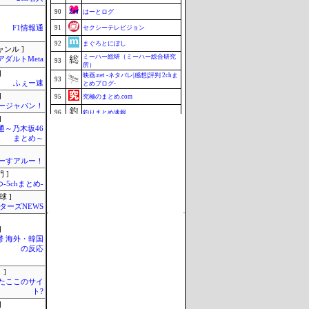
90
はーとログ
F1情報通
91
セクシーテレビジョン
92
まぐろとにぼし
ャンル ]
ミーハー総研（ミーハー総合研究
アダルトMeta
93
所）
]
映画.net -ネタバレ|感想|評判 2chま
93
ふぇー速
とめブログ-
]
95
究極のまとめ.com
ージャパン！
96
釣りまとめ速報
]
通～乃木坂46
97
ZAPZAP!
まとめ～
98
マラソン速報
99
じゃぽにか反応帳
ーすアルー！
 ]
100
みそパンNEWS
-5chまとめ-
Update 08/07 16:38
球 ]
ターズNEWS
]
鬱 海外・韓国
の反応
 ]
またここのサイ
ト?
]