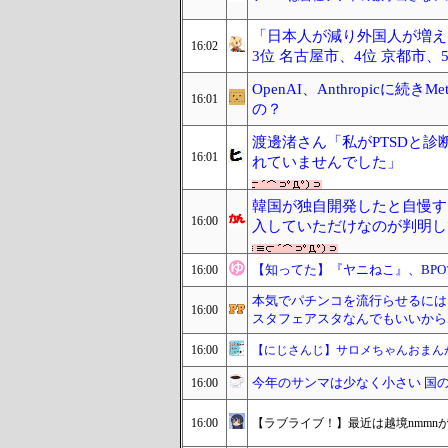
「日本人が減り外国人が増えた
16:02
3位 名古屋市、4位 京都市、
OpenAI、Anthropicに
16:01
の？
渡邊渚さん「私がPTSDと診
16:01
れていませんでした」
韓国が独自開発したと自慢す
16:00
入していただけなのが判明し
【知ってた】『ヤニねこ』、BPO
16:00
本気でパチンコを流行らせるには
16:00
スタフェアスタなんでもいいから
16:00
【にじさんじ】サロメちゃんおまん
今年のサンマは少なく小さい 国
16:00
16:00
【ラブライブ！】最近は越境nmmnが