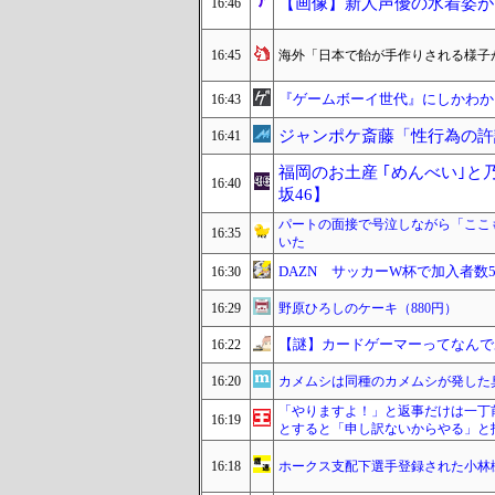
【画像】新人声優の水着姿が
16:46
16:45
海外「日本で飴が手作りされる様子
『ゲームボーイ世代』にしかわか
16:43
ジャンポケ斎藤「性行為の許
16:41
福岡のお土産 ｢めんべい｣
16:40
坂46】
パートの面接で号泣しながら「ここ
16:35
いた
DAZN サッカーW杯で加入者数
16:30
16:29
野原ひろしのケーキ（880円）
【謎】カードゲーマーってなんで
16:22
16:20
カメムシは同種のカメムシが発した
「やりますよ！」と返事だけは一丁
16:19
とすると「申し訳ないからやる」と
16:18
ホークス支配下選手登録された小林