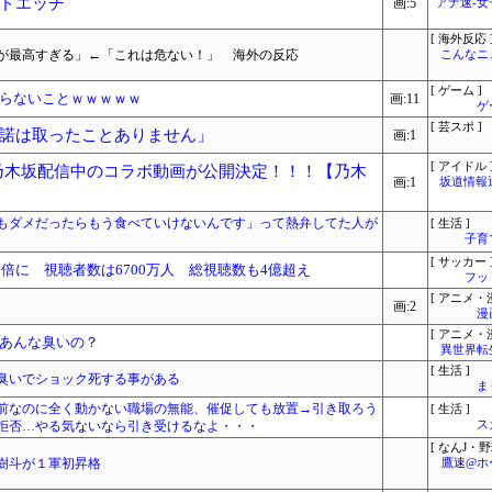
ドエッチ
画:5
アナ速‐
[ 海外反応 
が最高すぎる」←「これは危ない！」 海外の反応
こんなニ
[ ゲーム ]
らないことｗｗｗｗｗ
画:11
ゲ
[ 芸スポ ]
諾は取ったことありません」
画:1
[ アイドル 
と乃木坂配信中のコラボ動画が公開決定！！！【乃木
画:1
坂道情報
もダメだったらもう食べていけないんです」って熱弁してた人が
[ 生活 ]
子育
[ サッカー 
5倍に 視聴者数は6700万人 総視聴数も4億超え
フッ
[ アニメ・漫
画:2
漫
[ アニメ・漫
あんな臭いの？
異世界転
[ 生活 ]
臭いでショック死する事がある
ま
前なのに全く動かない職場の無能、催促しても放置→引き取ろう
[ 生活 ]
拒否…やる気ないなら引き受けるなよ・・・
ス
[ なんJ・野
樹斗が１軍初昇格
鷹速@ホ