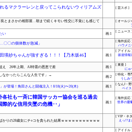
れるマクラーレンと戻ってこられないウィリアムズ
[ 芸スポ ]
ラ店長とまさかの相部屋…朝まで続くキモい性交に不覚にも感じて
[ オールジ
[ ニュース 
たい
画:1
[ 海外反応 
…〇〇の個体数が急減」
ハウメニ
[ アイドル 
田瑛紗ちゃんが強すぎる！！！【乃木坂46】
画:1
坂道情報
[ 東亜 ]
え 26年上期、AI特需の恩恵で差
画:1
にゅ
療しなかったらこんな人生です」→
[ 特化・専門
画:2
うしみつ
[ なんJ・野
」が登場！角田さんと闘魂注入！8/18(火)〜20(木)
画:1
ベイス
外各社も一斉に韓国サッカー協会を巡る過去
[ 海外反応 
画:1
世界の憂
国際的な信用失墜の危機‥」
[ VIP・ネタ
ばかりの28歳女にチ○コを貪られた結果ｗｗｗｗｗｗｗｗｗｗｗ
えっ!?
[ アイドル 