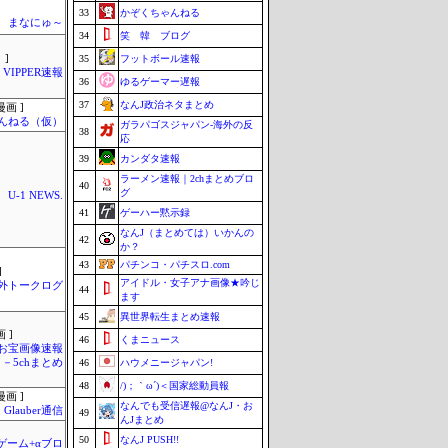
33
かぞくちゃんねる
まなにゅ～
34
笑 韓 ブログ
 ]
35
フットボール速報
VIPPER速報
36
ゆるゲーマー遅報
37
なんJ政治ネタまとめ
画 ]
んねる（仮）
ガラパゴスジャパン-海外の反
38
応
39
カンダタ速報
ラーメン速報｜2chまとめブロ
40
グ
U-1 NEWS.
41
ゲーハー黙示録
なんJ（まとめては）いかんの
42
か？
43
パチンコ・パチスロ.com
]
アイドル・女子アナ画像★吟じ
外トークログ
44
ます
45
異世界転生まとめ速報
 ]
46
くまニュース
お宝画像速報
－5chまとめ
46
ハウメニージャパン!
48
/)；｀ω´)＜国家総動員報
画 ]
なんでも受信遅報@なんJ・お
Glauber通信
49
んJまとめ
50
なんJ PUSH!!
のゲーム+αブロ