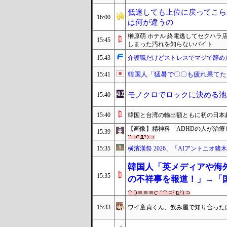
低迷しても上位に戻ってこら
16:00
は何が違うの
榊原萌 ホテル 終電逃してセクハ
15:45
しまった汚れを知らないバイト
15:43
介護職だけどストレスでマジで辞め
韓国人「猛暑で〇〇も疲れ果てた
15:41
モノクロでロックに決める池
15:40
15:40
韓国と台湾の輸出額ともに初の日本超
【画像】精神科「ADHDの人が治
15:39
15:35
横濱漢祭 2026、「AIアントニオ猪木
韓国人「英メディアや海
15:35
の不祥事を報道！」→「
15:33
ワイ童貞くん、飲み屋で知り合った