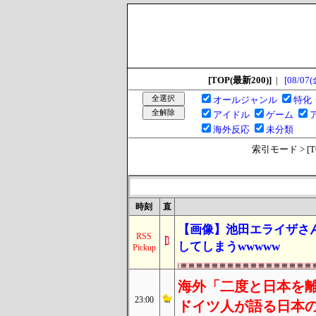
[TOP(最新200)]
|
[08/07(
オールジャンル
特化
アイドル
ゲーム
海外反応
未分類
索引モード > [TOP
時刻
直
【画像】池田エライザさ
RSS
してしまうwwwww
Pickup
海外「二度と日本を離
23:00
ドイツ人が語る日本