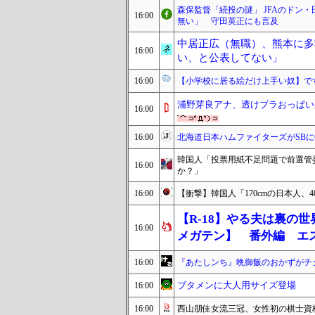
森保監督「続投の謎」 JFAのドン
16:00
無い」 守田英正にも言及
中居正広（無職）、熊本に多
16:00
い、と公表してない」
16:00
【小学校に居る絵だけ上手い奴】で
浦野芽良アナ、透けブラおっぱい
16:00
16:00
北海道日本ハムファイターズがSB
韓国人「投票用紙不足問題で前選管
16:00
か？」
16:00
【衝撃】韓国人「170cmの日本人、
【R-18】やる夫は裏の
16:00
メガテン】 番外編 エ
16:00
『あたしンち』晩御飯のおかずがチ
ブタメンに大人用サイズ登場
16:00
16:00
西山朋佳女流三冠、女性初の棋士資