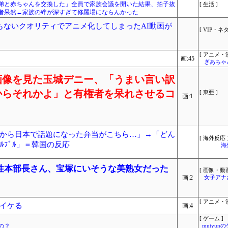
兄弟と赤ちゃんを交換した」全員で家族会議を開いた結果、拍子抜
[ 生活 ]
者呆然←家族の絆が深すぎて修羅場にならんかった
もないクオリティでアニメ化してしまったAI動画が
[ VIP・ネタ
[ アニメ・漫
画:45
ぎあちゃ
画像を見た玉城デニー、「うまい言い訳
からそれかよ」と有権者を呆れさせるコ
[ 東亜 ]
画:1
から日本で話題になった弁当がこちら…」→「どん
[ 海外反応 
ﾙﾌﾞﾙ」＝韓国の反応
海
性本部長さん、宝塚にいそうな美熟女だった
[ 画像・動画
画:2
女子アナ
[ アニメ・漫
イケる
画:4
[ ゲーム ]
の？
mutyun