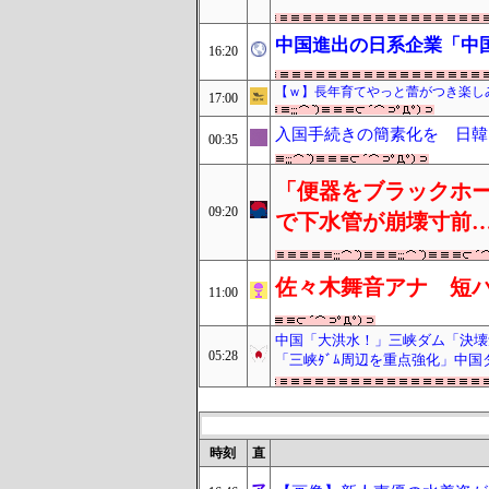
中国進出の日系企業「中
16:20
【ｗ】長年育てやっと蕾がつき楽し
17:00
入国手続きの簡素化を 日韓
00:35
「便器をブラックホー
09:20
で下水管が崩壊寸前…
佐々木舞音アナ 短
11:00
中国「大洪水！」三峡ダム「決壊
05:28
「三峡ﾀﾞﾑ周辺を重点強化」中
時刻
直