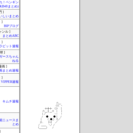
Mれ！ペンギン
AKB48まとめ)
 ]
いしいまとめ
 ]
BIPブログ
ャンル ]
まとめABC
 ]
ラビット速報
球 ]
ガースちゃん
ねる
画 ]
画まとめ速報
 ]
VIPPER速報
キムチ速報
芸能ニュースま
とめ
]