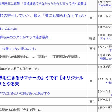
[ サッカー 
・田嶋幸三に直撃 「目標達成できなかったからと言って消す必要は
footbal
額の寄付していた。知人「誰にも知られなくてもい
[ オールジ
画:1
[ オールジ
すこんにちは
[ 画像・動画
膨らみのカタチがエッロ過ぎ最高！
画:15
アイドル
[ なんJ・野
に中々勝ててない理由←これ
画:4
日
[ 海外反応 
委員長らが出国禁止に」→「茶番だ」「不正選挙の証拠隠し
韓国ニュ
[ 海外反応 
40cmデカい相手を踊らせてる」
世界を生きるサマナーのようです【オリジナル
[ AA・SS ]
画:1
やる
スとやる夫
[ ゲーム ]
クワだけみたいな回があった気がする
[ ゲーム ]
画:1
[ 特化・専門
格懸かる白玲戦「今まで通りに」