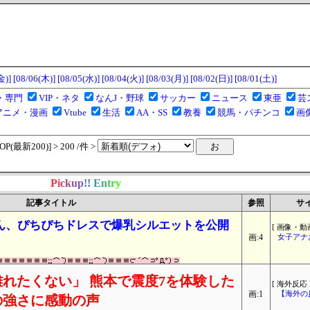
金)]
[08/06(木)]
[08/05(水)]
[08/04(火)]
[08/03(月)]
[08/02(日)]
[08/01(土)]
・専門
VIP・ネタ
なんJ・野球
サッカー
ニュース
東亜
芸
アニメ・漫画
Vtube
生活
AA・SS
教養
競馬・パチンコ
画
(最新200)] > 200 /件 >
P
i
c
k
u
p
!
!
E
n
t
r
y
記事タイトル
参照
サ
ん、ぴちぴちドレスで爆乳シルエットを公開
[ 画像・動画
画:4
女子アナ
れたくない」 熊本で震度7を体験した
[ 海外反応 
画:1
【海外の
の強さに感動の声