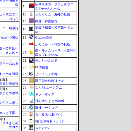
女子アナ画像速
広島東洋カープまとめブロ
報
15
グ | かーぷぶーん
]
16
どんぐりこ - 海外の反応
ュースにでく
わした
17
厳選！韓国情報
坂道情報通～乃木坂46まと
ーハー黙示録
18
め～
19
Glauber通信
mashlife通信
20
かんにゅー - 韓国の反応
]
通～乃木坂46
働くモノニュース : 人生VIP
21
まとめ～
職人ブログwww
22
登山ちゃんねる
てちゃんねる
23
F1情報通
]
トボール速報
23
ヒロイモノ中毒
画 ]
25
汎用型自作PCまとめ
画まとめ速報
26
なんJミュージアム
画 ]
生まとめ速報
27
ネラーボイス
28
日向坂46まとめ速報
ぐろとにぼし
29
海外トークログ
カッと王国！
30
もえるあじあ(･∀･)
球 ]
31
明日は何を食べようか
ークスまとめ
ブログ
32
ぷそファン