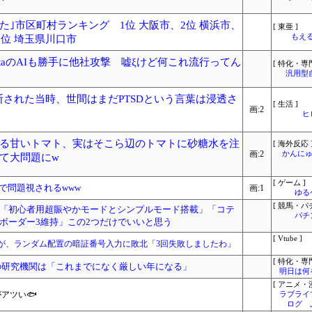
｣市区町村ランキング 1位 大阪市、2位 横浜市、
[ 東亜 ]
もえる
5位 埼玉県川口市
続きMetaのAIも勝手に他社攻撃 嘘ξけど何これ流行ってん
[ 特化・専門
汎用型
断された当時、世間はまだPTSDという言葉は浸透さ
[ 生活 ]
画:2
ヒ
る甘いトマト、実はそこら辺のトマトに砂糖水を注
[ 海外反応 
画:2
かんにゅ
て大問題にw
[ ゲーム ]
で問題視されるwww
画:1
ゆる
[ 競馬・パ
「初心者用超賑やかモードとシンプルモード搭載」「コテ
パチ
ボーダー3維持」この2つだけでいいと思う
[ Vtube ]
が、ランダム配置の暗証番号入力に敗北「3回失敗しましたわ」
[ 特化・専門
の研究機関は「これまでになく厳しい年になる」
明日は何
[ アニメ・漫
アツい🐟
ラブライ
ログ 