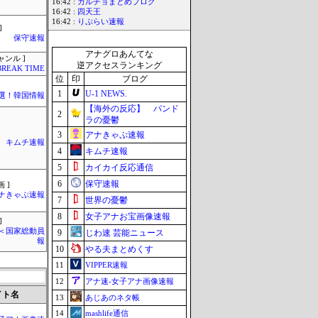
16:42 :
カルチョまとめブログ
16:42 :
四天王
16:42 :
りぷらい速報
]
保守速報
アナグロあんてな
ャンル ]
逆アクセスランキング
BREAK TIME
位
印
ブログ
1
U-1 NEWS.
選！韓国情報
【海外の反応】 パンド
2
ラの憂鬱
3
アナきゃぷ速報
キムチ速報
4
キムチ速報
5
カイカイ反応通信
6
保守速報
 ]
ナきゃぷ速報
7
世界の憂鬱
8
女子アナお宝画像速報
]
´)＜国家総動員
9
じわ速 芸能ニュース
報
10
やる夫まとめくす
11
VIPPER速報
12
アナ速‐女子アナ画像速報
イト名
13
あじあのネタ帳
14
mashlife通信