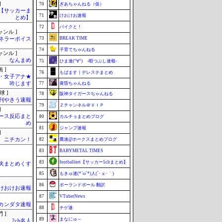
]
70
ぎあちゃんねる（仮）
lnet【サッカーま
71
けおけお速報
とめ】
72
バイクと！
ャンル ]
73
BREAK TIME
ネラーボイス
74
子育てちゃんねる
ャンル ]
なんまめ
75
ひま速(°∀°) -暇つぶし速報-
 ]
76
もばます｜デレステまとめ
・女子アナ★
吟じます
77
黄昏ちゃんねる
球 ]
78
阪神タイガースちゃんねる
刊やきう速報
79
Ｚチャンネル＠ＶＩＰ
]
ース反応まと
80
カルチョまとめブログ
め
81
ジャンプ速報
]
ニチカン！
82
鷹速@ホークスまとめブログ
83
BABYMETAL TIMES
83
footballnet【サッカー5chまとめ】
夫まとめくす
85
もきゅ速(*´ω`*)人(´･ェ･｀)
86
ポーランドボール 翻訳
けおけお速報
87
VTuberNews
カンダタ速報
88
チゲ速
 ]
89
まなにゅ～
2ch名人