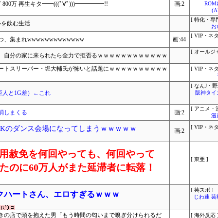
800万 再生キタ━━(((ﾟ∀ﾟ)))━━━━━!!
画:2
RO
(
[ 特化・専門
ルを飲む生活
お
[ VIP・ネタ
集まれwwwwwwwwwwwww
画:44
[ オールジ
、自分の家に来られたら全力で拒否るｗｗｗｗｗｗｗｗｗｗｗｗ
ートスリーパー・堀大輔氏が怖いと話題にｗｗｗｗｗｗｗｗｗｗ
[ VIP・ネタ
[ なんJ・野
（巨人と1G差）←これ
阪神タイ
[ アニメ・漫
消しまくる
画:2
漫
JKのダンス会場になってしまうｗｗｗｗｗ
[ VIP・ネタ
画:2
「信用赦免を何回やっても、何回やって
[ 東亜 ]
したのに60万人がまた延滞者に転落！
[ 芸スポ ]
クハートさん、エロすぎるｗｗｗ
じわ速 
きの店で頭を抱えた男「もう時間の匂いまで嗅ぎ分けられるだ
[ 海外反応 