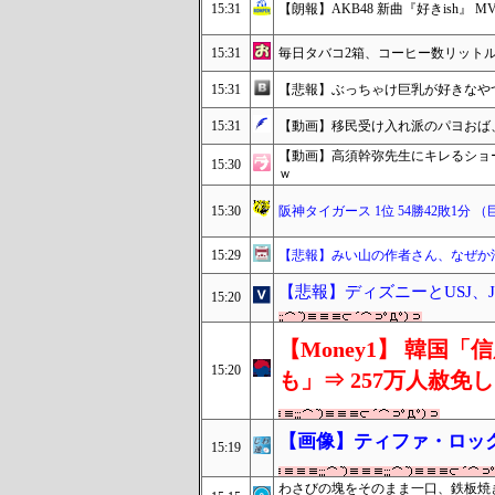
15:31
【朗報】AKB48 新曲『好きish』 MV 
15:31
毎日タバコ2箱、コーヒー数リット
15:31
【悲報】ぶっちゃけ巨乳が好きなやつ、
15:31
【動画】移民受け入れ派のパヨおば
【動画】高須幹弥先生にキレるショ
15:30
ｗ
15:30
阪神タイガース 1位 54勝42敗1分 
15:29
【悲報】みい山の作者さん、なぜか
【悲報】ディズニーとUSJ、
15:20
【Money1】 韓国
15:20
も」⇒ 257万人赦免
【画像】ティファ・ロッ
15:19
わさびの塊をそのまま一口、鉄板焼