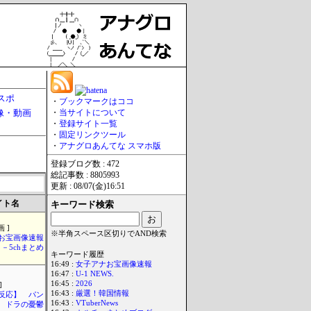
スポ
・
ブックマークはココ
像・動画
・
当サイトについて
・
登録サイト一覧
・
固定リンクツール
・
アナグロあんてな スマホ版
登録ブログ数 : 472
総記事数 : 8805993
更新 : 08/07(金)16:51
イト名
キーワード検索
 ]
※半角スペース区切りでAND検索
お宝画像速報
－5chまとめ
キーワード履歴
16:49 :
女子アナお宝画像速報
16:47 :
U-1 NEWS.
16:45 :
2026
]
16:43 :
厳選！韓国情報
反応】 パン
16:43 :
VTuberNews
ドラの憂鬱