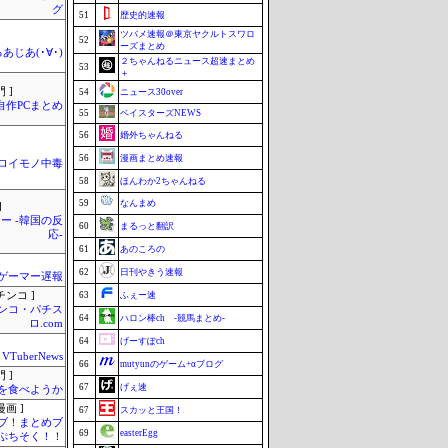
グ
51
歴史的速報
ツバメ速報＠東京ヤクルトスワロ
52
ーズまとめ
あじあ(･∀･)
２ちゃんねるニュース超速まとめ
53
＋
 ]
54
ニュース30over
自作PCまとめ
55
ベイスターズNEWS
56
婚外ちゃんねる
56
漫画まとめ速報
ロイモノ中毒
58
ほんわか2ちゃんねる
59
なんまめ
]
ー -韓国の反
60
まるっと翻訳
応-
61
あのころの
62
日刊やきう速報
ゲーマー遅報
チンコ ]
63
ふぇー速
ンコ・パチス
64
ハロン棒ch -競馬まとめ-
ロ.com
64
げーすぽch
VTuberNews
66
mutyunのゲーム+αブログ
 ]
67
げぇ速
を食べようか
画 ]
67
スカッと王国！
ブ！まとめブ
69
easterEgg
ぷちそく！！