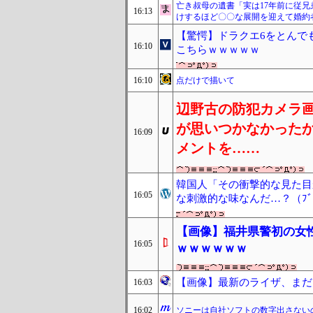
亡き叔母の遺書「実は17年前に従
16:13
けするほど〇〇な展開を迎えて婚約
【驚愕】ドラクエ6をとんで
16:10
こちらｗｗｗｗｗ
16:10
点だけで描いて
辺野古の防犯カメラ
が思いつかなかった
16:09
メントを……
韓国人「その衝撃的な見た目
16:05
な刺激的な味なんだ…？（ﾌﾞ
【画像】福井県警初の女
16:05
ｗｗｗｗｗｗ
【画像】最新のライザ、まだ
16:03
16:02
ソニーは自社ソフトの数字出さない