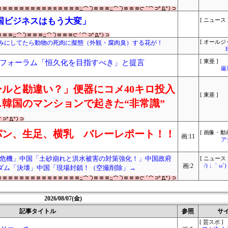
国ビジネスはもう大変」
[ ニュース 
みにしてたら動物の死肉に擬態（外観・腐肉臭）する花が！
[ オールジ
フォーラム「恒久化を目指すべき」と提言
[ 東亜 ]
厳
ルと勘違い？」便器にコメ40キロ投入
[ 東亜 ]
韓国のマンションで起きた“非常識”
パン、生足、横乳 バレーレポート！！
[ 画像・動画
画:11
ア
危機」中国「土砂崩れと洪水被害の対策強化！」中国政府
[ ニュース 
画:2
/)；｀ω
国ダム「決壊」中国「現場封鎖！（空撮削除」→
2026/08/07(金)
記事タイトル
参照
サ
[ 芸スポ ]