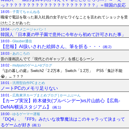
っ？？？？？？？？？？？？？？？？？？？？？」＝韓国の反応
18:05
-
子育てちゃんねる
職場で電話を取った新入社員の女子がヒワイなことを言われてショックを受
けたことがあった
18:04
-
ハウメニージャパン！
韓国人「日本夏の甲子園で意外に今年から初めて許可された事」
18:03
-
Glauber通信
【悲報】AI扱いされた絵師さん、筆を折る・・・
(画:2)
18:03
-
あのころの
昔の漫画読んでて「現代とのギャップ」を感じるシーン
18:02
-
mutyunのゲーム+αブログ
『ほの暮しの庭』Switch2「2.2万本」 Switch「1.2万」 PS5「集計不能
😭」←？？？
18:01
-
汎用型自作PCまとめ
ノートPCのメモリ足りない
18:01
-
広島東洋カープまとめブログ | かーぷぶーん
【カープ実況】鈴木健矢(ブルペンデー)vs片山皓心【広島-
DeNA/横浜スタジアム】
(画:1)
18:00
-
ゆるゲーマー遅報
『DQ4』、『FF9』みたいな攻撃魔法はこのキャラって決まって
るゲームが好き
(画:1)