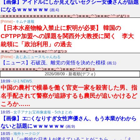
【画像】アイドルにしか見えないセクシー女優さんが話題
になるｗｗｗｗｗｗ
(画:4)
[Prime]
-
キムチ速報
【日本水産物輸入禁止に釈明が必要】 韓国の
CPTPP加盟への課題を関西外大教授に聞く 李大
統領に「政治利用」の過去
[Prime]
-
あじあニュースちゃんねる
【ニュース】石破茂、離党の覚悟を決めた模様
(画:1)
2026/08/09 - 新着順(デフォ)
18:09
-
U-1 NEWS.
中国の農村で横暴を働く官吏一家を殺害した男、指
名手配されて警察が追跡するも農民が追いかけるど
ころか……
18:05
-
女子アナお宝画像速報－5chまとめ
【画像】エ□くなりすぎ女性声優さん、もう本業がわから
ないと話題にｗｗｗｗｗｗ
(画:9)
18:05
-
海外トークログ
韓国人「一般的な日本人が考えていることがこちら…」→「え