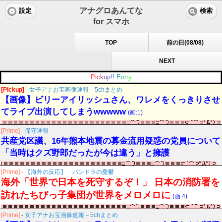
アナグロあんてな
設定
検索
for スマホ
TOP
前の日(08/08)
NEXT
P
i
c
k
u
p
!
!
E
n
t
r
y
[Pickup]
-
女子アナお宝画像速報－5chまとめ
【画像】ビリーアイリッシュさん、ワレメをくっきりさせ
てライブ出演してしまうwwwww
(画:1)
[Prime]
-
保守速報
共産党区議、16年熊本地震の募金流用疑惑の党員について
「当時はクズ野郎だったが今は違う」と擁護
[Prime]
-
【海外の反応】 パンドラの憂鬱
海外「世界で日本を死守するぞ！」 日本の消防署を
訪れたちびっ子集団が世界をメロメロに
(画:4)
[Prime]
-
女子アナお宝画像速報－5chまとめ