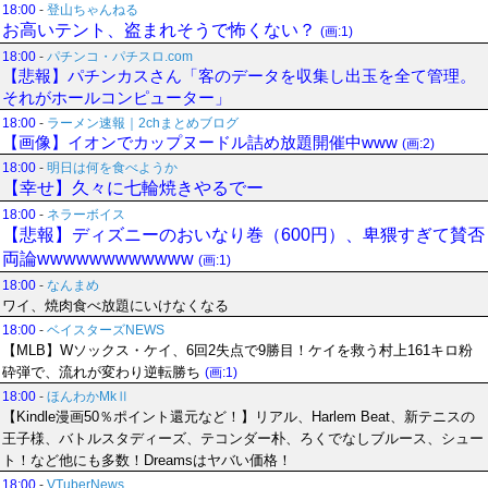
18:00
-
登山ちゃんねる
お高いテント、盗まれそうで怖くない？
(画:1)
18:00
-
パチンコ・パチスロ.com
【悲報】パチンカスさん「客のデータを収集し出玉を全て管理。
それがホールコンピューター」
18:00
-
ラーメン速報｜2chまとめブログ
【画像】イオンでカップヌードル詰め放題開催中www
(画:2)
18:00
-
明日は何を食べようか
【幸せ】久々に七輪焼きやるでー
18:00
-
ネラーボイス
【悲報】ディズニーのおいなり巻（600円）、卑猥すぎて賛否
両論wwwwwwwwwwww
(画:1)
18:00
-
なんまめ
ワイ、焼肉食べ放題にいけなくなる
18:00
-
ベイスターズNEWS
【MLB】Wソックス・ケイ、6回2失点で9勝目！ケイを救う村上161キロ粉
砕弾で、流れが変わり逆転勝ち
(画:1)
18:00
-
ほんわかMkⅡ
【Kindle漫画50％ポイント還元など！】リアル、Harlem Beat、新テニスの
王子様、バトルスタディーズ、テコンダー朴、ろくでなしブルース、シュー
ト！など他にも多数！Dreamsはヤバい価格！
18:00
-
VTuberNews