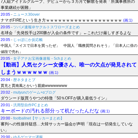
7人組アイドルグループ、デビューから３カ月で解散を発表「所属事務所の
事業継続が困難」
20:05
-
ニュース30over
ナマポFIREという生き方ｗｗｗｗｗｗｗｗｗｗｗｗｗｗｗｗｗｗｗ
(画:1)
20:05
-
ツバメ速報＠ヤクルトスワローズまとめ
名球会「先発投手は200勝が入会の条件です」←これだけ厳しすぎるよな
20:05
-
じゃぽにか反応帳
中国人「スイスで日本を買ったぜ」 中国人「職務質問されそう」「日本人に倍の
値段で売れ」
20:05
-
女子アナお宝画像速報－5chまとめ
【動画】人気セクシー女優さん、唯一の欠点が発見されて
しまうｗｗｗｗｗｗ
(画:1)
20:04
-
歴ネタまとブ
賈充と賈南風とかいう親娘wwwwwwww
20:02
-
mutyunのゲーム+αブログ
ダウンード版買うやつの特徴「50％OFFが購入最低ライン」
20:01
-
汎用型自作PCまとめ
キーボードの汚れる部分って机だったんだな
(画:1)
20:00
-
footballnet【サッカーまとめ】
審判への性接待疑惑…大韓サッカー協会が声明「現在は一切発生していな
い」
20:00
-
ゆるゲーマー遅報