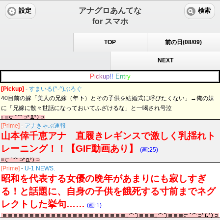
アナグロあんてな
設定
検索
for スマホ
TOP
前の日(08/09)
NEXT
P
i
c
k
u
p
!
!
E
n
t
r
y
[Pickup]
-
すまいる(^-^)ぶろぐ
40目前の嫁「美人の兄嫁（年下）とその子供を結婚式に呼びたくない」→俺の妹
に「兄嫁に散々世話になっておいてふざけるな」と一喝され号泣
[Prime]
-
アナきゃぷ速報
山本倖千恵アナ 直履きレギンスで激しく乳揺れト
レーニング！！【GIF動画あり】
(画:25)
[Prime]
-
U-1 NEWS.
昭和を代表する女優の晩年があまりにも寂しすぎ
る！と話題に、自身の子供を餓死する寸前までネグ
レクトした挙句……
(画:1)