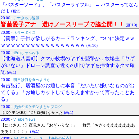
「バスターソード」、「バスターライフル」 ← バスターってなん
だよ
(画:2)
20:00
-
アナきゃぷ速報
皆藤愛子アナ 透けノースリーブで脇全開！！
(画:19)
20:00
-
ネラーボイス
【衝撃】子供が欲しがるカードランキング、ついに決定ｗｗ
ｗｗｗｗｗｗｗｗｗｗｗｗｗｗｗｗｗ
(画:10)
20:00
-
登山ちゃんねる
【北海道八雲町】クマが牧場のヤギを襲撃か…牧場主「ヤギ
がいない」ドローン調査で近くの川でヤギを捕食するクマ確
認
(画:1)
20:00
-
明日は何を食べようか
有吉弘行、居酒屋のお通しに本音「だいたい嫌いなものが出
てくる」「お通しカットしてもらえますかって言ったことあ
る」
20:00
-
徒歩のポケモンまとめブログ
【ポケモンGO】42キロ歩けなかった
(画:1)
20:00
-
VTuberNews
【にじさんじ】夜見さん「おぎゃりな！」→ 舞元「おぎゃあああああああ
ああ！！！！」
(画:1)
20:00
-
かいにちニュース 【海外の反応】