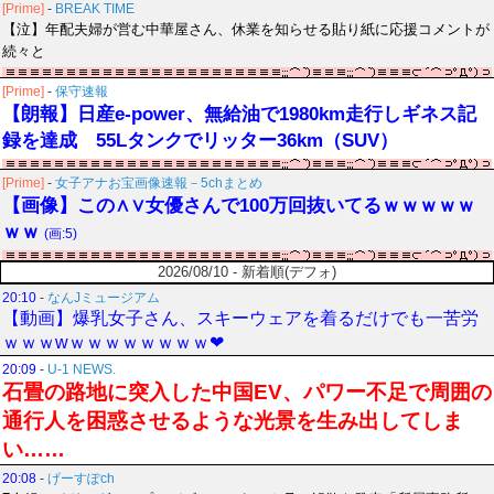
[Prime]
-
BREAK TIME
【泣】年配夫婦が営む中華屋さん、休業を知らせる貼り紙に応援コメントが
続々と
[Prime]
-
保守速報
【朗報】日産e-power、無給油で1980km走行しギネス記
録を達成 55Lタンクでリッター36km（SUV）
[Prime]
-
女子アナお宝画像速報－5chまとめ
【画像】この∧∨女優さんで100万回抜いてるｗｗｗｗｗ
ｗｗ
(画:5)
2026/08/10 - 新着順(デフォ)
20:10
-
なんJミュージアム
【動画】爆乳女子さん、スキーウェアを着るだけでも一苦労
ｗｗｗwｗｗｗｗｗｗｗｗ❤
20:09
-
U-1 NEWS.
石畳の路地に突入した中国EV、パワー不足で周囲の
通行人を困惑させるような光景を生み出してしま
い……
20:08
-
げーすぽch