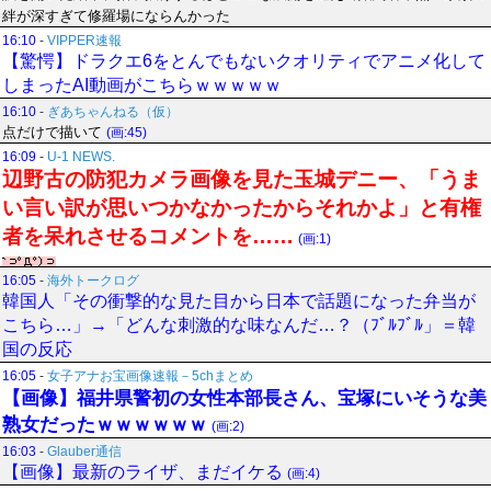
絆が深すぎて修羅場にならんかった
16:10
-
VIPPER速報
【驚愕】ドラクエ6をとんでもないクオリティでアニメ化して
しまったAI動画がこちらｗｗｗｗｗ
16:10
-
ぎあちゃんねる（仮）
点だけで描いて
(画:45)
16:09
-
U-1 NEWS.
辺野古の防犯カメラ画像を見た玉城デニー、「うま
い言い訳が思いつかなかったからそれかよ」と有権
者を呆れさせるコメントを……
(画:1)
16:05
-
海外トークログ
韓国人「その衝撃的な見た目から日本で話題になった弁当が
こちら…」→「どんな刺激的な味なんだ…？（ﾌﾞﾙﾌﾞﾙ」＝韓
国の反応
16:05
-
女子アナお宝画像速報－5chまとめ
【画像】福井県警初の女性本部長さん、宝塚にいそうな美
熟女だったｗｗｗｗｗｗ
(画:2)
16:03
-
Glauber通信
【画像】最新のライザ、まだイケる
(画:4)