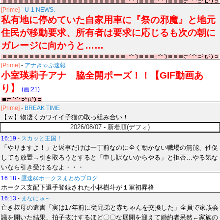
[Prime]
-
U-1 NEWS.
私有地に停めていた自家用車に『祭の邪魔』と地元
住民が移動要求、所有者は要求に応じるも次の朝に
ガレージに向かうと……
[Prime]
-
アナきゃぷ速報
小室瑛莉子アナ 脇全開ポーズ！！【GIF動画あ
り】
(画:21)
[Prime]
-
BREAK TIME
【ｗ】物凄くカワイイ子猫の取っ組み合い！
2026/08/07 - 新着順(デフォ)
16:19
-
スカッと王国！
「やりますよ！」と返事だけは一丁前なのに全く動かない職場の無能、催促
しても放置→引き取ろうとすると「申し訳ないからやる」と拒否…やる気な
いなら引き受けるなよ・・・
16:18
-
鷹速@ホークスまとめブログ
ホークス支配下選手登録された小林樹斗が１軍初昇格
16:13
-
まなにゅ～
亡き叔母の遺書「実は17年前に従兄弟と赤ちゃんを交換した」全員で家族会
議を開いた結果、拍子抜けするほど〇〇な展開を迎えて婚約者呆然←家族の