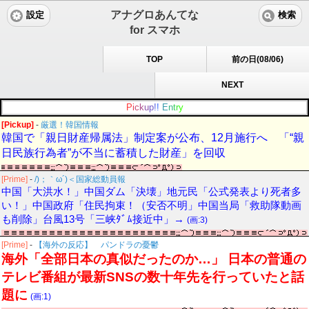
アナグロあんてな
設定
検索
for スマホ
TOP
前の日(08/06)
NEXT
P
i
c
k
u
p
!
!
E
n
t
r
y
[Pickup]
-
厳選！韓国情報
韓国で「親日財産帰属法」制定案が公布、12月施行へ 「“親
日民族行為者”が不当に蓄積した財産」を回収
[Prime]
-
/)；｀ω´)＜国家総動員報
中国「大洪水！」中国ダム「決壊」地元民「公式発表より死者多
い！」中国政府「住民拘束！（安否不明」中国当局「救助隊動画
も削除」台風13号「三峡ﾀﾞﾑ接近中」→
(画:3)
[Prime]
-
【海外の反応】 パンドラの憂鬱
海外「全部日本の真似だったのか…」 日本の普通の
テレビ番組が最新SNSの数十年先を行っていたと話
題に
(画:1)