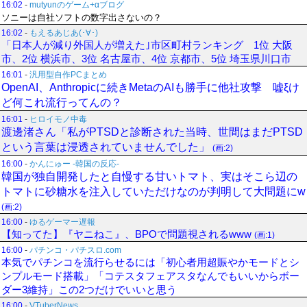
16:02
-
mutyunのゲーム+αブログ
ソニーは自社ソフトの数字出さないの？
16:02
-
もえるあじあ(･∀･)
「日本人が減り外国人が増えた｣市区町村ランキング 1位 大阪
市、2位 横浜市、3位 名古屋市、4位 京都市、5位 埼玉県川口市
16:01
-
汎用型自作PCまとめ
OpenAI、Anthropicに続きMetaのAIも勝手に他社攻撃 嘘ξけ
ど何これ流行ってんの？
16:01
-
ヒロイモノ中毒
渡邊渚さん「私がPTSDと診断された当時、世間はまだPTSD
という言葉は浸透されていませんでした」
(画:2)
16:00
-
かんにゅー -韓国の反応-
韓国が独自開発したと自慢する甘いトマト、実はそこら辺の
トマトに砂糖水を注入していただけなのが判明して大問題にw
(画:2)
16:00
-
ゆるゲーマー遅報
【知ってた】『ヤニねこ』、BPOで問題視されるwww
(画:1)
16:00
-
パチンコ・パチスロ.com
本気でパチンコを流行らせるには「初心者用超賑やかモードとシ
ンプルモード搭載」「コテスタフェアスタなんでもいいからボー
ダー3維持」この2つだけでいいと思う
16:00
-
VTuberNews