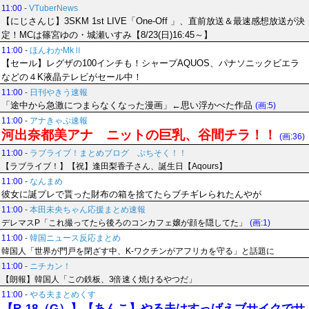
11:00
-
VTuberNews
【にじさんじ】3SKM 1st LIVE「One-Off 」、直前放送＆最速感想放送が決
定！MCは篠宮ゆの・城瀬いすみ【8/23(日)16:45～】
11:00
-
ほんわかMkⅡ
【セール】レグザの100インチも！シャープAQUOS、パナソニックビエラ
などの４K液晶テレビがセール中！
11:00
-
日刊やきう速報
「途中から急激につまらなくなった漫画」←思い浮かべた作品
(画:5)
11:00
-
アナきゃぷ速報
河出奈都美アナ ニットの巨乳、谷間チラ！！
(画:36)
11:00
-
ラブライブ！まとめブログ ぷちそく！！
【ラブライブ！】【祝】逢田梨香子さん、誕生日【Aqours】
11:00
-
なんまめ
彼女に誕プレで貰った財布の箱を捨てたらブチギレられたんやが
11:00
-
本田未央ちゃん応援まとめ速報
デレマスP「これ撮ってたら後ろのコンカフェ嬢が顔を隠してた」
(画:1)
11:00
-
韓国ニュース反応まとめ
韓国人「世界が門戸を閉ざす中、K-ワクチンがアフリカを守る」と話題に
11:00
-
ニチカン！
【朗報】韓国人「この鉄板、3倍速く焼けるやつだ」
11:00
-
やる夫まとめくす
【R-18（G）】【あんこ】やる夫はすっげえブサイクでサ