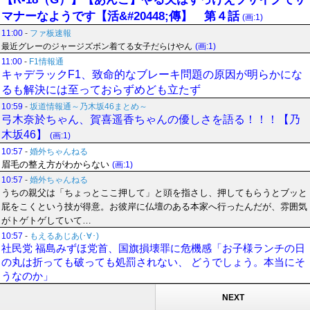
マナーなようです【活&#20448;傳】 第４話
(画:1)
11:00
-
ファ板速報
最近グレーのジャージズボン着てる女子だらけやん
(画:1)
11:00
-
F1情報通
キャデラックF1、致命的なブレーキ問題の原因が明らかにな
るも解決には至っておらずめども立たず
10:59
-
坂道情報通～乃木坂46まとめ～
弓木奈於ちゃん、賀喜遥香ちゃんの優しさを語る！！！【乃
木坂46】
(画:1)
10:57
-
婚外ちゃんねる
眉毛の整え方がわからない
(画:1)
10:57
-
婚外ちゃんねる
うちの親父は「ちょっとここ押して」と頭を指さし、押してもらうとブッと
屁をこくという技が得意。お彼岸に仏壇のある本家へ行ったんだが、雰囲気
がトゲトゲしていて…
10:57
-
もえるあじあ(･∀･)
社民党 福島みずほ党首、国旗損壊罪に危機感「お子様ランチの日
の丸は折っても破っても処罰されない、 どうでしょう。本当にそ
うなのか」
NEXT