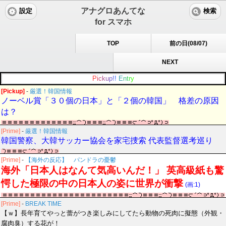
アナグロあんてな
設定
検索
for スマホ
TOP
前の日(08/07)
NEXT
P
i
c
k
u
p
!
!
E
n
t
r
y
[Pickup]
-
厳選！韓国情報
ノーベル賞「３０個の日本」と「２個の韓国」 格差の原因
は？
[Prime]
-
厳選！韓国情報
韓国警察、大韓サッカー協会を家宅捜索 代表監督選考巡り
[Prime]
-
【海外の反応】 パンドラの憂鬱
海外「日本人はなんて気高いんだ！」 英高級紙も驚
愕した極限の中の日本人の姿に世界が衝撃
(画:1)
[Prime]
-
BREAK TIME
【ｗ】長年育てやっと蕾がつき楽しみにしてたら動物の死肉に擬態（外観・
腐肉臭）する花が！