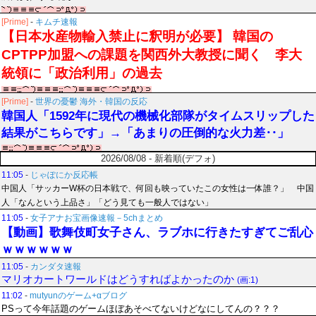
[Prime]
-
キムチ速報
【日本水産物輸入禁止に釈明が必要】 韓国の
CPTPP加盟への課題を関西外大教授に聞く 李大
統領に「政治利用」の過去
[Prime]
-
世界の憂鬱 海外・韓国の反応
韓国人「1592年に現代の機械化部隊がタイムスリップした
結果がこちらです」→「あまりの圧倒的な火力差‥」
2026/08/08 - 新着順(デフォ)
11:05
-
じゃぽにか反応帳
中国人「サッカーW杯の日本戦で、何回も映っていたこの女性は一体誰？」 中国
人「なんという上品さ」「どう見ても一般人ではない」
11:05
-
女子アナお宝画像速報－5chまとめ
【動画】歌舞伎町女子さん、ラブホに行きたすぎてご乱心
ｗｗｗｗｗｗ
11:05
-
カンダタ速報
マリオカートワールドはどうすればよかったのか
(画:1)
11:02
-
mutyunのゲーム+αブログ
PSって今年話題のゲームほぼあそべてないけどなにしてんの？？？