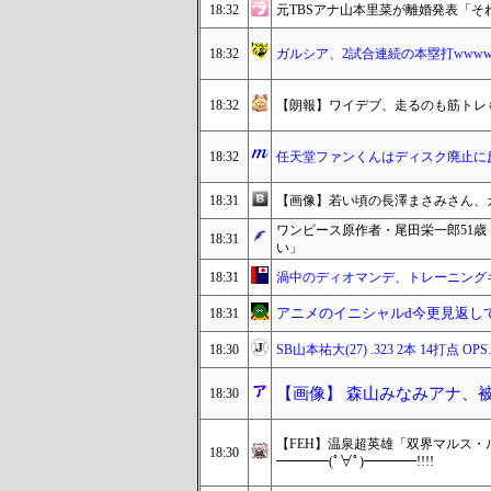
18:32
元TBSアナ山本里菜が離婚発表「
18:32
ガルシア、2試合連続の本塁打wwww
18:32
【朗報】ワイデブ、走るのも筋トレ
18:32
任天堂ファンくんはディスク廃止に
18:31
【画像】若い頃の長澤まさみさん、ガ
ワンピース原作者・尾田栄一郎51
18:31
い」
18:31
渦中のディオマンデ、トレーニング
アニメのイニシャルd今更見返し
18:31
18:30
SB山本祐大(27) .323 2本 14打点 OPS.
【画像】 森山みなみアナ、
18:30
【FEH】温泉超英雄「双界マルス・
18:30
━━━━(ﾟ∀ﾟ)━━━━!!!!