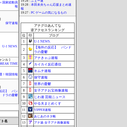
19:28 :
ふぇー速
´)＜国家総動員
19:28 :
本田未央ちゃん応援まとめ速
報
報
19:27 :
PC ゲームの気になるもの
]
保守速報
アナグロあんてな
逆アクセスランキング
位
印
ブログ
1
U-1 NEWS.
U-1 NEWS.
【海外の反応】 パンド
2
ラの憂鬱
3
アナきゃぷ速報
ャンル ]
BREAK TIME
4
カイカイ反応通信
5
キムチ速報
選！韓国情報
6
保守速報
7
世界の憂鬱
]
8
女子アナお宝画像速報
反応】 パン
ドラの憂鬱
9
じわ速 芸能ニュース
10
やる夫まとめくす
11
VIPPER速報
12
あじあのネタ帳
イト名
13
アナ速‐女子アナ画像速報