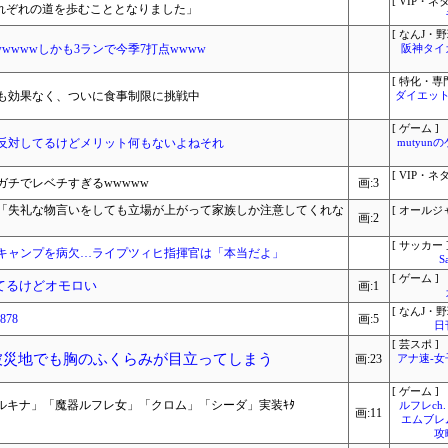
[ VIP・ネタ
それぞれの道を歩むこととなりました」
[ なんJ・野
wwwwしかも3ランで今季7打点wwww
阪神タイ
[ 特化・専門
も効果なく、ついに食事制限に挑戦中
ダイエット
[ ゲーム ]
反対してるけどメリット何もないよねそれ
mutyun
[ VIP・ネタ
チでレベチすぎるwwwww
画:3
歳「失礼な物言いをしても立場が上がって家族しか注意してくれな
[ オールジ
画:2
[ サッカー 
キャンプを病欠…ライプツィヒ指揮官は「本当だよ」
S
[ ゲーム ]
てるけどオモロい
画:1
[ なんJ・野
878
画:5
日
[ 芸スポ ]
被災地でも胸のふくらみが目立ってしまう
画:23
アナ速‐
[ ゲーム ]
ルキナ」「魔器ルフレ女」「クロム」「シーダ」実装ｷﾀ
ルフレch.
画:11
エムブレ
攻