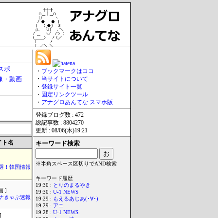
スポ
・
ブックマークはココ
像・動画
・
当サイトについて
・
登録サイト一覧
・
固定リンクツール
・
アナグロあんてな スマホ版
登録ブログ数 : 472
総記事数 : 8804270
更新 : 08/06(木)19:21
イト名
キーワード検索
※半角スペース区切りでAND検索
選！韓国情報
キーワード履歴
19:30 :
とりのまるやき
 ]
19:30 :
U-1 NEWS
ナきゃぷ速報
19:29 :
もえるあじあ(･∀･)
19:29 :
アニ
19:28 :
U-1 NEWS.
]