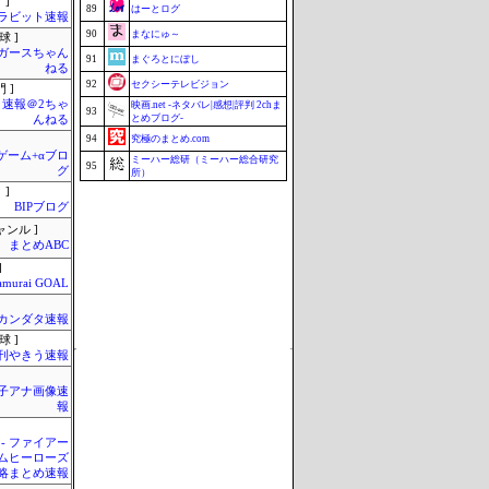
 ]
89
はーとログ
ラビット速報
90
まなにゅ～
球 ]
ガースちゃん
91
まぐろとにぼし
ねる
92
セクシーテレビジョン
 ]
速報＠2ちゃ
映画.net -ネタバレ|感想|評判 2chま
93
とめブログ-
んねる
94
究極のまとめ.com
のゲーム+αブロ
ミーハー総研（ミーハー総合研究
95
グ
所）
 ]
95
Samurai GOAL
BIPブログ
97
釣りまとめ速報
ャンル ]
97
ZAPZAP!
まとめABC
99
じゃぽにか反応帳
]
amurai GOAL
100
みそパンNEWS
Update 08/06 18:38
カンダタ速報
球 ]
刊やきう速報
女子アナ画像速
報
 - ファイアー
ムヒーローズ
略まとめ速報