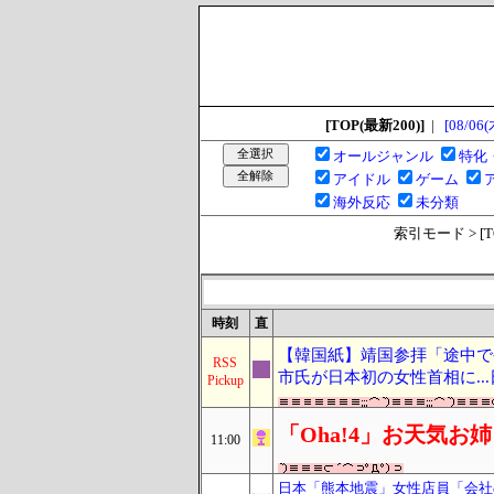
[TOP(最新200)]
|
[08/06(
オールジャンル
特化
アイドル
ゲーム
海外反応
未分類
索引モード > [TOP
時刻
直
【韓国紙】靖国参拝「途中で
RSS
市氏が日本初の女性首相に...
Pickup
「Oha!4」お天気
11:00
日本「熊本地震」女性店員「会社