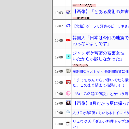
【画像】『とある魔術の禁書
19:03
19:02
【悲報】ゲーフリ渾身のビーカネさ
韓国人「日本は今回の地震で
19:00
わらないようです」
ジャンポケ斉藤の被害女性「バ
19:00
いたから示談しなかった」
19:00
短期間ならともかく 長期間賃貸に
「まっちゃんぐらい稼いでたら最
19:00
た。このまま情まで枯渇しそう
『Sa・Ga2 秘宝伝説』とかいう
19:00
【画像】8月だから夏に撮っ
19:00
19:00
入り口が5箇所くらいあるトイレで
リュウジ氏「ダルい料理トップ1
19:00
い」