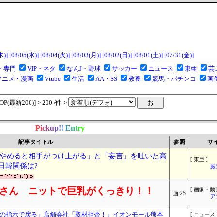
木)]
[08/05(水)]
[08/04(火)]
[08/03(月)]
[08/02(日)]
[08/01(土)]
[07/31(金)]
・専門
VIP・ネタ
なんJ・野球
サッカー
ニュース
東亜
芸
アニメ・漫画
Vtube
生活
AA・SS
教養
競馬・パチンコ
画
(最新200)] > 200 /件 >
P
i
c
k
u
p
!
!
E
n
t
r
y
記事タイトル
参照
サ
やめると相手がつけ上がる」と「妄言」を吐いた高
[ 東亜 ]
日韓関係は?
厳
お姉さん ニットで巨乳がくっきり！！
[ 画像・動画
画:25
ア
の指示で戻る」店舗会社「取材拒否！」イオンモール熊本
[ ニュース 