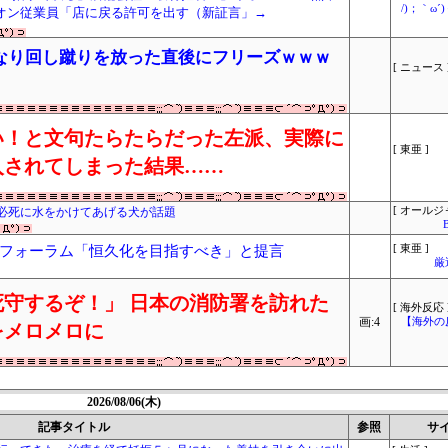
/)；｀ω
イオン従業員「店に戻る許可を出す（新証言」→
なり回し蹴りを放った直後にフリーズｗｗｗ
[ ニュース 
い！と文句たらたらだった左派、実際に
[ 東亜 ]
入されてしまった結果……
必死に水をかけてあげる犬が話題
[ オールジ
フォーラム「恒久化を目指すべき」と提言
[ 東亜 ]
厳
守するぞ！」 日本の消防署を訪れた
[ 海外反応 
画:4
【海外の
をメロメロに
2026/08/06(木)
記事タイトル
参照
サ