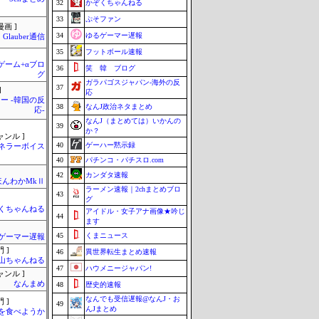
32
かぞくちゃんねる
33
ぷそファン
画 ]
34
ゆるゲーマー遅報
Glauber通信
35
フットボール速報
のゲーム+αブロ
36
笑 韓 ブログ
グ
ガラパゴスジャパン-海外の反
37
]
応
ー -韓国の反
38
なんJ政治ネタまとめ
応-
なんJ（まとめては）いかんの
39
か？
ャンル ]
40
ゲーハー黙示録
ネラーボイス
40
パチンコ・パチスロ.com
42
カンダタ速報
ほんわかMkⅡ
ラーメン速報｜2chまとめブロ
43
グ
くちゃんねる
アイドル・女子アナ画像★吟じ
44
ます
45
くまニュース
ゲーマー遅報
 ]
46
異世界転生まとめ速報
山ちゃんねる
47
ハウメニージャパン!
ャンル ]
なんまめ
48
歴史的速報
なんでも受信遅報@なんJ・お
 ]
49
んJまとめ
を食べようか