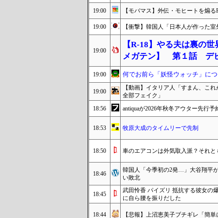
19:00
【モバマス】外伝・モヒートを煽る
19:00
【衝撃】韓国人「日本人が作った室
【R-18】やる夫は裏の
19:00
メガテン】 第１話 デ
何でお前ら「妖怪ウォッチ」につ
19:00
【動画】イタリア人「すまん、これ
19:00
全部フェイク」
18:56
antiquaが2026年秋冬アウタ
18:53
牧原大成のタイムリーで先制
18:50
車のエアコンは外気取入派？それと
韓国人「今季初の2発…」大谷翔平が
18:46
い敗北
武田怜香 パイズリ 抵抗する彼女の
18:45
に自ら腰を振りだした
18:44
【悲報】上沼恵美子ブチギレ「簡単