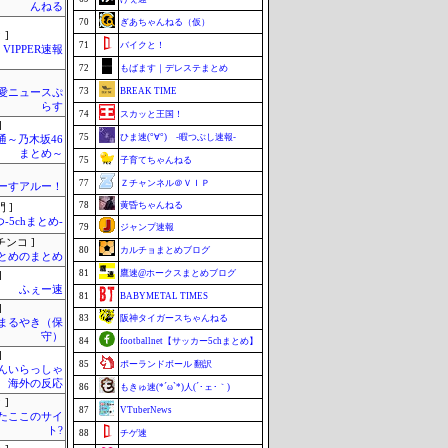
んねる
70
ぎあちゃんねる（仮）
 ]
71
バイクと！
VIPPER速報
72
もばます｜デレステまとめ
73
BREAK TIME
愛ニュースぷ
らす
74
スカッと王国！
]
75
ひま速(°∀°) -暇つぶし速報-
通～乃木坂46
まとめ～
75
子育てちゃんねる
77
Ｚチャンネル＠ＶＩＰ
ーすアルー！
78
黄昏ちゃんねる
 ]
-5chまとめ-
79
ジャンプ速報
チンコ ]
80
カルチョまとめブログ
とめのまとめ
81
鷹速@ホークスまとめブログ
]
ふぇー速
81
BABYMETAL TIMES
]
83
阪神タイガースちゃんねる
まるやき（保
守）
84
footballnet【サッカー5chまとめ】
]
85
ポーランドボール 翻訳
んいらっしゃ
 海外の反応
86
もきゅ速(*´ω`*)人(´･ェ･｀)
 ]
87
VTuberNews
またここのサイ
ト?
88
チゲ速