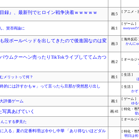
目録』、最新刊でヒロイン戦争決着ｗｗｗｗｗ
[ アニメ・漫
画:5
[ ゲーム ]
ん、賛否両論に
画:1
mutyun
[ 海外反応 
も段ボールベッドを出してきたので後進国なのは変
画:3
かんにゅ
ウムクーヘン売ったりTikTokライブしててムカつ
[ オールジ
画:2
[ 生活 ]
住むメリットって何？
画:1
終的には許すかもｗ」って言ったら旦那が突然怒り出し
[ 生活 ]
かぞ
[ ゲーム ]
過大評価ゲーム
画:1
ゆる
[ 特化・専門
た写真あげていく
画:41
登
[ オールジ
うんこする夢見た
0に入る」夏の定番料理は冷やし中華 「あり得ないほどダル
[ 特化・専門
明日は何