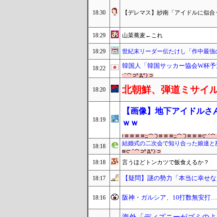
18:30
【デレマス】紗南「アイドルに似合
18:29
山菜蕎麦←これ
18:29
世紀末リーダー伝たけし「作中最強
韓国人「韓国サッカー協会W杯予
18:22
北朝鮮、弾道ミサイル
18:20
【画像】地下アイドルさ
18:19
ｗｗ
結婚式の二次会で知り合った娘達と
18:18
18:18
言うほどトンカツで飯食えるか？
【疑問】謎の勢力「本当に幸せな
18:17
阪神・ガルシア、10打数無安打…
18:16