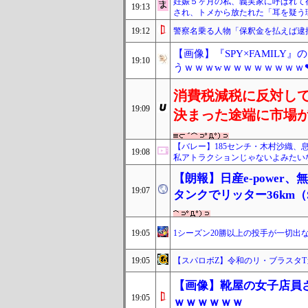
妊娠５ヶ月の私、義実家に呼ばれて
19:13
され、トメから放たれた「耳を疑う
19:12
警察名乗る人物「保釈金を払えば逮
【画像】『SPY×FAMIL
19:10
うｗｗｗwｗｗｗｗｗｗｗｗ
消費税減税に反対し
19:09
決まった途端に市場
【バレー】185センチ・木村沙織、
19:08
私アトラクションじゃないよみたい
【朗報】日産e-power、
19:07
タンクでリッター36km（
19:05
1シーズン20勝以上の投手が一切出
19:05
【スパロボZ】令和のリ・ブラスタ
【画像】靴屋の女子店員
19:05
ｗｗｗｗｗｗ