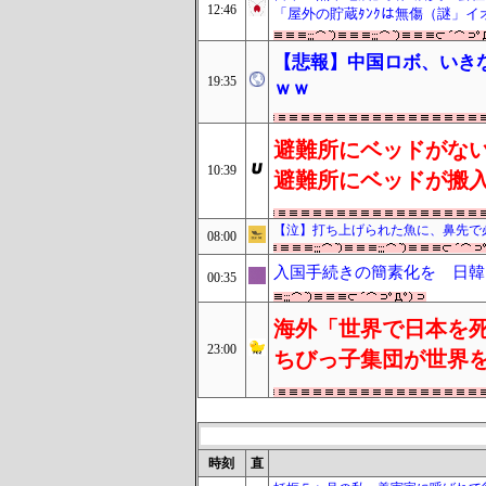
12:46
「屋外の貯蔵ﾀﾝｸは無傷（謎」
【悲報】中国ロボ、いき
19:35
ｗｗ
避難所にベッドがな
10:39
避難所にベッドが搬
【泣】打ち上げられた魚に、鼻先で
08:00
入国手続きの簡素化を 日韓
00:35
海外「世界で日本を死
23:00
ちびっ子集団が世界
時刻
直