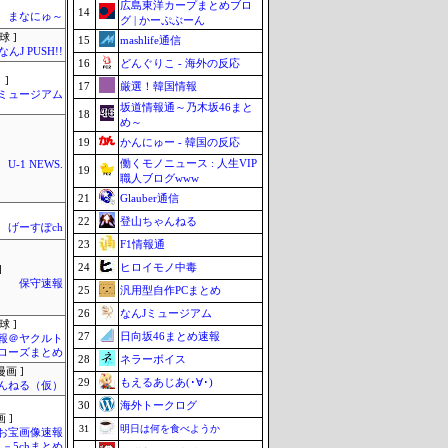
広島東洋カープまとめブロ
14
まなにゅ～
グ | かーぷぶーん
球 ]
15
mashlife通信
なんJ PUSH!!
16
どんぐりこ - 海外の反応
 ]
17
厳選！韓国情報
Jミュージアム
坂道情報通～乃木坂46まと
18
め～
19
かんにゅー - 韓国の反応
働くモノニュース : 人生VIP
U-1 NEWS.
19
職人ブログwww
21
Glauber通信
22
登山ちゃんねる
げーすぽch
23
F1情報通
24
ヒロイモノ中毒
]
保守速報
25
汎用型自作PCまとめ
26
なんJミュージアム
球 ]
27
日向坂46まとめ速報
報＠ヤクルト
ローズまとめ
28
ネラーボイス
画 ]
29
もえるあじあ(･∀･)
んねる（仮）
30
海外トークログ
 ]
31
明日は何を食べようか
お宝画像速報
－5chまとめ