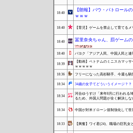
【朗報】パウ・パトロールの
18:40
ｗｗｗ
18:40
【育児】ゲームを禁止して育てるメ
冨里奈央ちゃん、罰ゲームの
18:40
18:40
パヨク「アジア人民、中国人民と連
【動画】ベトナムのミニスカマッサ
18:39
ｗｗｗｗｗ
18:36
フリーになった高杉騎手、今週も騎
18:34
34歳の女子てどういうイメージ？？
河合ゆうすけ「来年8月に行われる
18:34
るため、外国人問題が全く解決しな
18:34
中国が対米ドローン規制強化して世
18:33
【興奮】ワイ君(24)、職場の巨乳