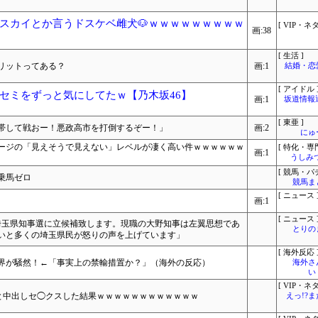
スカイとか言うドスケベ雌犬🐶ｗｗｗｗｗｗｗｗｗ
[ VIP・ネタ
画:38
[ 生活 ]
リットってある？
画:1
結婚・恋
[ アイドル 
セミをずっと気にしてたｗ【乃木坂46】
画:1
坂道情報
[ 東亜 ]
帯して戦おー！悪政高市を打倒するぞー！」
画:2
にゅ
ージの「見えそうで見えない」レベルが凄く高い件ｗｗｗｗｗｗ
[ 特化・専門
画:1
うしみつ
[ 競馬・パ
乗馬ゼロ
競馬ま
[ ニュース 
画:1
[ ニュース 
埼玉県知事選に立候補致します。現職の大野知事は左翼思想であ
とりの
いと多くの埼玉県民が怒りの声を上げています」
[ 海外反応 
界が騒然！←「事実上の禁輸措置か？」（海外の反応）
海外さ
い
[ VIP・ネタ
女と中出しセ◯クスした結果ｗｗｗｗｗｗｗｗｗｗｗｗ
えっ!?