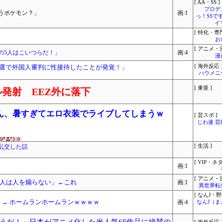
[ AA・SS ]
プロデ
うポケモン？」
画:1
っ！SSで
イ
[ 特化・専門
お
[ アニメ・漫
の5人はこいつらだ！」
画:4
漫
選で外国人審判に性接待したことが発覚！」
[ 海外反応 
ハウメニ
[ 東亜 ]
発射 EEZ外に落下
ん、暑すぎてエロ衣装でライブしてしまうｗ
[ 芸スポ ]
じわ速 
乱交した話
[ 生活 ]
[ VIP・ネタ
画:1
[ アニメ・漫
人は人を煽らない」←これ
画:1
異世界転
[ なんJ・野
 → ホームランホームランｗｗｗｗ
画:4
なんJ（