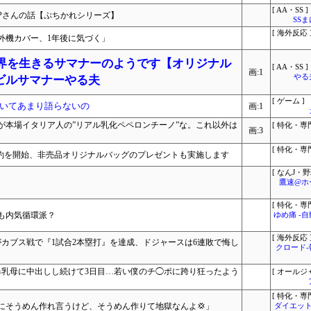
[ AA・SS ]
Pさんの話【ぷちかれシリーズ】
SS
[ 海外反応 
外機カバー、1年後に気づく」
世界を生きるサマナーのようです【オリジナル
[ AA・SS ]
画:1
やる
ビルサマナーやる夫
[ ゲーム ]
いてあまり語らないの
画:1
が本場イタリア人の”リアル乳化ペペロンチーノ”な。これ以外は
[ 特化・専門
画:3
[ 特化・専門
ー先行予約を開始、非売品オリジナルバッグのプレゼントも実施します
[ なんJ・野
鷹速@ホ
[ 特化・専門
も内気循環派？
ゆめ痛 -
[ 海外反応 
カブス戦で『1試合2本塁打』を達成、ドジャースは6連敗で悔し
クロード
爆乳母に中出しし続けて3日目…若い僕のチ◯ポに跨り狂ったよう
[ オールジ
[ 特化・専門
にそうめん作れ言うけど、そうめん作りて地獄なんよ💢」
ダイエット