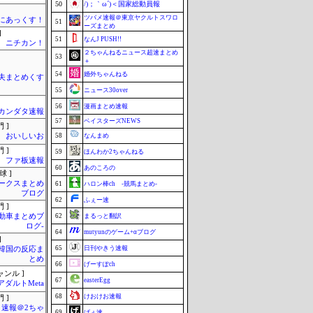
50
/)；｀ω´)＜国家総動員報
ツバメ速報＠東京ヤクルトスワロ
まにあっくす！
51
ーズまとめ
]
51
なんJ PUSH!!
ニチカン！
２ちゃんねるニュース超速まとめ
53
＋
54
婚外ちゃんねる
夫まとめくす
55
ニュース30over
56
漫画まとめ速報
カンダタ速報
57
ベイスターズNEWS
 ]
おいしいお
58
なんまめ
 ]
59
ほんわか2ちゃんねる
ファ板速報
60
あのころの
球 ]
ークスまとめ
61
ハロン棒ch -競馬まとめ-
ブログ
62
ふぇー速
 ]
自動車まとめブ
62
まるっと翻訳
ログ-
64
mutyunのゲーム+αブログ
]
65
日刊やきう速報
-韓国の反応ま
とめ
66
げーすぽch
ャンル ]
67
easterEgg
アダルトMeta
68
けおけお速報
 ]
速報＠2ちゃ
69
げぇ速