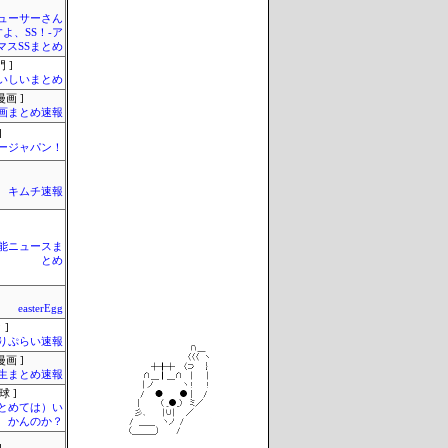
ューサーさん
すよ、SS！-ア
マスSSまとめ
 ]
いしいまとめ
画 ]
画まとめ速報
]
ージャパン！
キムチ速報
芸能ニュースま
とめ
easterEgg
 ]
りぷらい速報
画 ]
生まとめ速報
球 ]
まとめては）い
かんのか？