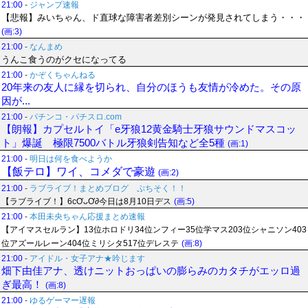
21:00
-
ジャンプ速報
【悲報】みいちゃん、ド直球な障害者差別シーンが発見されてしまう・・・
(画:3)
21:00
-
なんまめ
うんこ食うのがクセになってる
21:00
-
かぞくちゃんねる
20年来の友人に縁を切られ、自分のほうも友情が冷めた。その原
因が...
21:00
-
パチンコ・パチスロ.com
【朗報】カプセルトイ「e牙狼12黄金騎士牙狼サウンドマスコッ
ト」爆誕 極限7500バトル牙狼剣告知など全5種
(画:1)
21:00
-
明日は何を食べようか
【飯テロ】ワイ、コメダで豪遊
(画:2)
21:00
-
ラブライブ！まとめブログ ぷちそく！！
【ラブライブ！】6cƠᴗƠ∂今日は8月10日デス
(画:5)
21:00
-
本田未央ちゃん応援まとめ速報
【アイマスセルラン】13位ホロドリ34位ンフィー35位学マス203位シャニソン403
位アズールレーン404位ミリシタ517位デレステ
(画:8)
21:00
-
アイドル・女子アナ★吟じます
畑下由佳アナ、透けニットおっぱいの膨らみのカタチがエッロ過
ぎ最高！
(画:8)
21:00
-
ゆるゲーマー遅報