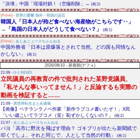
「決壊」中国「現場封鎖！（空撮削除」→
(画:2)
[Prime]
-
世界の憂鬱 海外・韓国の反応
韓国人「日本人が殆ど食べない海産物がこちらです‥」
→「島国の日本人がどうして食べない？」
(画:1)
[Prime]
-
あじあニュースちゃんねる
中国外務省「日本は原爆落とされて当然。どの国も同情なん
かしない」
(画:1)
2026/08/10 - 新着順(デフォ)
21:09
-
U-1 NEWS.
立民議員の再教育の件で批判された某野党議員、
「私そんな事いってません！」と反論するも実際の
動画を検証すると……
21:09
-
異世界転生まとめ速報
【画像】ベテランラノベ作家「新作ラブコメ書いたぞ！」X民
「いい歳こいてラブコメ（笑）恥ずかしくないの？」
(画:2)
21:07
-
あじあニュースちゃんねる
パヨ「高市に野次を飛ばす理由？ ゴキブリが出たら新聞紙で
叩くでしょ。それと同じで、人として当然の行動」
(画:1)