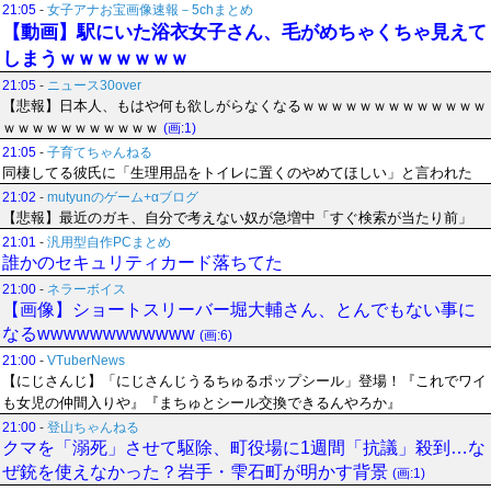
21:05
-
女子アナお宝画像速報－5chまとめ
【動画】駅にいた浴衣女子さん、毛がめちゃくちゃ見えて
しまうｗｗｗｗｗｗｗ
21:05
-
ニュース30over
【悲報】日本人、もはや何も欲しがらなくなるｗｗｗｗｗｗｗｗｗｗｗｗｗ
ｗｗｗｗｗｗｗｗｗｗｗ
(画:1)
21:05
-
子育てちゃんねる
同棲してる彼氏に「生理用品をトイレに置くのやめてほしい」と言われた
21:02
-
mutyunのゲーム+αブログ
【悲報】最近のガキ、自分で考えない奴が急増中「すぐ検索が当たり前」
21:01
-
汎用型自作PCまとめ
誰かのセキュリティカード落ちてた
21:00
-
ネラーボイス
【画像】ショートスリーバー堀大輔さん、とんでもない事に
なるwwwwwwwwwwww
(画:6)
21:00
-
VTuberNews
【にじさんじ】「にじさんじうるちゅるポップシール」登場！『これでワイ
も女児の仲間入りや』『まちゅとシール交換できるんやろか』
21:00
-
登山ちゃんねる
クマを「溺死」させて駆除、町役場に1週間「抗議」殺到…な
ぜ銃を使えなかった？岩手・雫石町が明かす背景
(画:1)