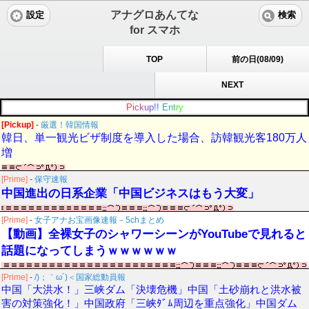
アナグロあんてな
設定
検索
for スマホ
TOP
前の日(08/09)
NEXT
P
i
c
k
u
p
!
!
E
n
t
r
y
[Pickup]
-
厳選！韓国情報
韓日、単一観光ビザ制度を導入した場合、訪韓観光客180万人
増
[Prime]
-
保守速報
中国進出の日系企業「中国ビジネスはもう大変」
[Prime]
-
女子アナお宝画像速報－5chまとめ
【動画】全裸女子のシャワーシーンがYouTubeで見れると
話題になってしまうｗｗｗｗｗｗ
[Prime]
-
/)；｀ω´)＜国家総動員報
中国「大洪水！」三峡ダム「決壊危機」中国「土砂崩れと洪水被
害の対策強化！」中国政府「三峡ﾀﾞﾑ周辺を重点強化」中国ダム