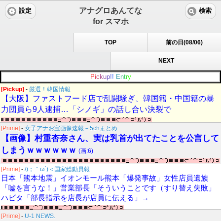
アナグロあんてな
設定
検索
for スマホ
TOP
前の日(08/06)
NEXT
P
i
c
k
u
p
!
!
E
n
t
r
y
[Pickup]
-
厳選！韓国情報
【大阪】ファストフード店で乱闘騒ぎ、韓国籍・中国籍の暴
力団員ら9人逮捕…「シノギ」の話し合い決裂で
[Prime]
-
女子アナお宝画像速報－5chまとめ
【画像】村重杏奈さん、実は乳首が出てたことを公言して
しまうｗｗｗｗｗｗ
(画:6)
[Prime]
-
/)；｀ω´)＜国家総動員報
日本「熊本地震」イオンモール熊本「爆発事故」女性店員遺族
「嘘を言うな！」営業部長「そういうことです（すり替え失敗」
ハビタ「部長指示を店長が店員に伝える」→
[Prime]
-
U-1 NEWS.