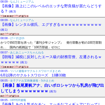
08:09
-
なんJミュージアム
【画像】路上にこのレベルのエッチな野良猫が居たらどうす
る？
(画:3)
08:09
-
なんJミュージアム
【画像】レンタル彼氏、エグすぎるｗｗｗｗｗｗｗｗｗｗｗ
(画:1)
08:08
-
げーすぽch
かつて650万部を誇った『週刊少年ジャンプ』 発行部数が初の100万部割
れ… 国内の紙雑誌で「100万部超」ゼロに
08:07
-
あじあニュースちゃんねる
【朗報】減税に反対したエース級の財務官僚、左遷されるｗ
ｗｗｗｗｗ
(画:1)
08:05
-
ツバメ速報＠ヤクルトスワローズまとめ
6月以降のヤクルトスワローズ 13勝33敗
08:05
-
女子アナお宝画像速報－5chまとめ
【画像】飯尾夏帆アナ、白いポロシャツから乳房が飛び出
してしまうｗｗｗｗｗｗｗ
(画:5)
08:05
-
VIPPER速報
【画像】あの人気ポケモン、エッチなフィギュアになってし