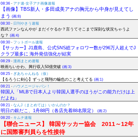
08:36
-
アナ速‐女子アナ画像速報
【画像】TBS新人・多田成美アナの胸元から中身が見えてし
まう
(画:8)
08:30
-
日刊やきう速報
西武ファンなんやが まだイケるか？言うてそこまで深刻な状況ちゃうよ
な？
(画:4)
08:30
-
フットボール速報
【サッカー】J1鹿島、公式SNS総フォロワー数が296万人超えでJ
クラブ最多に 海外発信強化が結実
08:29
-
漫画まとめ速報
映画ちいかわ、興行収入50億突破
(画:3)
08:25
-
ぎあちゃんねる（仮）
【るろうに剣心】ずっと飛翔の蝙也のこと考えてる
(画:1)
08:21
-
ハウメニージャパン！
韓国人「MLBで日本人より韓国人選手のほうがこの能力だけは上
だよね」
08:21
-
なんJ（まとめては）いかんのか？
明日の銀だこ、1舟88円（各店先着88名限定）
(画:2)
08:20
-
キムチ速報
【聯合ニュース】 韓国サッカー協会 2011～12年
に国際審判員らを性接待