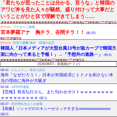
「君たちが思ったことは分かる、言うな」と韓国の
アワビ丼を見た人々が騒然、盛り付けって大事だと
いうことがひと目で理解できてしまう……
[Prime]
-
アナきゃぷ速報
宮本夢羅アナ 胸チラ、谷間チラ！！
(画:35)
[Prime]
-
世界の憂鬱 海外・韓国の反応
韓国人「日本メディアが大型台風13号が急カーブで韓国方
面に向かって来ると予報！」→「予想外の進路‥」
(画:4)
2026/08/07 - 新着順(デフォ)
08:42
-
どんぐりこ - 海外の反応
海外「なぜだろう！」日本が米国経済にトドメを刺さない本
当の理由に海外が大騒ぎ
08:38
-
VIPPER速報
【悲報】有吉弘行さん、また匂わせポストｗｗｗｗｗｗｗｗ
ｗｗｗｗｗｗｗｗｗ
(画:1)
08:37
-
異世界転生まとめ速報
【画像】ソシャゲのロキシーがエッチすぎるwwwwwwwwwww
(画:2)