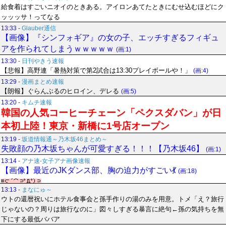
給食着はすごいニオイのときある。アイロンあてたときにむせ込むほどにク
ッッッサ！ってなる
13:33
-
Glauber通信
【画像】『シンフォギア』の女の子、エッチすぎるフィギュ
アを作られてしまうｗｗｗｗｗ
(画:1)
13:30
-
日刊やきう速報
【悲報】高野連「暑熱対策で第2試合は13:30プレイボールや！」
(画:4)
13:29
-
漫画まとめ速報
【朗報】ぐらんぶるのヒロイン、デレる
(画:5)
13:20
-
キムチ速報
韓国の人気コーヒーチェーン「ペクスダバン」が日
本初上陸！東京・新橋に1号店オープン
13:19
-
坂道情報通～乃木坂46まとめ～
失敗顔の乃木坂ちゃんが可愛すぎる！！！【乃木坂46】
(画:1)
13:14
-
アナ速‐女子アナ画像速報
【画像】最近のJKダンス部、胸の迫力がすごい💃
(画:18)
13:13
-
まなにゅ～
ウトの還暦祝いにホテル食事会と孫手作りの湯のみを用意。トメ「え？旅行
じゃないの？周りは旅行なのに」図々しすぎる暴言に絶句←孫の気持ちを無
下にする最低ババア