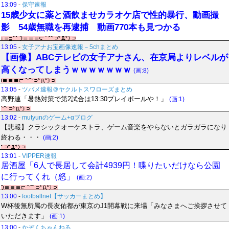
13:09
-
保守速報
15歳少女に薬と酒飲ませカラオケ店で性的暴行、動画撮
影 54歳無職を再逮捕 動画770本も見つかる
13:05
-
女子アナお宝画像速報－5chまとめ
【画像】ABCテレビの女子アナさん、在京局よりレベルが
高くなってしまうｗｗｗｗｗｗｗ
(画:8)
13:05
-
ツバメ速報＠ヤクルトスワローズまとめ
高野連「暑熱対策で第2試合は13:30プレイボールや！」
(画:1)
13:02
-
mutyunのゲーム+αブログ
【悲報】クラシックオーケストラ、ゲーム音楽をやらないとガラガラになり
終わる・・・
(画:2)
13:01
-
VIPPER速報
居酒屋「6人で長居して会計4939円！喋りたいだけなら公園
に行ってくれ（怒」
(画:2)
13:00
-
footballnet【サッカーまとめ】
W杯後無所属の長友佑都が東京のJ1開幕戦に来場「みなさまへご挨拶させて
いただきます」
(画:1)
13:00
-
かぞくちゃんねる