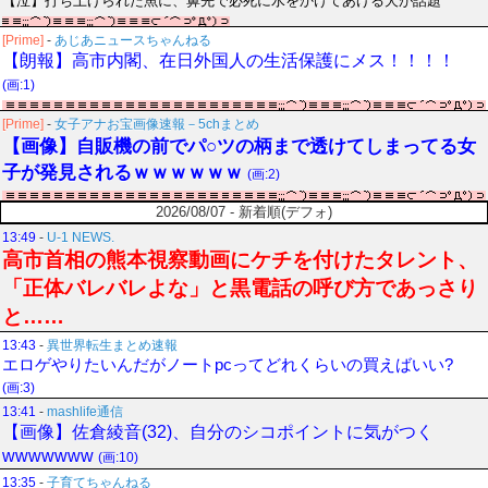
【泣】打ち上げられた魚に、鼻先で必死に水をかけてあげる犬が話題
[Prime]
-
あじあニュースちゃんねる
【朗報】高市内閣、在日外国人の生活保護にメス！！！！
(画:1)
[Prime]
-
女子アナお宝画像速報－5chまとめ
【画像】自販機の前でパ○ツの柄まで透けてしまってる女
子が発見されるｗｗｗｗｗｗ
(画:2)
2026/08/07 - 新着順(デフォ)
13:49
-
U-1 NEWS.
高市首相の熊本視察動画にケチを付けたタレント、
「正体バレバレよな」と黒電話の呼び方であっさり
と……
13:43
-
異世界転生まとめ速報
エロゲやりたいんだがノートpcってどれくらいの買えばいい?
(画:3)
13:41
-
mashlife通信
【画像】佐倉綾音(32)、自分のシコポイントに気がつく
wwwwwww
(画:10)
13:35
-
子育てちゃんねる