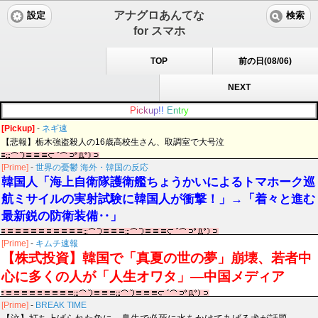
アナグロあんてな
設定
検索
for スマホ
TOP
前の日(08/06)
NEXT
P
i
c
k
u
p
!
!
E
n
t
r
y
[Pickup]
-
ネギ速
【悲報】栃木強盗殺人の16歳高校生さん、取調室で大号泣
[Prime]
-
世界の憂鬱 海外・韓国の反応
韓国人「海上自衛隊護衛艦ちょうかいによるトマホーク巡
航ミサイルの実射試験に韓国人が衝撃！」→「着々と進む
最新鋭の防衛装備‥」
[Prime]
-
キムチ速報
【株式投資】韓国で「真夏の世の夢」崩壊、若者中
心に多くの人が「人生オワタ」―中国メディア
[Prime]
-
BREAK TIME