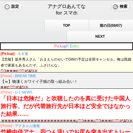
アナグロあんてな
設定
検索
for スマホ
TOP
前の日(08/07)
NEXT
P
i
c
k
u
p
!
!
E
n
t
r
y
[Pickup]
-
ネギ速
【悲報】坂井秀人さん「おまえらのせいでGWの予定は全部キャンセル。俺は既婚
者で家庭もあるんだぞ。ふざけんな」
[Prime]
-
BREAK TIME
【ｗ】物凄くカワイイ子猫の取っ組み合い！
[Prime]
-
U-1 NEWS.
「日本は危険だ」と吹聴したのを真に受けた中国人
旅行客、だが代替旅行先が日本ほど安全ではなかっ
た結果……
[Prime]
-
アナきゃぷ速報
竹﨑由佳アナ 四つん這いでお尻を突き出すトレー