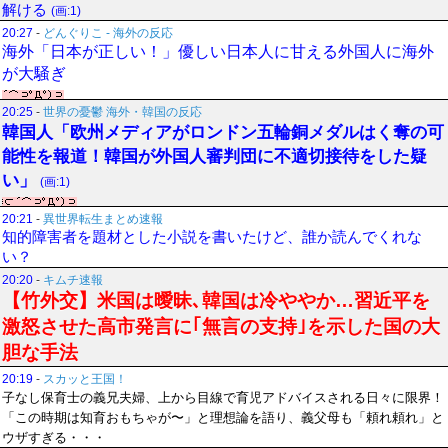
解ける
(画:1)
20:27
-
どんぐりこ - 海外の反応
海外「日本が正しい！」優しい日本人に甘える外国人に海外
が大騒ぎ
20:25
-
世界の憂鬱 海外・韓国の反応
韓国人「欧州メディアがロンドン五輪銅メダルはく奪の可
能性を報道！韓国が外国人審判団に不適切接待をした疑
い」
(画:1)
20:21
-
異世界転生まとめ速報
知的障害者を題材とした小説を書いたけど、誰か読んでくれな
い？
20:20
-
キムチ速報
【竹外交】米国は曖昧､韓国は冷ややか…習近平を
激怒させた高市発言に｢無言の支持｣を示した国の大
胆な手法
20:19
-
スカッと王国！
子なし保育士の義兄夫婦、上から目線で育児アドバイスされる日々に限界！
「この時期は知育おもちゃが〜」と理想論を語り、義父母も「頼れ頼れ」と
ウザすぎる・・・