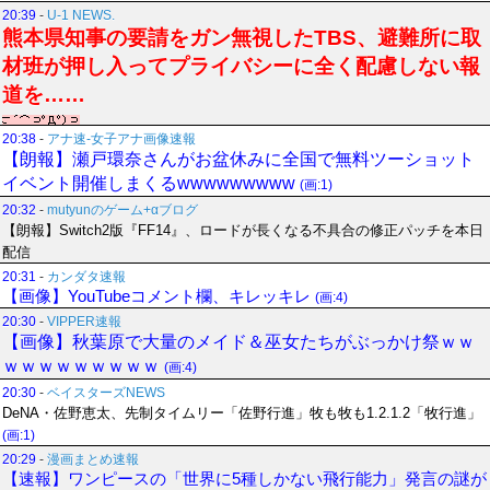
20:39
-
U-1 NEWS.
熊本県知事の要請をガン無視したTBS、避難所に取
材班が押し入ってプライバシーに全く配慮しない報
道を……
20:38
-
アナ速‐女子アナ画像速報
【朗報】瀬戸環奈さんがお盆休みに全国で無料ツーショット
イベント開催しまくるwwwwwwwww
(画:1)
20:32
-
mutyunのゲーム+αブログ
【朗報】Switch2版『FF14』、ロードが長くなる不具合の修正パッチを本日
配信
20:31
-
カンダタ速報
【画像】YouTubeコメント欄、キレッキレ
(画:4)
20:30
-
VIPPER速報
【画像】秋葉原で大量のメイド＆巫女たちがぶっかけ祭ｗｗ
ｗｗｗｗｗｗｗｗｗ
(画:4)
20:30
-
ベイスターズNEWS
DeNA・佐野恵太、先制タイムリー「佐野行進」牧も牧も1.2.1.2「牧行進」
(画:1)
20:29
-
漫画まとめ速報
【速報】ワンピースの「世界に5種しかない飛行能力」発言の謎が