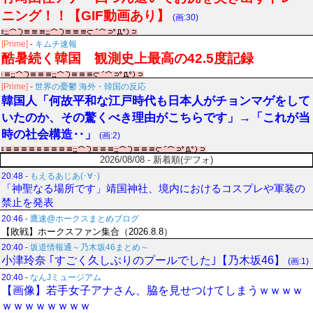
ニング！！【GIF動画あり】
(画:30)
[Prime]
-
キムチ速報
酷暑続く韓国 観測史上最高の42.5度記録
[Prime]
-
世界の憂鬱 海外・韓国の反応
韓国人「何故平和な江戸時代も日本人がチョンマゲをして
いたのか、その驚くべき理由がこちらです」→「これが当
時の社会構造‥」
(画:2)
2026/08/08 - 新着順(デフォ)
20:48
-
もえるあじあ(･∀･)
「神聖なる場所です」靖国神社、境内におけるコスプレや軍装の
禁止を発表
20:46
-
鷹速@ホークスまとめブログ
【敗戦】ホークスファン集合（2026.8.8）
20:40
-
坂道情報通～乃木坂46まとめ～
小津玲奈 ｢すごく久しぶりのプールでした｣【乃木坂46】
(画:1)
20:40
-
なんJミュージアム
【画像】若手女子アナさん、脇を見せつけてしまうｗｗｗｗ
ｗｗｗｗｗｗｗｗ