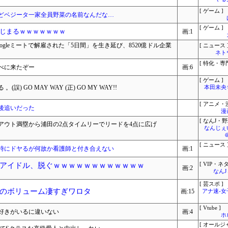
[ ゲーム ]
どベジータ一家全員野菜の名前なんだな…
[ ゲーム ]
じまるｗｗｗｗｗｗｗ
画:1
gleミートで解雇された「5日間」を生き延び、8520億ドル企業
[ ニュース 
ネト
[ 特化・専門
べに来たぞー
画:6
[ ゲーム ]
 GO MAY WAY (正) GO MY WAY!!
本田未央
[ アニメ・漫
後追いだった
漫
[ なんJ・野
2アウト満塁から浦田の2点タイムリーでリードを4点に広げ
なんじぇ
[ ニュース 
時にドヤるが何故か看護師と付き合えない
画:1
アイドル、脱ぐｗｗｗｗｗｗｗｗｗｗｗｗ
[ VIP・ネタ
画:2
なん
[ 芸スポ ]
のボリューム凄すぎワロタ
画:15
アナ速‐
[ Vtube ]
好きがいるに違いない
画:4
ホ
[ オールジ