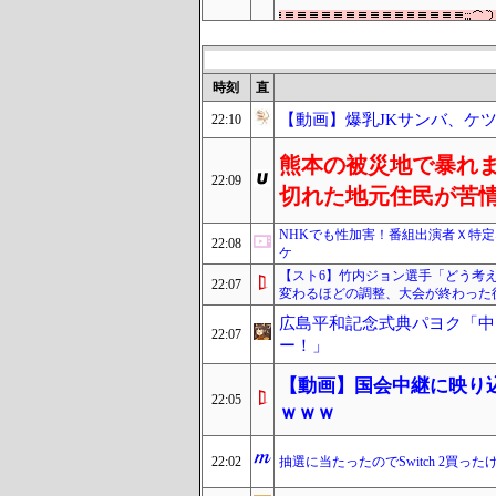
時刻
直
【動画】爆乳JKサンバ、ケ
22:10
熊本の被災地で暴れ
22:09
切れた地元住民が苦
NHKでも性加害！番組出演者Ｘ特
22:08
ケ
【スト6】竹内ジョン選手「どう考
22:07
変わるほどの調整、大会が終わった
広島平和記念式典パヨク「中
22:07
ー！」
【動画】国会中継に映り
22:05
ｗｗｗ
22:02
抽選に当たったのでSwitch 2買