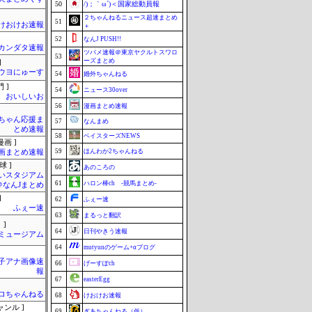
50
/)；｀ω´)＜国家総動員報
２ちゃんねるニュース超速まとめ
51
けおけお速報
＋
52
なんJ PUSH!!
カンダタ速報
ツバメ速報＠東京ヤクルトスワロ
53
ーズまとめ
]
ウヨにゅーす
54
婚外ちゃんねる
 ]
54
ニュース30over
おいしいお
56
漫画まとめ速報
ちゃん応援ま
57
なんまめ
とめ速報
58
ベイスターズNEWS
画 ]
59
ほんわか2ちゃんねる
画まとめ速報
球 ]
60
あのころの
いスタジアム
61
ハロン棒ch -競馬まとめ-
＠なんJまとめ
]
62
ふぇー速
ふぇー速
63
まるっと翻訳
 ]
64
日刊やきう速報
Jミュージアム
64
mutyunのゲーム+αブログ
女子アナ画像速
66
げーすぽch
報
67
easterEgg
ロちゃんねる
68
けおけお速報
ャンル ]
69
ぎあちゃんねる（仮）