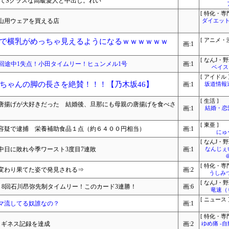
全てSクラスな高級愛人と中出し。れい
[ 特化・専門
山用ウェアを買える店
ダイエット
で横乳がめっちゃ見えるようになるｗｗｗｗｗｗ
[ アニメ・漫
画:1
[ なんJ・野
藤浪6回途中1失点！小田タイムリー！ヒュンメル1号
画:1
ベイス
[ アイドル 
ちゃんの脚の長さを絶賛！！！【乃木坂46】
画:1
坂道情報
[ 生活 ]
唐揚げが大好きだった 結婚後、旦那にも母親の唐揚げを食べさ
画:1
結婚・恋
[ 東亜 ]
容疑で逮捕 栄養補助食品１点（約６４００円相当）
画:1
にゅ
[ なんJ・野
中日に敗れ今季ワースト3度目7連敗
画:1
なんじぇ
[ 特化・専門
、変わり果てた姿で発見される⇒
画:2
うしみつ
[ なんJ・野
クルト 8回石川昂弥先制タイムリー！このカード3連勝！
画:6
竜速（
[ ニュース 
マ流してる奴誰なの？
画:1
[ 特化・専門
走行しギネス記録を達成
画:2
ゆめ痛 -