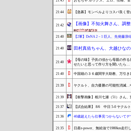
21:45
おもちゃ ルックス、エロ、性格、
21:44
【急募】モンベルよりコスパ良く登
【画像】不知火舞さん、調整
21:42
21:40
【2軍】DeNA 2－1 巨人、先発
田村真佑ちゃん、大越ひなの
21:40
【母の味】子供の頃から母親の作る
21:40
せたいと思って作り方を聞いたら…
21:40
中国籍の３６歳関学大助教、万引き
21:39
ヤクルト、自力優勝の可能性消滅…
21:39
【衝撃画像】相川七瀬（51）さん
21:37
【試合結果】 8/6 中日 5-0 ヤ
21:36
40歳超えたら仕事見つからないてデ
21:35
日産e-power、無給油で1980km