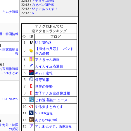
22:13 :
アナきゃぷ速報
22:13 :
みそパンNEWS
22:13 :
SSまにあっくす！
キムチ速報
22:13 :
N
アナグロあんてな
逆アクセスランキング
選！韓国情報
位
印
ブログ
1
U-1 NEWS.
]
【海外の反応】 パンド
´)＜国家総動員
2
ラの憂鬱
報
3
アナきゃぷ速報
 ]
4
カイカイ反応通信
お宝画像速報
5
キムチ速報
－5chまとめ
6
保守速報
7
世界の憂鬱
8
女子アナお宝画像速報
U-1 NEWS.
9
じわ速 芸能ニュース
10
やる夫まとめくす
11
VIPPER速報
12
あじあのネタ帳
]
鬱 海外・韓国
13
アナ速‐女子アナ画像速報
の反応