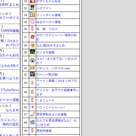
 ]
32
かぞくちゃんねる
自作PCまとめ
32
ぷそファン
ャンル ]
34
フットボール速報
ネラーボイス
35
ゆるゲーマー遅報
 ]
36
笑 韓 ブログ
VIPPER速報
ガラパゴスジャパン-海外の反
 ]
37
応
報｜2chまと
めブログ
38
なんJ政治ネタまとめ
 ]
39
カンダタ速報
山ちゃんねる
なんJ（まとめては）いかんの
40
か？
ほんわかMkⅡ
41
パチンコ・パチスロ.com
 ]
42
ゲーハー黙示録
を食べようか
ラーメン速報｜2chまとめブロ
43
グ
VTuberNews
アイドル・女子アナ画像★吟じ
44
ます
ゲーマー遅報
45
くまニュース
ャンル ]
45
ハウメニージャパン!
なんまめ
47
異世界転生まとめ速報
]
スジャパン -
なんでも受信遅報@なんJ・お
48
海外の反応
んJまとめ
49
歴史的速報
夫まとめくす