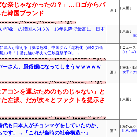
ばな奈じゃなかったの？」…ロゴからパ
[ 東亜 ]
画:1
した韓国ブランド
印象」の韓国人54.3％ 13年以降で最高に 日本
[ 東亜 ]
厳
に流入が増える（決壊危機」中国ダム「老朽化（耐久力低
[ ニュース 
/)；｀ω
風13号「非常に強い勢力で三峡直撃予測」→
バーさん、風俗嬢になってしまうｗｗｗｗｗ
[ 画像・動画
画:2
女子アナ
エアコンを運ぶためのものじゃない」と
けた左派、だが次々とファクトを提示さ
[ 東亜 ]
時代も日本人がチョンマゲをしていたのか、
[ 海外反応 
画:2
世界の憂
らです」→「これが当時の社会構造‥」