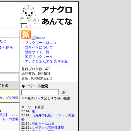
スポ
・
ブックマークはココ
像・動画
・
当サイトについて
・
登録サイト一覧
・
固定リンクツール
・
アナグロあんてな スマホ版
登録ブログ数 : 472
総記事数 : 8804601
更新 : 08/06(木)22:11
イト名
キーワード検索
カンダタ速報
※半角スペース区切りでAND検索
キーワード履歴
]
22:14 :
処
反応】 パン
22:14 :
【海外の反応】 パンドラの憂
ドラの憂鬱
鬱
22:13 :
登山ちゃんねる
22:13 :
女子アナお宝画像速報