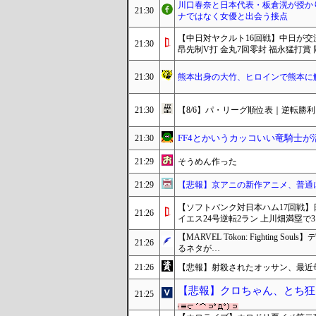
川口春奈と日本代表・板倉滉が授か
21:30
ナではなく女優と出会う接点
【中日対ヤクルト16回戦】中日が交流
21:30
昂先制V打 金丸7回零封 福永猛打賞
21:30
熊本出身の大竹、ヒロインで熊本に
21:30
【8/6】パ・リーグ順位表｜逆転勝
FF4とかいうカッコいい竜騎士
21:30
21:29
そうめん作った
21:29
【悲報】京アニの新作アニメ、普通
【ソフトバンク対日本ハム17回戦】
21:26
イエス24号逆転2ラン 上川畑満塁で
【MARVEL Tōkon: Fighti
21:26
るネタが…
21:26
【悲報】射殺されたオッサン、最近
【悲報】クロちゃん、とち狂
21:25