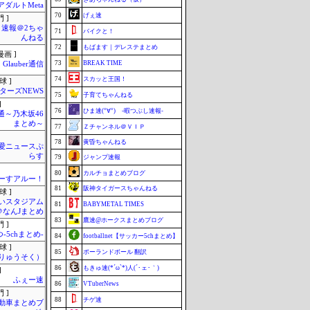
アダルトMeta
70
げぇ速
 ]
速報＠2ちゃ
71
バイクと！
んねる
72
もばます｜デレステまとめ
画 ]
73
BREAK TIME
Glauber通信
74
スカッと王国！
球 ]
ターズNEWS
75
子育てちゃんねる
]
76
ひま速(°∀°) -暇つぶし速報-
通～乃木坂46
まとめ～
77
Ｚチャンネル＠ＶＩＰ
78
黄昏ちゃんねる
愛ニュースぷ
らす
79
ジャンプ速報
80
カルチョまとめブログ
ーすアルー！
81
阪神タイガースちゃんねる
球 ]
いスタジアム
81
BABYMETAL TIMES
＠なんJまとめ
83
鷹速@ホークスまとめブログ
 ]
-5chまとめ-
84
footballnet【サッカー5chまとめ】
球 ]
85
ポーランドボール 翻訳
りゅうそく）
86
もきゅ速(*´ω`*)人(´･ェ･｀)
]
ふぇー速
86
VTuberNews
 ]
88
チゲ速
自動車まとめブ