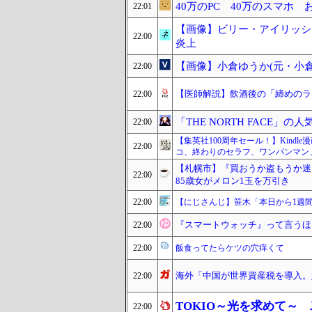
40万のPC 40万のスマホ
22:01
【画像】ビリー・アイリッシ
22:00
炎上
【画像】小倉ゆうか(元・小
22:00
【医師解説】飲酒後の「締めのラ
22:00
「THE NORTH FACE」の
22:00
【集英社100周年セール！】Kind
22:00
コ、終わりのセラフ、ワンパンマン
【札幌市】『買おうか盗もうか迷
22:00
85歳女がメロン1玉を万引き
22:00
【にじさんじ】笹木「本日から1週
『スマートウォッチ』って言うほ
22:00
22:00
飯食ってたらケツの穴痒くて
海外「中国が世界資産税を導入。
22:00
TOKIO～光を求めて～
22:00