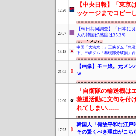
【中央日報】「東京
12:20
ッケージまでコピー
【韓日共同調査】「日本に良い
23:57
人の韓国好感度は35.3％
中国「大洪水！」三峡ダム「急激
13:18
下」三峡ダム「基礎部分破損」台
【画像】モー娘。元メン
21:05
ｗ
「自衛隊の輸送機は
救援活動に文句を付
12:09
れてしまい……
韓国人「何故平和な江戸
17:25
その驚くべき理由がこち