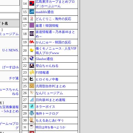
広島東洋カープまとめブロ
14
グ | かーぷぶーん
15
mashlife通信
16
どんぐりこ - 海外の反応
イト名
17
厳選！韓国情報
 ]
坂道情報通～乃木坂46まと
18
Jミュージアム
め～
19
かんにゅー - 韓国の反応
働くモノニュース : 人生VIP
U-1 NEWS.
20
職人ブログwww
21
Glauber通信
22
登山ちゃんねる
げーすぽch
23
F1情報通
チゲ速
24
ヒロイモノ中毒
25
汎用型自作PCまとめ
ュースちゃん
26
なんJミュージアム
ねる
27
日向坂46まとめ速報
 ]
28
ネラーボイス
お宝画像速報
－5chまとめ
29
海外トークログ
30
もえるあじあ(･∀･)
のゲーム+αブロ
31
明日は何を食べようか
グ