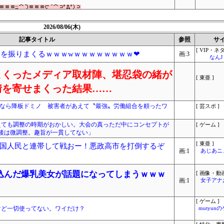
2026/08/06(木)
記事タイトル
参照
サ
[ VIP・ネタ
ツを振りまくるｗｗｗwｗｗｗｗｗｗｗｗ❤
画:3
なん
まくったメディア取材陣、堪忍袋の緒が
[ 東亜 ]
情を寄せまくった結果……
定なら降板ドミノ 被害者があえて〝最強〟労働組合を頼ったワ
[ 芸スポ ]
えても調整の時期がおかしい。大会の真っただ中にコンセプトが
[ ゲーム ]
後は微調整。趣旨が一貫してない」
[ 東亜 ]
国人民と連帯して戦おー！悪政高市を打倒するぞ
画:1
あじあニ
込んだ爆乳美女が話題になってしまうｗｗｗ
[ 画像・動画
画:1
女子アナ
[ ゲーム ]
ったけど一切使ってない。ワイだけ？
mutyun