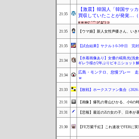
【激震】韓国人「韓国サッカ
21:35
買収していたことが発覚…（ﾌ
21:35
【ウマ娘】新人女性声優さん、いき
21:35
【試合結果】ヤクルト0-5中日 完
【水着画像あり】女優の椛島光(浅倉
21:34
ギレラ様が2年ぶりビキニショット
広島・モンテロ、怠慢プレー 走
21:34
ｗ
21:33
【敗戦】ホークスファン集合（2026.8
21:31
【画像】爆乳の青山ひかる、小6の時
21:31
【悲報】最近のZの女の子、日本が
21:30
【FE万紫千紅】これ速攻でFEHに