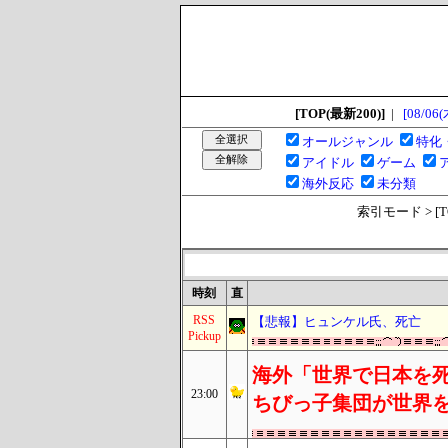
[TOP(最新200)]
|
[08/06(
オールジャンル
特化
アイドル
ゲーム
海外反応
未分類
索引モード > [TOP
時刻
直
RSS
【悲報】ヒュンケル氏、死亡
Pickup
海外「世界で日本を死
23:00
ちびっ子集団が世界