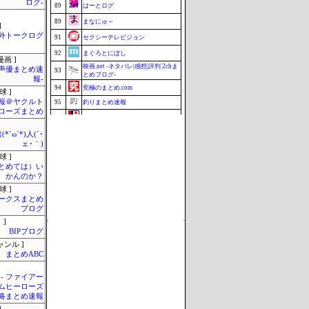
ログ-
89
はーとログ
89
まなにゅ～
]
外トークログ
91
セクシーテレビジョン
92
まぐろとにぼし
画 ]
映画.net -ネタバレ|感想|評判 2chま
-声優まとめ速
93
とめブログ-
報-
94
究極のまとめ.com
球 ]
報＠ヤクルト
95
釣りまとめ速報
ローズまとめ
96
Samurai GOAL
ミーハー総研（ミーハー総合研究
*´ω`*)人(´･
97
所）
ェ･｀)
98
マラソン速報
球 ]
まとめては）い
98
ZAPZAP!
かんのか？
100
じゃぽにか反応帳
球 ]
Update 08/06 21:38
ークスまとめ
ブログ
 ]
BIPブログ
ャンル ]
まとめABC
 - ファイアー
ムヒーローズ
略まとめ速報