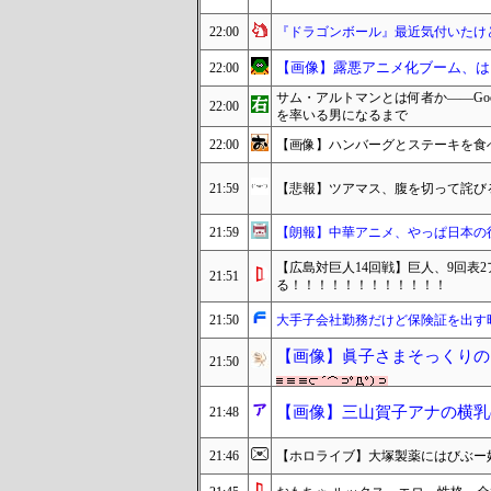
22:00
『ドラゴンボール』最近気付いたけ
【画像】露悪アニメ化ブーム、は
22:00
サム・アルトマンとは何者か——Goo
22:00
を率いる男になるまで
22:00
【画像】ハンバーグとステーキを食
21:59
【悲報】ツアマス、腹を切って詫びる 。(誤)
21:59
【朗報】中華アニメ、やっぱ日本の
【広島対巨人14回戦】巨人、9回表
21:51
る！！！！！！！！！！！！
21:50
大手子会社勤務だけど保険証を出す
【画像】眞子さまそっくりの
21:50
【画像】三山賀子アナの横乳
21:48
21:46
【ホロライブ】大塚製薬にはびぶー