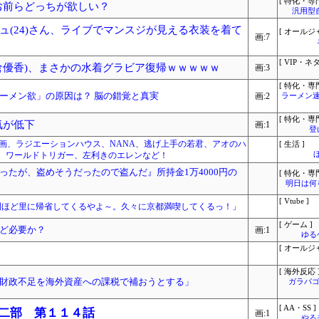
[ 特化・専門
 お前らどっちが欲しい？
汎用型
ュ(24)さん、ライブでマンスジが見える衣装を着て
[ オールジ
画:7
[ VIP・ネタ
倉優香)、まさかの水着グラビア復帰ｗｗｗｗｗ
画:3
[ 特化・専門
ーメン欲」の原因は？ 脳の錯覚と真実
画:2
ラーメン速
[ 特化・専門
人気が低下
画:1
登
le漫画、ラジエーションハウス、NANA、逃げ上手の若君、アオのハ
[ 生活 ]
、ワールドトリガー、左利きのエレンなど！
ったが、盗めそうだったので盗んだ』所持金1万4000円の
[ 特化・専門
明日は何
[ Vtube ]
間ほど里に帰省してくるやよ～。久々に京都満喫してくるっ！」
[ ゲーム ]
ど必要か？
画:1
ゆる
[ オールジ
[ 海外反応 
財政不足を海外資産への課税で補おうとする」
ガラパゴ
[ AA・SS ]
 二部 第１１４話
画:1
やる