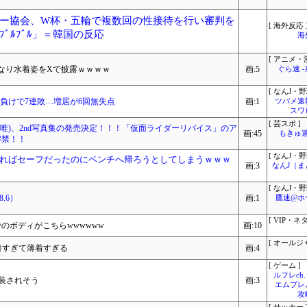
ー協会、W杯・五輪で複数回の性接待を行い審判を
[ 海外反応 
ﾞﾙﾌﾞﾙ」＝韓国の反応
海
[ アニメ・漫
なり水着姿をXで披露ｗｗｗｗ
画:5
ぐら速 
[ なんJ・野
封負けで7連敗…増居が6回無失点
画:1
ツバメ速
スワ
[ 芸スポ ]
唯)、2nd写真集の発売決定！！！「仮面ライダーリバイス」のア
画:45
もきゅ速(
解禁！！
[ なんJ・野
ればセーフだったのにベンチへ帰ろうとしてしまうｗｗｗ
画:3
なんJ（
[ なんJ・野
.6）
画:1
鷹速@ホ
[ VIP・ネタ
のボディがこちらwwwwww
画:10
[ オールジ
暑すぎて薄着すぎる
画:4
[ ゲーム ]
ルフレch.
実装されそう
画:3
エムブレ
攻