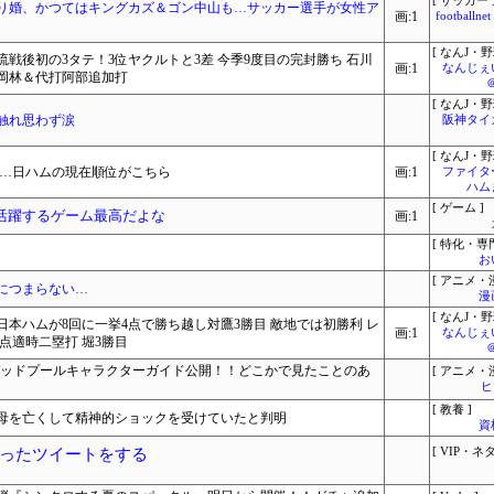
[ サッカー 
り婚、かつてはキングカズ＆ゴン中山も…サッカー選手が女性ア
画:1
footbal
[ なんJ・野
戦後初の3タテ！3位ヤクルトと3差 今季9度目の完封勝ち 石川
画:1
なんじぇ
 岡林＆代打阿部追加打
[ なんJ・野
触れ思わず涙
阪神タイ
[ なんJ・野
利…日ハムの現在順位がこちら
画:1
ファイタ
ハム
[ ゲーム ]
が活躍するゲーム最高だよな
画:1
[ 特化・専門
お
[ アニメ・漫
につまらない…
漫
[ なんJ・野
日本ハムが8回に一挙4点で勝ち越し対鷹3勝目 敵地では初勝利 レ
画:1
なんじぇ
3点適時二塁打 堀3勝目
ng Souls】デッドプールキャラクターガイド公開！！どこかで見たことのあ
[ アニメ・漫
ヒ
[ 教養 ]
母を亡くして精神的ショックを受けていたと判明
資
ったツイートをする
[ VIP・ネタ