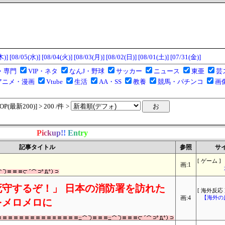
木)]
[08/05(水)]
[08/04(火)]
[08/03(月)]
[08/02(日)]
[08/01(土)]
[07/31(金)]
・専門
VIP・ネタ
なんJ・野球
サッカー
ニュース
東亜
芸
アニメ・漫画
Vtube
生活
AA・SS
教養
競馬・パチンコ
画
(最新200)] > 200 /件 >
P
i
c
k
u
p
!
!
E
n
t
r
y
記事タイトル
参照
サ
[ ゲーム ]
画:1
守するぞ！」 日本の消防署を訪れた
[ 海外反応 
画:4
【海外の
をメロメロに