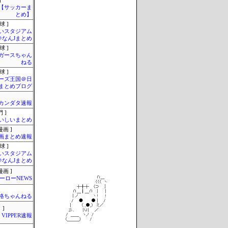
]
lnet【サッカーま
とめ】
球 ]
いスタジアム
＠なんJまとめ
球 ]
ガースちゃん
ねる
球 ]
ーズ王国＠日
まとめブログ
カンダタ速報
 ]
いしいまとめ
画 ]
画まとめ速報
球 ]
いスタジアム
＠なんJまとめ
画 ]
ーローNEWS
格ちゃんねる
 ]
VIPPER速報