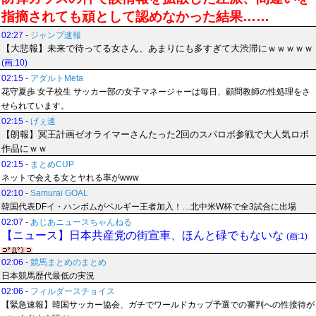
指摘されても頑として認めなかった結果……
02:27
-
ジャンプ速報
【大悲報】未来で待ってる女さん、あまりにも多すぎて大渋滞にｗｗｗｗｗ
(画:10)
02:15
-
アダルトMeta
花守夏歩 女子校生 サッカー部の女子マネージャーは毎日、顧問教師の性処理をさ
せられています。
02:15
-
げぇ速
【朗報】冥王計画ゼオライマーさんたった2回のスパロボ参戦で大人気ロボ
作品にｗｗ
02:15
-
まとめCUP
ネットで会える女とヤれる率がwww
02:10
-
Samurai GOAL
韓国代表DFイ・ハンボムがベルギー王者加入！…北中米W杯で全3試合に出場
02:07
-
あじあニュースちゃんねる
【ニュース】日本共産党の街宣車、ほんと碌でもないな
(画:1)
02:06
-
競馬まとめのまとめ
日本競馬歴代最低の実況
02:06
-
フィルダースチョイス
【緊急速報】韓国サッカー協会、ガチでワールドカップ予選での審判への性接待が