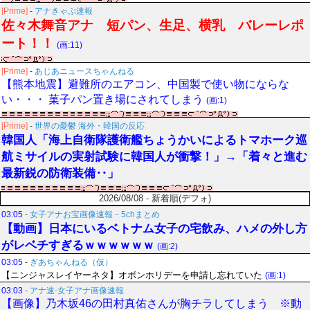
[Prime]
-
アナきゃぷ速報
佐々木舞音アナ 短パン、生足、横乳 バレーレポ
ート！！
(画:11)
[Prime]
-
あじあニュースちゃんねる
【熊本地震】避難所のエアコン、中国製で使い物にならな
い・・・ 菓子パン置き場にされてしまう
(画:1)
[Prime]
-
世界の憂鬱 海外・韓国の反応
韓国人「海上自衛隊護衛艦ちょうかいによるトマホーク巡
航ミサイルの実射試験に韓国人が衝撃！」→「着々と進む
最新鋭の防衛装備‥」
2026/08/08 - 新着順(デフォ)
03:05
-
女子アナお宝画像速報－5chまとめ
【動画】日本にいるベトナム女子の宅飲み、ハメの外し方
がレベチすぎるｗｗｗｗｗｗ
(画:2)
03:05
-
ぎあちゃんねる（仮）
【ニンジャスレイヤーネタ】オボンホリデーを申請し忘れていた
(画:1)
03:03
-
アナ速‐女子アナ画像速報
【画像】乃木坂46の田村真佑さんが胸チラしてしまう ※動