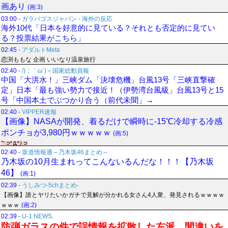
画あり
(画:3)
03:00
-
ガラパゴスジャパン - 海外の反応
海外10代「日本を好意的に見ている？それとも否定的に見てい
る？投票結果がこちら」
02:45
-
アダルトMeta
恋渕ももな 企画 いいなり温泉旅行
02:40
-
/)；｀ω´)＜国家総動員報
中国「大洪水！」三峡ダム「決壊危機」台風13号「三峡直撃確
定」日本「最も強い勢力で接近！（伊勢湾台風級」台風13号と15
号「中国本土でぶつかり合う（前代未聞」→
02:40
-
VIPPER速報
【画像】NASAが開発、着るだけで瞬時に-15℃冷却する冷感
ポンチョが3,980円ｗｗｗｗｗ
(画:5)
02:40
-
坂道情報通～乃木坂46まとめ～
乃木坂の10月生まれってこんないるんだな！！！【乃木坂
46】
(画:1)
02:39
-
うしみつ-5chまとめ-
【画像】誰とヤリたいかガチで見解が分かれる女さん4人衆、発見されるｗｗｗｗ
ｗｗｗ
(画:2)
02:39
-
U-1 NEWS.
防弾ガラスの件で誤情報を拡散した左派、間違いを