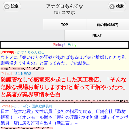
アナグロあんてな
設定
検索
for スマホ
TOP
前の日(08/07)
NEXT
P
i
c
k
u
p
!
!
E
n
t
r
y
[Pickup]
-
かぞくちゃんねる
ウトメに「嫁いびりの証拠があればあるほど夫と離婚したとき慰
謝料増えますもの」と言ってみた。その結果...
[Prime]
-
U-1 NEWS.
防護管なしで感電死を起こした某工務店、「そんな
危険な現場お断りしますわ!と断って正解やったわ」
と業者が業界事情を告白
[Prime]
-
/)；｀ω´)＜国家総動員報
日本「熊本地震」女性店員「会社の指示で戻る」店舗会社「取材
拒否！」イオンモール熊本「屋外の貯蔵ﾀﾝｸは無傷（謎」イオン従
業員「店に戻る許可を出す（新証言」→