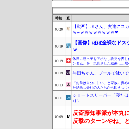
時刻
直
【動画】JKさん、友達にス
00:20
ｗwｗｗｗｗｗｗｗｗ❤
【画像】ほぼ全裸なドス
00:19
ｗ
休日に甥っ子をアポなし託児を押し
00:19
ンダム』を一気見させた結果……甥
与田ちゃん、プールで泳いで
00:19
「お前は自分に甘い」と家族に責め
00:13
た結果→会社の人たちから叩きつけ
ショートスリーパー「寝たほ
00:11
り）
反斎藤知事派が本丸
00:09
反撃のターンやね」