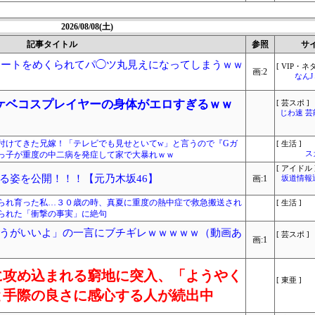
2026/08/08(土)
記事タイトル
参照
サ
カートをめくられてパ◯ツ丸見えになってしまうｗｗ
[ VIP・ネタ
画:2
なん
ケベコスプレイヤーの身体がエロすぎるｗｗ
[ 芸スポ ]
じわ速 
付けてきた兄嫁！「テレビでも見せといてw」と言うので『Gガ
[ 生活 ]
っ子が重度の中二病を発症して家で大暴れｗｗ
ス
[ アイドル 
る姿を公開！！！【元乃木坂46】
画:1
坂道情報
られ育った私…３０歳の時、真夏に重度の熱中症で救急搬送され
[ 生活 ]
られた「衝撃の事実」に絶句
うがいいよ」の一言にブチギレｗｗｗｗｗ（動画あ
[ 芸スポ ]
画:1
に攻め込まれる窮地に突入、「ようやく
[ 東亜 ]
と手際の良さに感心する人が続出中