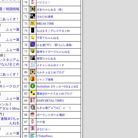
70
バイクと！
選！韓国情報
71
ぎあちゃんねる（仮）
71
けおけお速報
まにあっくす！
73
BREAK TIME
]
ふぇー速
74
もばます｜デレステまとめ
]
75
子育てちゃんねる
ふぇー速
76
ひま速(°∀°) -暇つぶし速報-
]
ふぇー速
77
阪神タイガースちゃんねる
球 ]
77
黄昏ちゃんねる
いスタジアム
＠なんJまとめ
79
Ｚチャンネル＠ＶＩＰ
80
カルチョまとめブログ
まにあっくす！
81
ジャンプ速報
]
外トークログ
82
footballnet【サッカー5chまとめ】
83
鷹速@ホークスまとめブログ
]
ふぇー速
84
BABYMETAL TIMES
ャンル ]
85
もきゅ速(*´ω`*)人(´･ェ･｀)
アダルトMeta
 ]
86
ポーランドボール 翻訳
速報＠2ちゃ
87
チゲ速
んねる
]
88
まなにゅ～
ふぇー速
89
VTuberNews