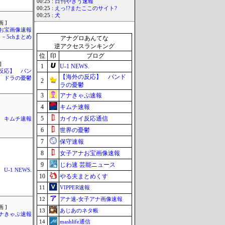
00:25 :
日刊やきう速報
00:25 :
えっ!?またここのサイト?
00:25 :
犬
 ]
お宝画像速報
－5chまとめ
アナグロあんてな
逆アクセスランキング
位
印
ブログ
]
1
U-1 NEWS.
反応】 パン
【海外の反応】 パンド
ドラの憂鬱
2
ラの憂鬱
3
アナきゃぷ速報
4
キムチ速報
5
カイカイ反応通信
キムチ速報
6
世界の憂鬱
7
保守速報
8
女子アナお宝画像速報
9
じわ速 芸能ニュース
U-1 NEWS.
10
やる夫まとめくす
11
VIPPER速報
12
アナ速‐女子アナ画像速報
 ]
13
あじあのネタ帳
ナきゃぷ速報
14
mashlife通信