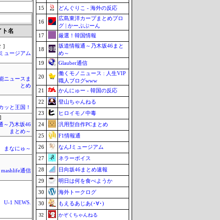
15
どんぐりこ - 海外の反応
広島東洋カープまとめブロ
16
グ | かーぷぶーん
イト名
17
厳選！韓国情報
坂道情報通～乃木坂46まと
 ]
18
め～
Jミュージアム
19
Glauber通信
働くモノニュース : 人生VIP
20
芸能ニュースま
職人ブログwww
とめ
21
かんにゅー - 韓国の反応
22
登山ちゃんねる
カッと王国！
23
ヒロイモノ中毒
]
24
汎用型自作PCまとめ
通～乃木坂46
まとめ～
25
F1情報通
26
なんJミュージアム
まなにゅ～
27
ネラーボイス
28
日向坂46まとめ速報
mashlife通信
29
明日は何を食べようか
30
海外トークログ
U-1 NEWS.
30
もえるあじあ(･∀･)
32
かぞくちゃんねる