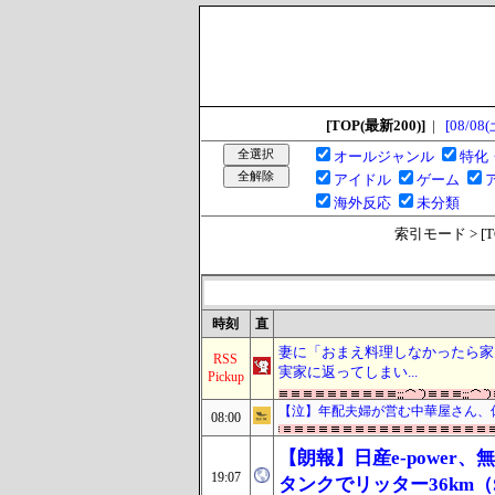
[TOP(最新200)]
|
[08/08(
オールジャンル
特化
アイドル
ゲーム
海外反応
未分類
索引モード > [TOP
時刻
直
妻に「おまえ料理しなかったら家
RSS
実家に返ってしまい...
Pickup
【泣】年配夫婦が営む中華屋さん、
08:00
【朗報】日産e-power、
19:07
タンクでリッター36km（