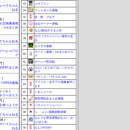
33
ぷそファン
ュースちゃん
ねる
34
フットボール速報
35
笑 韓 ブログ
 ]
お宝画像速報
36
ゆるゲーマー遅報
－5chまとめ
37
なんJ政治ネタまとめ
ガラパゴスジャパン-海外の反
38
応
てちゃんねる
39
カンダタ速報
のゲーム+αブロ
ラーメン速報｜2chまとめブロ
40
グ
グ
41
ゲーハー黙示録
 ]
自作PCまとめ
なんJ（まとめては）いかんの
42
か？
43
パチンコ・パチスロ.com
 ]
アイドル・女子アナ画像★吟じ
VIPPER速報
44
ます
ャンル ]
45
くまニュース
ネラーボイス
46
異世界転生まとめ速報
 ]
を食べようか
47
ハウメニージャパン!
48
/)；｀ω´)＜国家総動員報
くちゃんねる
なんでも受信遅報@なんJ・お
49
球 ]
んJまとめ
ガースちゃん
50
なんJ PUSH!!
ねる