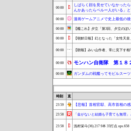
しばらく顔を見せていなかったら
00:00
んかあったらペルー人がいる」と
漫画ゲームアニメで史上最低の後
00:00
00:00
【艦これ】夕立「第3回、夕立のぽ
00:00
【朝鮮日報】幻となった「女性天皇
00:00
【朗報】みい山作者、常に見下す相
モンハン自衛隊 第１８
00:00
ガンダムの戦艦ってモビルスーツ
00:00
時刻
直
【悲報】首相官邸、高市首相の感
23:59
23:58
「金がないと結婚も子育ても無理」
23:58
浅村栄斗(36).217 9本 35打点 ops.658