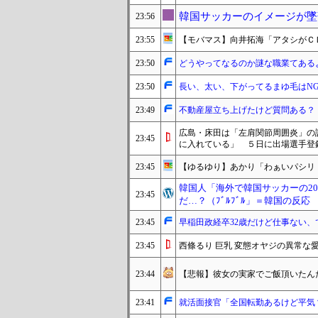
韓国サッカーのイメージが墜
23:56
23:55
【モバマス】向井拓海「アタシがＣＤデ
23:50
どうやってなるのか謎な職業てある
23:50
長い、太い、下がってるまゆ毛はN
23:49
不動産屋立ち上げたけど質問ある？
広島・床田は「左肩関節周囲炎」の
23:45
に入れている」 ５日に出場選手登
23:45
【ゆるゆり】あかり「わぁいパシリ
韓国人「海外で韓国サッカーの2
23:45
だ…？（ﾌﾞﾙﾌﾞﾙ」＝韓国の反応
23:45
早稲田政経卒32歳だけど仕事ない
23:45
西條るり 巨乳 変態オヤジの異常な
23:44
【悲報】彼女の実家でご飯頂いたん
23:41
就活面接官「全国転勤あるけど平気