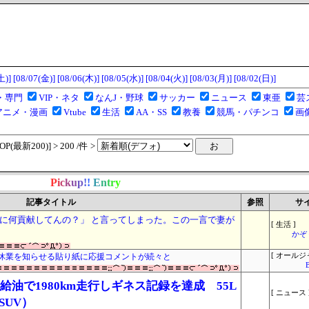
土)]
[08/07(金)]
[08/06(木)]
[08/05(水)]
[08/04(火)]
[08/03(月)]
[08/02(日)]
・専門
VIP・ネタ
なんJ・野球
サッカー
ニュース
東亜
芸
アニメ・漫画
Vtube
生活
AA・SS
教養
競馬・パチンコ
画
(最新200)] > 200 /件 >
P
i
c
k
u
p
!
!
E
n
t
r
y
記事タイトル
参照
サ
に何貢献してんの？」 と言ってしまった。この一言で妻が
[ 生活 ]
かぞ
休業を知らせる貼り紙に応援コメントが続々と
[ オールジ
無給油で1980km走行しギネス記録を達成 55L
[ ニュース 
SUV）