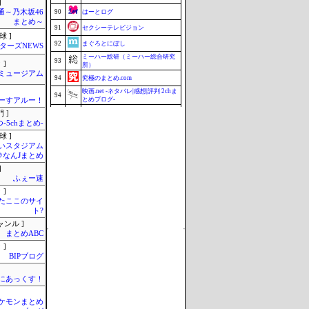
]
通～乃木坂46
90
はーとログ
まとめ～
91
セクシーテレビジョン
球 ]
92
まぐろとにぼし
ターズNEWS
ミーハー総研（ミーハー総合研究
93
 ]
所）
Jミュージアム
94
究極のまとめ.com
映画.net -ネタバレ|感想|評判 2chま
94
とめブログ-
ーすアルー！
96
釣りまとめ速報
 ]
-5chまとめ-
97
ZAPZAP!
球 ]
98
マラソン速報
いスタジアム
＠なんJまとめ
99
じゃぽにか反応帳
]
99
こんなニュースにでくわした
ふぇー速
 ]
101
まとめCUP
またここのサイ
Update 08/07 23:38
ト?
ャンル ]
まとめABC
 ]
BIPブログ
まにあっくす！
ケモンまとめ