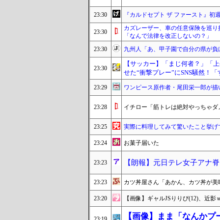
23:30
『カルドセプト ザ ファースト』初週、Sw
カズレーザー、車の任意保険を巡り
23:30
「なんで法律を改正しないの？」
23:30
九州人「あ、甲子園で自分の県が負
【サッカー】「まじ何者？」「上
23:30
せた“衝撃プレー”にSNS騒然！
23:29
ワンピース原作者・尾田栄一郎が描
23:28
イチロー「筋トレは絶対やっちゃダ
23:25
実際に料理してみて驚いたこと挙げ
23:24
お菓子届いた
【朗報】元日テレ女子アナ脊山
23:23
23:23
カツ丼屋さん「あかん、カツ丼が美
23:20
【画像】ギャルJSりりぴ(12)、近
【画像】まま「なんかプ
23:19