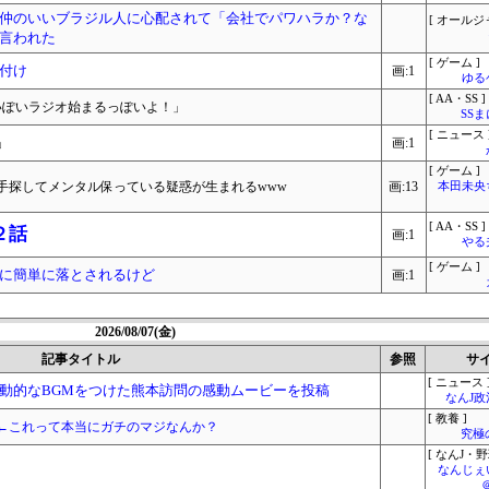
仲のいいブラジル人に心配されて「会社でパワハラか？な
[ オールジ
言われた
[ ゲーム ]
付け
画:1
ゆる
[ AA・SS ]
いぽいラジオ始まるっぽいよ！」
SS
[ ニュース 
」
画:1
[ ゲーム ]
手探してメンタル保っている疑惑が生まれるwww
画:13
本田未央
[ AA・SS ]
２話
画:1
やる
[ ゲーム ]
に簡単に落とされるけど
画:1
2026/08/07(金)
記事タイトル
参照
サ
[ ニュース 
動的なBGMをつけた熊本訪問の感動ムービーを投稿
なんJ
[ 教養 ]
←これって本当にガチのマジなんか？
究極
[ なんJ・野
なんじぇ