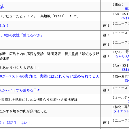
[ 東亜 ]
落
厳
[ AA・SS ]
ビューだとォ！？」 高垣楓「ﾋｬｳｨｺﾞｰ ｶﾓﾝｯ」
SS
[ ニュース 
よな？
画:1
[ ニュース 
G、8割の女性「整えるべき」
画:2
[ ニュース 
画:1
[ なんJ・野
診断 広島市内の病院を受診 球団発表 新井監督「最短も視野
画:1
なんじぇ
録抹消
[ AA・SS ]
！あかりパシリ大好き！」
SS
002年ベスト4の実力は、実際にはどれくらい認められてるん
[ 海外反応 
海
[ ニュース 
、てかバイトすら落ちる日々
画:1
[ オールジ
愛情 爆乳を執拗にしゃぶり喰らう粘着ハメ撮り記録
[ 特化・専門
だがすき焼きの肉が鶏肉だった
ダイエット
[ ニュース 
？」 就活生「はい！」
画:1