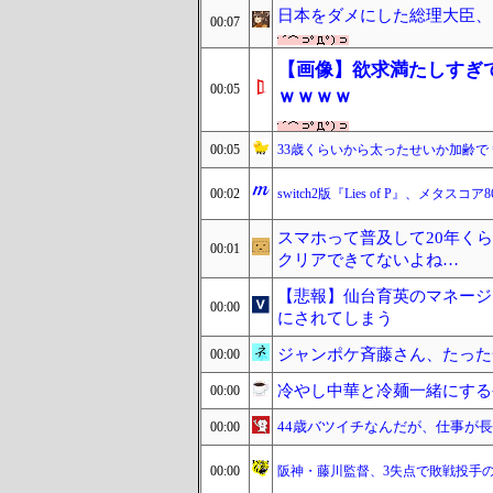
日本をダメにした総理大臣、
00:07
【画像】欲求満たしすぎ
00:05
ｗｗｗｗ
00:05
33歳くらいから太ったせいか加齢
00:02
switch2版『Lies of P』、メタ
スマホって普及して20年く
00:01
クリアできてないよね…
【悲報】仙台育英のマネージ
00:00
にされてしまう
ジャンポケ斉藤さん、たった
00:00
冷やし中華と冷麺一緒にする
00:00
44歳バツイチなんだが、仕事が長
00:00
00:00
阪神・藤川監督、3失点で敗戦投手