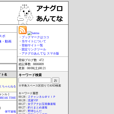
スポ
・
ブックマークはココ
像・動画
・
当サイトについて
・
登録サイト一覧
・
固定リンクツール
・
アナグロあんてな スマホ版
登録ブログ数 : 472
総記事数 : 8806809
更新 : 08/08(土)00:21
イト名
キーワード検索
※半角スペース区切りでAND検索
くちゃんねる
キーワード履歴
ャンル ]
00:28 :
Ｚチャンネル＠ＶＩＰ
BREAK TIME
00:28 :
流速VIP
00:27 :
女子アナお宝画像速報
00:27 :
釣りまとめ速報
]
00:27 :
野球なんだ
保守速報