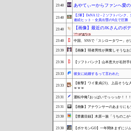
あやてぃーからファンへ愛の
23:40
【2軍】DeNA 12－2 ソフトバン
23:40
連続ヒット・全員出塁の9点で圧勝
【画像】最近のJKさんのボ
23:40
23:40
中国、SNSで「スシロータワー」が
23:39
【画像】弱者男性が興奮しそうなお
23:36
【ソフトバンク】山本恵大が右肘手
23:33
彼女に結婚するって言われた
【衝撃】ワイ童貞(21)、上品そうな
23:33
ｗｗｗ
23:31
運転中俺｢おっぱいでっっっか！！！
23:31
【画像】アナウンサーのあまりにもデ
23:30
【禁書目録】木原一族「うちのこが
23:30
【ポケモンGO】一年間休まずにジ