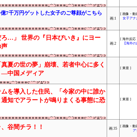
えて9億7千万円ゲットした女子のご尊顔がこちら
[ 画像・動画
画:1
女子アナ
ろ…」 世界の『日本びいき』にヨー
[ 海外反応 
画:2
【海外の
の声
「真夏の世の夢」崩壊、若者中心に多く
[ 東亜 ]
」―中国メディア
テムを導入した住民、「今家の中に誰か
と通知でアラートが鳴りまくる事態に恐
[ 東亜 ]
ラ、谷間チラ！！
[ 画像・動画
画:35
ア