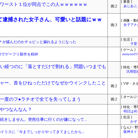
[ 東亜 ]
ワースト１位が同点でこの人ｗｗｗｗｗｗ
画:2
あじあニ
て逮捕された女子さん、可愛いと話題にｗｗ
[ 画像・動画
画:3
女子アナ
[ 生活 ]
で＊が緩んだのかチョビッと漏れるようになった
子育
[ ゲーム ]
スコア86でゲーフリ新作を粉砕
mutyun
らい経つのに「落とすだけで割れる」問題いつまでも
[ 特化・専門
汎用型
ャー、首をひねっただけでなぜかウインクしたこと
[ VIP・ネタ
画:2
[ オールジ
一度のフ●ラチオで全てを失ってしまう
画:2
[ 特化・専門
やつなんなん？
明日は何
[ 生活 ]
続きしません。突然仕事に行くのが嫌になって...
かぞ
[ なんJ・野
のドリスに「今までしっかりやってきてましたから」
阪神タイ