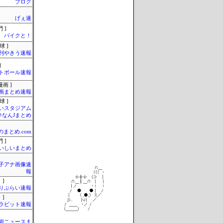
ブログ
げぇ速
 ]
バイクと！
球 ]
刊やきう速報
]
トボール速報
画 ]
画まとめ速報
球 ]
いスタジアム
＠なんJまとめ
のまとめ.com
 ]
いしいまとめ
女子アナ画像速
報
 ]
りぷらい速報
 ]
ラビット速報
芸能ニュースま