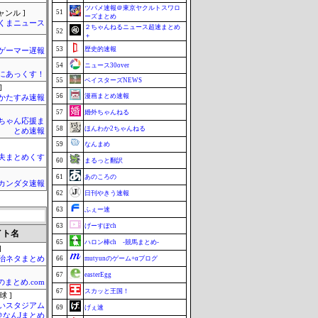
ツバメ速報＠東京ヤクルトスワロ
51
ャンル ]
ーズまとめ
くまニュース
２ちゃんねるニュース超速まとめ
52
＋
53
歴史的速報
ゲーマー遅報
54
ニュース30over
まにあっくす！
55
ベイスターズNEWS
]
56
漫画まとめ速報
かたすみ速報
57
婚外ちゃんねる
ちゃん応援ま
58
ほんわか2ちゃんねる
とめ速報
59
なんまめ
夫まとめくす
60
まるっと翻訳
61
あのころの
カンダタ速報
62
日刊やきう速報
63
ふぇー速
63
げーすぽch
イト名
65
ハロン棒ch -競馬まとめ-
]
政治ネタまとめ
66
mutyunのゲーム+αブログ
67
easterEgg
のまとめ.com
67
スカッと王国！
球 ]
いスタジアム
69
げぇ速
＠なんJまとめ