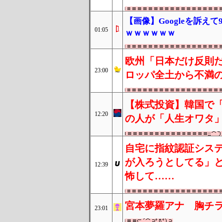
【画像】Googleを訴
01:05
ｗｗｗｗｗｗ
欧州「日本だけ反則だ
23:00
ロッパ全土から不満
【株式投資】韓国で
12:20
の人が「人生オワタ
自宅に指紋認証シス
が入ろうとしてる」
12:39
怖して……
宮本夢羅アナ 胸チ
23:01