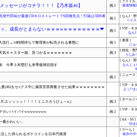
[ アイドル 
メッセージがコチラ！！！【乃木坂46】
画:1
坂道情報
ク、先発竹田祐が最速150キロストレートで6回無失点！打線は5回6者
[ なんJ・野
画:1
ベイス
ディ、成長がとまらないｗｗｗwｗｗｗｗｗｗｗｗ❤
[ VIP・ネタ
画:1
なん
[ 東亜 ]
大流行→14時間待ちで整理券が転売される事態に
画:1
にゅ
[ 特化・専門
天気キャスター姫、見つかるｗｗｗｗｗｗｗ
画:3
うしみつ
[ なんJ・野
術 今季３本塁打も来季復帰目指す
なんじぇ
[ ニュース 
画:1
[ VIP・ネタ
人妻(46)をセ○クス中に滅茶苦茶興奮させた結果ｗｗｗｗｗｗｗｗ
えっ!?
[ オールジ
JCエッッッッ！！！！ミニスカうひょ～w｣
画:3
[ VIP・ネタ
カいパイパイwwwwwwww
画:2
[ AA・SS ]
一番かわいい」
SS
[ ゲーム ]
ム活した得られるポケコインを日本円換算
徒歩のポ