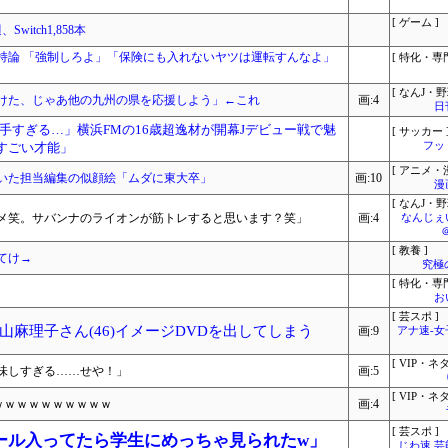
[ ゲーム ]
itch1,858本
持論 「強制しろよ」「保険にも入れないヤツは運転すんなよ」
[ 特化・専門
[ なんJ・野
けた、じゃあ他の九州の県を応援しよう」←これ
画:4
日
手すぎる…」横浜FMの16歳超逸材が開幕Jデビュー戦で魅
[ サッカー 
「すごい才能」
フッ
[ アニメ・漫
いた担当編集の似顔絵「ムダに東大卒」
画:10
漫
[ なんJ・野
メ笑。サバンナのライオンが筋トレすると思います？笑」
画:4
なんじぇ
[ 教養 ]
てけ→
究極
[ 特化・専門
お
[ 芸スポ ]
麻理子さん(46)イメージDVDを出してしまう
画:9
アナ速‐
[ VIP・ネタ
味しすぎる……せや！」
画:5
[ VIP・ネタ
影ｗｗｗｗｗｗｗｗｗｗ
画:4
[ 芸スポ ]
ール入ってたら学生にめっちゃ見られたw」
じわ速 