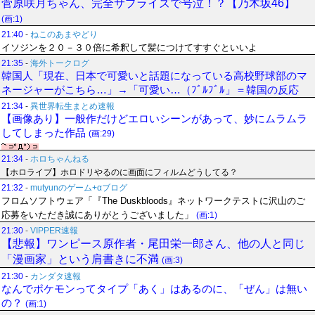
菅原咲月ちゃん、完全サプライズで号泣！？【乃木坂46】
(画:1)
21:40
-
ねこのあまやどり
イソジンを２０－３０倍に希釈して髪につけてすすぐといいよ
21:35
-
海外トークログ
韓国人「現在、日本で可愛いと話題になっている高校野球部のマ
ネージャーがこちら…」→「可愛い…（ﾌﾞﾙﾌﾞﾙ」＝韓国の反応
21:34
-
異世界転生まとめ速報
【画像あり】一般作だけどエロいシーンがあって、妙にムラムラ
してしまった作品
(画:29)
21:34
-
ホロちゃんねる
【ホロライブ】ホロドリやるのに画面にフィルムどうしてる？
21:32
-
mutyunのゲーム+αブログ
フロムソフトウェア「『The Duskbloods』ネットワークテストに沢山のご
応募をいただき誠にありがとうございました」
(画:1)
21:30
-
VIPPER速報
【悲報】ワンピース原作者・尾田栄一郎さん、他の人と同じ
「漫画家」という肩書きに不満
(画:3)
21:30
-
カンダタ速報
なんでポケモンってタイプ「あく」はあるのに、「ぜん」は無い
の？
(画:1)