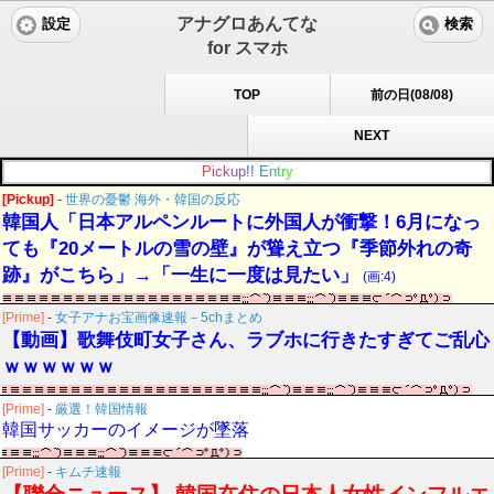
アナグロあんてな
設定
検索
for スマホ
TOP
前の日(08/08)
NEXT
P
i
c
k
u
p
!
!
E
n
t
r
y
[Pickup]
-
世界の憂鬱 海外・韓国の反応
韓国人「日本アルペンルートに外国人が衝撃！6月になっ
ても『20メートルの雪の壁』が聳え立つ『季節外れの奇
跡』がこちら」→「一生に一度は見たい」
(画:4)
[Prime]
-
女子アナお宝画像速報－5chまとめ
【動画】歌舞伎町女子さん、ラブホに行きたすぎてご乱心
ｗｗｗｗｗｗ
[Prime]
-
厳選！韓国情報
韓国サッカーのイメージが墜落
[Prime]
-
キムチ速報