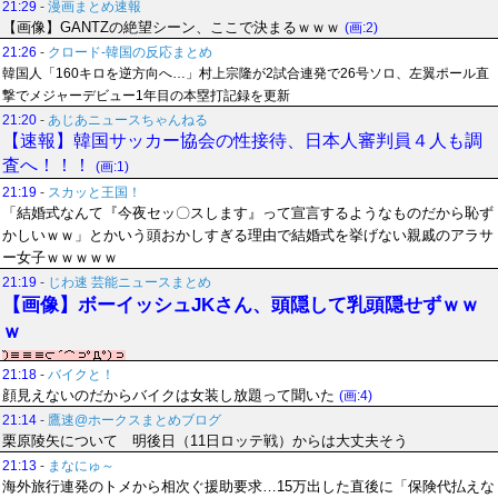
21:29
-
漫画まとめ速報
【画像】GANTZの絶望シーン、ここで決まるｗｗｗ
(画:2)
21:26
-
クロード-韓国の反応まとめ
韓国人「160キロを逆方向へ…」村上宗隆が2試合連発で26号ソロ、左翼ポール直
撃でメジャーデビュー1年目の本塁打記録を更新
21:20
-
あじあニュースちゃんねる
【速報】韓国サッカー協会の性接待、日本人審判員４人も調
査へ！！！
(画:1)
21:19
-
スカッと王国！
「結婚式なんて『今夜セッ〇スします』って宣言するようなものだから恥ず
かしいｗｗ」とかいう頭おかしすぎる理由で結婚式を挙げない親戚のアラサ
ー女子ｗｗｗｗｗ
21:19
-
じわ速 芸能ニュースまとめ
【画像】ボーイッシュJKさん、頭隠して乳頭隠せずｗｗ
ｗ
21:18
-
バイクと！
顔見えないのだからバイクは女装し放題って聞いた
(画:4)
21:14
-
鷹速@ホークスまとめブログ
栗原陵矢について 明後日（11日ロッテ戦）からは大丈夫そう
21:13
-
まなにゅ～
海外旅行連発のトメから相次ぐ援助要求…15万出した直後に「保険代払えな