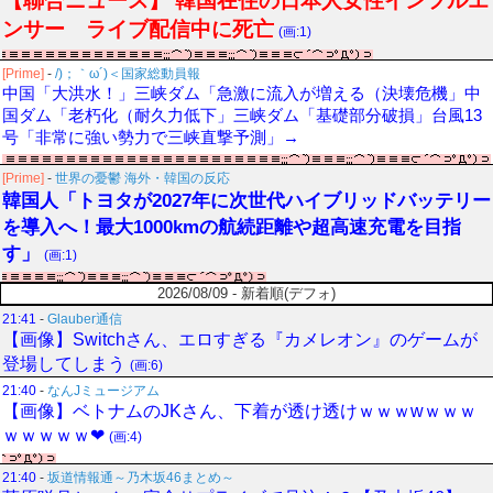
【聯合ニュース】 韓国在住の日本人女性インフルエ
ンサー ライブ配信中に死亡
(画:1)
[Prime]
-
/)；｀ω´)＜国家総動員報
中国「大洪水！」三峡ダム「急激に流入が増える（決壊危機」中
国ダム「老朽化（耐久力低下」三峡ダム「基礎部分破損」台風13
号「非常に強い勢力で三峡直撃予測」→
[Prime]
-
世界の憂鬱 海外・韓国の反応
韓国人「トヨタが2027年に次世代ハイブリッドバッテリー
を導入へ！最大1000kmの航続距離や超高速充電を目指
す」
(画:1)
2026/08/09 - 新着順(デフォ)
21:41
-
Glauber通信
【画像】Switchさん、エロすぎる『カメレオン』のゲームが
登場してしまう
(画:6)
21:40
-
なんJミュージアム
【画像】ベトナムのJKさん、下着が透け透けｗｗｗwｗｗｗ
ｗｗｗｗｗ❤
(画:4)
21:40
-
坂道情報通～乃木坂46まとめ～