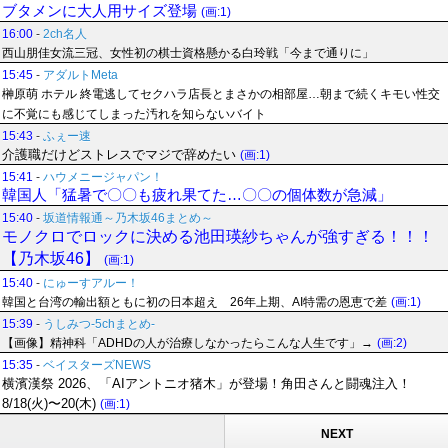
ブタメンに大人用サイズ登場
(画:1)
16:00
-
2ch名人
西山朋佳女流三冠、女性初の棋士資格懸かる白玲戦「今まで通りに」
15:45
-
アダルトMeta
榊原萌 ホテル 終電逃してセクハラ店長とまさかの相部屋…朝まで続くキモい性交
に不覚にも感じてしまった汚れを知らないバイト
15:43
-
ふぇー速
介護職だけどストレスでマジで辞めたい
(画:1)
15:41
-
ハウメニージャパン！
韓国人「猛暑で〇〇も疲れ果てた…〇〇の個体数が急減」
15:40
-
坂道情報通～乃木坂46まとめ～
モノクロでロックに決める池田瑛紗ちゃんが強すぎる！！！
【乃木坂46】
(画:1)
15:40
-
にゅーすアルー！
韓国と台湾の輸出額ともに初の日本超え 26年上期、AI特需の恩恵で差
(画:1)
15:39
-
うしみつ-5chまとめ-
【画像】精神科「ADHDの人が治療しなかったらこんな人生です」→
(画:2)
15:35
-
ベイスターズNEWS
横濱漢祭 2026、「AIアントニオ猪木」が登場！角田さんと闘魂注入！
8/18(火)〜20(木)
(画:1)
NEXT