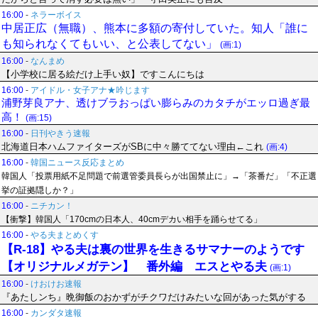
16:00
-
ネラーボイス
中居正広（無職）、熊本に多額の寄付していた。知人「誰に
も知られなくてもいい、と公表してない」
(画:1)
16:00
-
なんまめ
【小学校に居る絵だけ上手い奴】ですこんにちは
16:00
-
アイドル・女子アナ★吟じます
浦野芽良アナ、透けブラおっぱい膨らみのカタチがエッロ過ぎ最
高！
(画:15)
16:00
-
日刊やきう速報
北海道日本ハムファイターズがSBに中々勝ててない理由←これ
(画:4)
16:00
-
韓国ニュース反応まとめ
韓国人「投票用紙不足問題で前選管委員長らが出国禁止に」→「茶番だ」「不正選
挙の証拠隠しか？」
16:00
-
ニチカン！
【衝撃】韓国人「170cmの日本人、40cmデカい相手を踊らせてる」
16:00
-
やる夫まとめくす
【R-18】やる夫は裏の世界を生きるサマナーのようです
【オリジナルメガテン】 番外編 エスとやる夫
(画:1)
16:00
-
けおけお速報
『あたしンち』晩御飯のおかずがチクワだけみたいな回があった気がする
16:00
-
カンダタ速報