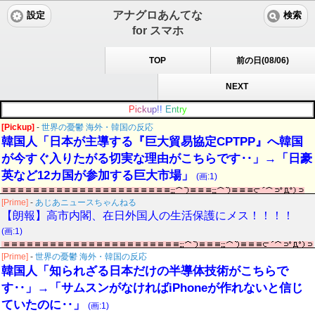
アナグロあんてな
設定
検索
for スマホ
TOP
前の日(08/06)
NEXT
P
i
c
k
u
p
!
!
E
n
t
r
y
[Pickup]
-
世界の憂鬱 海外・韓国の反応
韓国人「日本が主導する『巨大貿易協定CPTPP』へ韓国
が今すぐ入りたがる切実な理由がこちらです‥」→「日豪
英など12カ国が参加する巨大市場」
(画:1)
[Prime]
-
あじあニュースちゃんねる
【朗報】高市内閣、在日外国人の生活保護にメス！！！！
(画:1)
[Prime]
-
世界の憂鬱 海外・韓国の反応
韓国人「知られざる日本だけの半導体技術がこちらで
す‥」→「サムスンがなければiPhoneが作れないと信じ
ていたのに‥」
(画:1)