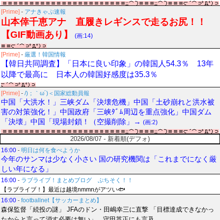
[Prime]
-
アナきゃぷ速報
山本倖千恵アナ 直履きレギンスで走るお尻！！
【GIF動画あり】
(画:14)
[Prime]
-
厳選！韓国情報
【韓日共同調査】「日本に良い印象」の韓国人54.3％ 13年
以降で最高に 日本人の韓国好感度は35.3％
[Prime]
-
/)；｀ω´)＜国家総動員報
中国「大洪水！」三峡ダム「決壊危機」中国「土砂崩れと洪水被
害の対策強化！」中国政府「三峡ﾀﾞﾑ周辺を重点強化」中国ダム
「決壊」中国「現場封鎖！（空撮削除」→
(画:2)
2026/08/07 - 新着順(デフォ)
16:00
-
明日は何を食べようか
今年のサンマは少なく小さい 国の研究機関は「これまでになく厳
しい年になる」
16:00
-
ラブライブ！まとめブログ ぷちそく！！
【ラブライブ！】最近は越境nmmnがアツい🐟
16:00
-
footballnet【サッカーまとめ】
森保監督「続投の謎」 JFAのドン・田嶋幸三に直撃 「目標達成できなかっ
たからと言って消す必要は無い」 守田英正にも言及