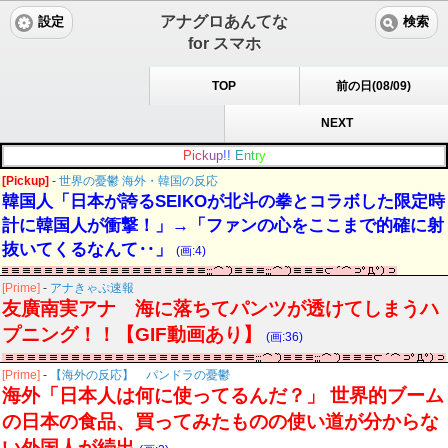
アナグロあんてな
設定
検索
for スマホ
TOP
前の日(08/09)
NEXT
P
i
c
k
u
p
!
!
E
n
t
r
y
[Pickup]
-
世界の憂鬱 海外・韓国の反応
韓国人「日本が誇るSEIKOが北斗の拳とコラボした限定時
計に韓国人が衝撃！」→「ファンの心をここまで的確に射
抜いてくるなんて‥」
(画:4)
[Prime]
-
アナきゃぷ速報
友廣南実アナ 海に落ちてパンツが透けてしまうハ
プニング！！【GIF動画あり】
(画:36)
[Prime]
-
【海外の反応】 パンドラの憂鬱
海外「日本人は何に使ってるんだ？」 世界的ブーム
の日本の食品、買ってみたものの使い道が分からな
い外国人が続出