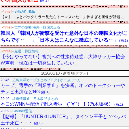
(画:2)
[Prime]
-
BREAK TIME
【ｗ】「ふとバックミラー見たらトーマスいた！」怖すぎる画像が話題に
[Prime]
-
世界の憂鬱 海外・韓国の反応
韓国人「韓国人が衝撃を受けた意外な日本の運転文化がこ
ちらです‥」→「日本人はこんなに徹底している‥」
(画:1)
[Prime]
-
厳選！韓国情報
【今はやってない】審判への性接待疑惑…大韓サッカー協会
が声明「現在は一切発生していない」
2026/08/10 - 新着順(デフォ)
20:46
-
広島東洋カープまとめブログ | かーぷぶーん
カープ、選手の『副業禁止』を決断。オフのトークショーや
テレビ出演などNG
(画:1)
20:40
-
坂道情報通～乃木坂46まとめ～
本日のWNN生配信で乱入者ｷﾀ━(ﾟ∀ﾟ)━!【乃木坂46】
(画:1)
20:39
-
Glauber通信
【悲報】『HUNTER×HUNTER』、タイソン王子とツベッバ
王子死亡・・・
(画:6)