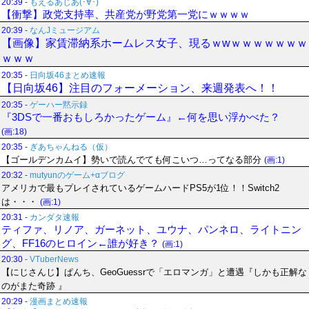
20:39
-
もえるあじあ(･∀･)
【衝撃】政党支持率、共産党が野党第一党にｗｗｗｗ
20:39
-
なんJミュージアム
【画像】家賃滞納系ホームレス女子、現るｗwｗｗｗｗｗｗｗ
ｗｗｗ
20:35
-
日向坂46まとめ速報
【日向坂46】注目のフォーメーション、来週発表へ！！
20:35
-
ゲーハー黙示録
『3DSで一番おもしろかったゲーム』←何を思い浮かべた？
(画:18)
20:35
-
ぎあちゃんねる（仮）
【ゴールデンカムイ】勢いで読んでても何こいつ…ってなる部分
(画:1)
20:32
-
mutyunのゲーム+αブログ
アメリカで最もプレイされているゲームハードPS5が1位！！Switch2
は・・・
(画:1)
20:31
-
カンダタ速報
ティファ、リノア、ガーネット、ユウナ、パンネロ、ライトニン
グ、FF16のヒロイン←誰が好き？
(画:1)
20:30
-
VTuberNews
【にじさんじ】ぱんち、GeoGuessrで「エロマンガ」と遭遇『しかも正解な
のがまた奇跡 』
20:29
-
漫画まとめ速報