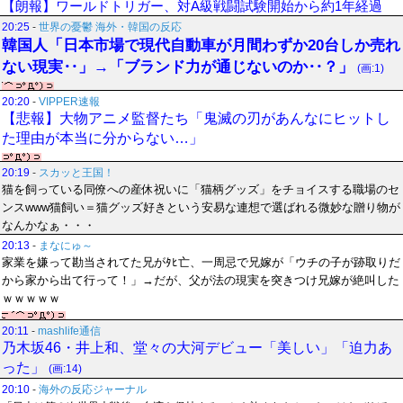
【朗報】ワールドトリガー、対A級戦闘試験開始から約1年経過
20:25
-
世界の憂鬱 海外・韓国の反応
韓国人「日本市場で現代自動車が月間わずか20台しか売れ
ない現実‥」→「ブランド力が通じないのか‥？」
(画:1)
20:20
-
VIPPER速報
【悲報】大物アニメ監督たち「鬼滅の刃があんなにヒットし
た理由が本当に分からない…」
20:19
-
スカッと王国！
猫を飼っている同僚への産休祝いに「猫柄グッズ」をチョイスする職場のセ
ンスwww猫飼い＝猫グッズ好きという安易な連想で選ばれる微妙な贈り物が
なんかなぁ・・・
20:13
-
まなにゅ～
家業を嫌って勘当されてた兄がﾀﾋ亡、一周忌で兄嫁が「ウチの子が跡取りだ
から家から出て行って！」→だが、父が法の現実を突きつけ兄嫁が絶叫した
ｗｗｗｗｗ
20:11
-
mashlife通信
乃木坂46・井上和、堂々の大河デビュー「美しい」「迫力あ
った」
(画:14)
20:10
-
海外の反応ジャーナル