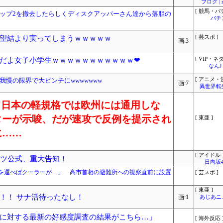
ブログ 
[ 競馬・パ
ップ2を撤去したらしくディスクアッパーさん達から落胆の
パチ
望結より実ってしまうｗｗｗｗｗ
[ 芸スポ ]
画:3
だよ女子小学生ｗｗｗｗｗｗｗｗｗｗｗ❤
[ VIP・ネタ
なん
慢の限界で大ピンチにwwwwwww
[ アニメ・漫
画:7
異世界転
違って日本の軽規格では欧州には通用しな
ターが示唆、だが速攻で反例を提示され
[ 東亜 ]
に……
[ アイドル 
ンツ公式、重大告知！
日向坂
を運べばクーラーが…」 高市首相の避難所への視察直前に設置
[ 芸スポ ]
[ 東亜 ]
！！ サナ活待ったなし！
画:1
あじあニ
に対する最新の好感度調査の結果がこちら…」
[ 海外反応 