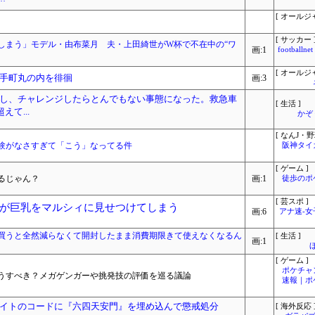
[ オールジ
[ サッカー 
しまう」モデル・由布菜月 夫・上田綺世がW杯で不在中の“ワ
画:1
footbal
[ オールジ
手町丸の内を徘徊
画:3
し、チャレンジしたらとんでもない事態になった。救急車
[ 生活 ]
て...
かぞ
[ なんJ・野
験がなさすぎて「こう」なってる件
阪神タイ
[ ゲーム ]
るじゃん？
画:1
徒歩のポ
[ 芸スポ ]
が巨乳をマルシィに見せつけてしまう
画:6
アナ速‐
買うと全然減らなくて開封したまま消費期限きて使えなくなるん
[ 生活 ]
画:1
[ ゲーム ]
ポケチャ
うすべき？メガゲンガーや挑発技の評価を巡る議論
速報｜ポ
イトのコードに『六四天安門』を埋め込んで懲戒処分
[ 海外反応 