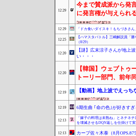
今まで賛成派から発
12:29
に発言権が与えられ
12:29
「ドカ食いダイスキ！もちづきさん
【ハマスタバトル】三嶋解説員「勝
12:25
（8/29）
【謎】広末涼子さんが地上波
12:20
い・・・
【韓国】ウェブトゥ
12:20
トーリー部門、前年同
【動画】地上波でえっち
12:19
6期生曲 ｢命の色｣が好きす
12:19
「嫁子の料理は未熟ね」とネチネチ
12:13
を壊滅させるDQN返しを仕掛けて
カープ佐々木泰（8月OPS.87
12:13