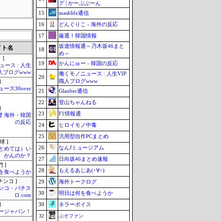
グ | かーぷぶーん
15
mashlife通信
16
どんぐりこ - 海外の反応
17
厳選！韓国情報
坂道情報通～乃木坂46まと
イト名
18
め～
 ]
19
かんにゅー - 韓国の反応
ース : 人生
職人ブログwww
働くモノニュース : 人生VIP
20
職人ブログwww
]
ュース30over
21
Glauber通信
22
登山ちゃんねる
]
23
F1情報通
鬱 海外・韓国
の反応
24
ヒロイモノ中毒
25
汎用型自作PCまとめ
球 ]
26
なんJミュージアム
まとめては）い
かんのか？
27
日向坂46まとめ速報
 ]
28
もえるあじあ(･∀･)
を食べようか
チンコ ]
29
海外トークログ
ンコ・パチス
30
明日は何を食べようか
ロ.com
30
ネラーボイス
]
ージャパン！
32
ぷそファン