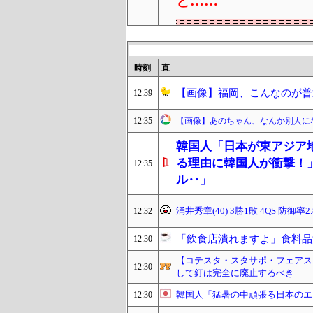
と……
時刻
直
【画像】福岡、こんなのが普
12:39
12:35
【画像】あのちゃん、なんか別人にな
韓国人「日本が東アジア
る理由に韓国人が衝撃！
12:35
ル‥」
涌井秀章(40) 3勝1敗 4QS 防御率2.
12:32
「飲食店潰れますよ」食料品
12:30
【コテスタ・スタサポ・フェアス
12:30
して釘は完全に廃止するべき
韓国人「猛暑の中頑張る日本のエ
12:30