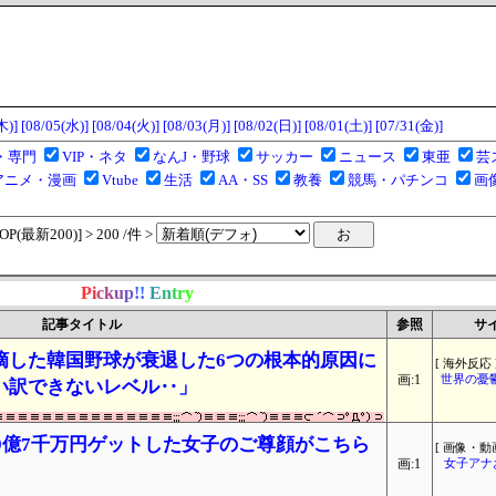
木)]
[08/05(水)]
[08/04(火)]
[08/03(月)]
[08/02(日)]
[08/01(土)]
[07/31(金)]
・専門
VIP・ネタ
なんJ・野球
サッカー
ニュース
東亜
芸
アニメ・漫画
Vtube
生活
AA・SS
教養
競馬・パチンコ
画
(最新200)] > 200 /件 >
P
i
c
k
u
p
!
!
E
n
t
r
y
記事タイトル
参照
サ
摘した韓国野球が衰退した6つの根本的原因に
[ 海外反応 
画:1
世界の憂
い訳できないレベル‥」
えて9億7千万円ゲットした女子のご尊顔がこちら
[ 画像・動画
画:1
女子アナ