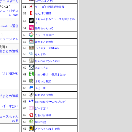
ローズまとめ
| かーぷぶーん
チンコ ]
51
/)；｀ω´)＜国家総動員報
ンコ・パチス
52
なんJ PUSH!!
ロ.com
２ちゃんねるニュース超速まとめ
53
＋
mashlife通信
54
婚外ちゃんねる
 ]
55
ニュース30over
Jミュージアム
56
漫画まとめ速報
画 ]
57
ベイスターズNEWS
生まとめ速報
58
なんまめ
59
ほんわか2ちゃんねる
60
あのころの
U-1 NEWS.
61
ハロン棒ch -競馬まとめ-
62
まるっと翻訳
63
ふぇー速
]
64
日刊やきう速報
46まとめ速報
65
mutyunのゲーム+αブログ
げーすぽch
66
げーすぽch
67
けおけお速報
ュースちゃん
ねる
68
easterEgg
69
ぎあちゃんねる（仮）
]