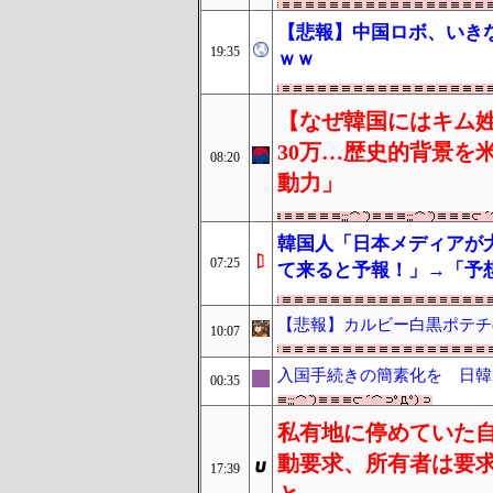
【悲報】中国ロボ、いき
19:35
ｗｗ
【なぜ韓国にはキム姓
30万…歴史的背景を
08:20
動力」
韓国人「日本メディアが
07:25
て来ると予報！」→「予
【悲報】カルビー白黒ポテチ
10:07
入国手続きの簡素化を 日韓
00:35
私有地に停めていた
動要求、所有者は要
17:39