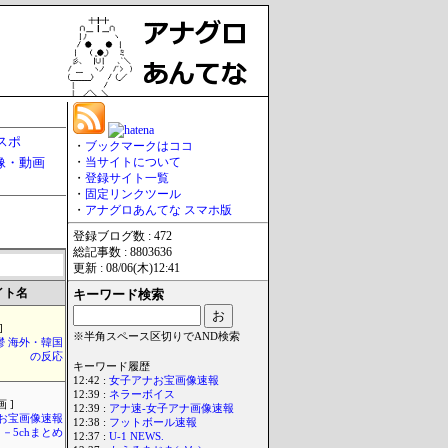
スポ
・
ブックマークはココ
像・動画
・
当サイトについて
・
登録サイト一覧
・
固定リンクツール
・
アナグロあんてな スマホ版
登録ブログ数 : 472
総記事数 : 8803636
更新 : 08/06(木)12:41
イト名
キーワード検索
]
※半角スペース区切りでAND検索
鬱 海外・韓国
の反応
キーワード履歴
12:42 :
女子アナお宝画像速報
12:39 :
ネラーボイス
 ]
12:39 :
アナ速‐女子アナ画像速報
お宝画像速報
12:38 :
フットボール速報
－5chまとめ
12:37 :
U-1 NEWS.