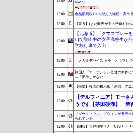
12:00
www」
12:00
食品消費税1％へ歴史的減税 高市首
12:00
【東方】(また咲夜が男の子連れ込んで
【北海道】『クマスプレーを
山で登山中の女子高校生が熊
12:00
学校行事で入山
12:00
「メガミデバイス 皇巫（オウブ） 
韓国人「ナ・ホンジン監督の新作に
12:00
→「期待しかない！」
12:00
【衝撃】韓国の掲示板「原宿、アニ
【デルフィニア】モーさ
12:00
うです【茅田砂湖】 第
『ダークソウル』グウィンが発売当
12:00
られている
12:00
【朗報】大谷翔平さん、OPSナ・リー