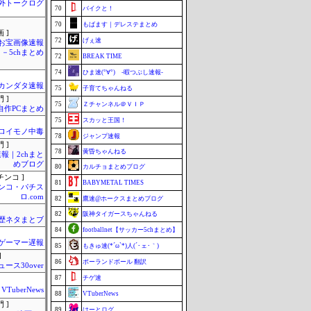
外トークログ
70
バイクと！
70
もばます｜デレステまとめ
 ]
72
げぇ速
お宝画像速報
－5chまとめ
72
BREAK TIME
74
ひま速(°∀°) -暇つぶし速報-
カンダタ速報
75
子育てちゃんねる
 ]
75
Ｚチャンネル＠ＶＩＰ
自作PCまとめ
75
スカッと王国！
ロイモノ中毒
78
ジャンプ速報
 ]
78
黄昏ちゃんねる
報｜2chまと
めブログ
80
カルチョまとめブログ
チンコ ]
81
BABYMETAL TIMES
ンコ・パチス
ロ.com
82
鷹速@ホークスまとめブログ
82
阪神タイガースちゃんねる
歴ネタまとブ
84
footballnet【サッカー5chまとめ】
ゲーマー遅報
85
もきゅ速(*´ω`*)人(´･ェ･｀)
]
86
ポーランドボール 翻訳
ュース30over
87
チゲ速
VTuberNews
88
VTuberNews
 ]
89
はーとログ