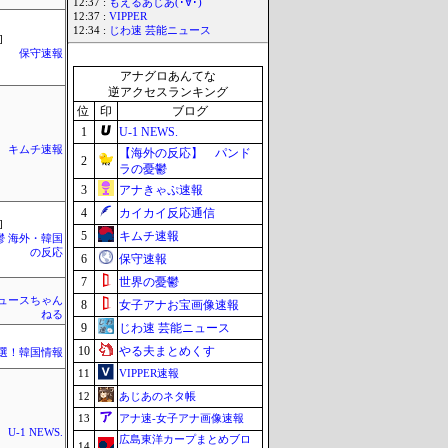
12:37 :
もえるあじあ(･∀･)
12:37 :
VIPPER
12:34 :
じわ速 芸能ニュース
]
保守速報
アナグロあんてな
逆アクセスランキング
位
印
ブログ
1
U-1 NEWS.
キムチ速報
【海外の反応】 パンド
2
ラの憂鬱
3
アナきゃぷ速報
4
カイカイ反応通信
]
5
キムチ速報
鬱 海外・韓国
の反応
6
保守速報
7
世界の憂鬱
ュースちゃん
8
女子アナお宝画像速報
ねる
9
じわ速 芸能ニュース
10
やる夫まとめくす
選！韓国情報
11
VIPPER速報
12
あじあのネタ帳
13
アナ速‐女子アナ画像速報
U-1 NEWS.
広島東洋カープまとめブロ
14