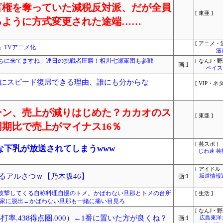
言権を奪っていた減税反対派、だが全員
[ 東亜 ]
るように方式変更された途端……
[ アニメ・漫
」TVアニメ化
漫
ちに来てますね」連日の挑戦者圧勝！相川七瀬軍団も参戦
[ なんJ・野
画:1
ベイス
にスピード復帰できる理由、誰にも分からな
[ VIP・ネタ
ーン、売上が減りはじめた？カカオのス
[ 東亜 ]
期比で売上がマイナス16％
[ 芸スポ ]
な下乳が放送されてしまうwww
じわ速 
[ アイドル 
ぎるアルさつｗ【乃木坂46】
画:1
坂道情報
攻撃してくる自称料理自慢のトメ。かばわない旦那とトメの台所
[ 生活 ]
実家に脱出←かばわない旦那も一緒に痛い目見ろ
[ なんJ・野
5打率.438得点圏.000）←1番に置いた方が良くね？
画:1
広島東洋