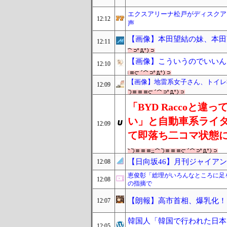
エクスアリーナ松戸がディスクア
12:12
声
【画像】本田望結の妹、本田
12:11
【画像】こういうのでいいん
12:10
【画像】地雷系女子さん、トイレ我
12:09
「BYD Raccoと
い」と自動車系ライ
12:09
て即落ち二コマ状態
【日向坂46】月刊ジャイア
12:08
恵俊彰「総理がいろんなところに足
12:08
の指摘で
【朗報】高市首相、爆乳化！
12:07
韓国人「韓国で行われた日本
12:05