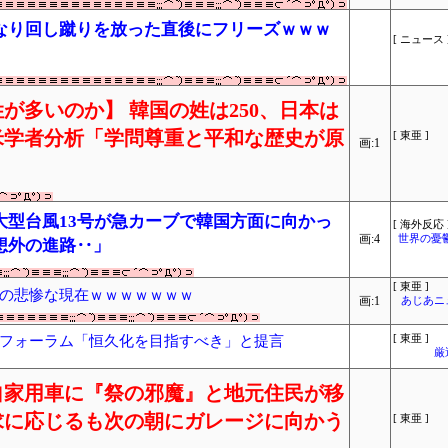
なり回し蹴りを放った直後にフリーズｗｗｗ
[ ニュース 
が多いのか】 韓国の姓は250、日本は
米学者分析「学問尊重と平和な歴史が原
[ 東亜 ]
画:1
大型台風13号が急カーブで韓国方面に向かっ
[ 海外反応 
画:4
世界の憂
想外の進路‥」
[ 東亜 ]
の悲惨な現在ｗｗｗｗｗｗｗ
画:1
あじあニ
フォーラム「恒久化を目指すべき」と提言
[ 東亜 ]
厳
自家用車に『祭の邪魔』と地元住民が移
求に応じるも次の朝にガレージに向かう
[ 東亜 ]