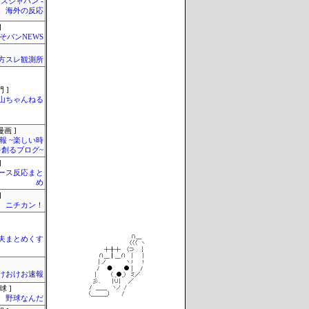
スジャパン -
海外の反応
]
そパンNEWS
東方スレ観測所
 ]
山ちゃんねる
画 ]
報 ~楽しい時
を創るブログ~
]
ース反応まと
め
]
ニチカン！
夫まとめくす
けおけお速報
球 ]
野球なんだ