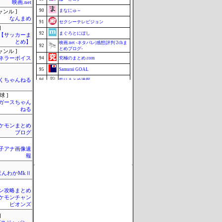
映画.net
90
まなにゅ～
ャンル ]
なんまめ
91
セクシーテレビジョン
]
92
まぐろとにぼし
lnet【サッカーま
とめ】
映画.net -ネタバレ|感想|評判 2chま
92
とめブログ-
ャンル ]
ネラーボイス
94
究極のまとめ.com
95
Samurai GOAL
くちゃんねる
96
釣りまとめ速報
ミーハー総研（ミーハー総合研究
97
所）
球 ]
ガースちゃん
97
ZAPZAP!
ねる
99
みそパンNEWS
ケモンまとめ
99
まとめCUP
ブログ
101
マラソン速報
Update 08/06 12:38
女子アナ画像速
報
ほんわかMkⅡ
ン攻略まとめ
ケモンチャン
ピオンズ
]