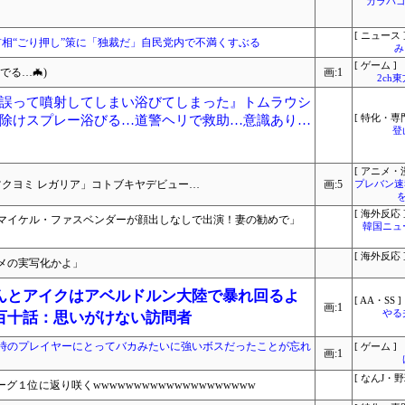
ガラパゴ
[ ニュース 
相“ごり押し”策に「独裁だ」自民党内で不満くすぶる
み
[ ゲーム ]
る…🦇)
画:1
2ch
誤って噴射してしまい浴びてしまった』トムラウシ
除けスプレー浴びる…道警ヘリで救助…意識あり…
[ 特化・専門
登
[ アニメ・漫
ツクヨミ レガリア」コトブキヤデビュー…
画:5
プレバン速
[ 海外反応 
マイケル・ファスベンダーが顔出しなしで出演！妻の勧めで」
韓国ニュ
[ 海外反応 
メの実写化かよ」
んとアイクはアベルドルン大陸で暴れ回るよ
[ AA・SS ]
画:1
やる
百十話：思いがけない訪問者
時のプレイヤーにとってバカみたいに強いボスだったことが忘れ
[ ゲーム ]
画:1
[ なんJ・野
グ１位に返り咲くwwwwwwwwwwwwwwwwwwww