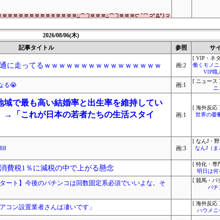
2026/08/06(木)
記事タイトル
参照
サ
[ VIP・ネタ
通に走ってるｗｗｗｗｗｗｗｗｗｗｗｗｗｗｗｗ
画:2
働くモノニュ
VIP
[ ニュース 
る😭
画:1
ニ
地域で最も高い結婚率と出生率を維持してい
[ 海外反応 
」→「これが日本の若者たちの生活スタイ
画:1
世界の憂
[ なんJ・野
88
画:3
なんJ（
[ 特化・専門
消費税1％に減税の中で上がる懸念
明日は何
[ 競馬・パ
タート】今後のパチンコは回数固定系必須でいいよな。そ
パチ
[ 海外反応 
アコン設置業者さんは凄いです」
ハウメニ