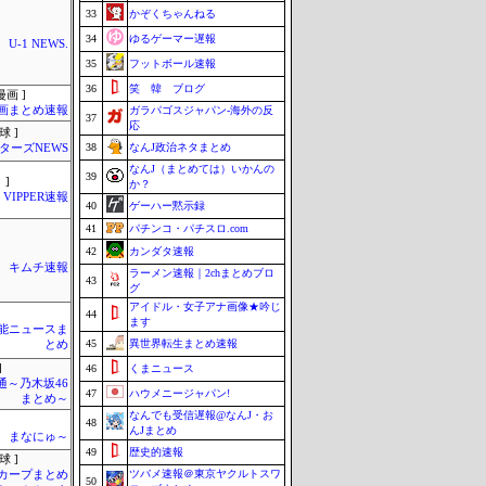
33
かぞくちゃんねる
34
ゆるゲーマー遅報
U-1 NEWS.
35
フットボール速報
36
笑 韓 ブログ
画 ]
画まとめ速報
ガラパゴスジャパン-海外の反
37
応
球 ]
38
なんJ政治ネタまとめ
ターズNEWS
なんJ（まとめては）いかんの
39
 ]
か？
VIPPER速報
40
ゲーハー黙示録
41
パチンコ・パチスロ.com
42
カンダタ速報
キムチ速報
ラーメン速報｜2chまとめブロ
43
グ
アイドル・女子アナ画像★吟じ
44
ます
芸能ニュースま
45
異世界転生まとめ速報
とめ
]
46
くまニュース
通～乃木坂46
47
ハウメニージャパン!
まとめ～
なんでも受信遅報@なんJ・お
48
んJまとめ
まなにゅ～
49
歴史的速報
球 ]
ツバメ速報＠東京ヤクルトスワ
カープまとめ
50