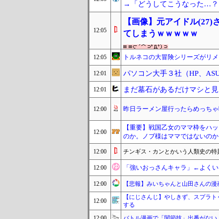
→「どうしてこうなった…？（
【画像】元アイドル(27
12:05
てしまうｗｗｗｗｗ
トルネコの大冒険シリーズがリメ
12:05
パソコン大手３社（HP、AS
12:01
まだ墓石があるだけマシと見
12:01
昨日ラーメン屋行ったらめっちゃ
12:00
【重要】戦国乙女のママ枠をハッ
12:00
のか。ノブ様はママではないのか
12:00
チンギス・カンとかいう人類史の特
「強いおっさんキャラ」←よくい
12:00
12:00
【悲報】みいちゃんと山田さんの漫
【にじさんじ】やしきず、スプラト
12:00
する
12:00
バトル漫画で「関節技」出番がない