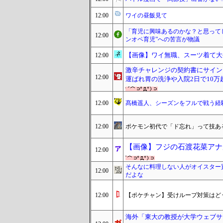
12:00
ワイの昼飯見て
「育児に興味あるのかな？と思って
12:00
ンオペ育児”への苦言が物議
【画像】ワイ無職、スーツ着て大
12:00
激辛チャレンジの契約書にサイン
12:00
運ばれ胃の洗浄や入院2日で10万超え
12:00
髙橋遥人、シーズンをフルで戦う経
12:00
ポケモン初代で「ド忘れ」って技あ
【画像】フジの石渡花菜アナ
12:00
そんなに料理しない人がオイスター
12:00
だよな
12:00
【ポケチャン】受けループ対策はど
海外「東大の教授が大学ウェブサ