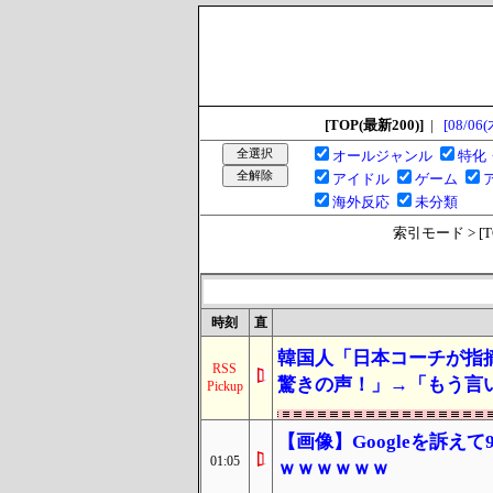
[TOP(最新200)]
|
[08/06(
オールジャンル
特化
アイドル
ゲーム
海外反応
未分類
索引モード > [TOP
時刻
直
韓国人「日本コーチが指
RSS
驚きの声！」→「もう言
Pickup
【画像】Googleを訴
01:05
ｗｗｗｗｗｗ