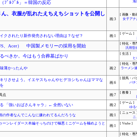
海
ﾌﾞﾙﾌﾞﾙ」＝韓国の反応
)さん、衣服が乱れたえちえちショットを公開し
[ 画像・動画
画:3
女子アナ
[ ゲーム ]
イクされたり新作発売されない理由は？なぜ？
画:1
[ 特化・専門
US、Acer） 中国製メモリーの採用を開始
汎用型
[ 生活 ]
るべきか。今はもう合葬墓ばかり
ヒ
[ 特化・専門
味薄かったんや
画:2
ラーメン速
[ 競馬・パ
キリさせよう。イエヤスちゃんやヒデヨシちゃんはママな
画:6
パチ
を
[ 教養 ]
異点
画:7
[ ゲーム ]
る 「強いおばさんキャラ」← 全然いない
画:2
ゆる
[ ニュース 
画の作者なんでこんなに嫌われてるんだろうな
画:1
ニ
ゥーンレイダース本編そっちのけで極悪ミニゲームを極めようと
[ Vtube ]
画:1
[ 特化・専門
…