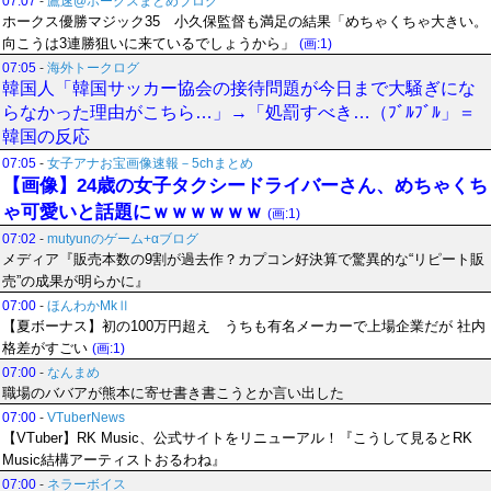
07:07
-
鷹速@ホークスまとめブログ
ホークス優勝マジック35 小久保監督も満足の結果「めちゃくちゃ大きい。
向こうは3連勝狙いに来ているでしょうから」
(画:1)
07:05
-
海外トークログ
韓国人「韓国サッカー協会の接待問題が今日まで大騒ぎにな
らなかった理由がこちら…」→「処罰すべき…（ﾌﾞﾙﾌﾞﾙ」＝
韓国の反応
07:05
-
女子アナお宝画像速報－5chまとめ
【画像】24歳の女子タクシードライバーさん、めちゃくち
ゃ可愛いと話題にｗｗｗｗｗｗ
(画:1)
07:02
-
mutyunのゲーム+αブログ
メディア『販売本数の9割が過去作？カプコン好決算で驚異的な“リピート販
売”の成果が明らかに』
07:00
-
ほんわかMkⅡ
【夏ボーナス】初の100万円超え うちも有名メーカーで上場企業だが 社内
格差がすごい
(画:1)
07:00
-
なんまめ
職場のババアが熊本に寄せ書き書こうとか言い出した
07:00
-
VTuberNews
【VTuber】RK Music、公式サイトをリニューアル！『こうして見るとRK
Music結構アーティストおるわね』
07:00
-
ネラーボイス