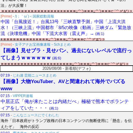
法」が大反響！
[Prime]
-
/)；｀ω´)＜国家総動員報
中国「台風接近！」台風13号「三峡直撃予測」中国「上流大洪
水！（三峡上流」中国都市「8/5の映像（動画」三峡ダム「緊急放
流（決壊危機」中国「下流大水害（震え声」→
(画:1)
[Prime]
-
女子アナお宝画像速報－5chまとめ
【画像】見せブラ・見せパン、過去にないレベルで流行っ
てしまうｗｗｗｗｗｗ
(画:6)
2026/08/08 - 新着順(デフォ)
07:19
-
じわ速 芸能ニュースまとめ
【画像】大物YouTuber、AVと間違われて海外でバズる
www
07:15
-
VIPPER速報
中居正広「俺が来たことは内緒だべ」極秘で熊本でボランテ
ィアをしていた・・・
(画:1)
07:15
-
こんなニュースにでくわした
海外「日本政府がトランプ政権の日本コンテンツの無断使用に「懸念」を伝
えたぞ」 海外の反応