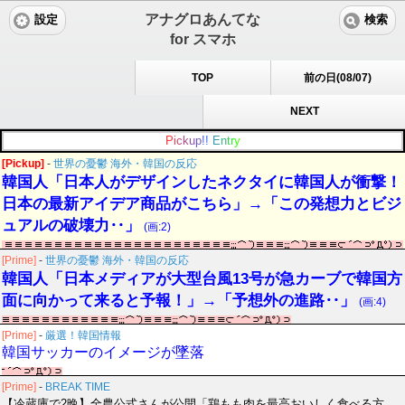
アナグロあんてな
設定
検索
for スマホ
TOP
前の日(08/07)
NEXT
P
i
c
k
u
p
!
!
E
n
t
r
y
[Pickup]
-
世界の憂鬱 海外・韓国の反応
韓国人「日本人がデザインしたネクタイに韓国人が衝撃！
日本の最新アイデア商品がこちら」→「この発想力とビジ
ュアルの破壊力‥」
(画:2)
[Prime]
-
世界の憂鬱 海外・韓国の反応
韓国人「日本メディアが大型台風13号が急カーブで韓国方
面に向かって来ると予報！」→「予想外の進路‥」
(画:4)
[Prime]
-
厳選！韓国情報
韓国サッカーのイメージが墜落
[Prime]
-
BREAK TIME
【冷蔵庫で2晩】全農公式さんが公開「鶏もも肉を最高おいしく食べる方