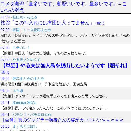
コメダ珈琲「量多いです、客層いいです、量多いです」←こ
いつの弱点
07:00
-
登山ちゃんねる
旅館「この押入れには布団は入ってません」
(画:1)
07:00
-
韓国ニュース反応まとめ
韓国人「朝目覚めたらベッドが360度グルグル…」ハン・ガインを苦しめた『あの
病気』が話題に
07:00
-
ニチカン！
【朗報】韓国人「新宿の自販機、うちの飲み物だらけ」
07:00
-
やる夫まとめくす
【単話】やる夫は無人島を脱出したいようです【朝それ】
(画:1)
06:56
-
競馬まとめのまとめ
税務署員1億円超脱税疑い 詐取金で競艇か、国税当局
06:55
-
ネギ速
【悲報】ゆうや「トラック運転手はバカでも出来ると思ってる陰へ」
06:51
-
Samurai GOAL
【画像】香川って凄かったんだな。このメンツに並ぶのえぐいぞ…
06:51
-
パチンコ・パチスロ.com
【画像】真のジャグラー演者さんの姿がカッコいいｗｗｗｗｗ
06:50
-
まぐろとにぼし