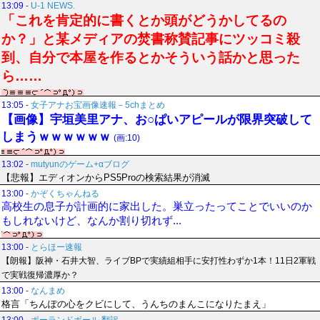
13:09
-
U-1 NEWS.
「これを肯定的に書くとか頭がどうかしてるの
か？」と某メディアの焚書称賛記事にツッコミ殺
到、自分で本屋を作るとかそういう話かと思った
ら……
13:05
-
女子アナお宝画像速報－5chまとめ
【画像】宇垣美里アナ、お○ぱいアピールが限界突破して
しまうｗｗｗｗｗｗ
(画:10)
13:02
-
mutyunのゲーム+αブログ
【悲報】エディオンからPS5Proの検索結果が消滅
13:00
-
かぞくちゃんねる
高校生の息子が計画的に家出した。巣立ったってことでいいのか
もしれないけど、なんか割り切れず...
13:00
-
とらほー速報
【朗報】阪神・石井大智、ライブBPで実績組相手に安打性わずか1本！11日2軍戦
で実戦復帰濃厚か？
13:00
-
なんまめ
格言「ちんぽの心をクビにして、うんちのまんこになりたまえ」