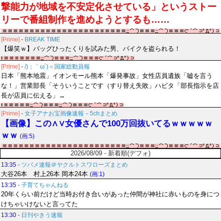
撃能力が地域を不安定化させている」というストー
リーで番組制作を進めようとするも……
[Prime]
-
BREAK TIME
【爆笑ｗ】バッグひったくりを試みた男、バイクを盗られる！
[Prime]
-
/)；｀ω´)＜国家総動員報
日本「熊本地震」イオンモール熊本「爆発事故」女性店員遺族「嘘を言う
な！」営業部長「そういうことです（すり替え失敗」ハビタ「部長指示を店
長が店員に伝える」→
[Prime]
-
女子アナお宝画像速報－5chまとめ
【画像】この∧∨女優さんで100万回抜いてるｗｗｗｗｗ
ｗｗ
(画:5)
2026/08/09 - 新着順(デフォ)
13:35
-
ツバメ速報＠ヤクルトスワローズまとめ
大谷26本 村上26本 岡本24本
(画:1)
13:35
-
子育てちゃんねる
20年くらい前だけど当時お付き合いがあった仲間が神社に赤いものを身につ
けちゃいけないと言ってた
13:30
-
日刊やきう速報