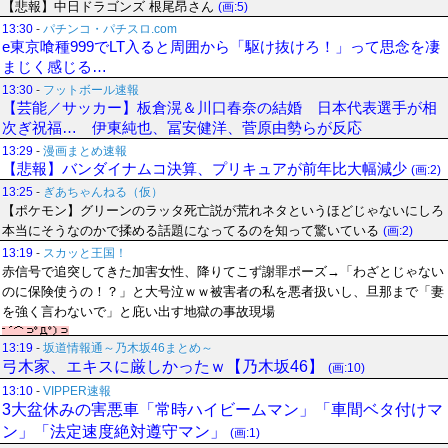
【悲報】中日ドラゴンズ 根尾昂さん
(画:5)
13:30
-
パチンコ・パチスロ.com
e東京喰種999でLT入ると周囲から「駆け抜けろ！」って思念を凄
まじく感じる…
13:30
-
フットボール速報
【芸能／サッカー】板倉滉＆川口春奈の結婚 日本代表選手が相
次ぎ祝福… 伊東純也、冨安健洋、菅原由勢らが反応
13:29
-
漫画まとめ速報
【悲報】バンダイナムコ決算、プリキュアが前年比大幅減少
(画:2)
13:25
-
ぎあちゃんねる（仮）
【ポケモン】グリーンのラッタ死亡説が荒れネタというほどじゃないにしろ
本当にそうなのかで揉める話題になってるのを知って驚いている
(画:2)
13:19
-
スカッと王国！
赤信号で追突してきた加害女性、降りてこず謝罪ポーズ→「わざとじゃない
のに保険使うの！？」と大号泣ｗｗ被害者の私を悪者扱いし、旦那まで「妻
を強く言わないで」と庇い出す地獄の事故現場
13:19
-
坂道情報通～乃木坂46まとめ～
弓木家、エキスに厳しかったｗ【乃木坂46】
(画:10)
13:10
-
VIPPER速報
3大盆休みの害悪車「常時ハイビームマン」「車間ベタ付けマ
ン」「法定速度絶対遵守マン」
(画:1)