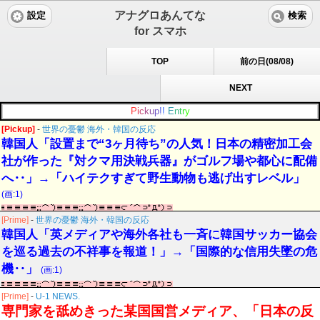
アナグロあんてな
設定
検索
for スマホ
TOP
前の日(08/08)
NEXT
P
i
c
k
u
p
!
!
E
n
t
r
y
[Pickup]
-
世界の憂鬱 海外・韓国の反応
韓国人「設置まで“3ヶ月待ち”の人気！日本の精密加工会
社が作った『対クマ用決戦兵器』がゴルフ場や都心に配備
へ‥」→「ハイテクすぎて野生動物も逃げ出すレベル」
(画:1)
[Prime]
-
世界の憂鬱 海外・韓国の反応
韓国人「英メディアや海外各社も一斉に韓国サッカー協会
を巡る過去の不祥事を報道！」→「国際的な信用失墜の危
機‥」
(画:1)
[Prime]
-
U-1 NEWS.
専門家を舐めきった某国国営メディア、「日本の反