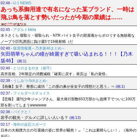
02:48
-
U-1 NEWS.
あっち系御用達で有名になった某ブランド、一時は
飛ぶ鳥を落とす勢いだったが今期の業績は……
02:45
-
アダルトMeta
水卜さくら 寝取り・寝取られ・NTR バイト女子の部屋着からポロリする無頓着な
ノーブラ巨乳誘惑に負け週5で19発射精（だ
02:40
-
坂道情報通～乃木坂46まとめ～
矢田萌華ちゃんの瞳が綺麗すぎて吸い込まれる！！！【乃木
坂46】
(画:1)
02:40
-
とりのまるやき（保守）
高市首相、2年限定の消費減税「確実に戻す」発言は「私の覚悟」
02:39
-
うしみつ-5chまとめ-
【画像】女子、整形に成功「この形の鼻が全女子の理想だと思う」⇒
(画:1)
02:37
-
フィルダースチョイス
【悲報】 週刊少年ジャンプさん、最大発行部数653万部から急降下でついに100万
部を割ってしまうwwwwww
02:36
-
バイクと！
岩手の観光・グルメに詳しい人いる？
(画:13)
02:17
-
海外の反応スポーツ
日本の大相撲力士の引退後の姿に世界が騒然！←「これは素晴らしい！」（海外の
反応）