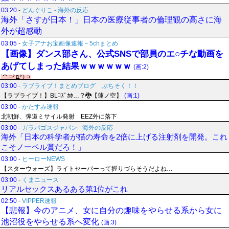
03:20
-
どんぐりこ - 海外の反応
海外「さすが日本！」日本の医療従事者の倫理観の高さに海
外が超感動
03:05
-
女子アナお宝画像速報－5chまとめ
【画像】ダンス部さん、公式SNSで部員のエ○チな動画を
あげてしまった結果ｗｗｗｗｗｗ
(画:2)
03:00
-
ラブライブ！まとめブログ ぷちそく！！
【ラブライブ！】BLｺｽﾞｶﾎ…？🐉【蓮ノ空】
(画:1)
03:00
-
かたすみ速報
北朝鮮、弾道ミサイル発射 EEZ外に落下
03:00
-
ガラパゴスジャパン - 海外の反応
海外「日本の科学者が猫の寿命を2倍に上げる注射剤を開発。これ
こそノーベル賞だろ！」
03:00
-
ヒーローNEWS
【スターウォーズ】ライトセーバーって握りづらそうだよね…
03:00
-
くまニュース
リアルセックスあるある第1位がこれ
02:50
-
VIPPER速報
【悲報】今のアニメ、女に自分の趣味をやらせる系から女に
池沼役をやらせる系へ変化
(画:3)