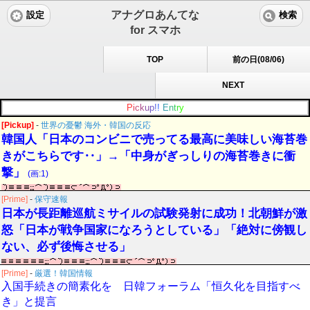
アナグロあんてな
設定
検索
for スマホ
TOP
前の日(08/06)
NEXT
P
i
c
k
u
p
!
!
E
n
t
r
y
[Pickup]
-
世界の憂鬱 海外・韓国の反応
韓国人「日本のコンビニで売ってる最高に美味しい海苔巻
きがこちらです‥」→「中身がぎっしりの海苔巻きに衝
撃」
(画:1)
[Prime]
-
保守速報
日本が長距離巡航ミサイルの試験発射に成功！北朝鮮が激
怒「日本が戦争国家になろうとしている」「絶対に傍観し
ない、必ず後悔させる」
[Prime]
-
厳選！韓国情報
入国手続きの簡素化を 日韓フォーラム「恒久化を目指すべ
き」と提言