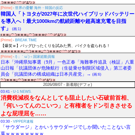
[Prime]
-
世界の憂鬱 海外・韓国の反応
韓国人「トヨタが2027年に次世代ハイブリッドバッテリー
を導入へ！最大1000kmの航続距離や超高速充電を目指
す」
(画:1)
[Prime]
-
BREAK TIME
【爆笑ｗ】バッグひったくりを試みた男、バイクを盗られる！
[Prime]
-
/)；｀ω´)＜国家総動員報
日本「沖縄県知事選（9月」一色正春「海難事件追及（検証」八重
山日報「抗議団体が危険航行（生徒乗せ制限区域侵入」第三者委
員会「抗議団体の構成組織は日本共産党」→
(画:6)
2026/08/07 - 新着順(デフォ)
03:41
-
U-1 NEWS.
消費税減税をなんとしても阻止したい石破前首相、
「何いってんのこいつ」と有権者をドン引きさせる
よな屁理屈を……
03:30
-
VIPPER速報
「サウダージ」とかいうサウダージでしか聞いたことない言
葉ｗｗｗｗｗｗｗｗ