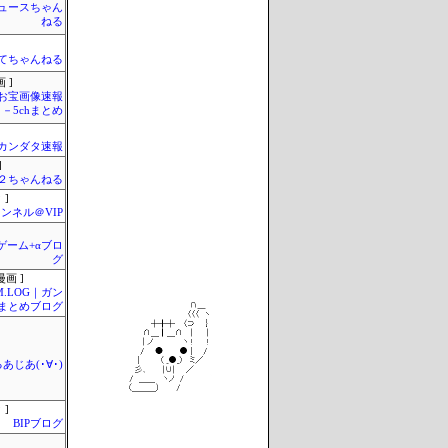
ュースちゃん
ねる
てちゃんねる
 ]
お宝画像速報
－5chまとめ
カンダタ速報
]
h＠２ちゃんねる
 ]
ンネル＠VIP
のゲーム+αブロ
グ
画 ]
M.LOG｜ガン
まとめブログ
あじあ(･∀･)
 ]
BIPブログ