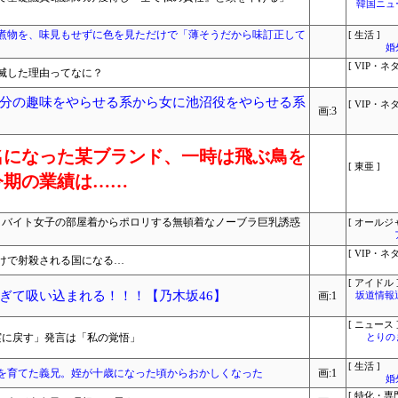
韓国ニュ
煮物を、味見もせずに色を見ただけで「薄そうだから味訂正して
[ 生活 ]
婚
[ VIP・ネタ
滅した理由ってなに？
分の趣味をやらせる系から女に池沼役をやらせる系
[ VIP・ネタ
画:3
名になった某ブランド、一時は飛ぶ鳥を
[ 東亜 ]
今期の業績は……
R バイト女子の部屋着からポロリする無頓着なノーブラ巨乳誘惑
[ オールジ
[ VIP・ネタ
けで射殺される国になる…
[ アイドル 
ぎて吸い込まれる！！！【乃木坂46】
画:1
坂道情報
[ ニュース 
実に戻す」発言は「私の覚悟」
とりの
[ 生活 ]
を育てた義兄。姪が十歳になった頃からおかしくなった
画:1
婚
[ 特化・専門