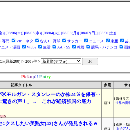
金)]
[08/06(木)]
[08/05(水)]
[08/04(火)]
[08/03(月)]
[08/02(日)]
[08/01(土)]
・専門
VIP・ネタ
なんJ・野球
サッカー
ニュース
東亜
芸
アニメ・漫画
Vtube
生活
AA・SS
教養
競馬・パチンコ
画
(最新200)] > 200 /件 >
P
i
c
k
u
p
!
!
E
n
t
r
y
記事タイトル
参照
サ
が米モルガン・スタンレーのか株24％を保有‥
[ 海外反応 
に驚きの声！」→「これが経済強国の底力
画:1
世界の憂
○クスしたい美熟女(42)さんが発見されるｗ
[ 画像・動画
画:2
女子アナ