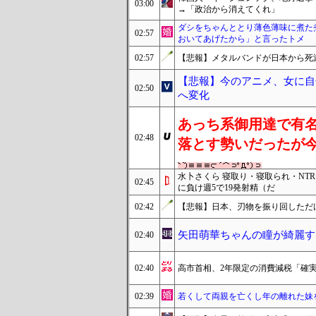
03:00
→「政治から消えてくれ」
ダシをちゃんととり薄色薄味に煮た
02:57
おいてあげたから」と言ったトメ
02:57
【悲報】メタルバンドが日本から死
【悲報】今のアニメ、女に自
02:50
へ変化
あっち系御用達で有
02:48
落とす勢いだったが
水卜さくら 寝取り・寝取られ・NT
02:45
に負け週5で19発射精（だ
02:42
【悲報】日本、刃物を振り回しただ
矢田萌華ちゃんの瞳が綺麗す
02:40
02:40
高市首相、2年限定の消費減税「確
02:39
若くして両親を亡くし年の離れた妹