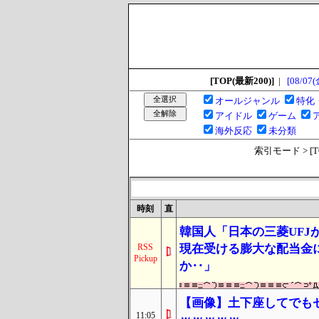
[TOP(最新200)]
|
[08/07(
オールジャンル
特化
アイドル
ゲーム
海外反応
未分類
索引モード > [TOP
時刻
直
韓国人「日本の三菱UFJ
RSS
現在受ける膨大な配当金
Pickup
か‥」
【画像】土下座してでもセ
11:05