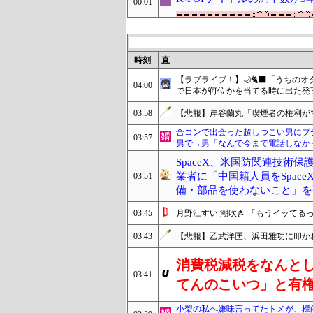
00:01
時刻
直
【ラブライブ！】🌙🐈‍⬛「うち
04:00
で日本が何位かを当てる時に出た発
03:58
【悲報】岸谷蘭丸「喫煙者の権利が
合コンで出会った超しつこい男にブ
03:57
男で→男「なんで今まで電話しなか
SpaceX、米国防関連技術
業者に「中国籍人員をSpac
03:51
備・部品を使わないこと」を
03:45
月野江すい 潮吹き 「もうイッてる
03:43
【悲報】乙武洋匡、浜田雅功に叩か
消費税減税をなんと
03:41
てんのこいつ」と有
小梨の私へ嫌味言ってたトメが、標