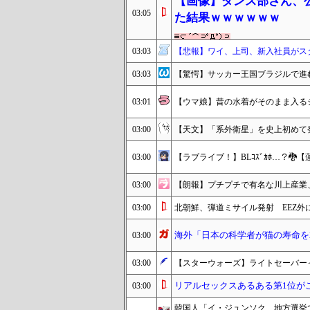
【画像】ダンス部さん、公
03:05
た結果ｗｗｗｗｗｗ
03:03
【悲報】ワイ、上司、新入社員がス
03:03
【驚愕】サッカー王国ブラジルで進
03:01
【ウマ娘】昔の水着がそのまま入る
03:00
【天文】「系外衛星」を史上初めて
03:00
【ラブライブ！】BLｺｽﾞｶﾎ…？🐉
03:00
【朗報】プチプチで有名な川上産業
03:00
北朝鮮、弾道ミサイル発射 EEZ外
海外「日本の科学者が猫の寿命を
03:00
03:00
【スターウォーズ】ライトセーバー
リアルセックスあるある第1位が
03:00
韓国人「イ・ジュンソク、地方選挙