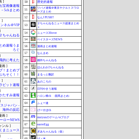
 ]
50
歴史的速報
お宝画像速報
ツバメ速報＠東京ヤクルトスワロ
51
－5chまとめ
ーズまとめ
52
なんJ PUSH!!
 ]
２ちゃんねるニュース超速まとめ
ンネル＠VIP
53
＋
]
54
ニュース30over
h＠２ちゃんねる
54
ベイスターズNEWS
とめ速報うま
56
漫画まとめ速報
ろぐ
57
なんまめ
]
識的に考えた
58
婚外ちゃんねる
画 ]
59
ほんわか2ちゃんねる
ブ！まとめブ
ぷちそく！！
60
まるっと翻訳
 ]
61
あのころの
ラビット速報
62
日刊やきう速報
]
かたすみ速報
63
ハロン棒ch -競馬まとめ-
]
64
ふぇー速
スジャパン -
海外の反応
65
げーすぽch
画 ]
66
mutyunのゲーム+αブログ
ーローNEWS
67
easterEgg
ャンル ]
くまニュース
68
ぎあちゃんねる（仮）
]
69
げぇ速