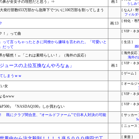
の鼻が全女子の理想だと思う」⇒
画:1
うしみつ
大発行部数653万部から急降下でついに100万部を割ってしまう
[ なんJ・野
フィルダ
[ 特化・専門
？
画:13
[ VIP・ネタ
？！」って曲
」って言っちゃったときに同僚から嫌味を言われた。「可愛いと
[ 生活 ]
」だって
婚
[ 海外反応 
界が騒然！←「これは素晴らしい！」（海外の反応）
海外の
[ VIP・ネタ
ジュースの上位互換なんやろなぁ」
画:1
[ ゲーム ]
してしまうｗｗ
[ オールジ
狂い女
[ VIP・ネタ
なるwww
[ VIP・ネタ
P500』『NASDAQ100』しか買わない
！ 既にクラブ間合意、“オールドファーム”で日本人対決の可能
[ サッカー 
S
[ ニュース 
[ 東亜 ]
世界中から注文殺到！！！ １兆５０００億円で工