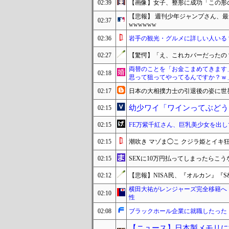
02:39
【画像】女子、整形に成功「この形
【悲報】 週刊少年ジャンプさん、最
02:37
wwwwww
02:36
岩手の観光・グルメに詳しい人いる
02:27
【驚愕】「え、これカバーだったの
両替のことを「お金こまめてきます
02:18
思って狙ってやってるんですか？ｗ
02:17
日本の大相撲力士の引退後の姿に世
幼少ワイ「ワインってぶどう
02:15
02:15
FE万紫千紅さん、巨乳美少女を出
02:15
潮吹き マゾま◯こ クジラ姫とイキ
02:15
SEXに10万円払ってしまったらこう
02:12
【悲報】NISA民、『オルカン』『S&
横田大祐がレンジャーズ完全移籍へ
02:10
性
02:08
ブラックホール企業に就職したった
【ニュース】日本製メモリに