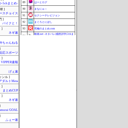
89
はーとログ
-5chまとめ-
90
まなにゅ～
球 ]
ースチョイス
91
セクシーテレビジョン
 ]
92
まぐろとにぼし
バイクと！
 ]
93
究極のまとめ.com
ネギ速
映画.net -ネタバレ|感想|評判 2chま
94
とめブログ-
95
釣りまとめ速報
外ちゃんねる
]
96
マラソン速報
反応スポーツ
97
Samurai GOAL
 ]
97
じゃぽにか反応帳
VIPPER速報
97
ZAPZAP!
げぇ速
100
ねこのあまやどり
ャンル ]
Update 08/07 03:38
アダルトMeta
 ]
まとめCUP
 ]
ネギ速
]
amurai GOAL
]
ふぇー速