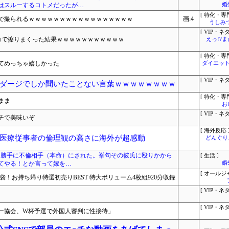
はスルーするコトメだったが…
婚
[ 特化・専門
呂で撮られるｗｗｗｗｗｗｗｗｗｗｗｗｗｗｗｗｗ
画:4
うしみつ
[ VIP・ネタ
コで擦りまくった結果ｗｗｗｗｗｗｗｗｗｗｗ
えっ!?
[ 特化・専門
てめっちゃ嬉しかった
ダイエット
[ VIP・ネタ
ダージでしか聞いたことない言葉ｗｗｗｗｗｗｗｗ
[ 特化・専門
まま
お
[ VIP・ネタ
チで美味いぞ
[ 海外反応 
医療従事者の倫理観の高さに海外が超感動
どんぐりこ
に、勝手に不倫相手（本命）にされた。挙句その彼氏に殴りかから
[ 生活 ]
てやる！とか言って嫁を…
婚
[ オールジ
福袋！お持ち帰り特選初売りBEST 特大ボリューム4枚組920分収録
[ VIP・ネタ
[ VIP・ネタ
ー協会、W杯予選で外国人審判に性接待」