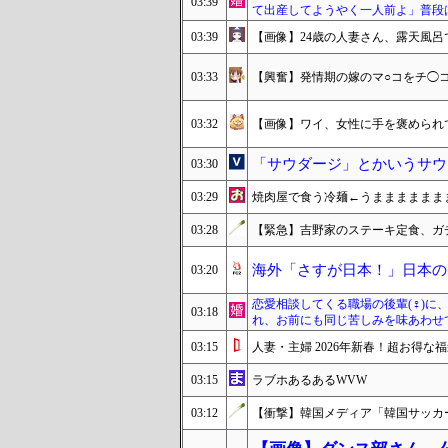
03:39
て出産してようやく一人前よ」普段
03:39
【画像】24歳の人妻さん、露天風
03:33
【興奮】発情期の嫁のマ○コをチ◯
03:32
【画像】ワイ、女性に手を褒められ
「サウダージ」とかいうサウ
03:30
03:29
焼肉屋で食う冷麺←うまままままま
03:28
【緊急】吉野家のステーキ定食、ガ
海外「さすが日本！」日本の
03:20
恋愛相談してくる職場の後輩(♀)
03:18
れ、お前にも同じ苦しみを味あわせ
03:15
人妻・主婦 2026年新春！超お得な
03:15
ラブホあるあるWVW
03:12
【衝撃】韓国メディア「韓国サッカ