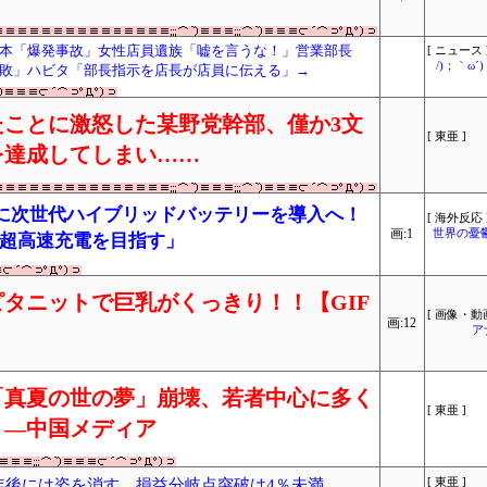
本「爆発事故」女性店員遺族「嘘を言うな！」営業部長
[ ニュース 
/)；｀ω
敗」ハビタ「部長指示を店長が店員に伝える」→
ことに激怒した某野党幹部、僅か3文
[ 東亜 ]
を達成してしまい……
年に次世代ハイブリッドバッテリーを導入へ！
[ 海外反応 
画:1
世界の憂
離や超高速充電を目指す」
タニットで巨乳がくっきり！！【GIF
[ 画像・動画
画:12
ア
「真夏の世の夢」崩壊、若者中心に多く
[ 東亜 ]
」―中国メディア
3年後には姿を消す…損益分岐点突破は4％未満
[ 東亜 ]