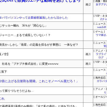
式SNSで部員のエ○チな動画をあげてしまっ
[ 画像・動画
画:2
女子アナ
[ VIP・ネタ
タバでパソコンやって企業秘密漏洩したから泣かした
Zチャ
[ ニュース 
むサッカー離れ 36％が「関心なし」
watc
[ ゲーム ]
ジャーニー…まるで成長していない！？
ウマ娘ま
[ ニュース 
発見か--しかし「衛星」の定義を揺るがす事態に 一体なぜ？
常
[ アニメ・漫
【蓮ノ空】
画:1
ラブライ
ログ 
[ VIP・ネタ
、社名を「プチプチ株式会社」に変更wwwww
画:1
[ ニュース 
に落下
[ 海外反応 
2倍に上げる注射剤を開発。これこそノーベル賞だろ！」
ガラパゴ
[ アニメ・漫
って握りづらそうだよね…
ヒ
[ オールジ
これ
[ 海外反応 
で基礎議員1議席のみ獲得し『全て私の責任』と頭を下げる」