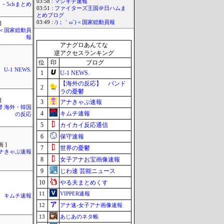
03:58 :
マジキチ速報
－5chまとめ
03:51 :
ファイターズ王国＠日ハムま
とめブログ
03:49 :
/)；｀ω´)＜国家総動員報
]
´)＜国家総動員
報
アナグロあんてな
逆アクセスランキング
位
印
ブログ
U-1 NEWS.
1
U-1 NEWS.
【海外の反応】 パンド
2
ラの憂鬱
]
3
アナきゃぷ速報
鬱 海外・韓国
4
キムチ速報
の反応
5
カイカイ反応通信
6
保守速報
 ]
7
世界の憂鬱
ナきゃぷ速報
8
女子アナお宝画像速報
9
じわ速 芸能ニュース
10
やる夫まとめくす
11
VIPPER速報
キムチ速報
12
アナ速‐女子アナ画像速報
13
あじあのネタ帳