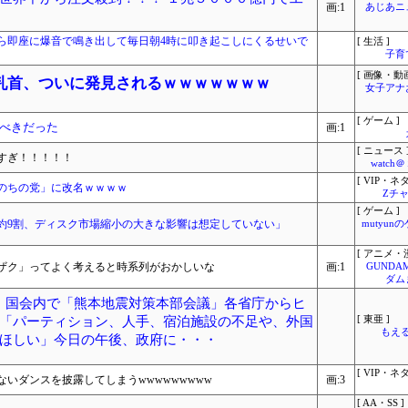
画:1
あじあニ
ら即座に爆音で鳴き出して毎日朝4時に叩き起こしにくるせいで
[ 生活 ]
子育
[ 画像・動画
乳首、ついに発見されるｗｗｗｗｗｗｗ
女子アナ
[ ゲーム ]
べきだった
画:1
[ ニュース 
すぎ！！！！！
watc
[ VIP・ネタ
のちの党」に改名ｗｗｗｗ
Zチャ
[ ゲーム ]
約9割、ディスク市場縮小の大きな影響は想定していない」
mutyun
[ アニメ・漫
ザク」ってよく考えると時系列がおかしいな
画:1
GUNDA
ダム
明、国会内で「熊本地震対策本部会議」各省庁からヒ
「パーティション、人手、宿泊施設の不足や、外国
[ 東亜 ]
もえる
ほしい」今日の午後、政府に・・・
[ VIP・ネタ
いダンスを披露してしまうwwwwwwwww
画:3
[ AA・SS ]