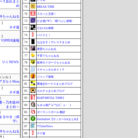
ース反応まと
め
70
BREAK TIME
70
スカッと王国！
外ちゃんねる
72
ひま速(°∀°) -暇つぶし速報-
 ]
ネギ速
72
けおけお速報
74
バイクと！
 ]
VIPPER速報
74
もばます｜デレステまとめ
76
黄昏ちゃんねる
77
子育てちゃんねる
U-1 NEWS.
78
阪神タイガースちゃんねる
79
Ｚチャンネル＠ＶＩＰ
80
ジャンプ速報
ャンル ]
アダルトMeta
81
鷹速@ホークスまとめブログ
 ]
81
カルチョまとめブログ
ネギ速
]
83
BABYMETAL TIMES
通～乃木坂46
84
もきゅ速(*´ω`*)人(´･ェ･｀)
まとめ～
85
ポーランドボール 翻訳
]
まるやき（保
86
footballnet【サッカー5chまとめ】
守）
87
VTuberNews
外ちゃんねる
88
チゲ速
 ]