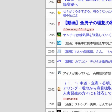
02:07
場増築へ
セミがうるさすぎる。明るくなった
02:05
寝不足だよ
【動画】全男子の理想の
02:05
ヤムチャは繰気弾を強化していく
02:05
02:03
【動画】手術中に熊本地震直撃やば
02:03
【速報】れいわ新選組、さん、「い
02:02
【朗報】カプコン「デジタル販売が
02:02
アイナが乗っていた「高機動試作型
（ ´_ゝ`）中道・立憲・公
アリング・現地から意見聴取
02:02
人実習生の方々にも対応して
02:01
【画像】スレンダー美脚、とんでもな