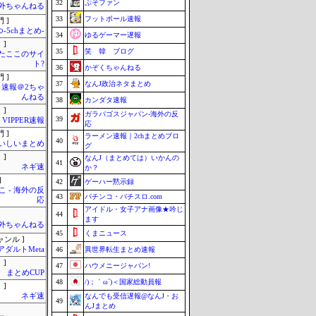
32
ぷそファン
外ちゃんねる
33
フットボール速報
 ]
-5chまとめ-
34
ゆるゲーマー遅報
 ]
35
笑 韓 ブログ
またここのサイ
ト?
36
かぞくちゃんねる
 ]
37
なんJ政治ネタまとめ
速報＠2ちゃ
んねる
38
カンダタ速報
 ]
ガラパゴスジャパン-海外の反
39
VIPPER速報
応
 ]
ラーメン速報｜2chまとめブロ
40
いしいまとめ
グ
 ]
なんJ（まとめては）いかんの
41
ネギ速
か？
]
42
ゲーハー黙示録
 - 海外の反
43
パチンコ・パチスロ.com
応
アイドル・女子アナ画像★吟じ
44
ます
外ちゃんねる
45
くまニュース
ャンル ]
アダルトMeta
46
異世界転生まとめ速報
 ]
47
ハウメニージャパン!
まとめCUP
48
/)；｀ω´)＜国家総動員報
 ]
ネギ速
なんでも受信遅報@なんJ・お
49
んJまとめ