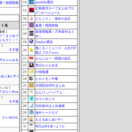
14
mashlife通信
選！韓国情報
広島東洋カープまとめブロ
15
グ | かーぷぶーん
16
どんぐりこ - 海外の反応
イト名
17
厳選！韓国情報
坂道情報通～乃木坂46まと
画 ]
18
ブ！まとめブ
め～
ぷちそく！！
19
Glauber通信
 ]
働くモノニュース : 人生VIP
ネギ速
20
職人ブログwww
21
かんにゅー - 韓国の反応
外ちゃんねる
22
登山ちゃんねる
23
F1情報通
あじあ(･∀･)
24
ヒロイモノ中毒
25
汎用型自作PCまとめ
ャンル ]
アダルトMeta
26
なんJミュージアム
 ]
27
ネラーボイス
ネギ速
28
日向坂46まとめ速報
29
海外トークログ
U-1 NEWS.
29
もえるあじあ(･∀･)
31
明日は何を食べようか