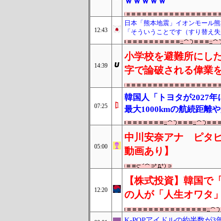
ｗｗｗｗｗ
日本「熊本地震」イオンモール熊
12:43
「そういうことです（すり替え失
小学校を避難所にした
14:39
字で論破される偉業
韓国人「トヨタが2027
07:25
最大1000kmの航続距
中川安奈アナ ピタピ
05:00
動画あり】
【株式投資】韓国で
12:20
の人が「人生オワタ
K-POPアイドルの約半数が