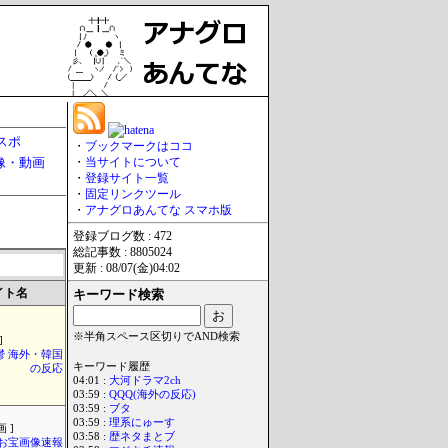
スポ
・
ブックマークはココ
像・動画
・
当サイトについて
・
登録サイト一覧
・
固定リンクツール
・
アナグロあんてな スマホ版
登録ブログ数 : 472
総記事数 : 8805024
更新 : 08/07(金)04:02
イト名
キーワード検索
※半角スペース区切りでAND検索
]
鬱 海外・韓国
キーワード履歴
の反応
04:01 :
大河ドラマ2ch
03:59 :
QQQ(海外の反応)
03:59 :
ブタ
03:59 :
理系にゅーす
 ]
03:58 :
歴ネタまとブ
お宝画像速報