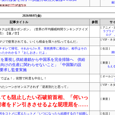
厳
2026/08/07(金)
記事タイトル
参照
サ
[ アニメ・漫
のオタクは社畜かボンボン」（世界の平均睡眠時間ランキングクイズ
ラブライ
言）【蓮ノ空】
ログ 
[ VIP・ネタ
マジで侵害されてる。いくら税金を我々が払ってるんだ」
チギレて帰宅。それから3ヶ月、突然携帯に着信が。相手はその
[ 生活 ]
ったかわかる？『おしおき』だよ」
婚
保護を重視し供給連鎖から中国系を完全排除へ 供給
[ 東亜 ]
eX向けの生産に関わらせないこと」「中国製の設
もえる
要求し監査実施
[ オールジ
ってばぁ！」状態で何度も中出し！
[ VIP・ネタ
れたシーンがオンエアされず「逆差別だと思って」
しても阻止したい石破前首相、「何いっ
[ 東亜 ]
権者をドン引きさせるよな屁理屈を……
的をコトメに変えた→トメ「いつになったら結婚するの？結婚し
[ 生活 ]