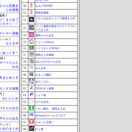
ちゃん応援ま
50
なんJ PUSH!!
とめ速報
51
歴史的速報
画 ]
２ちゃんねるニュース超速まとめ
ブ！まとめブ
52
＋
ぷちそく！！
ツバメ速報＠東京ヤクルトスワロ
52
ーズまとめ
ゲーマー遅報
54
婚外ちゃんねる
ャンル ]
55
ニュース30over
なんまめ
55
ベイスターズNEWS
まにあっくす！
57
漫画まとめ速報
球 ]
58
ほんわか2ちゃんねる
ガースちゃん
ねる
59
なんまめ
60
まるっと翻訳
夫まとめくす
61
あのころの
カンダタ速報
62
日刊やきう速報
 ]
63
ふぇー速
おいしいお
63
げーすぽch
ロちゃんねる
65
ハロン棒ch -競馬まとめ-
66
mutyunのゲーム+αブログ
外ちゃんねる
67
スカッと王国！
チンコ ]
とめのまとめ
68
げぇ速