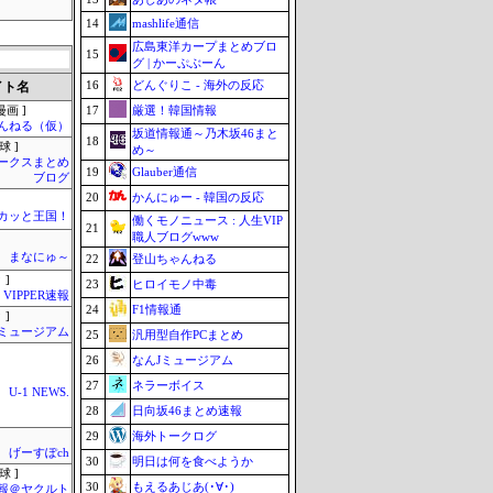
14
mashlife通信
広島東洋カープまとめブロ
15
グ | かーぷぶーん
16
どんぐりこ - 海外の反応
イト名
17
厳選！韓国情報
画 ]
んねる（仮）
坂道情報通～乃木坂46まと
18
球 ]
め～
ークスまとめ
19
Glauber通信
ブログ
20
かんにゅー - 韓国の反応
カッと王国！
働くモノニュース : 人生VIP
21
職人ブログwww
まなにゅ～
22
登山ちゃんねる
 ]
23
ヒロイモノ中毒
VIPPER速報
24
F1情報通
 ]
Jミュージアム
25
汎用型自作PCまとめ
26
なんJミュージアム
27
ネラーボイス
U-1 NEWS.
28
日向坂46まとめ速報
29
海外トークログ
げーすぽch
30
明日は何を食べようか
球 ]
30
もえるあじあ(･∀･)
報＠ヤクルト