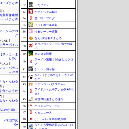
ローズまとめ
32
ぷそファン
 ]
33
かぞくちゃんねる
お宝画像速報
34
笑 韓 ブログ
－5chまとめ
35
フットボール速報
のゲーム+αブロ
36
ゆるゲーマー遅報
グ
37
なんJ政治ネタまとめ
ャンル ]
ガラパゴスジャパン-海外の反
ネラーボイス
38
応
]
39
カンダタ速報
lnet【サッカーま
とめ】
ラーメン速報｜2chまとめブロ
40
グ
チンコ ]
ンコ・パチス
41
ゲーハー黙示録
ロ.com
なんJ（まとめては）いかんの
42
か？
くちゃんねる
43
パチンコ・パチスロ.com
 ]
アイドル・女子アナ画像★吟じ
を食べようか
44
ます
 ]
45
異世界転生まとめ速報
山ちゃんねる
46
ハウメニージャパン!
ほんわかMkⅡ
47
くまニュース
]
48
/)；｀ω´)＜国家総動員報
ー -韓国の反
応-
なんでも受信遅報@なんJ・お
49
んJまとめ