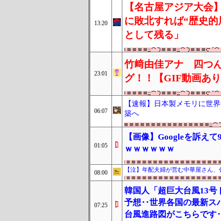
【名古屋アジア大会】
に敗北すれば“歴史的
13:20
として残る」
竹﨑由佳アナ 四つ
23:01
グ！！【GIF動画あ
【速報】日本製メモリに世界
06:07
築へ
【画像】Googleを訴
01:05
ｗｗｗｗｗｗ
【泣】年配夫婦が営む中華屋さん、
08:00
韓国人「超巨大台風13号
予想‥世界各国の最新ス
07:25
台風進路図がこちらです