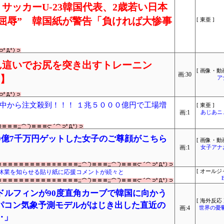
サッカーU-23韓国代表、2歳若い日本
屈辱” 韓国紙が警告「負ければ大惨事
[ 東亜 ]
ん這いでお尻を突き出すトレーニン
[ 画像・動画
画:30
り】
ア
中から注文殺到！！！ １兆５０００億円で工場増
[ 東亜 ]
画:1
あじあニ
えて9億7千万円ゲットした女子のご尊顔がこちら
[ 画像・動画
画:1
女子アナ
休業を知らせる貼り紙に応援コメントが続々と
[ オールジ
ドルフィンが90度直角カーブで韓国に向かう
[ 海外反応 
パコン気象予測モデルがはじき出した直近の
画:4
世界の憂
‥」