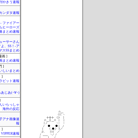
刊やきう速報
カンダタ速報
 - ファイアー
ムヒーローズ
略まとめ速報
ューサーさん
すよ、SS！-ア
マスSSまとめ
画 ]
画まとめ速報
 ]
いしいまとめ
 ]
ラビット速報
あじあ(･∀･)
]
んいらっしゃ
 海外の反応
女子アナ画像速
報
 ]
VIPPER速報