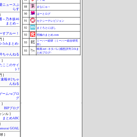
愛ニュースぷ
88
まなにゅ～
らす
90
はーとログ
]
通～乃木坂46
91
セクシーテレビジョン
まとめ～
92
まぐろとにぼし
ーすアルー！
93
究極のまとめ.com
 ]
ミーハー総研（ミーハー総合研究
93
-5chまとめ-
所）
映画.net -ネタバレ|感想|評判 2chま
93
とめブログ-
外ちゃんねる
96
釣りまとめ速報
 ]
またここのサイ
96
ZAPZAP!
ト?
98
マラソン速報
 ]
速報＠2ちゃ
99
じゃぽにか反応帳
んねる
100
みそパンNEWS
Update 08/07 18:38
のゲーム+αブロ
グ
 ]
BIPブログ
ャンル ]
まとめABC
]
amurai GOAL
球 ]