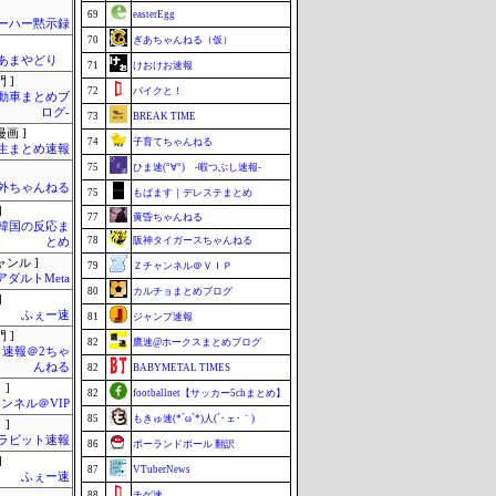
69
easterEgg
ーハー黙示録
70
ぎあちゃんねる（仮）
のあまやどり
71
けおけお速報
 ]
72
バイクと！
自動車まとめブ
ログ-
73
BREAK TIME
画 ]
74
子育てちゃんねる
生まとめ速報
75
ひま速(°∀°) -暇つぶし速報-
外ちゃんねる
75
もばます｜デレステまとめ
]
77
黄昏ちゃんねる
-韓国の反応ま
78
阪神タイガースちゃんねる
とめ
ャンル ]
79
Ｚチャンネル＠ＶＩＰ
アダルトMeta
80
カルチョまとめブログ
]
ふぇー速
81
ジャンプ速報
 ]
82
鷹速@ホークスまとめブログ
速報＠2ちゃ
んねる
82
BABYMETAL TIMES
 ]
82
footballnet【サッカー5chまとめ】
ンネル＠VIP
85
もきゅ速(*´ω`*)人(´･ェ･｀)
 ]
ラビット速報
86
ポーランドボール 翻訳
]
87
VTuberNews
ふぇー速
88
チゲ速