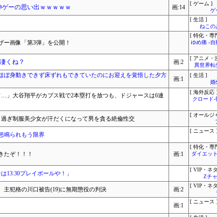
[ ゲーム ]
神ゲーの思い出ｗｗｗｗｗ
画:14
ゲ
[ 生活 ]
ねこ
[ 特化・専門
ザー画像「第3弾」を公開！
ゆめ痛 -
[ アニメ・漫
凄くね？
画:2
異世界転
いほぼ身動きできず床ずれもできていたのにお迎えを覚悟した夕方
[ 生活 ]
画:1
婚
[ 海外反応 
て…」大谷翔平がカブス戦で2本塁打を放つも、ドジャースは6連
クロード
[ オールジ
エロ過ぎ制服美少女が汗だくになって男を貪る絶倫性交
[ ニュース 
怒鳴られもう限界
[ 特化・専門
きたぞ！！！
画:1
ダイエット
[ VIP・ネタ
13:30プレイボールや！」
Zチャ
[ VIP・ネタ
主犯格の川口被告(19)に無期懲役の判決
画:2
[ ニュース 
画:1