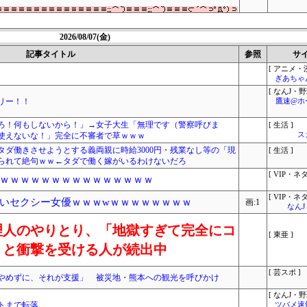
2026/08/07(金)
記事タイトル
参照
サ
[ アニメ・漫
ぎあちゃ
[ なんJ・野
リー！！
鷹速@ホ
れろ！何もしないから！」→女子大生「無理です（警察呼びま
[ 生活 ]
使えないな！」完全に不審者で草ｗｗｗ
ス
ダ働きさせようとする義両親に時給3000円・残業なし等の「現
[ 生活 ]
られて絶句ｗｗ←タダで働く嫁がいるわけないだろ
[ VIP・ネタ
ｗｗｗｗｗｗｗｗｗｗｗｗｗｗｗ
[ VIP・ネタ
いセクシー女優ｗｗｗwｗｗｗｗｗｗｗｗ
画:1
なん
理人のやりとり、「地獄すぎて完全にコ
[ 東亜 ]
」と衝撃を受ける人が続出中
[ 芸スポ ]
やめずに、それが支援」 被災地・熊本への観光を呼びかけ
[ なんJ・野
トまで転落
ツバメ速