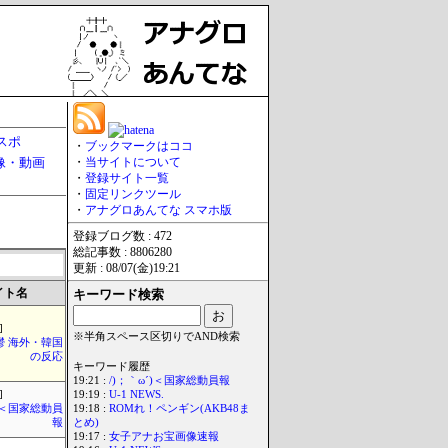
スポ
・
ブックマークはココ
像・動画
・
当サイトについて
・
登録サイト一覧
・
固定リンクツール
・
アナグロあんてな スマホ版
登録ブログ数 : 472
総記事数 : 8806280
更新 : 08/07(金)19:21
イト名
キーワード検索
]
※半角スペース区切りでAND検索
鬱 海外・韓国
の反応
キーワード履歴
19:21 :
/)；｀ω´)＜国家総動員報
]
19:19 :
U-1 NEWS.
´)＜国家総動員
19:18 :
ROMれ！ペンギン(AKB48ま
報
とめ)
19:17 :
女子アナお宝画像速報