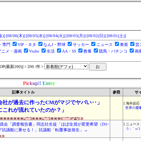
金)]
[08/06(木)]
[08/05(水)]
[08/04(火)]
[08/03(月)]
[08/02(日)]
[08/01(土)]
・専門
VIP・ネタ
なんJ・野球
サッカー
ニュース
東亜
芸
アニメ・漫画
Vtube
生活
AA・SS
教養
競馬・パチンコ
画
(最新200)] > 200 /件 >
P
i
c
k
u
p
!
!
E
n
t
r
y
記事タイトル
参照
サ
会社が過去に作ったCMがマジでヤバい‥」
[ 海外反応 
世界の憂
にこれが流れていたのか？」
員会「調査報告書」同志社生徒「ほぼ全員が変更希望（Dｺｰ
[ ニュース 
/)；｀ω
ず抗議船に乗せる！」抗議船「転覆事故発生」→