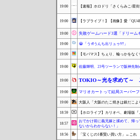
19:00
【速報】ホロドリ「さくらみこ/星
19:00
【ラブライブ！】【画像】愛「QU4
失敗ゲームハード3選「ドリーム
19:00
19:00
😭「うｯ❗️うんち出リュゥｳ‼️」
19:00
【モバマス】ちぇり、輪っかをなく
19:00
佐藤輝明、23号ツーランで阪神先制w
TOKIO～光を求めて～
19:00
マリオカートって結局スーパーフ
19:00
19:00
大阪人「大阪のたこ焼きは銀だこよ
18:59
【ホロライブ】カリオペ、劇場版『
おでかけ前に義兄嫁と揉めて、帰っ
18:57
ないからわからない！」
18:56
「宝くじの1番賢い買い方」←これ