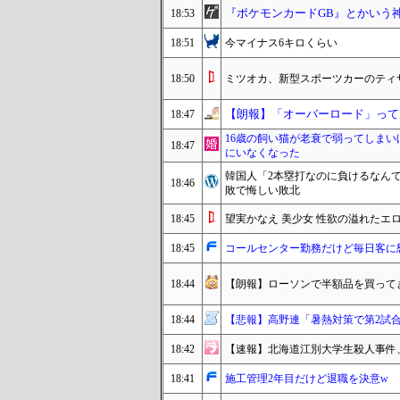
『ポケモンカードGB』とかいう
18:53
18:51
今マイナス6キロくらい
18:50
ミツオカ、新型スポーツカーのティ
【朗報】「オーバーロード」って
18:47
16歳の飼い猫が老衰で弱ってしま
18:47
にいなくなった
韓国人「2本塁打なのに負けるなん
18:46
敗で悔しい敗北
18:45
望実かなえ 美少女 性欲の溢れた
18:45
コールセンター勤務だけど毎日客に
18:44
【朗報】ローソンで半額品を買って
18:44
【悲報】高野連「暑熱対策で第2試合は
18:42
【速報】北海道江別大学生殺人事件、
18:41
施工管理2年目だけど退職を決意w