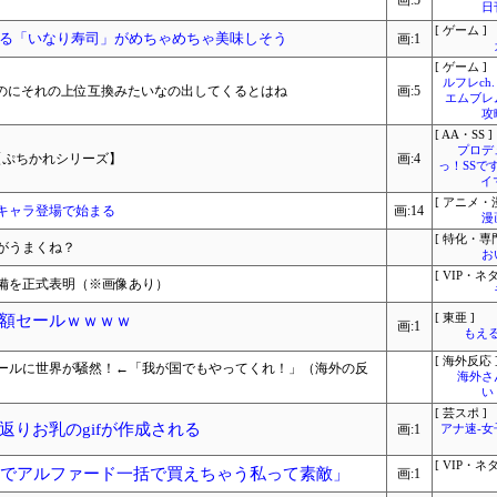
画:5
日
[ ゲーム ]
る「いなり寿司」がめちゃめちゃ美味しそう
画:1
[ ゲーム ]
ルフレch.
なのにそれの上位互換みたいなの出してくるとはね
画:5
エムブレ
攻
[ AA・SS ]
プロデ
【ぷちかれシリーズ】
画:4
っ！SSで
イ
[ アニメ・漫
キャラ登場で始まる
画:14
漫
[ 特化・専門
がうまくね？
お
[ VIP・ネタ
備を正式表明（※画像あり）
額セールｗｗｗｗ
[ 東亜 ]
画:1
もえる
[ 海外反応 
ールに世界が騒然！←「我が国でもやってくれ！」（海外の反
海外さ
い
[ 芸スポ ]
りお乳のgifが作成される
画:1
アナ速‐
[ VIP・ネタ
歳でアルファード一括で買えちゃう私って素敵」
画:1