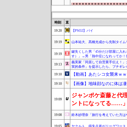
時刻
直
19:20
【PSO2】パイ
19:19
山本祐大、髙橋光成から先制タイム
鍵失くした男「45分だけ部屋に入
19:19
す）」→男「熱中症になれってか！
義実家「同居して自営業手伝え！」タ
19:13
実的条件」を提示したら、ブチギレ
【動画】あたシコ女襲来ｗｗ
19:10
【画像】地味顔なのに体は凄
19:10
ジャンポケ斎藤と代
19:09
ントになってる……
19:08
鈴木紗理奈「旅行を考えていた方は
19:05
ヤクルト、得失点差がリーグワース