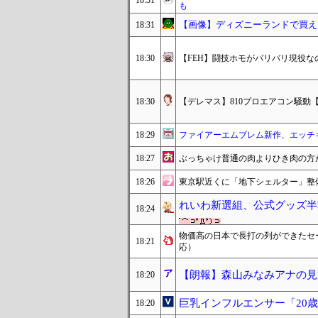
18:31
も
【画像】ディズニーランドで買え
18:31
18:30
【FEH】闘技ホモがバリバリ現役
18:30
【デレマス】810プロエアコン騒動
18:29
ファイアーエムブレム新作、エッチ
18:27
ぶっちゃけ普通の肉よりひき肉の方
18:26
東京駅近くに「地下シェルター」整
れいわ新選組、公式グッズ半
18:24
物価高の日本で長打の列ができたセ
18:21
応）
【朗報】森山みなみアナの見返
18:20
巨乳インフルエンサー「20
18:20