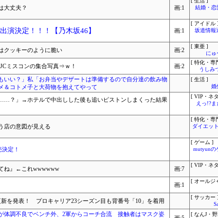
[ 生活 ]
は大丈夫？
画:1
結婚・恋
[ アイドル 
26｣に出演決定！！！【乃木坂46】
画:1
坂道情報
[ 東亜 ]
はクッキーのように脆い
画:2
にゅ
[ 特化・専門
うJCミスコンの集合写真⇒ｗ！
画:2
うしみつ
もいい？」私「お弁当やデザートは準備するので自分達の飲み物
[ 生活 ]
メ＆コトメ子と大荷物を抱えてやって
婚
[ VIP・ネタ
ろ……？」→ホテルで中出しした後も追いピストンしまくった結果
えっ!?
[ 特化・専門
う店の意図が見える
ダイエット
[ ゲーム ]
発売決定！
mutyun
[ VIP・ネタ
ね』←これwwwwww
画:7
[ オールジ
画:1
[ サッカー 
更新を発表！ プロキャリア23シーズン目も背番号「10」を着用
S
が体調不良でベンチ外、2軍からコーチ合流 接触者はマスク姿
[ なんJ・野