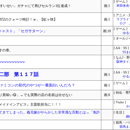
[ ゲーム ]
街すいせい」ガチャにて再びセルラン1位達成！
画:1
本田未央
[ アニメ・漫
RTZのクォーツ時計！ｗ」【虹ヶ咲】
画:1
ラブライ
ログ 
[ ゲーム ]
キャスト」「セガサターン」
画:10
ゆる
[ オールジ
[ AA・SS ]
すの巻。
SS
[ なんJ・野
wwwwwwwww
阪神タイ
[ AA・SS ]
 二部 第１１７話
画:1
やる
[ ゲーム ]
ァミコンの初代のやつが一番面白いんだろ？
画:1
[ 特化・専門
り美味い😋」←でも実際の店の名前は出せない
画:8
[ Vtube ]
メイドインアビス』主題歌担当に！！！
ホ
てきてしまった。義兄嫁がやらかした非常識な言動とは→「免許
[ 生活 ]
婚
[ 競馬・パ
競馬ま