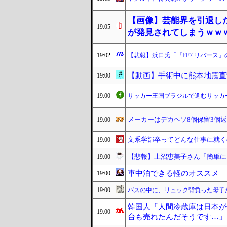
【画像】芸能界を引退した爆
19:05
が発見されてしまうｗｗ
19:02
【悲報】浜口氏「『FF7 リバース
【動画】手術中に熊本地震直
19:00
19:00
サッカー王国ブラジルで進むサッカ
メーカーはデカヘソ8個保留3個
19:00
文系学部卒ってどんな仕事に就くの
19:00
【悲報】上沼恵美子さん「簡単に
19:00
車中泊できる軽のオススメ
19:00
19:00
バスの中に、リュック背負った母子
韓国人「人間冷蔵庫は日本が
19:00
台も売れたんだそうです…」