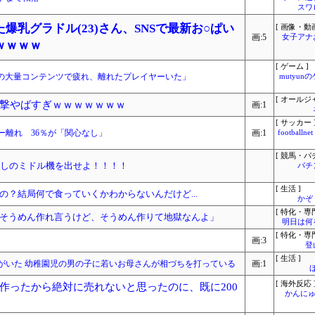
スワ
乳グラドル(23)さん、SNSで最新お○ぱい
[ 画像・動画
画:5
女子アナ
ｗｗｗｗ
[ ゲーム ]
』の大量コンテンツで疲れ、離れたプレイヤーいた」
mutyun
[ オールジ
撃やばすぎｗｗｗｗｗｗｗ
画:1
[ サッカー 
ー離れ 36％が「関心なし」
画:1
footbal
[ 競馬・パ
返しのミドル機を出せよ！！！！
パチ
[ 生活 ]
？結局何で食っていくかわからないんだけど...
かぞ
[ 特化・専門
そうめん作れ言うけど、そうめん作りて地獄なんよ」
明日は何
[ 特化・専門
画:3
登
[ 生活 ]
がいた 幼稚園児の男の子に若いお母さんが相づちを打っている
画:1
[ 海外反応 
作ったから絶対に売れないと思ったのに、既に200
かんにゅ