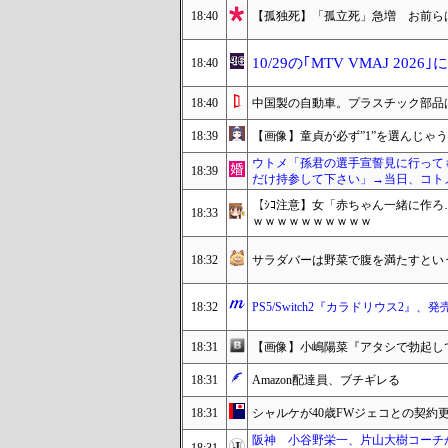
18:40
【孤独死】「孤立死」急増 お前ら
10/29の｢MTV VMAJ 20
18:40
18:40
中国製の自動車。プラスチック部品
18:39
【画像】童貞が必ず”1”を選んじゃ
ウトメ「孫君の選手宣誓見に行って
18:39
だけ持参して下さい」→当日、コト
【ｼｺ注意】女「赤ちゃん一緒に作
18:33
ｗｗｗｗｗｗｗｗｗｗ
18:32
サラダバーは野菜で腹を満たすとい
18:32
PS5/Switch2『カラドリウス2』、
18:31
【画像】小嶋陽菜『アタシで勃起して
18:31
Amazon配達員、ブチギレる
18:31
シャルケが40歳FWジェコとの契約
阪神 小谷野栄一、片山大樹コーチ