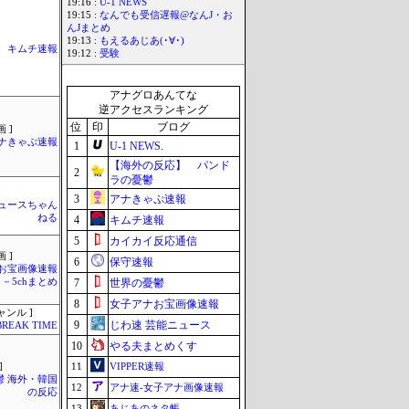
19:16 :
U-1 NEWS
19:15 :
なんでも受信遅報@なんJ・お
んJまとめ
19:13 :
もえるあじあ(･∀･)
キムチ速報
19:12 :
受験
アナグロあんてな
逆アクセスランキング
位
印
ブログ
 ]
ナきゃぷ速報
1
U-1 NEWS.
【海外の反応】 パンド
2
ラの憂鬱
3
アナきゃぷ速報
ュースちゃん
ねる
4
キムチ速報
5
カイカイ反応通信
 ]
6
保守速報
お宝画像速報
－5chまとめ
7
世界の憂鬱
8
女子アナお宝画像速報
ャンル ]
9
じわ速 芸能ニュース
BREAK TIME
10
やる夫まとめくす
11
VIPPER速報
]
鬱 海外・韓国
12
アナ速‐女子アナ画像速報
の反応
13
あじあのネタ帳