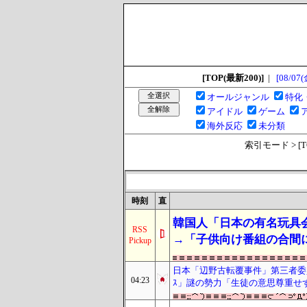
[TOP(最新200)]
|
[08/07(
オールジャンル
特化
アイドル
ゲーム
海外反応
未分類
索引モード > [TOP
時刻
直
韓国人「日本の有名玩具
RSS
→「子供向け番組の合間
Pickup
日本「辺野古転覆事件」第三者委
04:23
ｽ」謎の勢力「生徒の意思尊重せ