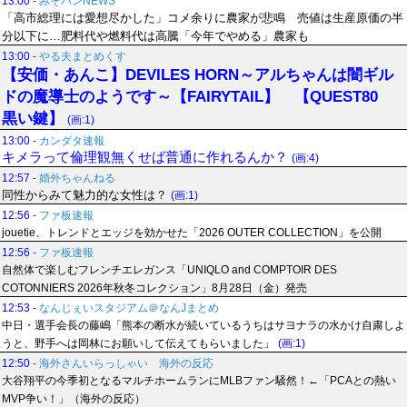
13:00
-
みそパンNEWS
「高市総理には愛想尽かした」コメ余りに農家が悲鳴 売値は生産原価の半
分以下に…肥料代や燃料代は高騰「今年でやめる」農家も
13:00
-
やる夫まとめくす
【安価・あんこ】DEVILES HORN～アルちゃんは闇ギル
ドの魔導士のようです～【FAIRYTAIL】 【QUEST80
黒い鍵】
(画:1)
13:00
-
カンダタ速報
キメラって倫理観無くせば普通に作れるんか？
(画:4)
12:57
-
婚外ちゃんねる
同性からみて魅力的な女性は？
(画:1)
12:56
-
ファ板速報
jouetie、トレンドとエッジを効かせた「2026 OUTER COLLECTION」を公開
12:56
-
ファ板速報
自然体で楽しむフレンチエレガンス「UNIQLO and COMPTOIR DES
COTONNIERS 2026年秋冬コレクション」8月28日（金）発売
12:53
-
なんじぇいスタジアム＠なんJまとめ
中日・選手会長の藤嶋「熊本の断水が続いているうちはサヨナラの水かけ自粛しよ
うと、野手へは岡林にお願いして伝えてもらいました」
(画:1)
12:50
-
海外さんいらっしゃい 海外の反応
大谷翔平の今季初となるマルチホームランにMLBファン騒然！←「PCAとの熱い
MVP争い！」（海外の反応）