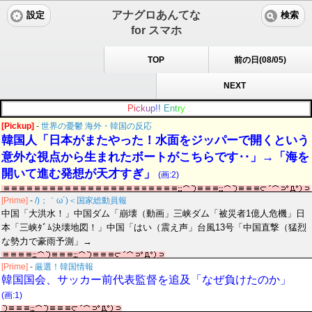
アナグロあんてな
設定
検索
for スマホ
TOP
前の日(08/05)
NEXT
P
i
c
k
u
p
!
!
E
n
t
r
y
[Pickup]
-
世界の憂鬱 海外・韓国の反応
韓国人「日本がまたやった！水面をジッパーで開くという
意外な視点から生まれたボートがこちらです‥」→「海を
開いて進む発想が天才すぎ」
(画:2)
[Prime]
-
/)；｀ω´)＜国家総動員報
中国「大洪水！」中国ダム「崩壊（動画」三峡ダム「被災者1億人危機」日
本「三峡ﾀﾞﾑ決壊地図！」中国「はい（震え声」台風13号「中国直撃（猛烈
な勢力で豪雨予測」→
[Prime]
-
厳選！韓国情報
韓国国会、サッカー前代表監督を追及「なぜ負けたのか」
(画:1)