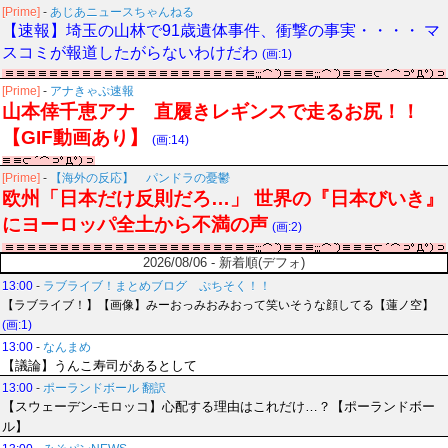
[Prime]
-
あじあニュースちゃんねる
【速報】埼玉の山林で91歳遺体事件、衝撃の事実・・・・ マ
スコミが報道したがらないわけだわ
(画:1)
[Prime]
-
アナきゃぷ速報
山本倖千恵アナ 直履きレギンスで走るお尻！！
【GIF動画あり】
(画:14)
[Prime]
-
【海外の反応】 パンドラの憂鬱
欧州「日本だけ反則だろ…」 世界の『日本びいき』
にヨーロッパ全土から不満の声
(画:2)
2026/08/06 - 新着順(デフォ)
13:00
-
ラブライブ！まとめブログ ぷちそく！！
【ラブライブ！】【画像】みーおっみおみおって笑いそうな顔してる【蓮ノ空】
(画:1)
13:00
-
なんまめ
【議論】うんこ寿司があるとして
13:00
-
ポーランドボール 翻訳
【スウェーデン-モロッコ】心配する理由はこれだけ…？【ポーランドボー
ル】