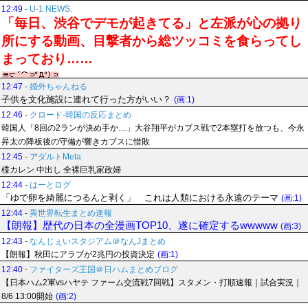
12:49
-
U-1 NEWS.
「毎日、渋谷でデモが起きてる」と左派が心の拠り
所にする動画、目撃者から総ツッコミを食らってし
まっており……
12:47
-
婚外ちゃんねる
子供を文化施設に連れて行った方がいい？
(画:1)
12:46
-
クロード-韓国の反応まとめ
韓国人「8回の2ランが決め手か…」大谷翔平がカブス戦で2本塁打を放つも、今永
昇太の降板後の守備が響きカブスに惜敗
12:45
-
アダルトMeta
楪カレン 中出し 全裸巨乳家政婦
12:44
-
はーとログ
「ゆで卵を綺麗につるんと剥く」 これは人類における永遠のテーマ
(画:1)
12:44
-
異世界転生まとめ速報
【朗報】歴代の日本の全漫画TOP10、遂に確定するwwwww
(画:3)
12:43
-
なんじぇいスタジアム＠なんJまとめ
【朗報】秋田にアラブが2兆円の投資決定
(画:1)
12:40
-
ファイターズ王国＠日ハムまとめブログ
【日本ハム2軍vsハヤテ ファーム交流戦7回戦】スタメン・打順速報｜試合実況｜
8/6 13:00開始
(画:2)