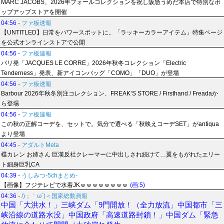
MARC JACOBS、2026年フォールコレクションを祝し阪急うめだ本店で特別なポ
ップアップストアを開催
04:56
-
ファ板速報
【UNTITLED】日常をパワースポットに。「ラッキーカラーアイテム」特集ページ
を公式オンラインストアで公開
04:56
-
ファ板速報
パリ発「JACQUES LE CORRE」2026年秋冬コレクション「Electric
Tenderness」発表、新アイコンバッグ「COMO」「DUO」が登場
04:56
-
ファ板速報
Barbour 2026年秋冬別注コレクション、FREAK’S STORE / Firsthand / Freadaか
ら登場
04:56
-
ファ板速報
この秋の正解コーデを、セットで。気分で選べる「秋映えコーデSET」がantiqua
より登場
04:45
-
アダルトMeta
楪カレン お姉さん 巨漢反社クレーマーに中出しされ続けて…翼をもがれたエリー
ト細身巨乳CA
04:39
-
うしみつ-5chまとめ-
【画像】フジテレビで水着JKｗｗｗｗｗｗｗｗ
(画:5)
04:36
-
/)；｀ω´)＜国家総動員報
中国「大洪水！」三峡ダム「9門開放！（全力放流」中国都市「三
峡沿線の道路水没」中国政府「高速道路封鎖！」中国ダム「緊急