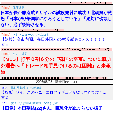
[Prime]
-
保守速報
日本が長距離巡航ミサイルの試験発射に成功！北朝鮮が激
怒「日本が戦争国家になろうとしている」「絶対に傍観し
ない、必ず後悔させる」
[Prime]
-
あじあニュースちゃんねる
【朗報】高市内閣、在日外国人の生活保護にメス！！！！
(画:1)
[Prime]
-
キムチ速報
【MLB】打率０割６分の〝韓国の至宝〟ついに戦力
外通告へ「トレード相手見つけるのは困難」と米報
道
2026/08/08 - 新着順(デフォ)
05:09
-
異世界転生まとめ速報
【画像】ワイ、このバニーエロフィギュアが欲しすぎて泣く…
(画:1)
05:05
-
女子アナお宝画像速報－5chまとめ
【画像】本田望結(22)さん、巨乳化が止まらない様子