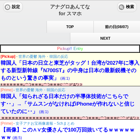
アナグロあんてな
設定
検索
for スマホ
TOP
前の日(08/07)
NEXT
P
i
c
k
u
p
!
!
E
n
t
r
y
[Pickup]
-
世界の憂鬱 海外・韓国の反応
韓国人「日本の日立と東芝がタッグ！台湾が2027年に導入
する新型新幹線『N700ST』の中身は日本の最新鋭機その
ものという驚きの事実」
(画:1)
[Prime]
-
世界の憂鬱 海外・韓国の反応
韓国人「知られざる日本だけの半導体技術がこちらで
す‥」→「サムスンがなければiPhoneが作れないと信じ
ていたのに‥」
(画:1)
[Prime]
-
女子アナお宝画像速報－5chまとめ
【画像】この∧∨女優さんで100万回抜いてるｗｗｗｗｗ
ｗｗ
(画:5)