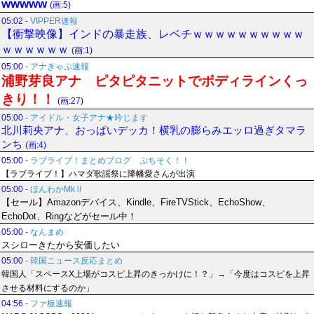
wwwww
(画:5)
05:02
-
VIPPER速報
【衝撃映像】インドの暴走族、レベチｗｗｗｗｗｗｗｗｗｗ
ｗｗｗｗｗｗ
(画:1)
05:00
-
アナきゃぷ速報
浦野芽良アナ ピタピタニットでボディラインくっ
きり！！
(画:27)
05:00
-
アイドル・女子アナ★吟じます
北川莉央アナ、おっぱいデッカ！横乳の膨らみエッロ過ぎタマラ
ンち
(画:4)
05:00
-
ラブライブ！まとめブログ ぷちそく！！
【ラブライブ！】ハマダ歌謡祭に降幡愛さんが出演
05:00
-
ほんわかMkⅡ
【セール】Amazonデバイス、Kindle、FireTVStick、EchoShow、
EchoDot、Ringなどがセール中！
05:00
-
なんまめ
スシローきたから安価したい
05:00
-
韓国ニュース反応まとめ
韓国人「スペースX上場がコスピ上昇のきっかけに！？」→「今度はコスピを上昇
させる材料にするのか」
04:56
-
ファ板速報