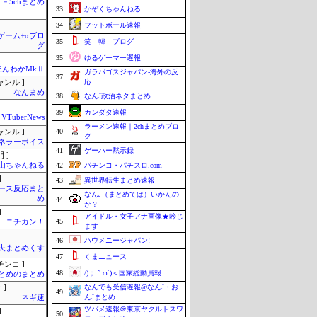
－5chまとめ
33
かぞくちゃんねる
34
フットボール速報
のゲーム+αブロ
35
笑 韓 ブログ
グ
35
ゆるゲーマー遅報
ほんわかMkⅡ
ガラパゴスジャパン-海外の反
37
応
ャンル ]
なんまめ
38
なんJ政治ネタまとめ
39
カンダタ速報
VTuberNews
ラーメン速報｜2chまとめブロ
40
ャンル ]
グ
ネラーボイス
41
ゲーハー黙示録
 ]
山ちゃんねる
42
パチンコ・パチスロ.com
]
43
異世界転生まとめ速報
ース反応まと
なんJ（まとめては）いかんの
め
44
か？
]
アイドル・女子アナ画像★吟じ
45
ニチカン！
ます
46
ハウメニージャパン!
夫まとめくす
47
くまニュース
チンコ ]
48
/)；｀ω´)＜国家総動員報
とめのまとめ
なんでも受信遅報@なんJ・お
 ]
49
んJまとめ
ネギ速
ツバメ速報＠東京ヤクルトスワ
]
50