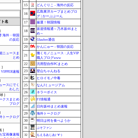
15
どんぐりこ - 海外の反応
広島東洋カープまとめブロ
16
グ | かーぷぶーん
イト名
17
厳選！韓国情報
坂道情報通～乃木坂46まと
18
]
め～
鬱 海外・韓国
19
Glauber通信
の反応
20
かんにゅー - 韓国の反応
働くモノニュース : 人生VIP
芸能ニュースま
21
とめ
職人ブログwww
22
汎用型自作PCまとめ
 ]
23
登山ちゃんねる
VIPPER速報
24
ヒロイモノ中毒
]
ュースにでく
25
なんJミュージアム
わした
26
ネラーボイス
球 ]
27
F1情報通
ークスまとめ
ブログ
28
日向坂46まとめ速報
]
29
海外トークログ
外トークログ
30
明日は何を食べようか
31
ぷそファン
 ]
お宝画像速報
32
もえるあじあ(･∀･)