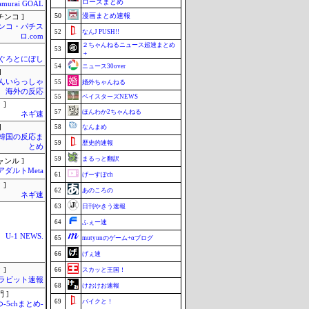
ローズまとめ
amurai GOAL
50
漫画まとめ速報
チンコ ]
ンコ・パチス
52
なんJ PUSH!!
ロ.com
２ちゃんねるニュース超速まとめ
53
＋
ぐろとにぼし
54
ニュース30over
]
んいらっしゃ
55
婚外ちゃんねる
 海外の反応
55
ベイスターズNEWS
 ]
57
ほんわか2ちゃんねる
ネギ速
]
58
なんまめ
-韓国の反応ま
59
歴史的速報
とめ
59
まるっと翻訳
ャンル ]
アダルトMeta
61
げーすぽch
 ]
62
あのころの
ネギ速
63
日刊やきう速報
64
ふぇー速
U-1 NEWS.
65
mutyunのゲーム+αブログ
66
げぇ速
 ]
66
スカッと王国！
ラビット速報
68
けおけお速報
 ]
69
バイクと！
-5chまとめ-