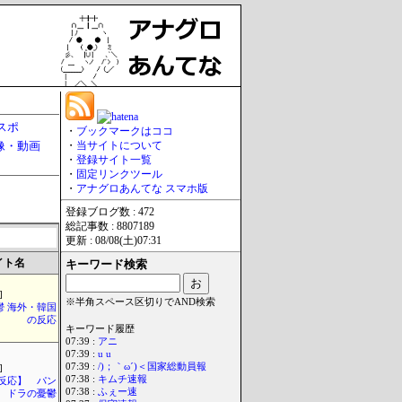
スポ
・
ブックマークはココ
像・動画
・
当サイトについて
・
登録サイト一覧
・
固定リンクツール
・
アナグロあんてな スマホ版
登録ブログ数 : 472
総記事数 : 8807189
更新 : 08/08(土)07:31
イト名
キーワード検索
]
※半角スペース区切りでAND検索
鬱 海外・韓国
の反応
キーワード履歴
07:39 :
アニ
07:39 :
u u
07:39 :
/)；｀ω´)＜国家総動員報
]
07:38 :
キムチ速報
反応】 パン
07:38 :
ふぇー速
ドラの憂鬱