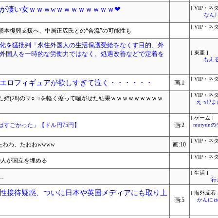
が凄い女ｗｗｗwｗｗｗｗｗｗｗｗ❤
[ VIP・ネタ
なん
[ VIP・ネタ
熊本復興支援へ、中居正広氏との“合流”の可能性も
化を猛批判「永住外国人の生活保護受給をなくす目的、外
外国人を一時的な労働力ではなく、処遇改善などで定着を
[ 東亜 ]
もえる
[ VIP・ネタ
エロフィギュアが欲しすぎて泣く・・・・・・
画:1
[ VIP・ネタ
姉(28)のマ○コを軽く擦って喘がせた結果ｗｗｗｗｗｗｗｗｗ
えっ!?
[ ゲーム ]
はすごかった」【ドル円75円】
画:2
mutyun
[ VIP・ネタ
たわわ、たわわwwww
画:10
[ VIP・ネタ
60人が国立を埋める
[ 生活 ]
…
行
性接待疑惑、ついに日本や英国メディアにも取り上
[ 海外反応 
画:5
かんにゅ