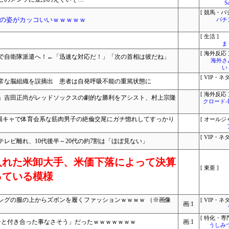
S
[ 競馬・パ
の姿がカッコいいｗｗｗｗｗ
パチ
[ 生活 ]
ま
[ 海外反応 
で自衛隊派遣へ！←「迅速な対応だ！」「次の首相は彼だね」
海外さ
い
[ VIP・ネタ
常な脳組織を誤摘出 患者は自発呼吸不能の重篤状態に
[ 海外反応 
…」吉田正尚がレッドソックスの劇的な勝利をアシスト、村上宗隆
クロード
R 陽キャで体育会系な筋肉男子の絶倫交尾にガチ惚れしてすっかり
[ オールジ
[ VIP・ネタ
レビ離れ、10代後半～20代の約7割は「ほぼ見ない」
入れた米卸大手、米価下落によって決算
[ 東亜 ]
っている模様
レグの服の上からズボンを履くファッションｗｗｗｗ （※画像
[ VIP・ネタ
画:1
[ 特化・専門
ンと付き合った事なさそう」だったｗｗｗｗｗｗｗ
画:1
うしみつ