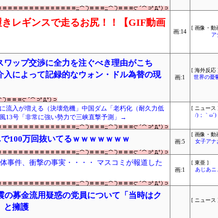
きレギンスで走るお尻！！【GIF動画
[ 画像・動画
画:14
ア
スワップ交渉に全力を注ぐべき理由がこち
[ 海外反応 
介入によって記録的なウォン・ドル為替の現
画:1
世界の憂
に流入が増える（決壊危機」中国ダム「老朽化（耐久力低
[ ニュース 
/)；｀ω
風13号「非常に強い勢力で三峡直撃予測」→
[ 画像・動画
で100万回抜いてるｗｗｗｗｗｗｗ
画:5
女子アナ
遺体事件、衝撃の事実・・・・ マスコミが報道した
[ 東亜 ]
画:1
あじあニ
地震の募金流用疑惑の党員について「当時はク
[ ニュース 
」と擁護