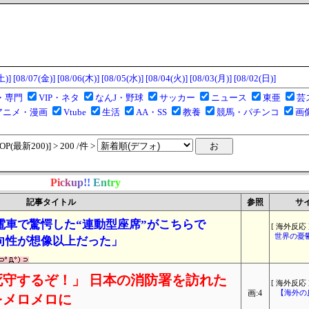
土)]
[08/07(金)]
[08/06(木)]
[08/05(水)]
[08/04(火)]
[08/03(月)]
[08/02(日)]
・専門
VIP・ネタ
なんJ・野球
サッカー
ニュース
東亜
芸
アニメ・漫画
Vtube
生活
AA・SS
教養
競馬・パチンコ
画
(最新200)] > 200 /件 >
P
i
c
k
u
p
!
!
E
n
t
r
y
記事タイトル
参照
サ
電車で驚愕した“連動型座席”がこちらで
[ 海外反応 
世界の憂
向性が想像以上だった」
守するぞ！」 日本の消防署を訪れた
[ 海外反応 
画:4
【海外の
をメロメロに