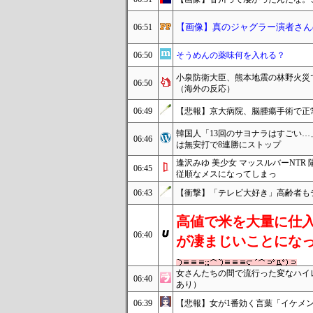
【画像】真のジャグラー演者さん
06:51
06:50
そうめんの薬味何を入れる？
小泉防衛大臣、熊本地震の林野火災
06:50
（海外の反応）
06:49
【悲報】京大病院、脳腫瘍手術で正
韓国人「13回のサヨナラはすごい
06:46
は無安打で8連勝にストップ
逢沢みゆ 美少女 マッスルバーNT
06:45
従順なメスになってしまっ
06:43
【衝撃】「テレビ大好き」高齢者もテ
高値で米を大量に仕
06:40
が凄まじいことにな
女さんたちの間で流行った変なハイ
06:40
あり）
06:39
【悲報】女が1番効く言葉「イケメ