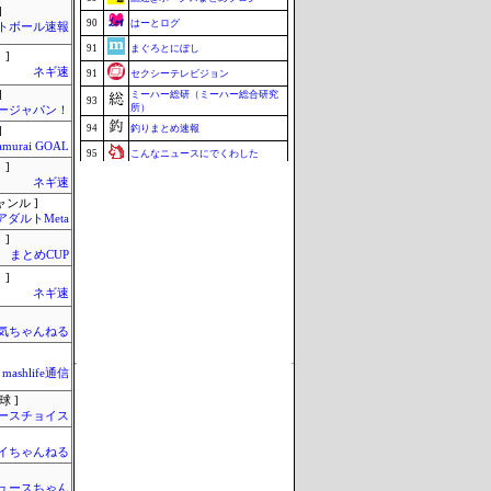
]
90
はーとログ
トボール速報
91
まぐろとにぼし
 ]
ネギ速
91
セクシーテレビジョン
]
ミーハー総研（ミーハー総合研究
93
所）
ージャパン！
94
釣りまとめ速報
]
amurai GOAL
95
こんなニュースにでくわした
 ]
96
ねこのあまやどり
ネギ速
ャンル ]
96
マラソン速報
アダルトMeta
96
ZAPZAP!
 ]
まとめCUP
99
究極のまとめ.com
 ]
99
ブラウザゲーム速報
ネギ速
101
みそパンNEWS
Update 08/08 07:38
気ちゃんねる
mashlife通信
球 ]
ースチョイス
イちゃんねる
ュースちゃん