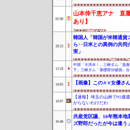
山本倖千恵アナ 直履
02:00
あり】
韓国人「韓国が米韓通貨
ら‥日米との異例の共同
20:25
実」
中国「大洪水！」三峡ダム「急激
13:18
下」三峡ダム「基礎部分破損」台
【画像】この∧∨女優さん
14:05
【速報】埼玉の山林で91歳
10:07
がらないわけだわ
共産党区議、16年熊本
16:40
ズ野郎だったが今は違う