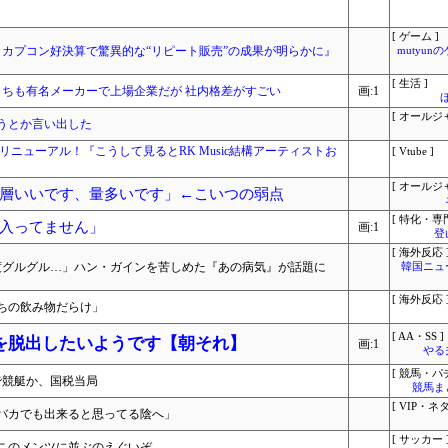
[ ゲーム ]
？カプコン好決算で驚異的な“リピート販売”の成果が明らかに』
mutyun
[ 生活 ]
うちも有名メーカーで上場企業だが 社内格差がすごい
画:1
[ オールジ
うとか言い出した
イトをリニューアル！『こうして見るとRK Music結構アーティストお
[ Vtube ]
[ オールジ
層いいです、量多いです」←こいつの弱点
[ 特化・専門
入ってません」
画:1
登
[ 海外反応 
0度グルグル…」ハン・ガインを苦しめた『あの病気』が話題に
韓国ニュ
[ 海外反応 
ちの飲み物だらけ」
[ AA・SS ]
を脱出したいようです【朝それ】
画:1
やる
[ 競馬・パ
で競艇か、国税当局
競馬ま
[ VIP・ネタ
バカでも出来ると思ってる陰へ」
[ サッカー 
このメンツに並ぶのえぐいぞ…