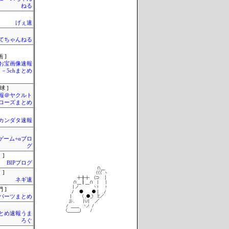
ねる
げぇ速
てちゃんねる
 ]
お宝画像速報
－5chまとめ
球 ]
報＠ヤクルト
ローズまとめ
カンダタ速報
のゲーム+αブロ
グ
 ]
BIPブログ
 ]
ネギ速
 ]
Cパーツまとめ
とめ速報うま
ろぐ