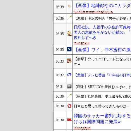
【画像】地味顔なのにカラダ
06:39
06:36
【悲報】滝沢秀明氏「男手が必要」
日経社説、入管庁の永住許可厳格
国人の意欲をそがないか懸念」「
06:35
後押しすべき」
【画像】ワイ、罪木蜜柑の激
06:35
【衝撃】酔ってエ口モードになってた
06:33
ｗｗ
06:32
【悲報】テレビ番組「15年前の日本
06:31
【画像】SHELLYの産後おっぱい、
06:30
【衝撃】J1開幕戦、史上最多6万39
06:30
日傘だと思って持ってきたものは…
韓国のサッカー審判に対する
06:30
げられ国際問題に発展w