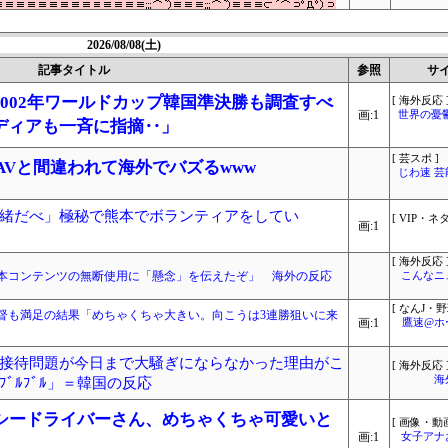
2026/08/08(土)
記事タイトル
参照
サ
002年ワールドカップ韓国準決勝も調査すべ
[ 海外反応 
画:1
世界の憂
ディアも一斉に指摘‥」
[ 芸スポ ]
r、AVと間違われて海外でバズるwww
じわ速 
緒だべ」極秘で熊本でボランティアをしてい
[ VIP・ネタ
画:1
[ 海外反応 
本コンテンツの無断使用に「懸念」を伝えたぞ」 海外の反応
こんなニ
[ なんJ・野
監督も満足の結果「めちゃくちゃ大きい。向こうは3連勝狙いに来
画:1
鷹速@ホ
接待問題が今日まで大騒ぎにならなかった理由がこ
[ 海外反応 
海
ﾞﾙﾌﾞﾙ」＝韓国の反応
クシードライバーさん、めちゃくちゃ可愛いと
[ 画像・動画
画:1
女子アナ