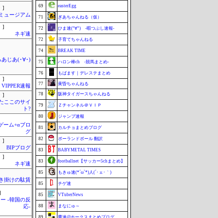
69
easterEgg
 ]
Jミュージアム
71
ぎあちゃんねる（仮）
 ]
72
ひま速(°∀°) -暇つぶし速報-
ネギ速
72
子育てちゃんねる
74
BREAK TIME
あじあ(･∀･)
75
ハロン棒ch -競馬まとめ-
76
もばます｜デレステまとめ
 ]
77
黄昏ちゃんねる
VIPPER速報
78
阪神タイガースちゃんねる
 ]
またここのサイ
79
Ｚチャンネル＠ＶＩＰ
ト?
80
ジャンプ速報
のゲーム+αブロ
81
カルチョまとめブログ
グ
82
ポーランドボール 翻訳
 ]
BIPブログ
83
BABYMETAL TIMES
 ]
83
footballnet【サッカー5chまとめ】
ネギ速
85
もきゅ速(*´ω`*)人(´･ェ･｀)
き掛けの駄賃
85
チゲ速
]
85
VTuberNews
ー -韓国の反
88
まなにゅ～
応-
89
鷹速@ホークスまとめブログ