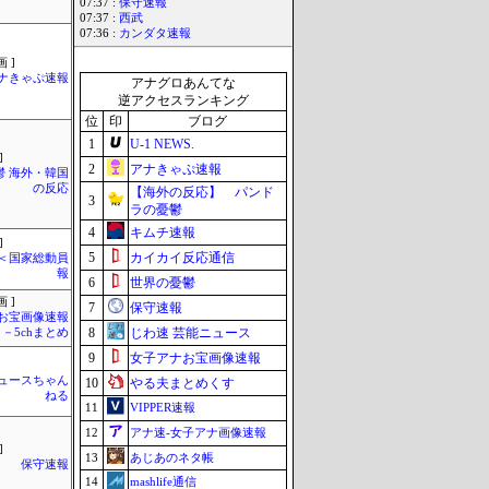
07:37 :
保守速報
07:37 :
西武
07:36 :
カンダタ速報
 ]
ナきゃぷ速報
アナグロあんてな
逆アクセスランキング
位
印
ブログ
1
U-1 NEWS.
]
2
アナきゃぷ速報
鬱 海外・韓国
の反応
【海外の反応】 パンド
3
ラの憂鬱
4
キムチ速報
]
5
カイカイ反応通信
´)＜国家総動員
報
6
世界の憂鬱
 ]
7
保守速報
お宝画像速報
8
じわ速 芸能ニュース
－5chまとめ
9
女子アナお宝画像速報
ュースちゃん
10
やる夫まとめくす
ねる
11
VIPPER速報
12
アナ速‐女子アナ画像速報
]
13
あじあのネタ帳
保守速報
14
mashlife通信