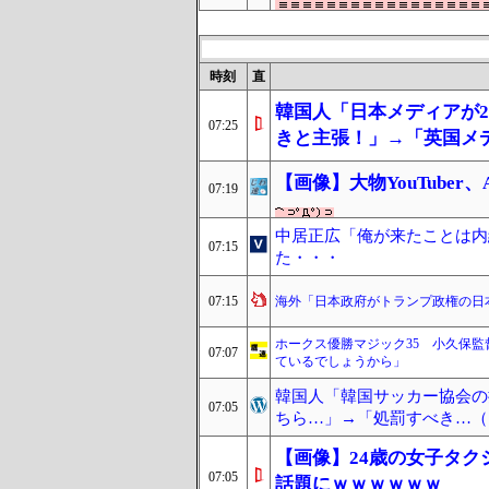
時刻
直
韓国人「日本メディアが2
07:25
きと主張！」→「英国メ
【画像】大物YouTube
07:19
中居正広「俺が来たことは内
07:15
た・・・
07:15
海外「日本政府がトランプ政権の日
ホークス優勝マジック35 小久保
07:07
ているでしょうから」
韓国人「韓国サッカー協会の
07:05
ちら…」→「処罰すべき…（ﾌ
【画像】24歳の女子タ
07:05
話題にｗｗｗｗｗｗ