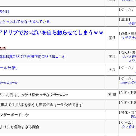
[ ゲーム ]
後付け
[ 生活 ]
かと言われてかなり悩んでいる
子育
アドリブでお○ぱいを自ら触らせてしまうｗｗ
[ 画像・動画
画:5
女子アナ
[ なんJ・野
 岡本和真OPS.742 吉田正尚OPS.740←これ
画:1
ツバメ速
スワ
ール外伝」
[ ゲーム ]
画:1
[ ゲーム ]
wwwwww
mutyun
[ VIP・ネタ
のにお乳はしっかり都会っ子な女子wwww
画:18
[ VIP・ネタ
、事故で手足3本を失うも障害年金は一生受給できず
[ 特化・専門
用マザーボード」か
P
[ ゲーム ]
いうあまりにも危険すぎる配合
ウマ娘ま