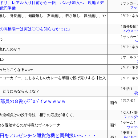
ドリ、レアル入り目前から一転、バルサ加入へ 現地メデ
[ サッカー 
億円準備
フッ
無し、身長無し、知能無し、友達無し、若さ無し、職歴無し、や
[ VIP・ネタ
[ 海外反応 
の高橋陽一は実は〇〇を知らなかった」
ハウメニ
[ サッカー 
わ…
S
[ VIP・ネタ
廃れたのか？
[ オールジ
.5
[ VIP・ネタ
ったらこうなるwww
ーヨーカドー、にじさんじのカレーを半額で投げ売りする【仕入
[ VIP・ネタ
[ 生活 ]
。どうにもならんよな？
浮
部員の８割がﾃﾞｶﾊﾟｲｗｗｗｗｗ
[ 芸スポ ]
画:9
[ なんJ・野
大逆転負けの投手号泣「相手の応援が凄くて」
フィルダ
[ ゲーム ]
虫を退治するのが得意なヴィルシーナ
画:1
ウマツ
[ 東亜 ]
円をアルゼンチン通貨危機と同列扱いへ・・・
画:1
あじあニ