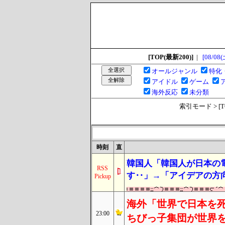
[TOP(最新200)]
|
[08/08(
オールジャンル
特化
アイドル
ゲーム
海外反応
未分類
索引モード > [TOP
時刻
直
韓国人「韓国人が日本の
RSS
す‥」→「アイデアの方
Pickup
海外「世界で日本を死
23:00
ちびっ子集団が世界