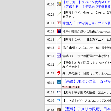
【サッカー】スペイン代表ＭＦロ
06:30
ィア伝える ４年契約で年俸５５
【悲報】ワイ、金無し、女無し、髪
06:24
る気無し
韓国人「日本が誇るキャプテン翼
06:21
06:21
神戸や町田が嫌いな理由がわかった
06:18
【悲報】なぜ、「日常系アニメ」は
06:15
淫語 出張メンズエステ（秘）撮影Vol
06:15
無職ぼく、ラブホ配送の仕事が決ま
【画像】地方で閉店しまくったイト
06:12
れ担当無能】
06:12
俺、弟の嫁に一目惚れしてしまった
【画像】JKダンス部、なぜか
06:11
06:11
【悲報】甲子園での応援、禁止へ。
06:10
【ウマ娘】(ヴィブロスにつく悪い)
【悲報】アメリカ政府、日本
06:07