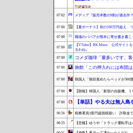
07:02
メディア『販売本数の9割が過去作
07:00
【夏ボーナス】初の100万円超え 
07:00
職場のババアが熊本に寄せ書き書こ
【VTuber】RK Music、公式サ
07:00
るわね』
コメダ珈琲「量多いです、客
07:00
旅館「この押入れには布団は
07:00
07:00
韓国人「朝目覚めたらベッドが36
07:00
【朗報】韓国人「新宿の自販機、う
【単話】やる夫は無人島
07:00
06:56
税務署員1億円超脱税疑い 詐取金
06:55
【悲報】ゆうや「トラック運転手は
06:51
【画像】香川って凄かったんだな。