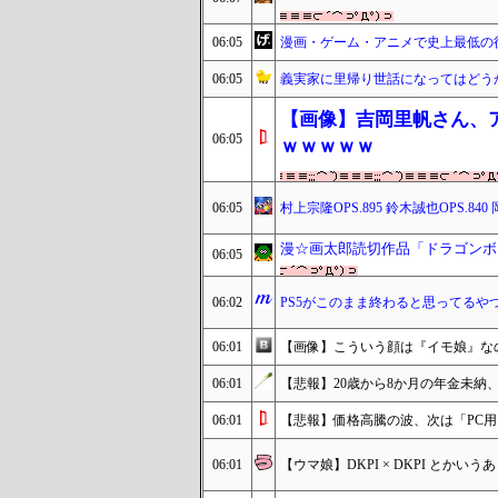
06:05
漫画・ゲーム・アニメで史上最低の
06:05
義実家に里帰り世話になってはどう
【画像】吉岡里帆さん、
06:05
ｗｗｗｗｗ
06:05
村上宗隆OPS.895 鈴木誠也OPS.840
漫☆画太郎読切作品「ドラゴンボ
06:05
06:02
PS5がこのまま終わると思ってるやつ
06:01
【画像】こういう顔は『イモ娘』な
06:01
【悲報】20歳から8か月の年金未納
06:01
【悲報】価格高騰の波、次は「PC
06:01
【ウマ娘】DKPI × DKPI とか