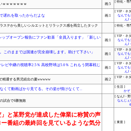
[ 特化・専門
いｗｗｗｗｗｗｗ
画:5
[ VIP・ネタ
学で遅れを取ったからだよな
画:1
なんでも
んJ
プラステから美しいシルエットとリラックス感を両立したタック
[ 特化・専門
[ VIP・ネタ
シップオープン報告にファン歓喜「全員入ります」「新しい
画:1
なんでも
んJ
[ VIP・ネタ
。このままでは国連が完全崩壊します。助けて下さい」
画:1
なんでも
んJ
[ VIP・ネタ
ビ中継の視聴率2.5％ 高校野球は5.0％ これもう閉幕戦じ
画:1
なんでも
んJ
[ VIP・ネタ
精通する男児続出の夏wwwww
画:2
[ 生活 ]
くて動画ばかり見てる。その姿が情けなくて...
かぞ
[ なんJ・野
の試合で6勝無敗
なんじぇ
だ」と某野党が達成した偉業に称賛の声
ロー番組の最終回を見ているような気分
[ 東亜 ]