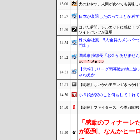
15:00
犬のおやつ、人間が食べても美味し
日本が衰退したのってITとか科
14:57
はいた瞬間、シルエットに感動！ 
14:56
ワイドパンツが登場
株式会社嵐、5人全員のメンバー
14:54
門出」
国連事務総長「お金がありません
14:52
【悲報】Jリーグ開幕戦の地上波テレ
14:51
ゃねえか
14:51
【朗報】ちいかわモモンガきっかけで
小６娘が家のこと何もしてくれてな
14:50
14:50
【朗報】ファイターズ、今季SB戦後
「感動のフィナーレ
が殺到、なんかヒー
14:49