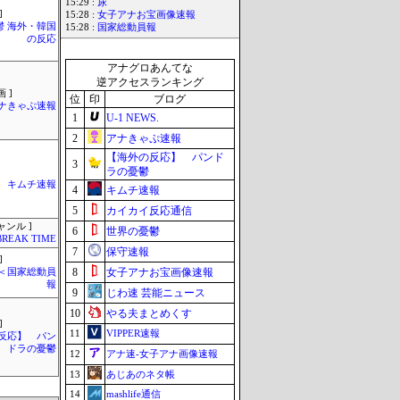
15:29 :
尿
]
15:28 :
女子アナお宝画像速報
鬱 海外・韓国
15:28 :
国家総動員報
の反応
アナグロあんてな
逆アクセスランキング
 ]
位
印
ブログ
ナきゃぷ速報
1
U-1 NEWS.
2
アナきゃぷ速報
【海外の反応】 パンド
3
ラの憂鬱
キムチ速報
4
キムチ速報
5
カイカイ反応通信
ャンル ]
6
世界の憂鬱
BREAK TIME
7
保守速報
]
8
女子アナお宝画像速報
´)＜国家総動員
報
9
じわ速 芸能ニュース
10
やる夫まとめくす
]
11
VIPPER速報
反応】 パン
ドラの憂鬱
12
アナ速‐女子アナ画像速報
13
あじあのネタ帳
14
mashlife通信