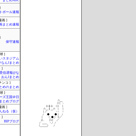
まとめABC
]
トボール速報
画 ]
画まとめ速報
]
保守速報
球 ]
いスタジアム
＠なんJまとめ
 ]
受信遅報@な
・おんJまとめ
チンコ ]
とめのまとめ
球 ]
ーズ王国＠日
まとめブログ
画 ]
んねる（仮）
 ]
BIPブログ