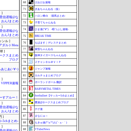
68
けおけお速報
71
ぎあちゃんねる（仮）
 ]
72
ハロン棒ch -競馬まとめ-
受信遅報@な
・おんJまとめ
73
子育てちゃんねる
 ]
74
ひま速(°∀°) -暇つぶし速報-
受信遅報@な
・おんJまとめ
75
BREAK TIME
ャンル ]
76
もばます｜デレステまとめ
アダルトMeta
77
黄昏ちゃんねる
球 ]
ークスまとめ
78
阪神タイガースちゃんねる
ブログ
78
Ｚチャンネル＠ＶＩＰ
80
ジャンプ速報
あじあ(･∀･)
81
カルチョまとめブログ
 ]
82
ポーランドボール 翻訳
VIPPER速報
83
BABYMETAL TIMES
84
footballnet【サッカー5chまとめ】
ーすアルー！
85
鷹速@ホークスまとめブログ
 ]
受信遅報@な
86
チゲ速
・おんJまとめ
87
まなにゅ～
 ]
-5chまとめ-
88
もきゅ速(*´ω`*)人(´･ェ･｀)
 ]
88
VTuberNews
受信遅報@な