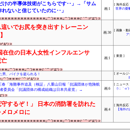
だけの半導体技術がこちらです‥」→「サム
[ 海外反応 
画:1
世界の憂
eが作れないと信じていたのに‥」
ん這いでお尻を突き出すトレーニン
[ 画像・動画
画:30
り】
ア
国在住の日本人女性インフルエンサ
[ 東亜 ]
画:1
死亡
た男、バイクを盗られる！
[ オールジ
正春「海難事件追及（検証」八重山日報「抗議団体が危険航
[ ニュース 
画:6
/)；｀ω
者委員会「抗議団体の構成組織は日本共産党」→
守するぞ！」 日本の消防署を訪れた
[ 海外反応 
画:4
【海外の
をメロメロに