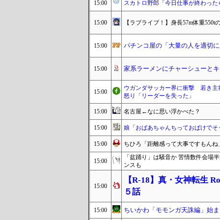
15:00
スカトロ野郎「今日仕事が終わった
15:00
【ラブライブ！】身長57m体重55
パチンコ屋の「大量の人を適切に
15:00
家系ラーメンにチャーシューとキ
15:00
ウガンダサッカー界に衝撃 若き主
15:00
怒り「リーダーを失った」
15:00
名古屋←なに思い浮かべた？
15:00
娘「おばあちゃんちっておばけでそ
15:00
ちひろ「距離感って大事ですもんね
「盆踊り」は騒音か 苦情数件会場
15:00
ンスも
【R-18】真・女神転生 Road
15:00
５話
ちいかわ「モモンガ天誅編」始ま
15:00