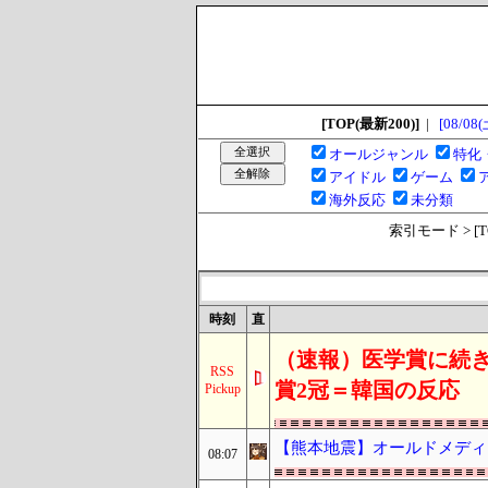
[TOP(最新200)]
|
[08/08(
オールジャンル
特化
アイドル
ゲーム
海外反応
未分類
索引モード > [TOP
時刻
直
（速報）医学賞に続き
RSS
賞2冠＝韓国の反応
Pickup
【熊本地震】オールドメディ
08:07