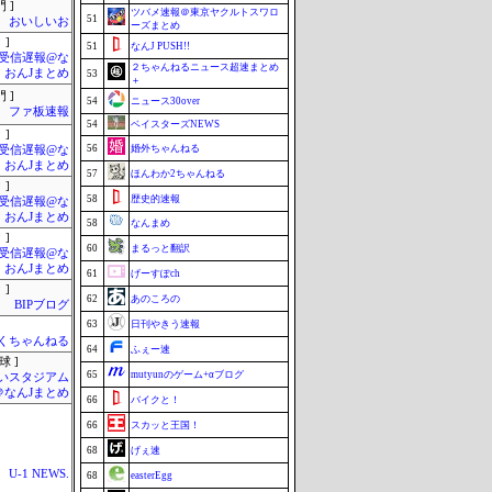
 ]
ツバメ速報＠東京ヤクルトスワロ
51
おいしいお
ーズまとめ
 ]
51
なんJ PUSH!!
受信遅報@な
２ちゃんねるニュース超速まとめ
・おんJまとめ
53
＋
 ]
54
ニュース30over
ファ板速報
54
ベイスターズNEWS
 ]
56
婚外ちゃんねる
受信遅報@な
・おんJまとめ
57
ほんわか2ちゃんねる
 ]
58
歴史的速報
受信遅報@な
・おんJまとめ
58
なんまめ
 ]
60
まるっと翻訳
受信遅報@な
・おんJまとめ
61
げーすぽch
 ]
62
あのころの
BIPブログ
63
日刊やきう速報
くちゃんねる
64
ふぇー速
球 ]
65
mutyunのゲーム+αブログ
いスタジアム
＠なんJまとめ
66
バイクと！
66
スカッと王国！
68
げぇ速
U-1 NEWS.
68
easterEgg