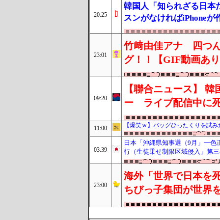
韓国人「知られざる日本
20:25
スンがなければiPhon
竹﨑由佳アナ 四つ
23:01
グ！！【GIF動画あ
【聯合ニュース】 韓
09:20
ー ライブ配信中に
【爆笑ｗ】バッグひったくりを試み
11:00
日本「沖縄県知事選（9月」一色
03:39
行（生徒乗せ制限区域侵入」第三
海外「世界で日本を死
23:00
ちびっ子集団が世界