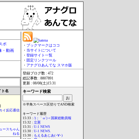
スポ
・
ブックマークはココ
像・動画
・
当サイトについて
・
登録サイト一覧
・
固定リンクツール
・
アナグロあんてな スマホ版
登録ブログ数 : 472
総記事数 : 8807891
更新 : 08/08(土)15:31
イト名
キーワード検索
※半角スペース区切りでAND検索
]
カイ反応通信
キーワード履歴
15:33 :
/)；｀ω´)＜国家総動員報
15:32 :
立憲
15:31 :
U-1 NEWS
ュースちゃん
15:30 :
U-1 NEWS.
ねる
15:30 :
もえるあじあ(･∀･)