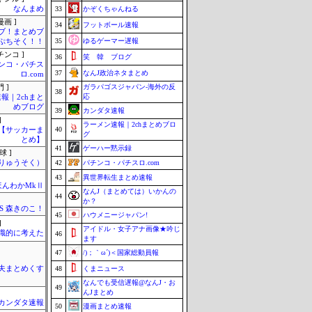
なんまめ
33
かぞくちゃんねる
画 ]
34
フットボール速報
ブ！まとめブ
35
ゆるゲーマー遅報
ぷちそく！！
チンコ ]
36
笑 韓 ブログ
ンコ・パチス
37
なんJ政治ネタまとめ
ロ.com
ガラパゴスジャパン-海外の反
 ]
38
応
報｜2chまと
めブログ
39
カンダタ速報
]
ラーメン速報｜2chまとめブロ
40
lnet【サッカーま
グ
とめ】
41
ゲーハー黙示録
球 ]
りゅうそく）
42
パチンコ・パチスロ.com
43
異世界転生まとめ速報
ほんわかMkⅡ
なんJ（まとめては）いかんの
44
か？
SS 森きのこ！
45
ハウメニージャパン!
]
アイドル・女子アナ画像★吟じ
識的に考えた
46
ます
47
/)；｀ω´)＜国家総動員報
夫まとめくす
48
くまニュース
なんでも受信遅報@なんJ・お
49
んJまとめ
カンダタ速報
50
漫画まとめ速報