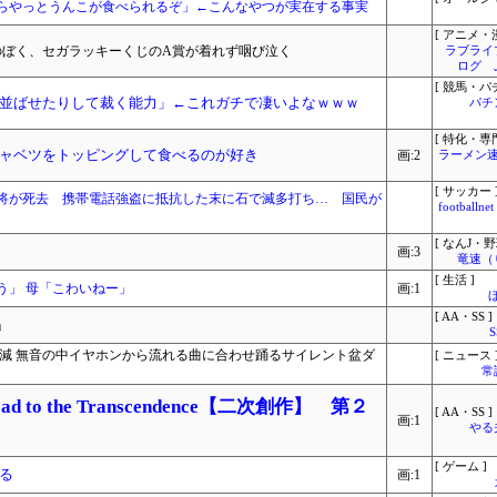
らやっとうんこが食べられるぞ」←こんなやつが実在する事実
[ アニメ・漫
0tのぼく、セガラッキーくじのA賞が着れず咽び泣く
ラブライ
ログ 
[ 競馬・パ
並ばせたりして裁く能力」←これガチで凄いよなｗｗｗ
パチ
[ 特化・専門
ャベツをトッピングして食べるのが好き
画:2
ラーメン速
[ サッカー 
将が死去 携帯電話強盗に抵抗した末に石で滅多打ち… 国民が
footbal
[ なんJ・野
画:3
竜速（
[ 生活 ]
う」 母「こわいねー」
画:1
[ AA・SS ]
」
半減 無音の中イヤホンから流れる曲に合わせ踊るサイレント盆ダ
[ ニュース 
常
 to the Transcendence【二次創作】 第２
[ AA・SS ]
画:1
やる
[ ゲーム ]
る
画:1