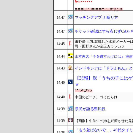
に……
マッチングアプリ 断り方
14:47
チケット確認にすら応じずCAた
14:47
田野憂 巨乳 就職した水着メーカー
14:45
司・田野さんが金玉カラッカラ
14:44
山本恵大「今を逃すわけには」 注
インドネシアに「ドラえもん」とい
14:43
【悲報】親「うちの子にはゲ
14:40
ｗ
14:40
中国のビーチ。ゴミだらけ
県民が語る県民性
14:39
14:39
【画像】中学生の姉を妊娠させた鬼畜
「もう並ばないで…」40代タイ
14:38