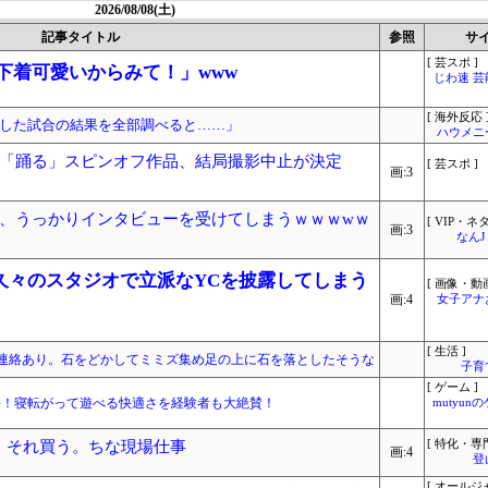
2026/08/08(土)
記事タイトル
参照
サ
[ 芸スポ ]
下着可愛いからみて！」www
じわ速 
[ 海外反応 
した試合の結果を全部調べると……」
ハウメニ
「踊る」スピンオフ作品、結局撮影中止が決定
[ 芸スポ ]
画:3
、うっかりインタビューを受けてしまうｗｗｗwｗ
[ VIP・ネタ
画:3
なん
久々のスタジオで立派なYCを披露してしまう
[ 画像・動画
画:4
女子アナ
[ 生活 ]
連絡あり。石をどかしてミミズ集め足の上に石を落としたそうな
子育
[ ゲーム ]
、大好評！寝転がって遊べる快適さを経験者も大絶賛！
mutyun
ろ。それ買う。ちな現場仕事
[ 特化・専門
画:4
登
[ オールジ