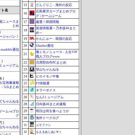
15
どんぐりこ - 海外の反応
イト名
広島東洋カープまとめブロ
16
グ | かーぷぶーん
芸能ニュースま
17
厳選！韓国情報
とめ
坂道情報通～乃木坂46まと
18
]
め～
ージャパン！
19
かんにゅー - 韓国の反応
20
Glauber通信
mashlife通信
働くモノニュース : 人生VIP
21
職人ブログwww
 ]
22
汎用型自作PCまとめ
Jミュージアム
23
登山ちゃんねる
24
ヒロイモノ中毒
 ]
お宝画像速報
25
F1情報通
－5chまとめ
26
ネラーボイス
26
なんJミュージアム
てちゃんねる
28
日向坂46まとめ速報
29
明日は何を食べようか
のゲーム+αブロ
グ
30
海外トークログ
 ]
31
ぷそファン
山ちゃんねる
32
もえるあじあ(･∀･)
ャンル ]