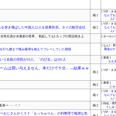
[ VIP・ネタ
画:1
なんでも
んJ
[ VIP・ネタ
ちを突き飛ばした中国人22人を搭乗拒否。タイの航空会社
画:2
なんでも
んJ
は女性社員が水着姿の世界。 勃起してもLカップの世話焼き上
[ オールジ
[ なんJ・野
射を打ち腰まで痛み爆弾を抱えてプレーしていた模様
鷹速@ホ
[ 東亜 ]
う名前の市民が16人、「のび太」は181人
もえる
ームは買い与えません。本だけで十分」→結果ｗｗ
[ VIP・ネタ
画:2
[ 東亜 ]
画:2
にゅ
[ VIP・ネタ
画:1
なんでも
んJ
[ 特化・専門
弟⇒････！！
画:2
うしみつ
[ VIP・ネタ
ミーおじさんがミスド「もっちゅりん」の列整理で複雑な気
画:1
なんでも