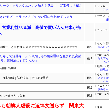
リーグ・クリスタルパレス加入を発表！ 背番号17「望ん
[ サッカー 
フッ
きたモブキャラをとんでもない目に合わせてしまう
[ アニメ・漫
漫
、営業利益83％減 高値で買い込んだ米が売
[ ニュース 
へ
[ なんJ・野
ロボー」と言われるｗｗｗｗｗｗｗｗｗｗｗｗｗｗｗｗｗｗ
画:2
なんじぇ
[ VIP・ネタ
リをして泥棒を…」 500万円分の預金通帳を盗まれた高齢
画:1
なんでも
なり、避難所にも行けない」
んJ
[ 競馬・パ
名種牡馬10選
競馬ま
[ なんJ・野
打順速報｜試合実況｜8/8 15:00開始
画:2
ファイタ
ハム
[ アニメ・漫
画:2
ぎあちゃ
[ VIP・ネタ
っちゃえっちになる
画:3
年も朝鮮人虐殺に追悼文送らず 関東大
[ 東亜 ]