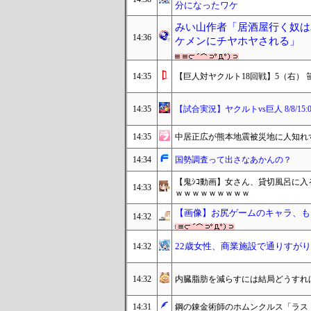
分になったワケ
みい山作者「居酒屋行く奴は
14:36
ケメンにチヤホヤされる」
14:35
【巨人対ヤクルト18回戦】5（右） 笹
14:35
【試合実況】ヤクルトvs巨人 8/8/15:
14:35
中居正広が熊本地震被災地に人知れ
14:34
国勢調査って出さなあかんの？
【鬼ｼｺ動画】女さん、貸切風呂に
14:33
ｗｗｗｗｗｗｗｗｗ
【画像】お尻ゲームのキャラ、もう
14:32
22歳女性、商業施設で通りすが
14:32
14:32
内臓脂肪を減らすには結局どうすれ
14:31
鋼の錬金術師のホムンクルス「ラス