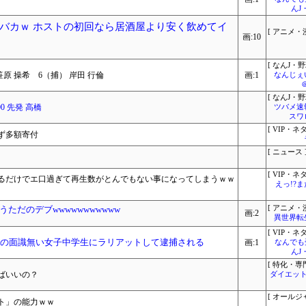
んJ
バカｗ ホストの初回なら居酒屋より安く飲めてイ
[ アニメ・漫
画:10
[ なんJ・野
原 操希 6（捕） 岸田 行倫
画:1
なんじぇ
[ なんJ・野
00 先発 高橋
ツバメ速
スワ
[ VIP・ネタ
ず多額寄付
[ ニュース 
[ VIP・ネタ
入るだけでエ口過ぎて再生数がとんでもない事になってしまうｗｗ
えっ!?
ただのデブwwwwwwwwwww
[ アニメ・漫
画:2
異世界転
[ VIP・ネタ
りの面識無い女子中学生にラリアットして逮捕される
画:1
なんでも
んJ
[ 特化・専門
ばいいの？
ダイエット
[ オールジ
ト」の能力ｗｗ