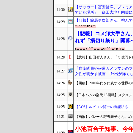
【サッカー】冨安健洋、プレミア
14:30
でいた場所」 鎌田大地と同僚に
【悲報】範馬勇次郎さん、挑んで
14:29
【悲報】コメ卸大手さん
14:28
れず「損切り祭り」開幕
14:28
【悲報】山田哲人さん、「５億円ド
「自衛隊員や報道カメラマンのフ
14:27
女性が明かす被害 「外出が怖く
14:26
【回顧】2010年代を代表する世界の
14:25
【日本ハムvs楽天 18回戦】スタメン・
14:25
【AC6】ルビコン随一の有能貼る
14:21
【画像】バレーの狩野舞子さん、め
小池百合子知事、今