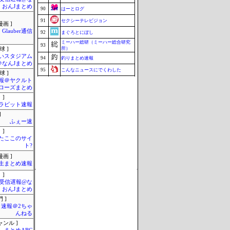
・おんJまとめ
90
はーとログ
91
セクシーテレビジョン
画 ]
Glauber通信
92
まぐろとにぼし
ミーハー総研（ミーハー総合研究
93
所）
球 ]
いスタジアム
94
釣りまとめ速報
＠なんJまとめ
95
こんなニュースにでくわした
球 ]
報＠ヤクルト
96
ねこのあまやどり
ローズまとめ
97
マラソン速報
 ]
ラビット速報
97
まとめCUP
]
97
ブラウザゲーム速報
ふぇー速
97
ZAPZAP!
 ]
またここのサイ
映画.net -ネタバレ|感想|評判 2chまとめ
101
ブログ-
ト?
Update 08/08 14:38
画 ]
生まとめ速報
 ]
受信遅報@な
・おんJまとめ
 ]
速報＠2ちゃ
んねる
ャンル ]