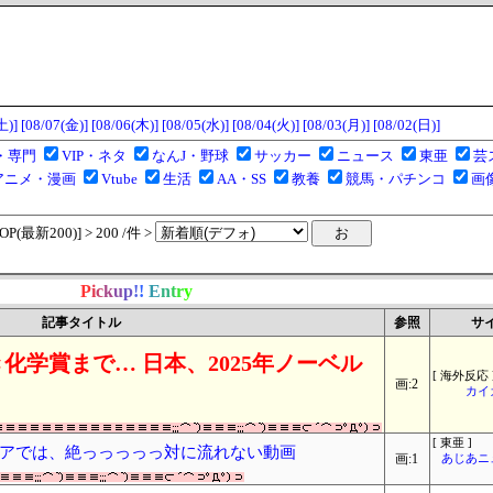
土)]
[08/07(金)]
[08/06(木)]
[08/05(水)]
[08/04(火)]
[08/03(月)]
[08/02(日)]
・専門
VIP・ネタ
なんJ・野球
サッカー
ニュース
東亜
芸
アニメ・漫画
Vtube
生活
AA・SS
教養
競馬・パチンコ
画
(最新200)] > 200 /件 >
P
i
c
k
u
p
!
!
E
n
t
r
y
記事タイトル
参照
サ
化学賞まで… 日本、2025年ノーベル
[ 海外反応 
画:2
カイ
[ 東亜 ]
アでは、絶っっっっっ対に流れない動画
画:1
あじあニ