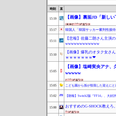
時刻
直
【画像】裏垢JD「新しい
15:19
韓国人「韓国サッカー審判性接待
15:17
【悲報】佐藤二朗さん主演の
15:11
wwwwwwwwwwww
【画像】爆乳のオタク女さん
15:10
ｗｗｗｗｗｗｗ❤
【画像】塩崎実央アナ、
15:05
wwwww
15:05
こども園から孫が怪我した迎えにと
15:02
【朗報】Switch2版『FF14』
おすすめのG-SHOCK教え
15:00