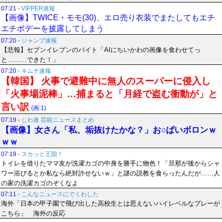
07:21
-
VIPPER速報
【画像】TWICE・モモ(30)、エロ売り衣装でまたしてもエチ
エチボデーを披露してしまう
07:20
-
ジャンプ速報
【悲報】セブンイレブンのバイト「AIにちいかわの画像を食わせてっ
と………できた！」
07:20
-
キムチ速報
【韓国】 火事で避難中に無人のスーパーに侵入し
「火事場泥棒」…捕まると「月経で盗む衝動が」と
言い訳
(画:1)
07:19
-
じわ速 芸能ニュースまとめ
【画像】女さん「私、垢抜けたかな？」お○ぱいボロンｗ
ｗｗ
07:19
-
スカッと王国！
トイレを借りたママ友が洗濯カゴの中身を勝手に物色！「旦那が後からシャ
ワー浴びるとか私なら絶対許せないｗ」と謎の説教を食らったんだが……人
の家の洗濯カゴのぞくなよ
07:11
-
こんなニュースにでくわした
海外「日本の甲子園で飛び出した高校生とは思えないハイレベルなプレーが
こちら」 海外の反応