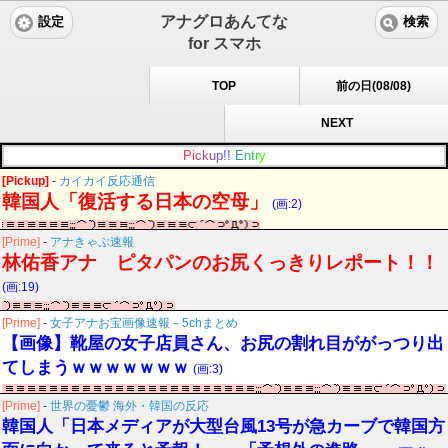
アナグロあんてな
設定
検索
for スマホ
TOP
前の日(08/08)
NEXT
P
i
c
k
u
p
!
!
E
n
t
r
y
[Pickup]
-
カイカイ反応通信
韓国人「復活する日本の空母」
(画:2)
[Prime]
-
アナきゃぷ速報
林佑香アナ ピタパンのお尻くっきりレポート！！
(画:19)
[Prime]
-
女子アナお宝画像速報－5chまとめ
【画像】靴屋の女子店員さん、お尻の割れ目ががっつり出
てしまうｗｗｗｗｗｗｗ
(画:3)
[Prime]
-
世界の憂鬱 海外・韓国の反応
韓国人「日本メディアが大型台風13号が急カーブで韓国方