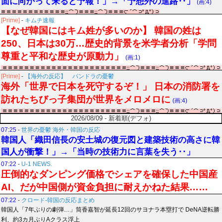
面に向かって来ると予報！」→「予想外の進路‥」
(画:4)
[Prime]
-
キムチ速報
【なぜ韓国にはキム姓が多いのか】 韓国の姓は
250、日本は30万…歴史的背景を米学者分析「学問
尊重と平和な歴史が原動力」
(画:1)
[Prime]
-
【海外の反応】 パンドラの憂鬱
海外「世界で日本を死守するぞ！」 日本の消防署を
訪れたちびっ子集団が世界をメロメロに
(画:4)
2026/08/09 - 新着順(デフォ)
07:25
-
世界の憂鬱 海外・韓国の反応
韓国人「織田信長の安土城の復元図と建築技術の高さに韓
国人が衝撃！」→「当時の技術力に言葉を失う‥」
07:22
-
U-1 NEWS.
圧倒的なダンピング価格でシェアを確保した中国産
AI、だが中国側が資金負担に耐えかねた結果……
07:22
-
クロード-韓国の反応まとめ
韓国人「7年ぶりの劇弾…」筒香嘉智が延長12回のサヨナラ本塁打で DeNA逆転勝
利、約3カ月ぶりAクラス浮上