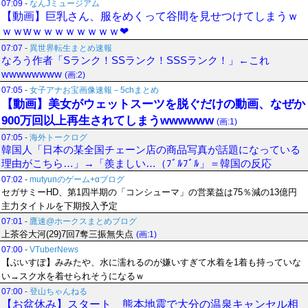
07:09
-
なんJミュージアム
【動画】巨乳さん、服をめくって谷間を見せつけてしまうｗ
ｗｗwｗｗｗｗｗｗｗｗ❤
07:07
-
異世界転生まとめ速報
なろう作者「Sランク！SSランク！SSSランク！」←これ
wwwwwwww
(画:2)
07:05
-
女子アナお宝画像速報－5chまとめ
【動画】美女がウェットスーツを脱ぐだけの動画、なぜか
900万回以上再生されてしまうwwwwww
(画:1)
07:05
-
海外トークログ
韓国人「日本の某全国チェーン店の商品写真が話題になっている
理由がこちら…」→「羨ましい…（ﾌﾞﾙﾌﾞﾙ」＝韓国の反応
07:02
-
mutyunのゲーム+αブログ
セガサミーHD、第1四半期の「コンシューマ」の営業益は75％減の13億円
主力タイトルを下期投入予定
07:01
-
鷹速@ホークスまとめブログ
上茶谷大河(29)7回7奪三振無失点
(画:1)
07:00
-
VTuberNews
【ぶいすぽ】みみたや、水に濡れるのが嫌いすぎて水着を1着も持っていな
い→スク水を着せられそうになるｗ
07:00
-
登山ちゃんねる
【お盆休み】スタート 熊本地震で大分の温泉キャンセル相