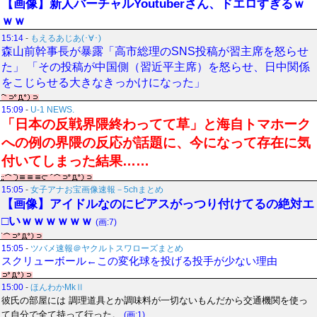
【画像】新人バーチャルYoutuberさん、ドエロすぎるｗ
ｗｗ
15:14
-
もえるあじあ(･∀･)
森山前幹事長が暴露「高市総理のSNS投稿が習主席を怒らせ
た」 「その投稿が中国側（習近平主席）を怒らせ、日中関係
をこじらせる大きなきっかけになった」
15:09
-
U-1 NEWS.
「日本の反戦界隈終わってて草」と海自トマホーク
への例の界隈の反応が話題に、今になって存在に気
付いてしまった結果……
15:05
-
女子アナお宝画像速報－5chまとめ
【画像】アイドルなのにピアスがっつり付けてるの絶対エ
□いｗｗｗｗｗｗ
(画:7)
15:05
-
ツバメ速報＠ヤクルトスワローズまとめ
スクリューボール←この変化球を投げる投手が少ない理由
15:00
-
ほんわかMkⅡ
彼氏の部屋には 調理道具とか調味料が一切ないもんだから交通機関を使っ
て自分で全て持って行った。
(画:1)