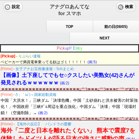
アナグロあんてな
設定
検索
for スマホ
TOP
前の日(08/05)
NEXT
P
i
c
k
u
p
!
!
E
n
t
r
y
[Pickup]
-
りぷらい速報
ベビーカーで満員電車乗ってる奴はゴミ！！！！！
(画:5)
[Prime]
-
女子アナお宝画像速報－5chまとめ
【画像】土下座してでもセ○クスしたい美熟女(42)さんが
発見されるｗｗｗｗｗｗ
(画:2)
[Prime]
-
/)；｀ω´)＜国家総動員報
中国「大洪水！」三峡ダム「決壊危機」中国「土砂崩れと洪水被害の対策強
化！」中国政府「三峡ﾀﾞﾑ周辺を重点強化」中国ダム「決壊」中国「現場封
鎖！（空撮削除」→
(画:2)
[Prime]
-
【海外の反応】 パンドラの憂鬱
海外「二度と日本を離れたくない」 熊本で震度7を
体験したドイツ人が語る日本の強さに感動の声