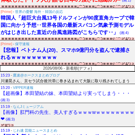
(画:1)
[Prime]
-
世界の憂鬱 海外・韓国の反応
韓国人「超巨大台風13号ドルフィンが90度直角カーブで韓
国に向かう予想‥世界各国の最新スパコン気象予測モデル
がはじき出した直近の台風進路図がこちらです‥」
(画:4)
[Prime]
-
保守速報
【悲報】ベトナム人(20)、スマホ9億円分を盗んで逮捕さ
れるｗｗｗｗｗｗｗｗｗ
2026/08/06 - 新着順(デフォ)
15:23
-
鷹速@ホークスまとめブログ
川瀬晃さん、京セラ試合後渋滞に巻き込まれて大阪に取り残されてしまう
15:20
-
VIPPER速報
【超画像】本田望結の妹、本田望結より実ってしまう・・・
(画:3)
15:19
-
なんJミュージアム
【画像】肛門科の先生、美人すぎるｗｗｗwｗｗｗｗｗｗｗｗ
❤
(画:3)
15:19
-
じわ速 芸能ニュースまとめ