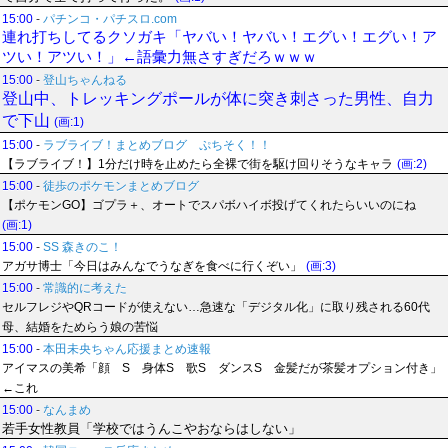
15:00
-
パチンコ・パチスロ.com
連れ打ちしてるクソガキ「ヤバい！ヤバい！エグい！エグい！ア
ツい！アツい！」←語彙力無さすぎだろｗｗｗ
15:00
-
登山ちゃんねる
登山中、トレッキングポールが体に突き刺さった男性、自力
で下山
(画:1)
15:00
-
ラブライブ！まとめブログ ぷちそく！！
【ラブライブ！】1分だけ時を止めたら全裸で街を駆け回りそうなキャラ
(画:2)
15:00
-
徒歩のポケモンまとめブログ
【ポケモンGO】ゴプラ＋、オートでスパボハイボ投げてくれたらいいのにね
(画:1)
15:00
-
SS 森きのこ！
アガサ博士「今日はみんなでうなぎを食べに行くぞい」
(画:3)
15:00
-
常識的に考えた
セルフレジやQRコードが使えない…急速な「デジタル化」に取り残される60代
母、結婚をためらう娘の苦悩
15:00
-
本田未央ちゃん応援まとめ速報
アイマスの美希「顔 S 身体S 歌S ダンスS 金髪だが茶髪オプション付き」
←これ
15:00
-
なんまめ
若手女性教員「学校ではうんこやおならはしない」