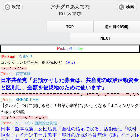
アナグロあんてな
設定
検索
for スマホ
TOP
前の日(08/05)
NEXT
P
i
c
k
u
p
!
!
E
n
t
r
y
[Pickup]
-
流速VIP
コレクションを並べた（※画像あり）
(画:2)
[Prime]
-
保守速報
日本共産党「お預かりした募金は、共産党の政治活動資金
と区別し、全額を被災地のために使います」
[Prime]
-
BREAK TIME
【グルメ】つけて揚げるだけ！野菜が劇的においしくなる「オニオンリング
の素」が話題
[Prime]
-
/)；｀ω´)＜国家総動員報
日本「熊本地震」女性店員「会社の指示で戻る」店舗会社「取材
拒否！」イオンモール熊本「屋外の貯蔵ﾀﾝｸは無傷（謎」イオン従