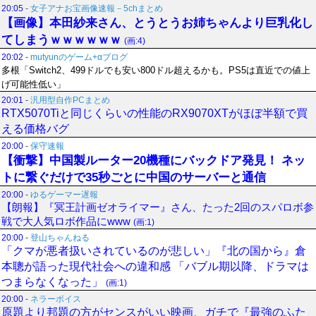
20:05
-
女子アナお宝画像速報－5chまとめ
【画像】本田紗来さん、とうとうお姉ちゃんより巨乳化し
てしまうｗｗｗｗｗｗ
(画:4)
20:02
-
mutyunのゲーム+αブログ
多根「Switch2、499ドルでも安い800ドル超えるかも。PS5は直近での値上
げ可能性低い」
20:01
-
汎用型自作PCまとめ
RTX5070Tiと同じくらいの性能のRX9070XTがほぼ半額で買
える価格バグ
20:00
-
保守速報
【衝撃】中国製ルーター20機種にバックドア発見！ ネッ
トに繋ぐだけで35秒ごとに中国のサーバーと通信
20:00
-
ゆるゲーマー遅報
【朗報】『冥王計画ゼオライマー』さん、たった2回のスパロボ参
戦で大人気ロボ作品にwww
(画:1)
20:00
-
登山ちゃんねる
「クマが悪者扱いされているのが悲しい」『北の国から』倉
本聰が語った現代社会への違和感 「バブル期以降、ドラマは
つまらなくなった」
(画:1)
20:00
-
ネラーボイス
原題より邦題の方がセンスがいい映画、ガチで『最強のふた