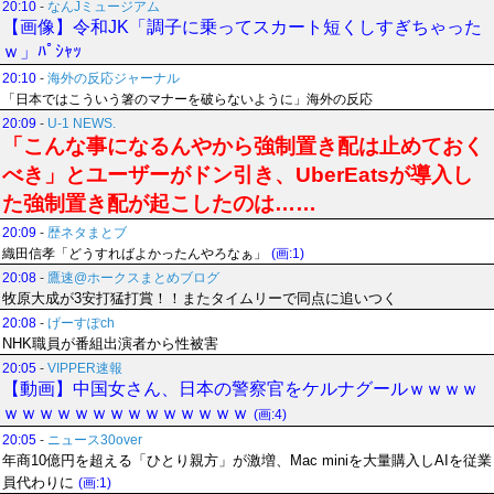
20:10
-
なんJミュージアム
【画像】令和JK「調子に乗ってスカート短くしすぎちゃった
ｗ」ﾊﾟｼｬｯ
20:10
-
海外の反応ジャーナル
「日本ではこういう箸のマナーを破らないように」海外の反応
20:09
-
U-1 NEWS.
「こんな事になるんやから強制置き配は止めておく
べき」とユーザーがドン引き、UberEatsが導入し
た強制置き配が起こしたのは……
20:09
-
歴ネタまとブ
織田信孝「どうすればよかったんやろなぁ」
(画:1)
20:08
-
鷹速@ホークスまとめブログ
牧原大成が3安打猛打賞！！またタイムリーで同点に追いつく
20:08
-
げーすぽch
NHK職員が番組出演者から性被害
20:05
-
VIPPER速報
【動画】中国女さん、日本の警察官をケルナグールｗｗｗｗ
ｗｗｗｗｗｗｗｗｗｗｗｗｗｗ
(画:4)
20:05
-
ニュース30over
年商10億円を超える「ひとり親方」が激増、Mac miniを大量購入しAIを従業
員代わりに
(画:1)