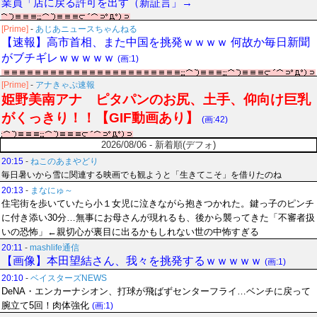
業員「店に戻る許可を出す（新証言」→
[Prime]
-
あじあニュースちゃんねる
【速報】高市首相、また中国を挑発ｗｗｗｗ 何故か毎日新聞
がブチギレｗｗｗｗｗ
(画:1)
[Prime]
-
アナきゃぷ速報
姫野美南アナ ピタパンのお尻、土手、仰向け巨乳
がくっきり！！【GIF動画あり】
(画:42)
2026/08/06 - 新着順(デフォ)
20:15
-
ねこのあまやどり
毎日暑いから雪に関連する映画でも観ようと「生きてこそ」を借りたのね
20:13
-
まなにゅ～
住宅街を歩いていたら小１女児に泣きながら抱きつかれた。鍵っ子のピンチ
に付き添い30分…無事にお母さんが現れるも、後から襲ってきた「不審者扱
いの恐怖」←親切心が裏目に出るかもしれない世の中怖すぎる
20:11
-
mashlife通信
【画像】本田望結さん、我々を挑発するｗｗｗｗｗ
(画:1)
20:10
-
ベイスターズNEWS
DeNA・エンカーナシオン、打球が飛ばずセンターフライ…ベンチに戻って
腕立て5回！肉体強化
(画:1)