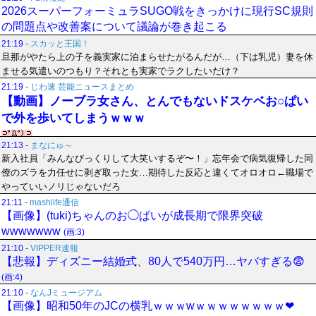
2026スーパーフォーミュラSUGO戦をきっかけに現行SC規則
の問題点や改善案について議論が巻き起こる
21:19
-
スカッと王国！
旦那がやたら上の子を義実家に泊まらせたがるんだが…（下は乳児）妻を休
ませる気遣いのつもり？それとも実家でラクしたいだけ？
21:19
-
じわ速 芸能ニュースまとめ
【動画】ノーブラ女さん、とんでもないドスケベお○ぱい
で外を歩いてしまうｗｗｗ
21:13
-
まなにゅ～
新入社員「みんなびっくりして大笑いするぞ〜！」忘年会で病気復帰した同
僚のズラを力任せに剥ぎ取った女…期待した反応と違くてオロオロ←職場で
やっていいノリじゃないだろ
21:11
-
mashlife通信
【画像】(tuki)ちゃんのお◯ぱいが成長期で限界突破
wwwwwww
(画:3)
21:10
-
VIPPER速報
【悲報】ディズニー結婚式、80人で540万円…ヤバすぎる😨
(画:4)
21:10
-
なんJミュージアム
【画像】昭和50年のJCの横乳ｗｗｗwｗｗｗｗｗｗｗｗ❤