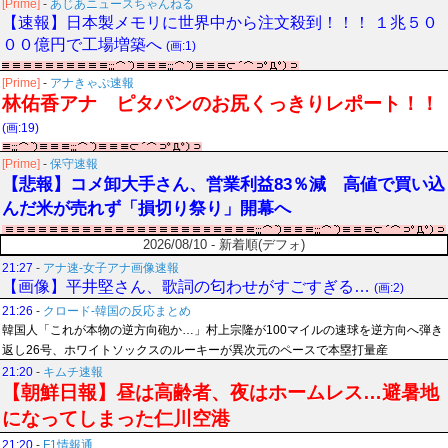
[Prime]
-
あじあニュースちゃんねる
【速報】日本製メモリに世界中から注文殺到！！！ １兆５０
００億円で工場増築へ
(画:1)
[Prime]
-
アナきゃぷ速報
林佑香アナ ピタパンのお尻くっきりレポート！！
(画:19)
[Prime]
-
保守速報
【悲報】コメ卸大手さん、営業利益83％減 高値で買い込
んだ米が売れず「損切り祭り」開幕へ
2026/08/10 - 新着順(デフォ)
21:27
-
アナ速‐女子アナ画像速報
【画像】平井堅さん、歌詞の匂わせがすごすぎる…
(画:2)
21:26
-
クロード-韓国の反応まとめ
韓国人「これが本物の逆方向砲か…」村上宗隆が100マイルの速球を逆方向へ弾き
返し26号、ホワイトソックスのルーキーが異次元のペースで本塁打量産
21:20
-
キムチ速報
【朝鮮日報】昼は高齢者、夜はホームレス…避暑地
になってしまった仁川空港
21:20
-
F1情報通