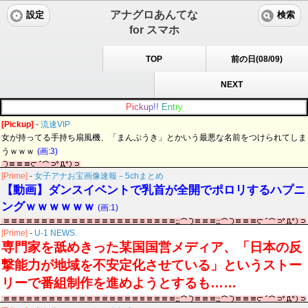
アナグロあんてな
設定
検索
for スマホ
TOP
前の日(08/09)
NEXT
P
i
c
k
u
p
!
!
E
n
t
r
y
[Pickup]
-
流速VIP
女が持ってる手持ち扇風機、「まんぷうき」とかいう最悪な名前をつけられてしま
うｗｗｗ
(画:3)
[Prime]
-
女子アナお宝画像速報－5chまとめ
【動画】ダンスイベントで乳首が全開でポロリするハプニ
ングｗｗｗｗｗｗ
(画:1)
[Prime]
-
U-1 NEWS.
専門家を舐めきった某国国営メディア、「日本の反
撃能力が地域を不安定化させている」というストー
リーで番組制作を進めようとするも……