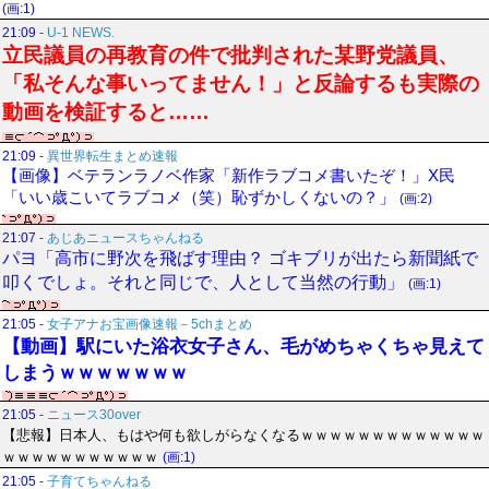
(画:1)
21:09
-
U-1 NEWS.
立民議員の再教育の件で批判された某野党議員、
「私そんな事いってません！」と反論するも実際の
動画を検証すると……
21:09
-
異世界転生まとめ速報
【画像】ベテランラノベ作家「新作ラブコメ書いたぞ！」X民
「いい歳こいてラブコメ（笑）恥ずかしくないの？」
(画:2)
21:07
-
あじあニュースちゃんねる
パヨ「高市に野次を飛ばす理由？ ゴキブリが出たら新聞紙で
叩くでしょ。それと同じで、人として当然の行動」
(画:1)
21:05
-
女子アナお宝画像速報－5chまとめ
【動画】駅にいた浴衣女子さん、毛がめちゃくちゃ見えて
しまうｗｗｗｗｗｗｗ
21:05
-
ニュース30over
【悲報】日本人、もはや何も欲しがらなくなるｗｗｗｗｗｗｗｗｗｗｗｗｗ
ｗｗｗｗｗｗｗｗｗｗｗ
(画:1)
21:05
-
子育てちゃんねる