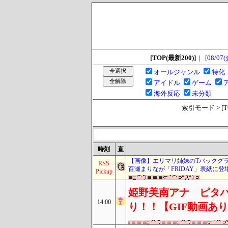
[TOP(最新200)]
|
[08/07(
オールジャンル
特化
アイドル
ゲーム
海外反応
未分類
索引モード > [TOP
時刻
直
【画像】エリマリ姉妹のTバックグラビ
RSS
百瀬まりなが「FRIDAY」表紙に登
Pickup
姫野美南アナ ピタ
14:00
り！！【GIF動画あ