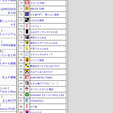
アダルトMeta
70
スカッと王国！
71
BREAK TIME
@PSO2NGS
まとめ
72
ひま速(°∀°) -暇つぶし速報-
72
けおけお速報
愛ニュースぷ
らす
74
バイクと！
 ]
75
もばます｜デレステまとめ
Jミュージアム
76
黄昏ちゃんねる
 ]
77
阪神タイガースちゃんねる
VIPPER速報
77
子育てちゃんねる
 ]
79
Ｚチャンネル＠ＶＩＰ
いしいまとめ
]
80
ジャンプ速報
トボール速報
81
鷹速@ホークスまとめブログ
81
カルチョまとめブログ
キムチ速報
83
BABYMETAL TIMES
84
もきゅ速(*´ω`*)人(´･ェ･｀)
ャンル ]
85
ポーランドボール 翻訳
アダルトMeta
85
footballnet【サッカー5chまとめ】
 ]
まとめCUP
87
VTuberNews
]
88
チゲ速
amurai GOAL
89
はーとログ