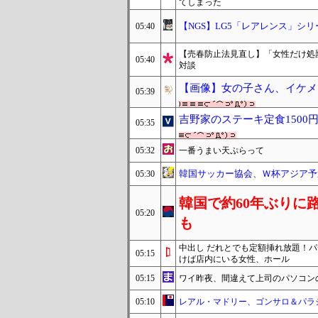
てしまった
【NGS】LG5「レアレンス」シ
05:40
【売春防止法見直し】「女性だけ処
05:40
対談
【画像】女の子さん、イケメ
05:39
吉野家のステーキ定食150
05:35
05:32
一番うまい天ぷらって
韓国サッカー協会、Ｗ杯アジア予
05:30
韓国で約60年ぶりに
05:20
も
中出し だれとでも定額挿れ放題！パ
05:15
けば店内にいる女性、ホール
05:15
ワイ昨夜、間違えて上司のパソコン
05:10
レアル・マドリー、ゴンサロ＆パラ