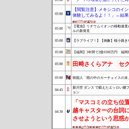
05:00
【閲覧注意】メキシコのイン
05:00
体験してみるよ！！」←結果
【電池】リチウムイオンの移動速度
05:00
ルの新発見
05:00
【ラブライブ！】【画像】桜小路きな子ち
05:00
【福岡】3年間で2億6500万円 福
田﨑さくらアナ セ
05:00
05:00
韓国人「雨の中のカーチェイスの末
新川空 ダンス で鍛えたエッロい腰
04:45
ョン
「マスコミの立ち位
越キャスターの台詞
04:39
させようという思惑