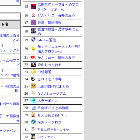
報
広島東洋カープまとめブロ
15
グ | かーぷぶーん
16
どんぐりこ - 海外の反応
17
厳選！韓国情報
イト名
坂道情報通～乃木坂46まと
]
18
め～
-韓国の反応ま
とめ
19
Glauber通信
 ]
働くモノニュース : 人生VIP
20
Jミュージアム
職人ブログwww
21
かんにゅー - 韓国の反応
のゲーム+αブロ
22
登山ちゃんねる
グ
 ]
23
F1情報通
VIPPER速報
24
ヒロイモノ中毒
]
25
汎用型自作PCまとめ
ー -韓国の反
応-
26
なんJミュージアム
]
27
ネラーボイス
トボール速報
28
日向坂46まとめ速報
29
もえるあじあ(･∀･)
女子アナ画像速
報
30
海外トークログ
]
31
明日は何を食べようか
ージャパン！
32
ぷそファン