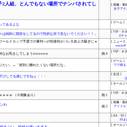
子2人組、とんでもない場所でナンパされてし
[ 画像・動画
女子アナ
[ ゲーム ]
ってあるよな
[ VIP・ネタ
々は純粋に競技をしてるので性的な目で見ないでください！！」
Zチャ
ワールドカップ予選での審判への性接待がバレ大炎上大騒ぎにｗ
[ ニュース 
watc
[ VIP・ネタ
なお乳をしてしまうwwwwww
画:4
[ ゲーム ]
りたい。←「絶対に離れたくない場所だな」
ウマ娘ま
[ 生活 ]
微妙に値下げしてる感じですねぇ・・・
[ オールジ
[ VIP・ネタ
ｗｗｗｗ （※画像あり）
画:1
[ 画像・動画
ンわ
画:3
アイドル
[ AA・SS ]
SS
[ オールジ
代すごい。時代が違いすぎる」