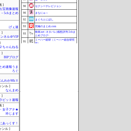
 ]
90
セクシーテレビジョン
お宝画像速報
－5chまとめ
90
まなにゅ～
92
まぐろとにぼし
93
究極のまとめ.com
げぇ速
映画.net -ネタバレ|感想|評判 2chま
 ]
93
とめブログ-
ンネル＠VIP
ミーハー総研（ミーハー総合研究
95
]
所）
h＠２ちゃんねる
96
釣りまとめ速報
 ]
97
マラソン速報
BIPブログ
98
Samurai GOAL
とめ速報うま
99
ZAPZAP!
ろぐ
100
じゃぽにか反応帳
ほんわかMkⅡ
Update 08/07 06:38
ャンル ]
なんまめ
 ]
ラビット速報
 ]
・女子アナ★
吟じます
まにあっくす！
ャンル ]