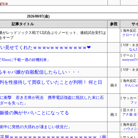
2026/08/07(金)
記事タイトル
参照
サ
[ 海外反応 
隆がレッドソックス戦で12試合ぶりノーヒット、連続試合安打は
クロード
をキープ
[ VIP・ネタ
ぱい見せてくれたｗｗｗwｗｗｗｗｗｗｗｗ❤
なん
[ ゲーム ]
落でXboxに千載一遇の好機到来」
mutyun
[ VIP・ネタ
るキャバ嬢が自殺配信したらしい・・・
[ 海外反応 
判を性接待して買収していたことが判明！ 何と日
画:6
かんにゅ
に衝撃 若き主将が死去 携帯電話強盗に抵抗した末に石
[ サッカー 
ダーを失った」
フッ
[ 芸スポ ]
娠後の胸がヤバいことになってる
画:3
アナ速‐
[ 海外反応 
術中に突然の大揺れが凄まじい状況だ」
ハウメニ
防災服ｗｗｗｗｗｗｗｗｗｗｗｗｗｗｗｗｗｗｗ（画
[ 芸スポ ]