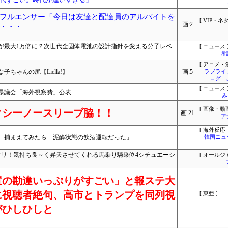
フルエンサー「今日は友達と配達員のアルバイトを
[ VIP・ネタ
画:2
・・・
が最大1万倍に？次世代全固体電池の設計指針を変える分子レベ
[ ニュース 
常
[ アニメ・漫
ゃんの尻【Liella!】
画:5
ラブライ
ログ 
[ ニュース 
岡県議会「海外視察費」公表
み
[ 画像・動画
クシーノースリーブ脇！！
画:21
ア
[ 海外反応 
、捕まえてみたら…泥酔状態の飲酒運転だった」
韓国ニュ
フリ！気持ち良～く昇天させてくれる馬乗り騎乗位4シチュエーシ
[ オールジ
置の勘違いっぷりがすごい」と報ステ大
に視聴者絶句、高市とトランプを同列視
[ 東亜 ]
がひしひしと