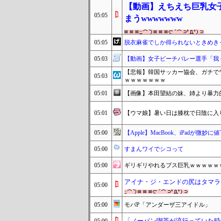
【動画】えちえち巨乳女
05:05
まうwwwwwww
05:05
脱衣麻雀でしか得られないときめき
05:03
【動画】女子ビーチバレー選手「我
【悲報】韓国サッカー協会、ガチで
05:03
ｗｗｗｗｗｗｗ
05:01
【画像】本田望結の妹、姉より暴力的
05:01
【ウマ娘】暑い日は膝枕で日陰に入
05:00
【Apple】MacBook、iPadが
05:00
すまんワイでシコって
05:00
ギリギリやれるブス巨乳ｗｗｗｗｗ
アイナ・ジ・エンドの尻はタマラ
05:00
05:00
モバP「アンダーザ三アイドル」
「ノーパン喫茶が流行っていた時