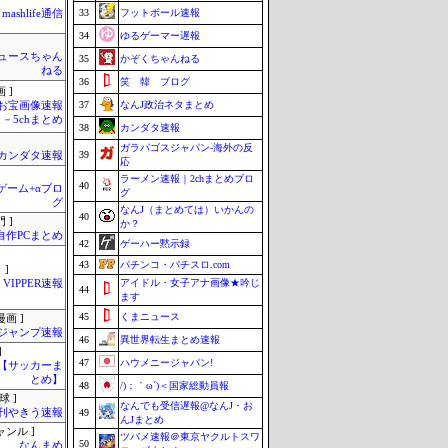
33
フットボール速報
mashlife通信
34
ゆるゲーマー遅報
ュースちゃん
35
かぞくちゃんねる
ねる
36
笑 韓 ブログ
 ]
37
なんJ政治ネタまとめ
お宝画像速報
－5chまとめ
38
カンダタ速報
ガラパゴスジャパン-海外の反
39
カンダタ速報
応
ラーメン速報｜2chまとめブロ
40
のゲーム+αブロ
グ
グ
なんJ（まとめては）いかんの
40
 ]
か？
自作PCまとめ
42
ゲーハー黙示録
43
パチンコ・パチスロ.com
 ]
アイドル・女子アナ画像★吟じ
VIPPER速報
44
ます
45
くまニュース
画 ]
ジャンプ速報
46
異世界転生まとめ速報
]
47
ハウメニージャパン!
lnet【サッカーま
とめ】
48
/)；｀ω´)＜国家総動員報
球 ]
なんでも受信遅報@なんJ・お
刊やきう速報
49
んJまとめ
ャンル ]
ツバメ速報＠東京ヤクルトスワ
50
なんまめ