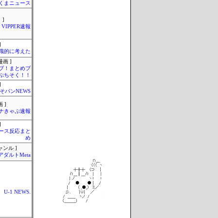
くまニュース
 ]
VIPPER速報
]
識的に考えた
画 ]
ブ！まとめブ
ぷちそく！！
]
そパンNEWS
 ]
ナきゃぷ速報
]
ース反応まと
め
ャンル ]
アダルトMeta
U-1 NEWS.