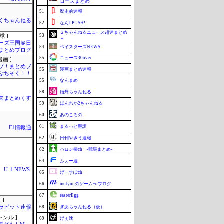
ローズまとめ
51
歴史的速報
くちゃんねる
52
なんJ PUSH!!
２ちゃんねるニュース超速まとめ
53
球 ]
＋
ーズ王国＠日
54
ベイスターズNEWS
まとめブログ
55
ニュース30over
画 ]
ブ！まとめブ
55
漫画まとめ速報
ぷちそく！！
55
なんまめ
58
婚外ちゃんねる
夫まとめくす
59
ほんわか2ちゃんねる
60
あのころの
61
まるっと翻訳
F1情報通
62
日刊やきう速報
62
ハロン棒ch -競馬まとめ-
64
ふぇー速
U-1 NEWS.
65
げーすぽch
66
mutyunのゲーム+αブログ
67
easterEgg
 ]
ラビット速報
68
ぎあちゃんねる（仮）
ャンル ]
69
げぇ速