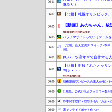
06:11
像あり）
【悲報】札幌オリンピック、
06:07
【動画】あのちゃん、放
06:05
パラノマサイトっていうゲームを
06:05
【悲報】任天堂決算 スイッチ2本体『38
06:02
減)』
PCパーツ高すぎて自作する
06:01
【悲報】射殺されたオッサン
06:01
判明・・・
06:00
覇権漫画ワンピースの主人公モンキ
06:00
J1鹿島、公式SNS総フォロワー数が
06:00
昨季60本塁打・OPS.948の『カ
06:00
家でフライドポテト作った