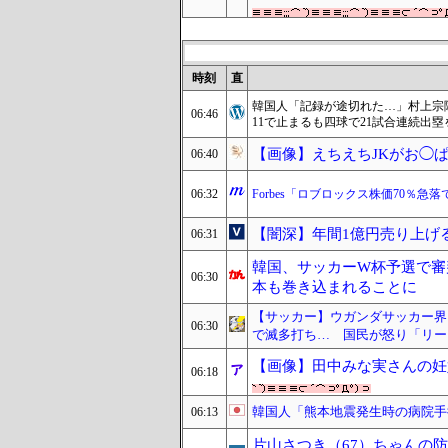
時刻
直
韓国人「記録が途切れた…」村上宗
06:46
11で止まるも四球で21試合連続出塁
【画像】えちえちJKがお◯
06:40
06:32
Forbes「ロブロックス株価70％急
【闇深】年間1億円売り上げ
06:31
韓国、サッカーW杯予選で審
06:30
本も巻き込まれることに
【サッカー】ウガンダサッカー界
06:30
で滅多打ち… 国民が怒り「リー
【画像】田中みな実さんの妊
06:18
韓国人「熊本地震発生時の病院手
06:13
片山さつき（67）ちゃんの