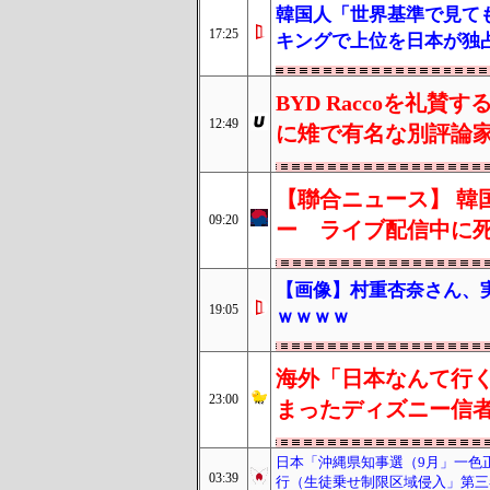
韓国人「世界基準で見ても
17:25
キングで上位を日本が独
BYD Raccoを礼
12:49
に雉で有名な別評論
【聯合ニュース】 韓
09:20
ー ライブ配信中に
【画像】村重杏奈さん、
19:05
ｗｗｗｗ
海外「日本なんて行く
23:00
まったディズニー信
日本「沖縄県知事選（9月」一色
03:39
行（生徒乗せ制限区域侵入」第三