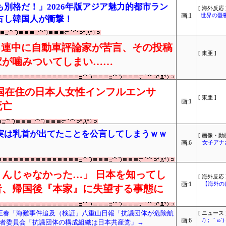
別格だ！」2026年版アジア魅力的都市ラン
[ 海外反応 
画:1
世界の憂
占し韓国人が衝撃！
賛する連中に自動車評論家が苦言、その投稿
[ 東亜 ]
家が噛みついてしまい……
国在住の日本人女性インフルエンサ
[ 東亜 ]
画:1
死亡
実は乳首が出てたことを公言してしまうｗｗ
[ 画像・動画
画:6
女子アナ
んじゃなかった…」 日本を知ってし
[ 海外反応 
画:1
【海外の
者、帰国後『本家』に失望する事態に
正春「海難事件追及（検証」八重山日報「抗議団体が危険航
[ ニュース 
画:6
/)；｀ω
者委員会「抗議団体の構成組織は日本共産党」→