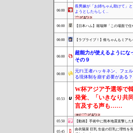
長男嫁が「お姉ちゃん助けて」と
06:00
ようとしたらしく...
06:00
【日本ハム】堀瑞輝「この場面で任
06:00
【ラブライブ！】侑ちゃんもミアちゃ
超能力が使えるようにな
06:00
その９
元F1王者ハッキネン、フェ
06:00
る現体制を崩す必要がある？
W杯アジア予選等で
発覚、「いきなり共
05:53
言及する声も……
05:50
【動画】手術中に熊本地震直撃した
由衣陽菜 巨乳 生徒の巨乳に理性
05:45