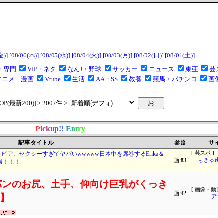
金)]
[08/06(木)]
[08/05(水)]
[08/04(火)]
[08/03(月)]
[08/02(日)]
[08/01(土)]
・専門
VIP・ネタ
なんJ・野球
サッカー
ニュース
東亜
芸
アニメ・漫画
Vtube
生活
AA・SS
教養
競馬・パチンコ
画
(最新200)] > 200 /件 >
P
i
c
k
u
p
!
!
E
n
t
r
y
記事タイトル
参照
サ
ア、セクシーすぎてヤバいwwwww日本中を席巻するErika＆
[ 芸スポ ]
画:83
もきゅ速(
場！！！
パンのお尻、土手、仰向け巨乳がくっき
[ 画像・動画
画:42
り】
ア