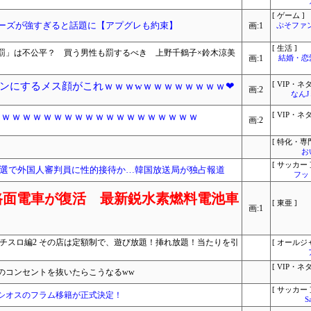
[ ゲーム ]
リーズが強すぎると話題に【アプグレも約束】
画:1
ぷそファン
[ 生活 ]
罰」は不公平？ 買う男性も罰するべき 上野千鶴子×鈴木涼美
画:1
結婚・恋
ンにするメス顔がこれｗｗｗwｗｗｗｗｗｗｗｗ❤
[ VIP・ネタ
画:2
なん
0円ｗｗｗｗｗｗｗｗｗｗｗｗｗｗｗｗｗｗｗ
[ VIP・ネタ
画:2
[ 特化・専門
お
[ サッカー 
選で外国人審判員に性的接待か…韓国放送局が独占報道
フッ
路面電車が復活 最新鋭水素燃料電池車
[ 東亜 ]
画:1
チスロ編2 その店は定額制で、遊び放題！挿れ放題！当たりを引
[ オールジ
[ VIP・ネタ
のコンセントを抜いたらこうなるww
[ サッカー 
シオスのフラム移籍が正式決定！
S