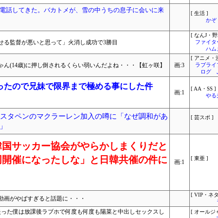
電話してきた。バカトメが、雪の中うちの息子に会いに来
[ 生活 ]
かぞ
[ なんJ・野
せる監督が悪いと思って」火消し成功で3勝目
ファイタ
ハム
[ アニメ・漫
ん(14歳)に押し倒されるくらい弱いんだよね・・・【虹ヶ咲】
画:3
ラブライ
ログ 
ったので兄妹で限界まで極める事にした件
[ AA・SS ]
画:1
やる
ルスタペンのマクラーレン加入の噂に「なぜ調和があ
[ 芸スポ ]
」
韓国サッカー協会がやらかしまくりだと
同開催になったしな」と日韓共催の件に
[ 東亜 ]
画:1
[ VIP・ネタ
動画がやばすぎると話題に・・・
を失った僕は放課後ラブホで何度も何度も陽菜と中出しセックスし
[ オールジ