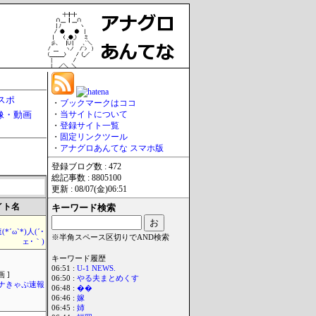
スポ
・
ブックマークはココ
像・動画
・
当サイトについて
・
登録サイト一覧
・
固定リンクツール
・
アナグロあんてな スマホ版
登録ブログ数 : 472
総記事数 : 8805100
更新 : 08/07(金)06:51
イト名
キーワード検索
*´ω`*)人(´･
※半角スペース区切りでAND検索
ェ･｀)
キーワード履歴
06:51 :
U-1 NEWS.
 ]
06:50 :
やる夫まとめくす
ナきゃぷ速報
06:48 :
��
06:46 :
嫁
06:45 :
姉