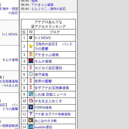
06:44 :
福岡
]
06:44 :
アナきゃぷ速報
鬱 海外・韓国
06:44 :
どんぐりこ - 海外の反応
の反応
アナグロあんてな
逆アクセスランキング
位
印
ブログ
U-1 NEWS.
1
U-1 NEWS.
【海外の反応】 パンド
2
ラの憂鬱
3
アナきゃぷ速報
キムチ速報
4
キムチ速報
5
カイカイ反応通信
6
保守速報
 ]
7
世界の憂鬱
お宝画像速報
－5chまとめ
8
女子アナお宝画像速報
9
じわ速 芸能ニュース
10
やる夫まとめくす
]
反応】 パン
11
VIPPER速報
ドラの憂鬱
12
アナ速‐女子アナ画像速報
13
あじあのネタ帳
]
´)＜国家総動員
14
mashlife通信