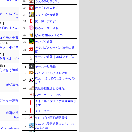
32
もえるあじあ(･∀･)
33
かぞくちゃんねる
のゲーム+αブロ
34
フットボール速報
グ
35
笑 韓 ブログ
 ]
自作PCまとめ
36
ゆるゲーマー遅報
37
なんJ政治ネタまとめ
ロイモノ中毒
38
カンダタ速報
ャンル ]
ネラーボイス
ガラパゴスジャパン-海外の反
39
応
 ]
ラーメン速報｜2chまとめブロ
を食べようか
40
グ
球 ]
41
ゲーハー黙示録
刊やきう速報
42
パチンコ・パチスロ.com
なんJ（まとめては）いかんの
]
43
か？
保守速報
44
異世界転生まとめ速報
45
ハウメニージャパン!
ゲーマー遅報
アイドル・女子アナ画像★吟じ
46
ます
]
47
くまニュース
ー -韓国の反
応-
47
/)；｀ω´)＜国家総動員報
なんでも受信遅報@なんJ・お
49
んJまとめ
VTuberNews