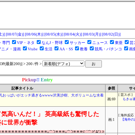
土)]
[08/07(金)]
[08/06(木)]
[08/05(水)]
[08/04(火)]
[08/03(月)]
[08/02(日)]
・専門
VIP・ネタ
なんJ・野球
サッカー
ニュース
東亜
芸
アニメ・漫画
Vtube
生活
AA・SS
教養
競馬・パチンコ
画
(最新200)] > 200 /件 >
P
i
c
k
u
p
!
!
E
n
t
r
y
記事タイトル
参照
サ
乳おっぱいがエッチ過ぎるwwww沢美沙樹、大ボリュームな水着
[ 芸スポ ]
画:69
もきゅ速(
気高いんだ！」 英高級紙も驚愕した
[ 海外反応 
画:1
【海外の
姿に世界が衝撃