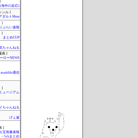
]
Q(海外の反応)
ャンル ]
アダルトMeta
 ]
りぷらい速報
 ]
まとめCUP
気ちゃんねる
画 ]
ーローNEWS
mashlife通信
 ]
Jミュージアム
イちゃんねる
げぇ速
 ]
お宝画像速報
－5chまとめ