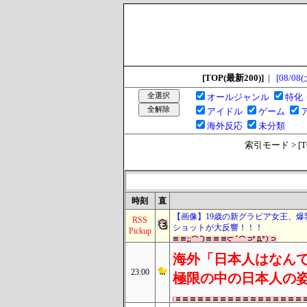
[TOP(最新200)]
|
[08/08(
オールジャンル
特化
アイドル
ゲーム
海外反応
未分類
索引モード > [TOP
時刻
直
【画像】19歳の新グラビア女王、爆
RSS
ショットが大反響！！！
Pickup
海外「日本人はなんて
23:00
極限の中の日本人の