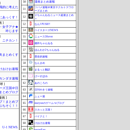
50
漫画まとめ速報
]
識的に考えた
ツバメ速報＠東京ヤクルトスワロ
51
ーズまとめ
２ちゃんねるニュース超速まとめ
52
まにあっくす！
＋
 ]
52
なんJ PUSH!!
・女子アナ★
54
ベイスターズNEWS
吟じます
]
55
ニュース30over
ニチカン！
56
婚外ちゃんねる
57
ほんわか2ちゃんねる
夫まとめくす
58
歴史的速報
58
なんまめ
けおけお速報
60
まるっと翻訳
61
げーすぽch
カンダタ速報
62
あのころの
球 ]
ーズ王国＠日
63
日刊やきう速報
まとめブログ
64
ふぇー速
画 ]
ブ！まとめブ
65
mutyunのゲーム+αブログ
ぷちそく！！
66
スカッと王国！
67
バイクと！
68
けおけお速報
U-1 NEWS.
69
easterEgg