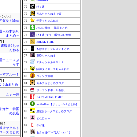
70
げぇ速
70
ぎあちゃんねる（仮）
ャンル ]
アダルトMeta
72
子育てちゃんねる
]
73
ハロン棒ch -競馬まとめ-
通～乃木坂46
74
ひま速(°∀°) -暇つぶし速報-
まとめ～
 ]
74
BREAK TIME
速報＠2ちゃ
76
もばます｜デレステまとめ
んねる
77
黄昏ちゃんねる
愛ニュースぷ
77
Ｚチャンネル＠ＶＩＰ
らす
79
阪神タイガースちゃんねる
ーすアルー！
80
ジャンプ速報
 ]
81
カルチョまとめブログ
-5chまとめ-
]
82
ポーランドボール 翻訳
ふぇー速
83
BABYMETAL TIMES
84
footballnet【サッカー5chまとめ】
]
鬱 海外・韓国
85
鷹速@ホークスまとめブログ
の反応
85
まなにゅ～
球 ]
87
チゲ速
報＠ヤクルト
ローズまとめ
88
もきゅ速(*´ω`*)人(´･ェ･｀)