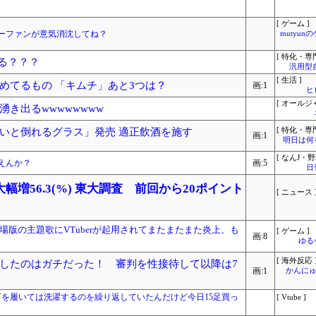
[ ゲーム ]
ーファンが意気消沈してね？
mutyun
[ 特化・専門
せる？？？
汎用型
[ 生活 ]
めてるもの 「キムチ」あと3つは？
画:1
ヒ
[ オールジ
き出るwwwwwwww
いと倒れるグラス」発売 適正飲酒を施す
[ 特化・専門
画:1
明日は何
[ なんJ・野
えんか？
画:5
日
増56.3(%) 東大調査 前回から20ポイント
[ ニュース 
版の主題歌にVTuberが起用されてまたまたまた炎上、も
[ ゲーム ]
画:8
ゆる
[ 海外反応 
したのはガチだった！ 審判を性接待して以降は7
画:1
かんにゅ
下を履いては洗濯するのを繰り返していたんだけど今日15足買っ
[ Vtube ]