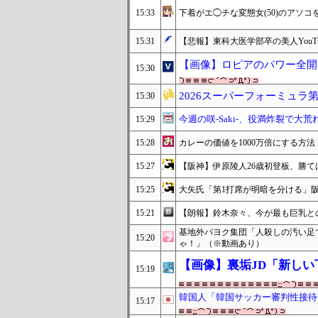
15:33
下着がエ◯チな変態女(50)のアソ
15:31
【悲報】東科大医学部卒の美人YouT
【画像】ロピアのパワー全開
15:30
2026スーパーフォーミュラ第
15:30
今週の咲-Saki-、役満炸裂で大荒
15:29
15:28
カレーの価値を1000万倍にする方法
15:27
【阪神】伊原陵人26歳初登板、勝て
15:25
大矢氏「第1打席が明暗を分ける」
15:21
【朗報】鈴木奈々、今が最も巨乳との
基地外パヨク集団「人殺しの汚い足
15:20
ゃ！」（※動画あり）
【画像】裏垢JD「新しい
15:19
韓国人「韓国サッカー審判性接待
15:17