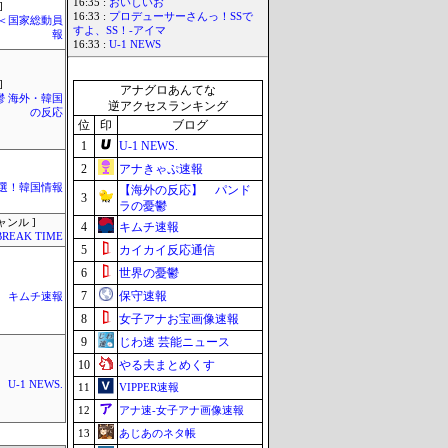
16:35 :
おいしいお
]
16:33 :
プロデューサーさんっ！SSで
´)＜国家総動員
すよ、SS！-アイマ
報
16:33 :
U-1 NEWS
]
アナグロあんてな
鬱 海外・韓国
逆アクセスランキング
の反応
位
印
ブログ
1
U-1 NEWS.
2
アナきゃぷ速報
選！韓国情報
【海外の反応】 パンド
3
ラの憂鬱
ャンル ]
4
キムチ速報
BREAK TIME
5
カイカイ反応通信
6
世界の憂鬱
7
保守速報
キムチ速報
8
女子アナお宝画像速報
9
じわ速 芸能ニュース
10
やる夫まとめくす
U-1 NEWS.
11
VIPPER速報
12
アナ速‐女子アナ画像速報
13
あじあのネタ帳