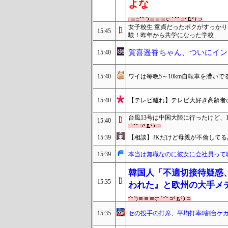
よな
女子校生 童貞だったボクがすっかり
15:45
験！昨年から共学になった学校
賀喜遥香ちゃん、ついにイン
15:40
15:40
ワイは毎晩5～10km自転車を漕い
15:40
【テレビ離れ】テレビ大好き高齢者の
台風13号は中国大陸に行ったけど、
15:40
15:39
【相談】JKだけど母親が不倫して
15:39
本当は無職なのに彼女に会社員って
韓国人「不適切接待疑惑、
15:35
われた』と欧州の大手メ
15:35
セの投手の打席、平均打率0割台ケ