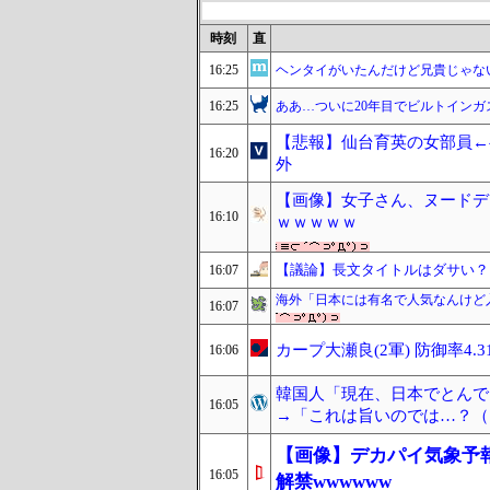
時刻
直
16:25
ヘンタイがいたんだけど兄貴じゃな
16:25
ああ…ついに20年目でビルトイン
【悲報】仙台育英の女部員←
16:20
外
【画像】女子さん、ヌードデ
16:10
ｗｗｗｗｗ
【議論】長文タイトルはダサい？
16:07
海外「日本には有名で人気なんけど
16:07
カープ大瀬良(2軍) 防御率4.31 
16:06
韓国人「現在、日本でとんで
16:05
→「これは旨いのでは…？（ﾌ
【画像】デカパイ気象予
16:05
解禁wwwwww