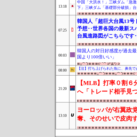
中国「大洪水！」三峡ダム「急激
13:18
下」三峡ダム「基礎部分破損」台
韓国人「超巨大台風13号
予想‥世界各国の最新ス
07:25
台風進路図がこちらです
韓国人の対日好感度が過去最
00:03
国より100倍いい」
【泣】打ち上げられた魚に、鼻先で
08:00
【MLB】打率０割６
21:20
へ「トレード相手見
ヨーロッパが右翼政
13:10
奪、そのせいで皮肉