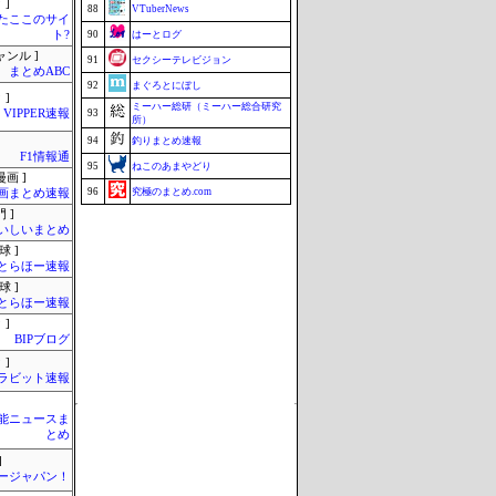
 ]
88
VTuberNews
またここのサイ
ト?
90
はーとログ
ャンル ]
91
セクシーテレビジョン
まとめABC
92
まぐろとにぼし
 ]
ミーハー総研（ミーハー総合研究
VIPPER速報
93
所）
94
釣りまとめ速報
F1情報通
95
ねこのあまやどり
画 ]
96
究極のまとめ.com
画まとめ速報
 ]
96
こんなニュースにでくわした
いしいまとめ
98
マラソン速報
球 ]
とらほー速報
98
まとめCUP
球 ]
98
ブラウザゲーム速報
とらほー速報
98
ZAPZAP!
 ]
BIPブログ
102
みそパンNEWS
 ]
Update 08/08 16:38
ラビット速報
芸能ニュースま
とめ
]
ージャパン！