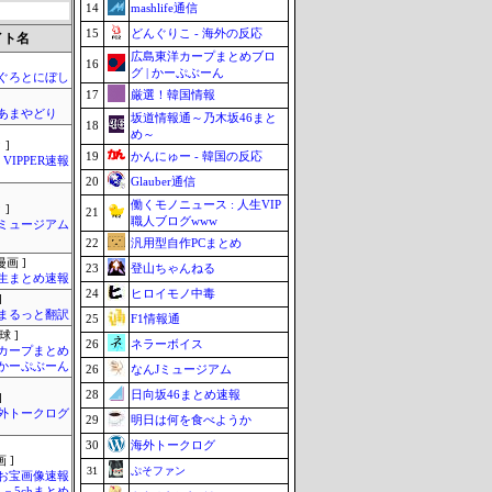
14
mashlife通信
15
どんぐりこ - 海外の反応
イト名
広島東洋カープまとめブロ
16
グ | かーぷぶーん
ぐろとにぼし
17
厳選！韓国情報
のあまやどり
坂道情報通～乃木坂46まと
18
め～
 ]
19
かんにゅー - 韓国の反応
VIPPER速報
20
Glauber通信
働くモノニュース : 人生VIP
 ]
21
職人ブログwww
Jミュージアム
22
汎用型自作PCまとめ
画 ]
23
登山ちゃんねる
生まとめ速報
24
ヒロイモノ中毒
]
まるっと翻訳
25
F1情報通
球 ]
26
ネラーボイス
カープまとめ
| かーぷぶーん
26
なんJミュージアム
28
日向坂46まとめ速報
]
外トークログ
29
明日は何を食べようか
30
海外トークログ
 ]
31
ぷそファン
お宝画像速報
－5chまとめ