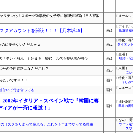
ヤリチン化！スポーツ強豪校の女子寮に無理矢理3泊4日入寮体
[ オールジ
[ アイドル 
スタアカウントを開設！！！【乃木坂46】
画:1
坂道情報
[ 特化・専門
でるのに痩せないんだよｗｗ
画:2
ダイエット
[ 生活 ]
「テレビ離れ」も始まる 60代・70代も視聴者が減少
画:1
結婚・恋
15号の予想進路…なんだこれ？
[ 東亜 ]
画:3
にゅ
[ 特化・専門
るみたいです⇒！！
画:1
うしみつ
[ ニュース 
嘘付いて付き合ってる
画:1
2002年イタリア・スペイン戦で『韓国に奪
[ 海外反応 
画:1
世界の憂
ディアが一斉に報道！」
[ なんJ・野
ガのリスクあり走って疲れる←これを今年までやってる理由
ツバメ速
スワ