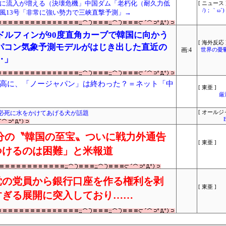
に流入が増える（決壊危機」中国ダム「老朽化（耐久力低
[ ニュース 
/)；｀ω
風13号「非常に強い勢力で三峡直撃予測」→
ドルフィンが90度直角カーブで韓国に向かう
[ 海外反応 
パコン気象予測モデルがはじき出した直近の
画:4
世界の憂
‥」
高に、「ノージャパン」は終わった？＝ネット「中
[ 東亜 ]
厳
必死に水をかけてあげる犬が話題
[ オールジ
分の〝韓国の至宝〟ついに戦力外通告
[ 東亜 ]
つけるのは困難」と米報道
党の党員から銀行口座を作る権利を剥
[ 東亜 ]
すぎる展開に突入しており……