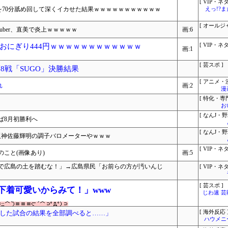
[ VIP・ネタ
コを70分舐め回して深くイカせた結果ｗｗｗｗｗｗｗｗｗｗｗ
えっ!?
[ オールジ
uber、直美で炎上ｗｗｗｗｗ
画:6
おにぎり444円ｗｗｗｗｗｗｗｗｗｗｗｗ
[ VIP・ネタ
画:1
[ 芸スポ ]
8戦「SUGO」決勝結果
[ アニメ・漫
れ
画:2
漫
[ 特化・専門
お
[ なんJ・野
ば8月初勝利へ
[ なんJ・野
阪神佐藤輝明の調子バロメーターやｗｗｗ
[ VIP・ネタ
こと(画像あり)
画:5
で広島の土を踏むな！」→広島県民「お前らの方が汚いんじ
[ VIP・ネタ
[ 芸スポ ]
下着可愛いからみて！」www
じわ速 
した試合の結果を全部調べると……」
[ 海外反応 
ハウメニ