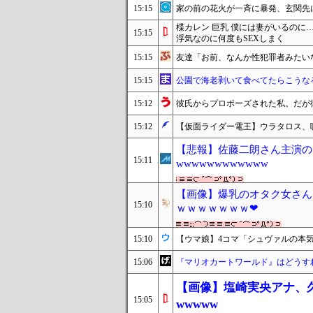
15:15
家の前の花火が一斉に暴発、玄関先
楪カレン 巨乳 僕には妻がいるの
15:15
浮気なのに何度もSEXしまく
15:15
友達「お前、なんか性犯罪者みたい
15:15
公園で海老剥いて食べてたらこうなる
15:12
彼氏からプロポーズされた私。だが
15:12
【仮面ライダー電王】ウラタロス、
【悲報】佐藤二朗さん主演の
15:11
wwwwwwwwwwww
【画像】爆乳のオタク女さん
15:10
ｗｗｗｗｗｗｗ❤
15:10
【ウマ娘】4コマ「シュヴァルの本
15:06
『マリオカートワールド』はどうす
【画像】塩崎実央アナ、
15:05
wwwww