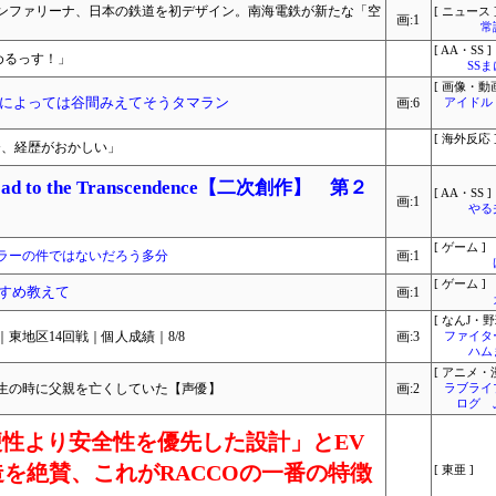
ンファリーナ、日本の鉄道を初デザイン。南海電鉄が新たな「空
[ ニュース 
画:1
常
[ AA・SS ]
めるっす！」
SS
[ 画像・動画
によっては谷間みえてそうタマラン
画:6
アイドル
[ 海外反応 
督、経歴がおかしい」
 to the Transcendence【二次創作】 第２
[ AA・SS ]
画:1
やる
[ ゲーム ]
ラーの件ではないだろう多分
画:1
[ ゲーム ]
すすめ教えて
画:1
[ なんJ・野
｜東地区14回戦｜個人成績｜8/8
画:3
ファイタ
ハム
[ アニメ・漫
生の時に父親を亡くしていた【声優】
画:2
ラブライ
ログ 
利便性より安全性を優先した設計」とEV
を絶賛、これがRACCOの一番の特徴
[ 東亜 ]