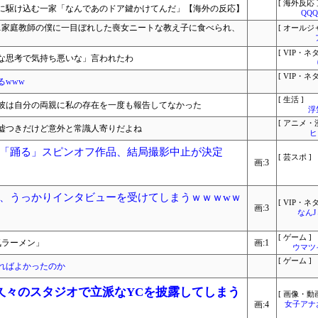
[ 海外反応 
に駆け込む一家「なんであのドア鍵かけてんだ」【海外の反応】
QQ
に…家庭教師の僕に一目ぼれした喪女ニートな教え子に食べられ、
[ オールジ
[ VIP・ネタ
な思考で気持ち悪いな」言われたわ
[ VIP・ネタ
www
[ 生活 ]
彼は自分の両親に私の存在を一度も報告してなかった
浮
[ アニメ・漫
嘘つきだけど意外と常識人寄りだよね
ヒ
「踊る」スピンオフ作品、結局撮影中止が決定
[ 芸スポ ]
画:3
、うっかりインタビューを受けてしまうｗｗｗwｗ
[ VIP・ネタ
画:3
なん
[ ゲーム ]
気ラーメン」
画:1
ウマツ
[ ゲーム ]
ればよかったのか
久々のスタジオで立派なYCを披露してしまう
[ 画像・動画
画:4
女子アナ