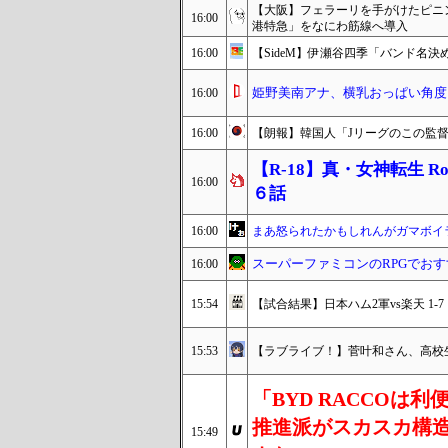
【大阪】フェラーリを手がけたピニ
16:00
港特急」をなにわ筋線へ導入
16:00
【SideM】伊瀬谷四季「バンド名決
姫野美南アナ、横乳おっぱい角度
16:00
16:00
【朗報】韓国人「Jリーグのこの監
【R-18】真・女神転生 Road
16:00
６話
16:00
まあ怒られたかもしれんがガマボイ
スーパーファミコンのRPGでお
16:00
15:54
【試合結果】日本ハム2軍vs楽天 1-7
15:53
【ラブライブ！】菅叶和さん、高校
「BYD RACCOは
推進派がスカスカ構造
15:49