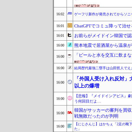
16:02
ゲーフリ新作が発売されてからソニ
ChatGPTでコミュ障って治
16:01
お前らがメイドイン韓国で認
16:01
熊本地震で居酒屋から温泉が湧
16:00
「ビールと水を交互に飲まな
16:00
16:00
結局歴代最強二塁手は山田哲人でえ
「外国人受け入れ反対」大幅
16:00
以上の爆増
【悲報】『メイドインアビス』劇場
16:00
う何回目だよ…
韓国がサッカーの審判を買収
16:00
戦無敗だったのが判明
【にじさんじ】はかちぇ「2足の靴
16:00
た」