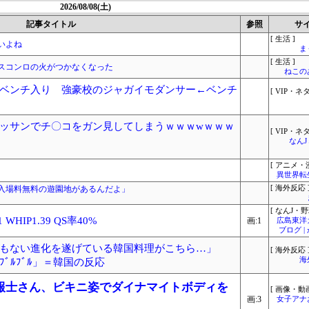
2026/08/08(土)
記事タイトル
参照
サ
[ 生活 ]
いよね
ま
[ 生活 ]
ガスコンロの火がつかなくなった
ねこ
ベンチ入り 強豪校のジャガイモダンサー←ベンチ
[ VIP・ネタ
ッサンでチ〇コをガン見してしまうｗｗｗwｗｗｗ
[ VIP・ネタ
なん
[ アニメ・漫
異世界転
入場料無料の遊園地があるんだよ」
[ 海外反応 
[ なんJ・野
WHIP1.39 QS率40%
画:1
広島東洋
ブログ 
もない進化を遂げている韓国料理がこちら…」
[ 海外反応 
海
ﾞﾙﾌﾞﾙ」＝韓国の反応
報士さん、ビキニ姿でダイナマイトボディを
[ 画像・動画
画:3
女子アナ