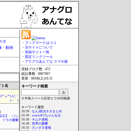
スポ
・
ブックマークはココ
像・動画
・
当サイトについて
・
登録サイト一覧
・
固定リンクツール
・
アナグロあんてな スマホ版
登録ブログ数 : 472
総記事数 : 8807967
更新 : 08/08(土)16:31
イト名
キーワード検索
*´ω`*)人(´･
※半角スペース区切りでAND検索
ェ･｀)
キーワード履歴
16:39 :
なんJ政治ネタまとめ
]
16:39 :
watch＠2ちゃんねる
反応】 パン
16:38 :
キムチ速報
ドラの憂鬱
16:38 :
世界の憂鬱
16:35 :
カンダタ速報