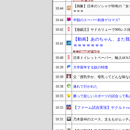
【画像】日本のソシャゲ特有の「女
10:44
ｗｗｗ
10:44
半額のスーパー刺身ゲロマズ?
10:42
【遊戯王】ヤドカリューで900レス
【動画】あのちゃん、また我
10:41
ｗｗｗｗｗｗｗ
10:40
日本トイレットペーパー、輸入44
10:39
大学留年する奴の特徴
10:39
父「授乳中か、母乳ってどんな味な
10:38
連れて行かれた
10:35
勝って欲しいスポーツの試合って私
【ファーム試合実況】ヤクルトvs広島 
10:35
10:31
乃木坂46のエース、太ももがムッチ