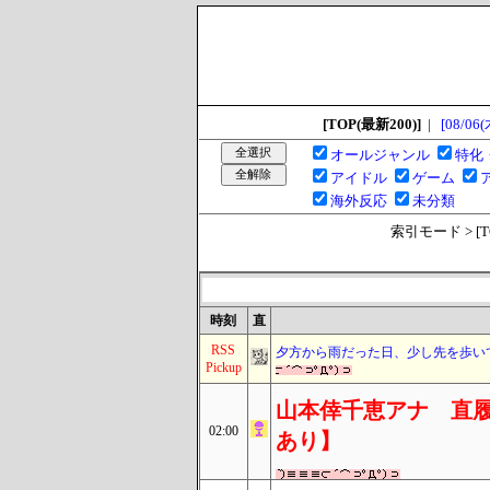
[TOP(最新200)]
|
[08/06(
オールジャンル
特化
アイドル
ゲーム
海外反応
未分類
索引モード > [TOP
時刻
直
RSS
夕方から雨だった日、少し先を歩い
Pickup
山本倖千恵アナ 直履
02:00
あり】