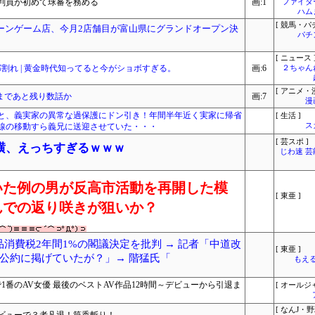
判員が初めて球審を務める
画:1
ファイタ
ハム
[ 競馬・パ
レーンゲーム店、今月2店舗目が富山県にグランドオープン決
パチ
[ ニュース 
割れ | 黄金時代知ってると今がショボすぎる。
画:6
２ちゃん
[ アニメ・漫
まであと残り数話か
画:7
漫
りと、義実家の異常な過保護にドン引き！年間半年近く実家に帰省
[ 生活 ]
線の移動すら義兄に送迎させていた・・・
ス
[ 芸スポ ]
横、えっちすぎるｗｗｗ
じわ速 
いた例の男が反高市活動を再開した模
[ 東亜 ]
んでの返り咲きが狙いか？
料品消費税2年間1%の閣議決定を批判 → 記者「中道改
[ 東亜 ]
公約に掲げていたが？」→ 階猛氏「
もえる
1番のAV女優 最後のベストAV作品12時間～デビューから引退ま
[ オールジ
[ なんJ・野