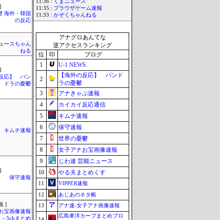
11:36 :
くまニュース
]
11:35 :
ブラウザゲーム速報
鬱 海外・韓国
11:33 :
かぞくちゃんねる
の反応
アナグロあんてな
ュースちゃん
逆アクセスランキング
ねる
位
印
ブログ
1
U-1 NEWS.
]
【海外の反応】 パンド
反応】 パン
2
ラの憂鬱
ドラの憂鬱
3
アナきゃぷ速報
4
カイカイ反応通信
5
キムチ速報
6
保守速報
キムチ速報
7
世界の憂鬱
8
女子アナお宝画像速報
9
じわ速 芸能ニュース
]
10
やる夫まとめくす
保守速報
11
VIPPER速報
12
あじあのネタ帳
 ]
13
アナ速‐女子アナ画像速報
お宝画像速報
広島東洋カープまとめブロ
－5chまとめ
14