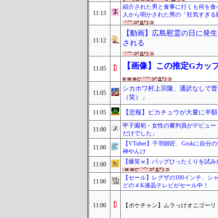
紹介された男と食事に行くも何を食
11:13
人から明かされた男の「狂気すぎる
【動画】広島慰霊の日に発生
11:12
される
【画像】この推定Gカッ
11:05
シカホワ村上宗隆、通訳なしで普
11:05
（笑）」
【悲報】ピカチュウが大量に半額
11:05
甲子園初・女性の審判員がデビュー
11:00
だけでした」
【VTuber】千羽師匠、Grokに
11:00
神やんけ
【爆笑ｗ】バッグひったくりを試み
11:00
【セール】レグザの100インチ、シャ
11:00
どの４K液晶テレビがセール中！
11:00
【ポケチャン】ムラっけオニゴーリ