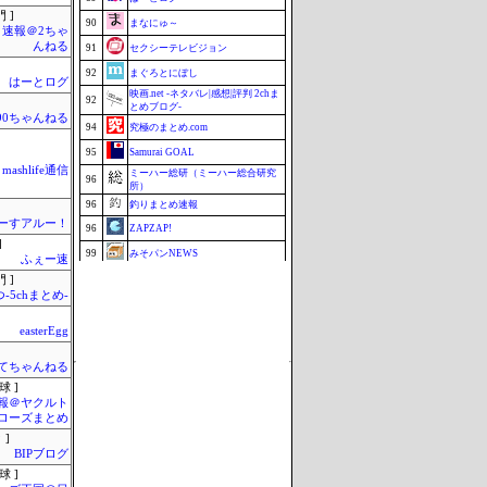
 ]
90
まなにゅ～
速報＠2ちゃ
んねる
91
セクシーテレビジョン
92
まぐろとにぼし
はーとログ
映画.net -ネタバレ|感想|評判 2chま
92
とめブログ-
990ちゃんねる
94
究極のまとめ.com
95
Samurai GOAL
mashlife通信
ミーハー総研（ミーハー総合研究
96
所）
96
釣りまとめ速報
ーすアルー！
96
ZAPZAP!
]
99
みそパンNEWS
ふぇー速
99
まとめCUP
 ]
-5chまとめ-
101
マラソン速報
Update 08/06 11:38
easterEgg
てちゃんねる
球 ]
報＠ヤクルト
ローズまとめ
 ]
BIPブログ
球 ]