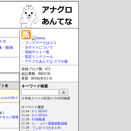
スポ
・
ブックマークはココ
像・動画
・
当サイトについて
・
登録サイト一覧
・
固定リンクツール
・
アナグロあんてな スマホ版
登録ブログ数 : 472
総記事数 : 8803538
更新 : 08/06(木)11:41
イト名
キーワード検索
ほんわかMkⅡ
※半角スペース区切りでAND検索
キーワード履歴
11:44 :
U-1 NEWS
 ]
11:44 :
U-1 NEWS.
ナきゃぷ速報
11:39 :
F1情報通
11:39 :
/)；｀ω´)＜国家総動員報
11:38 :
うしみつ-5chまとめ-