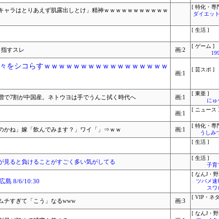
[ 特化・専門
キャラはとりあえず肌露出しとけ」精神ｗｗｗｗｗｗｗｗｗｗｗ
ダイエット
[ 生活 ]
[ ゲーム ]
目指すスレ
画:2
1
々をシコらすｗｗｗｗｗｗｗｗｗｗｗｗｗｗｗｗｗ
[ 芸スポ ]
画:1
[ 東亜 ]
％増で7割が中国産。ネトウヨは手でうんこ拭く時代へ
画:1
にゅ
[ ニュース 
画:1
[ 特化・専門
のかね」嫁「飲んでみます？」ワイ「」⇒ｗｗ
画:1
うしみつ
[ 生活 ]
[ 生活 ]
が見ると負けることがすごく多い気がしてる
子育
[ なんJ・野
8/6/10:30
ツバメ速
スワ
[ VIP・ネタ
ムチすぎて「こう」なるwww
画:3
[ なんJ・野