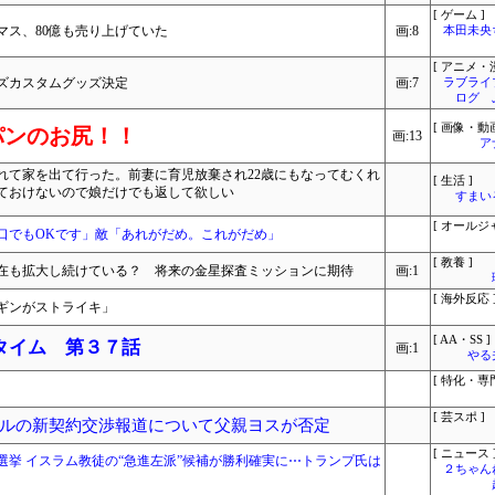
[ ゲーム ]
マス、80億も売り上げていた
画:8
本田未央
[ アニメ・漫
ズカスタムグッズ決定
画:7
ラブライ
ログ 
[ 画像・動画
パンのお尻！！
画:13
ア
れて家を出て行った。前妻に育児放棄され22歳にもなってむくれ
[ 生活 ]
ておけないので娘だけでも返して欲しい
すまいる
[ オールジ
口でもOKです」敵「あれがだめ。これがだめ」
[ 教養 ]
在も拡大し続けている？ 将来の金星探査ミッションに期待
画:1
[ 海外反応 
ギンがストライキ」
[ AA・SS ]
タイム 第３７話
画:1
やる
[ 特化・専門
[ 芸スポ ]
ルの新契約交渉報道について父親ヨスが否定
[ ニュース 
挙 イスラム教徒の“急進左派”候補が勝利確実に⋯トランプ氏は
２ちゃん