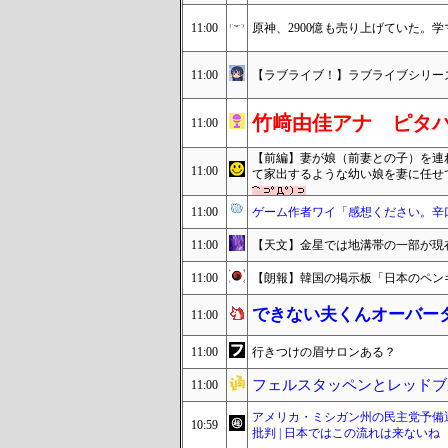
11:00
原神、2900億も売り上げていた。学
11:00
【ラブライブ！】ラブライブシリー
竹﨑由佳アナ ピタ
11:00
【前編】妻が娘（前妻との子）を連
11:00
て家出するような幼い娘を妻に任せ
11:00
ゲーム作者ワイ「感想ください。辛
11:00
【天文】金星では地溝帯の一部が現
11:00
【朗報】韓国の掲示板「日本のペン
できない夫くんオーバー
11:00
11:00
行きつけの眉サロンある？
フェルスタッペンとレッドブ
11:00
アメリカ・ミシガン州の民主党予備選
10:59
批判 | 日本ではこの流れは来ないね