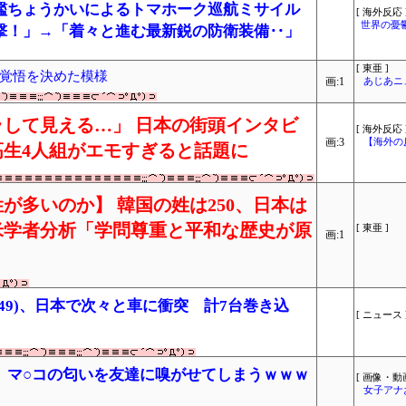
艦ちょうかいによるトマホーク巡航ミサイル
[ 海外反応 
世界の憂
撃！」→「着々と進む最新鋭の防衛装備‥」
[ 東亜 ]
覚悟を決めた模様
画:1
あじあニ
して見える…」 日本の街頭インタビ
[ 海外反応 
画:3
【海外の
生4人組がエモすぎると話題に
が多いのか】 韓国の姓は250、日本は
米学者分析「学問尊重と平和な歴史が原
[ 東亜 ]
画:1
49)、日本で次々と車に衝突 計7台巻き込
[ ニュース 
、マ○コの匂いを友達に嗅がせてしまうｗｗｗ
[ 画像・動画
女子アナ