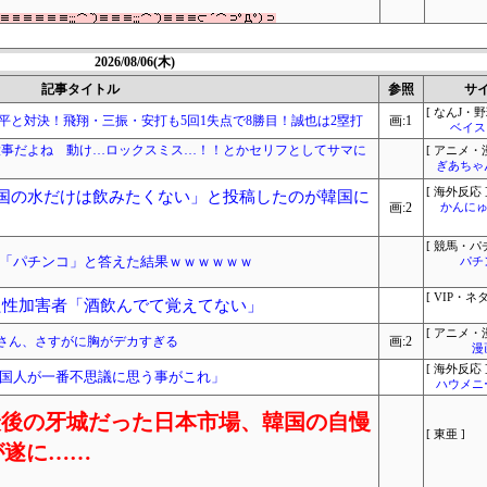
2026/08/06(木)
記事タイトル
参照
サ
[ なんJ・野
平と対決！飛翔・三振・安打も5回1失点で8勝目！誠也は2塁打
画:1
ベイス
大事だよね 動け…ロックスミス…！！とかセリフとしてサマに
[ アニメ・漫
ぎあちゃ
[ 海外反応 
国の水だけは飲みたくない」と投稿したのが韓国に
画:2
かんにゅ
[ 競馬・パ
「パチンコ」と答えた結果ｗｗｗｗｗｗ
パチ
[ VIP・ネタ
た性加害者「酒飲んでて覚えてない」
[ アニメ・漫
姫さん、さすがに胸がデカすぎる
画:2
漫
[ 海外反応 
国人が一番不思議に思う事がこれ」
ハウメニ
業の最後の牙城だった日本市場、韓国の自慢
[ 東亜 ]
が遂に……