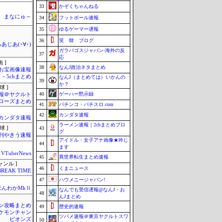
33
かぞくちゃんねる
まなにゅ～
34
フットボール速報
35
ゆるゲーマー遅報
36
笑 韓 ブログ
あじあ(･∀･)
ガラパゴスジャパン-海外の反
37
応
 ]
38
なんJ政治ネタまとめ
お宝画像速報
－5chまとめ
なんJ（まとめては）いかんの
39
か？
球 ]
40
ゲーハー黙示録
報＠ヤクルト
ローズまとめ
41
パチンコ・パチスロ.com
42
カンダタ速報
カンダタ速報
ラーメン速報｜2chまとめブロ
球 ]
43
グ
刊やきう速報
アイドル・女子アナ画像★吟じ
44
ます
VTuberNews
45
異世界転生まとめ速報
ャンル ]
46
くまニュース
BREAK TIME
47
ハウメニージャパン!
ほんわかMkⅡ
なんでも受信遅報@なんJ・お
48
んJまとめ
ン攻略まとめ
49
歴史的速報
ケモンチャン
ツバメ速報＠東京ヤクルトスワ
ピオンズ
50