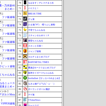
]
70
もばます｜デレステまとめ
通～乃木坂46
71
バイクと！
まとめ～
 ]
71
BREAK TIME
ファ板速報
73
げぇ速
 ]
74
ひま速(°∀°) -暇つぶし速報-
ファ板速報
75
子育てちゃんねる
 ]
ファ板速報
75
Ｚチャンネル＠ＶＩＰ
 ]
77
黄昏ちゃんねる
ファ板速報
77
スカッと王国！
 ]
ファ板速報
79
ジャンプ速報
 ]
80
カルチョまとめブログ
ファ板速報
81
BABYMETAL TIMES
 ]
ラビット速報
82
鷹速@ホークスまとめブログ
83
阪神タイガースちゃんねる
くちゃんねる
84
footballnet【サッカー5chまとめ】
]
ねるニュース
85
もきゅ速(*´ω`*)人(´･ェ･｀)
超速まとめ＋
86
ポーランドボール 翻訳
ャンル ]
アダルトMeta
87
チゲ速
 ]
87
VTuberNews
VIPPER速報
89
はーとログ