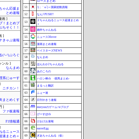
ローズまとめ
51
/)；｀ω´)＜国家総動員報
ちゃん応援ま
とめ速報
52
なんJ PUSH!!
画 ]
２ちゃんねるニュース超速まとめ
53
ブ！まとめブ
＋
ぷちそく！！
54
婚外ちゃんねる
 ]
55
ニュース30over
ナきゃぷ速報
56
漫画まとめ速報
57
ベイスターズNEWS
(^-^)ぶろぐ
58
なんまめ
ャンル ]
59
ほんわか2ちゃんねる
なんまめ
60
あのころの
理系にゅーす
61
ハロン棒ch -競馬まとめ-
]
61
まるっと翻訳
ニチカン！
63
ふぇー速
夫まとめくす
64
日刊やきう速報
 ]
65
mutyunのゲーム+αブログ
ファ板速報
66
げーすぽch
F1情報通
66
けおけお速報
]
68
easterEgg
ねるニュース
69
ぎあちゃんねる（仮）
超速まとめ＋