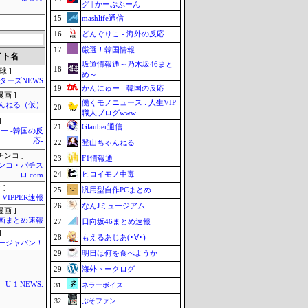
グ | かーぷぶーん
15
mashlife通信
16
どんぐりこ - 海外の反応
17
厳選！韓国情報
イト名
坂道情報通～乃木坂46まと
18
球 ]
め～
ターズNEWS
19
かんにゅー - 韓国の反応
画 ]
働くモノニュース : 人生VIP
んねる（仮）
20
職人ブログwww
]
21
Glauber通信
ー -韓国の反
応-
22
登山ちゃんねる
チンコ ]
23
F1情報通
ンコ・パチス
24
ヒロイモノ中毒
ロ.com
 ]
25
汎用型自作PCまとめ
VIPPER速報
26
なんJミュージアム
画 ]
画まとめ速報
27
日向坂46まとめ速報
]
28
もえるあじあ(･∀･)
ージャパン！
29
明日は何を食べようか
29
海外トークログ
U-1 NEWS.
31
ネラーボイス
32
ぷそファン