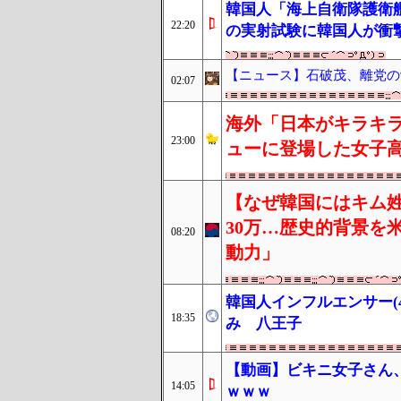
韓国人「海上自衛隊護衛
22:20
の実射試験に韓国人が衝
【ニュース】石破茂、離党の
02:07
海外「日本がキラキラ
23:00
ューに登場した女子高
【なぜ韓国にはキム姓
30万…歴史的背景を
08:20
動力」
韓国人インフルエンサー(
18:35
み 八王子
【動画】ビキニ女子さん
14:05
ｗｗｗ