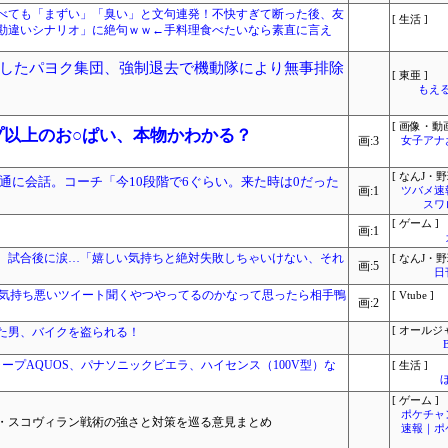
べても「まずい」「臭い」と文句連発！不快すぎて断った後、友
[ 生活 ]
勘違いシナリオ」に絶句ｗｗ←手料理食べたいなら素直に言え
したパヨク集団、強制退去で機動隊により無事排除
[ 東亜 ]
もえる
[ 画像・動画
プ以上のお○ぱい、本物かわかる？
画:3
女子アナ
[ なんJ・野
通に会話。コーチ「今10段階で6ぐらい。来た時は0だった
画:1
ツバメ速
スワ
[ ゲーム ]
画:1
 試合後に涙…「嬉しい気持ちと絶対失敗しちゃいけない、それ
[ なんJ・野
画:5
日
自分の気持ち悪いツイート聞くやつやってるのかなって思ったら相手鴨
[ Vtube ]
画:2
た男、バイクを盗られる！
[ オールジ
ープAQUOS、パナソニックビエラ、ハイセンス（100V型）な
[ 生活 ]
[ ゲーム ]
ポケチャ
・スコヴィラン戦術の強さと対策を巡る意見まとめ
速報｜ポ