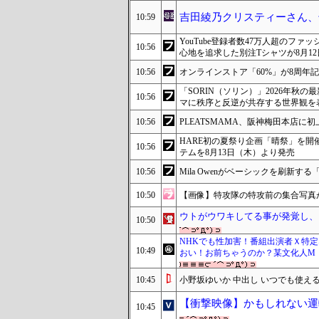
吉田綾乃クリスティーさん、
10:59
YouTube登録者数47万人超のフ
10:56
心地を追求した別注Tシャツが8月1
10:56
オンラインストア「60%」が8周年
「SORIN（ソリン）」2026年秋の最新コ
10:56
マに秩序と反逆が共存する世界観を
10:56
PLEATSMAMA、阪神梅田本店
HARE初の夏祭り企画「晴祭」を
10:56
テムを8月13日（木）より発売
10:56
Mila Owenがベーシックを刷新する「D
10:50
【画像】特攻隊の特攻前の集合写真
ウトがウワキしてる事が発覚し、
10:50
NHKでも性加害！番組出演者Ｘ特定
10:49
おい！お前ちゃうのか？某文化人M
10:45
小野坂ゆいか 中出し いつでも使え
【衝撃映像】かもしれない運
10:45