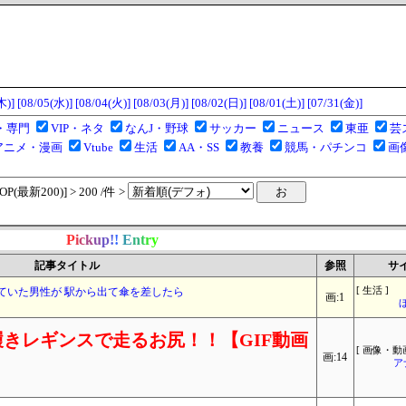
木)]
[08/05(水)]
[08/04(火)]
[08/03(月)]
[08/02(日)]
[08/01(土)]
[07/31(金)]
・専門
VIP・ネタ
なんJ・野球
サッカー
ニュース
東亜
芸
アニメ・漫画
Vtube
生活
AA・SS
教養
競馬・パチンコ
画
(最新200)] > 200 /件 >
P
i
c
k
u
p
!
!
E
n
t
r
y
記事タイトル
参照
サ
ていた男性が 駅から出て傘を差したら
[ 生活 ]
画:1
きレギンスで走るお尻！！【GIF動画
[ 画像・動画
画:14
ア