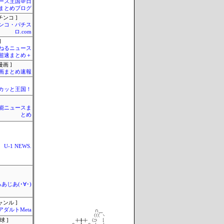
ーズ王国＠日
まとめブログ
チンコ ]
ンコ・パチス
ロ.com
]
ねるニュース
超速まとめ＋
画 ]
画まとめ速報
カッと王国！
芸能ニュースま
とめ
U-1 NEWS.
あじあ(･∀･)
ャンル ]
アダルトMeta
球 ]