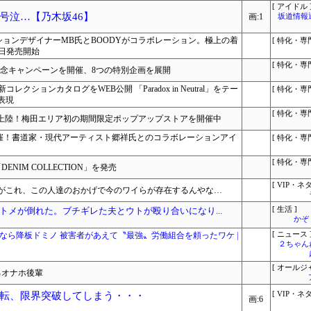
[ アイドル 
号泣…【乃木坂46】
画:1
坂道情報
ァッションデザイナーMB氏とBOODYがコラボレーション。極上の着
[ 特化・専門
2日発売開始
[ 特化・専門
記念キャンペーンを開催、8つの特別企画を展開
レクションカタログをWEB公開 「Paradox in Neutral」をテー
[ 特化・専門
表現
[ 特化・専門
に初上陸！梅田エリア初の期間限定ポップアップストアを開催中
開催！書道家・現代アーティスト郷祥氏とのコラボレーションアイ
[ 特化・専門
[ 特化・専門
ENIM COLLECTION」を発売
[ VIP・ネタ
がこれ、この人達のおかげで今のワイらが存在するんやな…
トメが倒れた。ブチギレた夫とウトが殴り合いになり...
[ 生活 ]
かぞ
なら降板ドミノ 被害者があえて〝最強〟労働組合を頼ったワケ |
[ ニュース 
２ちゃん
[ オールジ
るオナホ後輩
転、限界突破してしまう・・・
[ VIP・ネタ
画:6