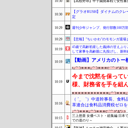
10:30
【高校野球】甲子園開幕戦で女性審
【グラオRUSH】ダイナムのク
10:30
定
10:29
週刊少年ジャンプ、発行部数100万部
10:29
【悲報】”ちいかわ”のモモンガ退場
45歳で高齢初産した義姉の甘えぶ
10:19
して家事を高齢親に丸投げし、新幹
【動画】アメリカのトー
10:19
今まで沈黙を保って
10:19
様、財務省を手を組
（ ´_ゝ`）中道幹事長、食
10:16
革連合は食料品消費税ゼロを
三上悠亜 女優ベスト・総集編 日本で
10:15
での道のり～