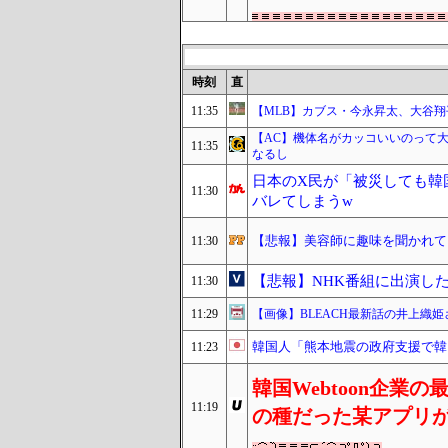
時刻
直
11:35
【MLB】カブス・今永昇太、大谷翔
【AC】機体名がカッコいいのって
11:35
なるし
日本のX民が「被災しても韓
11:30
バレてしまうw
【悲報】美容師に趣味を聞かれて
11:30
【悲報】NHK番組に出演し
11:30
11:29
【画像】BLEACH最新話の井上織
韓国人「熊本地震の政府支援で韓
11:23
韓国Webtoon企
11:19
の種だった某アプリ