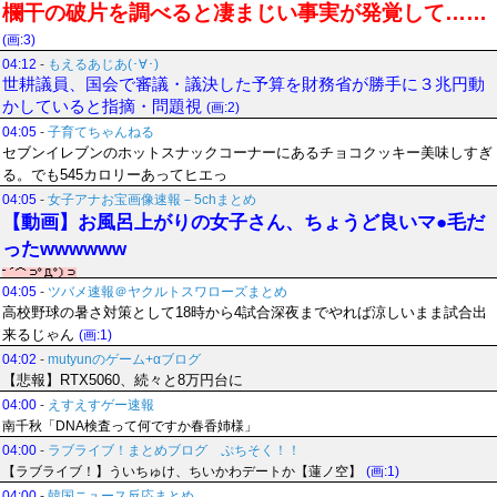
欄干の破片を調べると凄まじい事実が発覚して……
(画:3)
04:12
-
もえるあじあ(･∀･)
世耕議員、国会で審議・議決した予算を財務省が勝手に３兆円動
かしていると指摘・問題視
(画:2)
04:05
-
子育てちゃんねる
セブンイレブンのホットスナックコーナーにあるチョコクッキー美味しすぎ
る。でも545カロリーあってヒエっ
04:05
-
女子アナお宝画像速報－5chまとめ
【動画】お風呂上がりの女子さん、ちょうど良いマ●毛だ
ったwwwwww
04:05
-
ツバメ速報＠ヤクルトスワローズまとめ
高校野球の暑さ対策として18時から4試合深夜までやれば涼しいまま試合出
来るじゃん
(画:1)
04:02
-
mutyunのゲーム+αブログ
【悲報】RTX5060、続々と8万円台に
04:00
-
えすえすゲー速報
南千秋「DNA検査って何ですか春香姉様」
04:00
-
ラブライブ！まとめブログ ぷちそく！！
【ラブライブ！】ういちゅけ、ちいかわデートか【蓮ノ空】
(画:1)
04:00
-
韓国ニュース反応まとめ