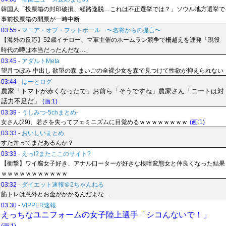
韓国人「投票箱の封印破損、経路逸脱…これは不正選挙では？」ソウル地方選挙で
事前投票箱の開票が一時中断
03:55
-
マニア・オブ・フットボール 〜名将からの提言〜
【海外の反応】52歳イチロー、マ軍主催のホームラン競争で柵越えを連発「現役
時代の噂は本当だったんだな…」
03:45
-
アダルトMeta
望月つぼみ 中出し 欲望の森 まいごの全裸少女を森で見つけて性欲が抑えられない
03:44
-
はーとログ
農家「トマトが赤くなったで」お前ら「そうですね」農家さん「ニートは対
話力不足だ」
(画:1)
03:39
-
うしみつ-5chまとめ-
女さん(29)、若さを失ってフェミニズムに目覚めるｗｗｗｗｗｗｗｗ
(画:1)
03:33
-
おいしいまとめ
すた丼ってまだあるんか？
03:33
-
えっ!?またここのサイト?
【衝撃】ワイ腐女子好き、アナル口ーターが好きな根暗変態女と仲良くなった結果
ｗｗｗｗｗｗｗｗｗｗｗ
03:32
-
ダイエット速報＠2ちゃんねる
筋トレは意外とお金がかかるんだよな…
03:30
-
VIPPER速報
えっちなユニフォームの女子陸上選手「シコんないで！」