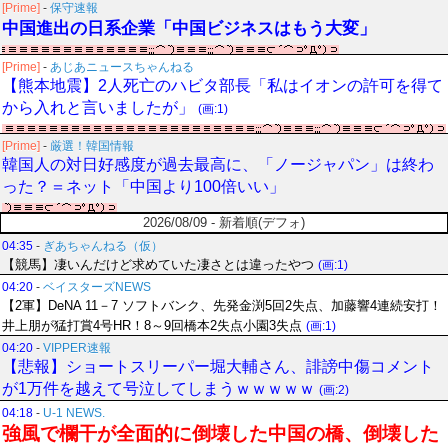
[Prime]
-
保守速報
中国進出の日系企業「中国ビジネスはもう大変」
[Prime]
-
あじあニュースちゃんねる
【熊本地震】2人死亡のハビタ部長「私はイオンの許可を得て
から入れと言いましたが」
(画:1)
[Prime]
-
厳選！韓国情報
韓国人の対日好感度が過去最高に、「ノージャパン」は終わ
った？＝ネット「中国より100倍いい」
2026/08/09 - 新着順(デフォ)
04:35
-
ぎあちゃんねる（仮）
【競馬】凄いんだけど求めていた凄さとは違ったやつ
(画:1)
04:20
-
ベイスターズNEWS
【2軍】DeNA 11－7 ソフトバンク、先発金渕5回2失点、加藤響4連続安打！
井上朋が猛打賞4号HR！8～9回橋本2失点小園3失点
(画:1)
04:20
-
VIPPER速報
【悲報】ショートスリーパー堀大輔さん、誹謗中傷コメント
が1万件を越えて号泣してしまうｗｗｗｗｗ
(画:2)
04:18
-
U-1 NEWS.
強風で欄干が全面的に倒壊した中国の橋、倒壊した