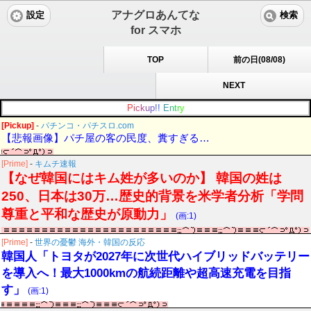
アナグロあんてな
設定
検索
for スマホ
TOP
前の日(08/08)
NEXT
P
i
c
k
u
p
!
!
E
n
t
r
y
[Pickup]
-
パチンコ・パチスロ.com
【悲報画像】パチ屋の客の民度、糞すぎる…
[Prime]
-
キムチ速報
【なぜ韓国にはキム姓が多いのか】 韓国の姓は
250、日本は30万…歴史的背景を米学者分析「学問
尊重と平和な歴史が原動力」
(画:1)
[Prime]
-
世界の憂鬱 海外・韓国の反応
韓国人「トヨタが2027年に次世代ハイブリッドバッテリー
を導入へ！最大1000kmの航続距離や超高速充電を目指
す」
(画:1)