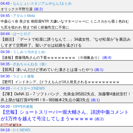
04:45
-
なんじぇいスタジアム＠なんJまとめ
オリックス平野引退
(画:2)
04:45
-
アダルトMeta
中森心々奈 美少女 相部屋NTR 大嫌いなマネージャーに ミニスカから覗く色白む
ち尻を狙われ 朝まで続く絶倫性交に不覚に
04:44
-
はーとログ
【婚活】「デートで松屋に誘うなんて…」34歳女性、“なぜ松屋か”を裏読み
しすぎて交際終了。疑いグセは結婚を遠ざける
04:39
-
うしみつ-5chまとめ-
【速報】齋藤飛鳥さんの下着ｗｗｗｗｗｗｗｗ （※画像あり）
(画:4)
04:35
-
ぎあちゃんねる（仮）
【競馬】凄いんだけど求めていた凄さとは違ったやつ
(画:1)
04:30
-
ラビット速報
【驚愕】インドネシア、[ドラえもんが16人発見されるｗｗｗｗｗｗｗｗｗ
04:20
-
ベイスターズNEWS
【2軍】DeNA 11－7 ソフトバンク、先発金渕5回2失点、加藤響4連続安打！
井上朋が猛打賞4号HR！8～9回橋本2失点小園3失点
(画:1)
04:20
-
VIPPER速報
【悲報】ショートスリーパー堀大輔さん、誹謗中傷コメント
が1万件を越えて号泣してしまうｗｗｗｗｗ
(画:2)
04:18
-
U-1 NEWS.