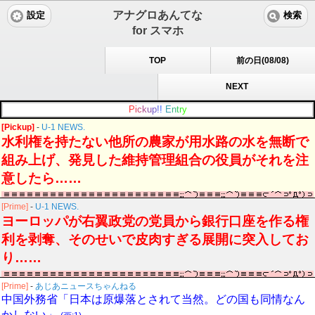
アナグロあんてな
設定
検索
for スマホ
TOP
前の日(08/08)
NEXT
P
i
c
k
u
p
!
!
E
n
t
r
y
[Pickup]
-
U-1 NEWS.
水利権を持たない他所の農家が用水路の水を無断で
組み上げ、発見した維持管理組合の役員がそれを注
意したら……
[Prime]
-
U-1 NEWS.
ヨーロッパが右翼政党の党員から銀行口座を作る権
利を剥奪、そのせいで皮肉すぎる展開に突入してお
り……
[Prime]
-
あじあニュースちゃんねる
中国外務省「日本は原爆落とされて当然。どの国も同情なん
かしない」