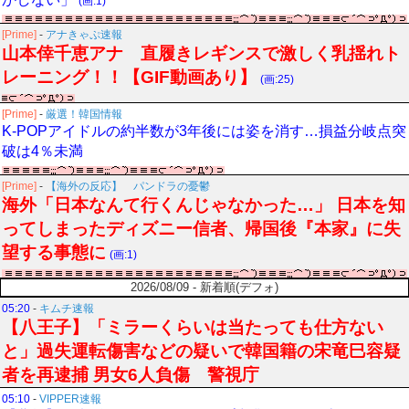
(画:1)
[Prime]
-
アナきゃぷ速報
山本倖千恵アナ 直履きレギンスで激しく乳揺れト
レーニング！！【GIF動画あり】
(画:25)
[Prime]
-
厳選！韓国情報
K-POPアイドルの約半数が3年後には姿を消す…損益分岐点突
破は4％未満
[Prime]
-
【海外の反応】 パンドラの憂鬱
海外「日本なんて行くんじゃなかった…」 日本を知
ってしまったディズニー信者、帰国後『本家』に失
望する事態に
(画:1)
2026/08/09 - 新着順(デフォ)
05:20
-
キムチ速報
【八王子】「ミラーくらいは当たっても仕方ない
と」過失運転傷害などの疑いで韓国籍の宋竜巳容疑
者を再逮捕 男女6人負傷 警視庁
05:10
-
VIPPER速報