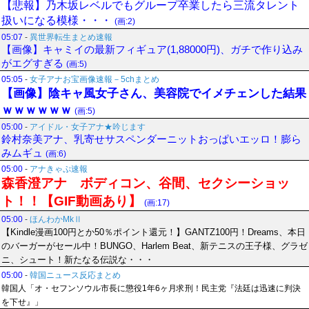
【悲報】乃木坂レベルでもグループ卒業したら三流タレント
扱いになる模様・・・
(画:2)
05:07
-
異世界転生まとめ速報
【画像】キャミイの最新フィギュア(1,88000円)、ガチで作り込み
がエグすぎる
(画:5)
05:05
-
女子アナお宝画像速報－5chまとめ
【画像】陰キャ風女子さん、美容院でイメチェンした結果
ｗｗｗｗｗｗ
(画:5)
05:00
-
アイドル・女子アナ★吟じます
鈴村奈美アナ、乳寄せサスペンダーニットおっぱいエッロ！膨ら
みムギュ
(画:6)
05:00
-
アナきゃぷ速報
森香澄アナ ボディコン、谷間、セクシーショッ
ト！！【GIF動画あり】
(画:17)
05:00
-
ほんわかMkⅡ
【Kindle漫画100円とか50％ポイント還元！】GANTZ100円！Dreams、本日
のバーガーがセール中！BUNGO、Harlem Beat、新テニスの王子様、グラゼ
ニ、シュート！新たなる伝説な・・・
05:00
-
韓国ニュース反応まとめ
韓国人「オ・セフンソウル市長に懲役1年6ヶ月求刑！民主党『法廷は迅速に判決
を下せ』」