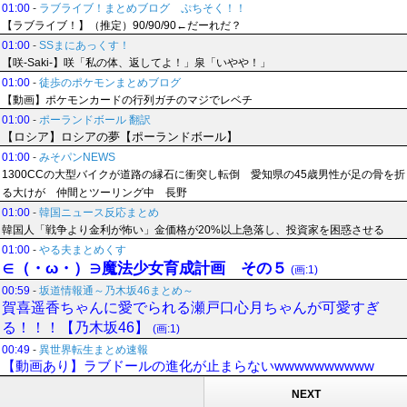
01:00
-
ラブライブ！まとめブログ ぷちそく！！
【ラブライブ！】（推定）90/90/90←だーれだ？
01:00
-
SSまにあっくす！
【咲-Saki-】咲「私の体、返してよ！」泉「いやや！」
01:00
-
徒歩のポケモンまとめブログ
【動画】ポケモンカードの行列ガチのマジでレベチ
01:00
-
ポーランドボール 翻訳
【ロシア】ロシアの夢【ポーランドボール】
01:00
-
みそパンNEWS
1300CCの大型バイクが道路の縁石に衝突し転倒 愛知県の45歳男性が足の骨を折
る大けが 仲間とツーリング中 長野
01:00
-
韓国ニュース反応まとめ
韓国人「戦争より金利が怖い」金価格が20%以上急落し、投資家を困惑させる
01:00
-
やる夫まとめくす
∈（・ω・）∋魔法少女育成計画 その５
(画:1)
00:59
-
坂道情報通～乃木坂46まとめ～
賀喜遥香ちゃんに愛でられる瀬戸口心月ちゃんが可愛すぎ
る！！！【乃木坂46】
(画:1)
00:49
-
異世界転生まとめ速報
【動画あり】ラブドールの進化が止まらないwwwwwwwwww
NEXT