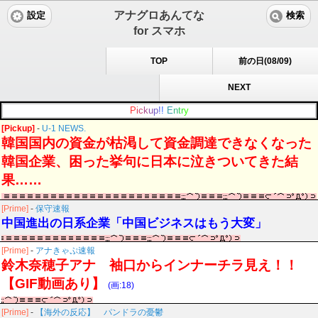
アナグロあんてな
設定
検索
for スマホ
TOP
前の日(08/09)
NEXT
P
i
c
k
u
p
!
!
E
n
t
r
y
[Pickup]
-
U-1 NEWS.
韓国国内の資金が枯渇して資金調達できなくなった
韓国企業、困った挙句に日本に泣きついてきた結
果……
[Prime]
-
保守速報
中国進出の日系企業「中国ビジネスはもう大変」
[Prime]
-
アナきゃぷ速報
鈴木奈穂子アナ 袖口からインナーチラ見え！！
【GIF動画あり】
(画:18)
[Prime]
-
【海外の反応】 パンドラの憂鬱