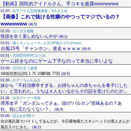
【動画】国民的アイドルさん、手コキを披露wwwwwww
01:05
-
女子アナお宝画像速報－5chまとめ
【画像】これで抜ける性癖のやつってマジでいるの？
wwwwwww
(画:5)
01:05
-
カンダタ速報
怪談を全く楽しめないんやが
(画:1)
01:02
-
働くモノニュース : 人生VIP職人ブログwww
台風15号「チャンホン」迷走ｗｗｗｗ
(画:4)
01:01
-
汎用型自作PCまとめ
ゲーム好きなのにゲーム下手なのって本当に辛いよな
01:00
-
日刊やきう速報
SB前田悠伍(20) 1.75 10勝0敗 77回
(画:5)
01:00
-
かぞくちゃんねる
妹から「不妊治療辛すぎる。お姉ちゃんの赤ちゃんを養子にした
い」と言われた。うちは４人もいるからその話を受けたのだが...
01:00
-
ゆるゲーマー遅報
理系女子「ガンダムってさぁ、頭の“バルカン”意味あるの？あ
れ、役に立たなくない？」
(画:4)
01:00
-
ほんわかMkⅡ
自分風呂屋でバイトしてるんだが、今日着物着たスキンヘッドの黒人さんが
風呂入りにきた。
(画:1)