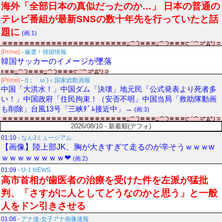
海外「全部日本の真似だったのか…」 日本の普通の
テレビ番組が最新SNSの数十年先を行っていたと話
題に
(画:1)
[Prime]
-
厳選！韓国情報
韓国サッカーのイメージが墜落
[Prime]
-
/)；｀ω´)＜国家総動員報
中国「大洪水！」中国ダム「決壊」地元民「公式発表より死者多
い！」中国政府「住民拘束！（安否不明」中国当局「救助隊動画
も削除」台風13号「三峡ﾀﾞﾑ接近中」→
(画:3)
2026/08/10 - 新着順(デフォ)
01:10
-
なんJミュージアム
【画像】陸上部JK、胸が大きすぎて走るのが辛そうｗｗｗw
ｗｗｗｗｗｗｗｗ❤
(画:2)
01:09
-
U-1 NEWS.
高市首相が歯医者の治療を受けた件を左派が猛批
判、「さすがに人としてどうなのかと思う」と一般
人をドン引きさせる
01:06
-
アナ速‐女子アナ画像速報