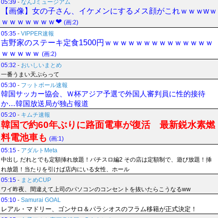
05:39
-
なんJミュージアム
【画像】女の子さん、イケメンにするメス顔がこれｗｗｗwｗ
ｗｗｗｗｗｗｗ❤
(画:2)
05:35
-
VIPPER速報
吉野家のステーキ定食1500円ｗｗｗｗｗｗｗｗｗｗｗｗｗｗ
ｗｗｗｗｗ
(画:2)
05:32
-
おいしいまとめ
一番うまい天ぷらって
05:30
-
フットボール速報
韓国サッカー協会、Ｗ杯アジア予選で外国人審判員に性的接待
か…韓国放送局が独占報道
05:20
-
キムチ速報
韓国で約60年ぶりに路面電車が復活 最新鋭水素燃
料電池車も
(画:1)
05:15
-
アダルトMeta
中出し だれとでも定額挿れ放題！パチスロ編2 その店は定額制で、遊び放題！挿
れ放題！当たりを引けば店内にいる女性、ホール
05:15
-
まとめCUP
ワイ昨夜、間違えて上司のパソコンのコンセントを抜いたらこうなるww
05:10
-
Samurai GOAL
レアル・マドリー、ゴンサロ＆パラシオスのフラム移籍が正式決定！