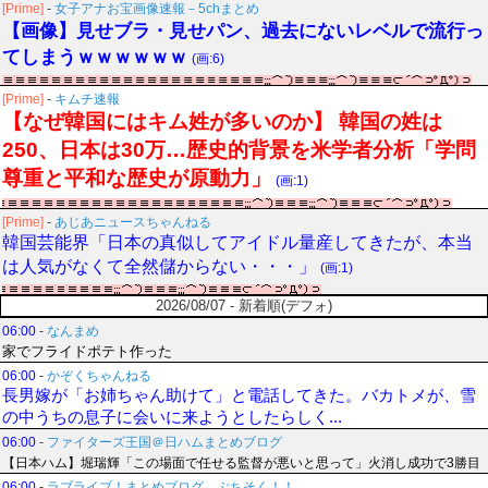
[Prime]
-
女子アナお宝画像速報－5chまとめ
【画像】見せブラ・見せパン、過去にないレベルで流行っ
てしまうｗｗｗｗｗｗ
(画:6)
[Prime]
-
キムチ速報
【なぜ韓国にはキム姓が多いのか】 韓国の姓は
250、日本は30万…歴史的背景を米学者分析「学問
尊重と平和な歴史が原動力」
(画:1)
[Prime]
-
あじあニュースちゃんねる
韓国芸能界「日本の真似してアイドル量産してきたが、本当
は人気がなくて全然儲からない・・・」
(画:1)
2026/08/07 - 新着順(デフォ)
06:00
-
なんまめ
家でフライドポテト作った
06:00
-
かぞくちゃんねる
長男嫁が「お姉ちゃん助けて」と電話してきた。バカトメが、雪
の中うちの息子に会いに来ようとしたらしく...
06:00
-
ファイターズ王国＠日ハムまとめブログ
【日本ハム】堀瑞輝「この場面で任せる監督が悪いと思って」火消し成功で3勝目
06:00
-
ラブライブ！まとめブログ ぷちそく！！