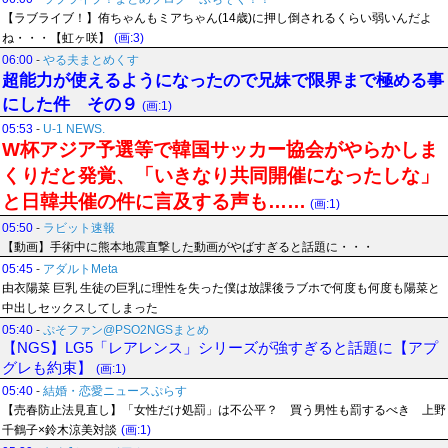
【ラブライブ！】侑ちゃんもミアちゃん(14歳)に押し倒されるくらい弱いんだよ
ね・・・【虹ヶ咲】
(画:3)
06:00
-
やる夫まとめくす
超能力が使えるようになったので兄妹で限界まで極める事
にした件 その９
(画:1)
05:53
-
U-1 NEWS.
W杯アジア予選等で韓国サッカー協会がやらかしま
くりだと発覚、「いきなり共同開催になったしな」
と日韓共催の件に言及する声も……
(画:1)
05:50
-
ラビット速報
【動画】手術中に熊本地震直撃した動画がやばすぎると話題に・・・
05:45
-
アダルトMeta
由衣陽菜 巨乳 生徒の巨乳に理性を失った僕は放課後ラブホで何度も何度も陽菜と
中出しセックスしてしまった
05:40
-
ぷそファン@PSO2NGSまとめ
【NGS】LG5「レアレンス」シリーズが強すぎると話題に【アプ
グレも約束】
(画:1)
05:40
-
結婚・恋愛ニュースぷらす
【売春防止法見直し】「女性だけ処罰」は不公平？ 買う男性も罰するべき 上野
千鶴子×鈴木涼美対談
(画:1)