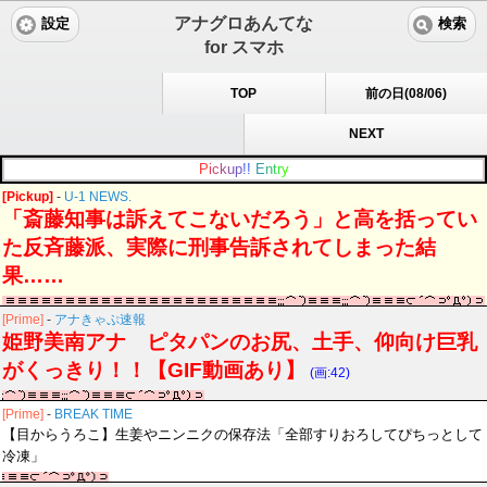
アナグロあんてな
設定
検索
for スマホ
TOP
前の日(08/06)
NEXT
P
i
c
k
u
p
!
!
E
n
t
r
y
[Pickup]
-
U-1 NEWS.
「斎藤知事は訴えてこないだろう」と高を括ってい
た反斉藤派、実際に刑事告訴されてしまった結
果……
[Prime]
-
アナきゃぷ速報
姫野美南アナ ピタパンのお尻、土手、仰向け巨乳
がくっきり！！【GIF動画あり】
(画:42)
[Prime]
-
BREAK TIME
【目からうろこ】生姜やニンニクの保存法「全部すりおろしてぴちっとして
冷凍」