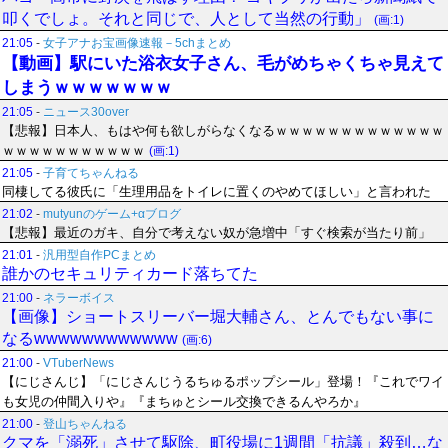
叩くでしょ。それと同じで、人として当然の行動」
(画:1)
21:05
-
女子アナお宝画像速報－5chまとめ
【動画】駅にいた浴衣女子さん、毛がめちゃくちゃ見えて
しまうｗｗｗｗｗｗｗ
21:05
-
ニュース30over
【悲報】日本人、もはや何も欲しがらなくなるｗｗｗｗｗｗｗｗｗｗｗｗｗ
ｗｗｗｗｗｗｗｗｗｗｗ
(画:1)
21:05
-
子育てちゃんねる
同棲してる彼氏に「生理用品をトイレに置くのやめてほしい」と言われた
21:02
-
mutyunのゲーム+αブログ
【悲報】最近のガキ、自分で考えない奴が急増中「すぐ検索が当たり前」
21:01
-
汎用型自作PCまとめ
誰かのセキュリティカード落ちてた
21:00
-
ネラーボイス
【画像】ショートスリーバー堀大輔さん、とんでもない事に
なるwwwwwwwwwwww
(画:6)
21:00
-
VTuberNews
【にじさんじ】「にじさんじうるちゅるポップシール」登場！『これでワイ
も女児の仲間入りや』『まちゅとシール交換できるんやろか』
21:00
-
登山ちゃんねる
クマを「溺死」させて駆除、町役場に1週間「抗議」殺到…な