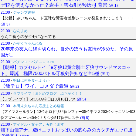
ぜ銃を使えなかった？岩手・雫石町が明かす背景
(画:1)
21:00
-
ジャンプ速報
【悲報】みいちゃん、ド直球な障害者差別シーンが発見されてしまう・・・
(画:3)
21:00
-
なんまめ
うんこ食うのがクセになってる
21:00
-
かぞくちゃんねる
20年来の友人に縁を切られ、自分のほうも友情が冷めた。その原
因が...
21:00
-
パチンコ・パチスロ.com
【朗報】カプセルトイ「e牙狼12黄金騎士牙狼サウンドマスコッ
ト」爆誕 極限7500バトル牙狼剣告知など全5種
(画:1)
21:00
-
明日は何を食べようか
【飯テロ】ワイ、コメダで豪遊
(画:2)
21:00
-
ラブライブ！まとめブログ ぷちそく！！
【ラブライブ！】6cƠᴗƠ∂今日は8月10日デス
(画:5)
21:00
-
本田未央ちゃん応援まとめ速報
【アイマスセルラン】13位ホロドリ34位ンフィー35位学マス203位シャニソン403
位アズールレーン404位ミリシタ517位デレステ
(画:8)
21:00
-
アイドル・女子アナ★吟じます
畑下由佳アナ、透けニットおっぱいの膨らみのカタチがエッロ過