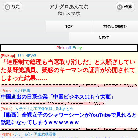
アナグロあんてな
設定
検索
for スマホ
TOP
前の日(08/09)
NEXT
P
i
c
k
u
p
!
!
E
n
t
r
y
[Pickup]
-
U-1 NEWS.
「連座制で総理も当選取り消しだ」と大騒ぎしてい
た某野党議員、疑惑のキーマンの証言が公開されて
しまった結果……
[Prime]
-
保守速報
中国進出の日系企業「中国ビジネスはもう大変」
[Prime]
-
女子アナお宝画像速報－5chまとめ
【動画】全裸女子のシャワーシーンがYouTubeで見れると
話題になってしまうｗｗｗｗｗｗ
[Prime]
-
/)；｀ω´)＜国家総動員報