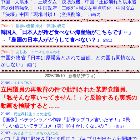
中国「大洪水！」三峡ダム「決壊危機」中国「土砂崩れと洪水被
害の対策強化！」中国政府「三峡ﾀﾞﾑ周辺を重点強化」中国ダム
「決壊」中国「現場封鎖！（空撮削除」→
(画:2)
[Prime]
-
世界の憂鬱 海外・韓国の反応
韓国人「日本人が殆ど食べない海産物がこちらです‥」
→「島国の日本人がどうして食べない？」
(画:1)
[Prime]
-
あじあニュースちゃんねる
中国外務省「日本は原爆落とされて当然。どの国も同情なん
かしない」
(画:1)
2026/08/10 - 新着順(デフォ)
21:09
-
U-1 NEWS.
立民議員の再教育の件で批判された某野党議員、
「私そんな事いってません！」と反論するも実際の
動画を検証すると……
21:09
-
異世界転生まとめ速報
【画像】ベテランラノベ作家「新作ラブコメ書いたぞ！」X民
「いい歳こいてラブコメ（笑）恥ずかしくないの？」
(画:2)
21:07
-
あじあニュースちゃんねる
パヨ「高市に野次を飛ばす理由？ ゴキブリが出たら新聞紙で