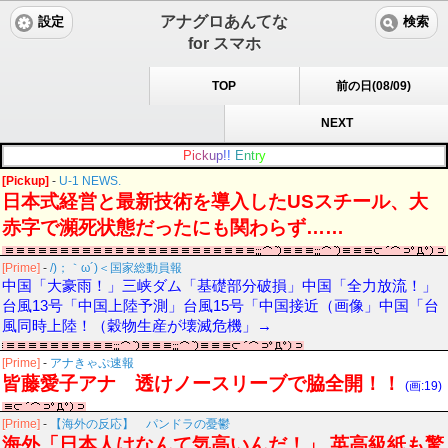
アナグロあんてな
設定
検索
for スマホ
TOP
前の日(08/09)
NEXT
P
i
c
k
u
p
!
!
E
n
t
r
y
[Pickup]
-
U-1 NEWS.
日本式経営と最新技術を導入したUSスチール、大
赤字で瀕死状態だったにも関わらず……
[Prime]
-
/)；｀ω´)＜国家総動員報
中国「大豪雨！」三峡ダム「基礎部分破損」中国「全力放流！」
台風13号「中国上陸予測」台風15号「中国接近（画像」中国「台
風同時上陸！（穀物生産が壊滅危機」→
[Prime]
-
アナきゃぷ速報
皆藤愛子アナ 透けノースリーブで脇全開！！
(画:19)
[Prime]
-
【海外の反応】 パンドラの憂鬱
海外「日本人はなんて気高いんだ！」 英高級紙も驚