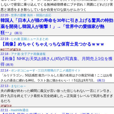
しないで密室に乗り込んでくる無神経喫煙者にブチ切れ！周囲にどれだけ害
悪と迷惑をまき散らしているか自覚ゼロな奴らがムカつく
22:20
-
世界の憂鬱 海外・韓国の反応
韓国人「日本人が猫の寿命を30年に引き上げる驚異の特効
薬を開発し韓国人が衝撃！」→「世界中の愛猫家が熱
狂‥」
(画:1)
22:19
-
じわ速 芸能ニュースまとめ
【画像】めちゃくちゃえっちな保育士見つかるｗｗｗ
22:18
-
アナ速‐女子アナ画像速報
【画像】NHKお天気お姉さん(45)の写真集、月間売上1位を獲
得
(画:9)
22:14
-
ポンポコにゅーす - 三日月狸璃のアニメ感想サイト
「ルリドラゴン」50話感想 能力バトルした龍の名前はクロ推定50歳！ここはお母
さんの過去に纏わる神社。ラスト急に猫かわいい！！51話は9月7日。
(画:1)
22:13
-
まなにゅ～
夫の葬儀が終わった瞬間に義父が言い放った信じられない一言にドン引き。
四十九日を終えてソク着拒＆完全絶縁した←正気疑うレベルで気持ち悪すぎ
るだろ
22:11
-
mashlife通信