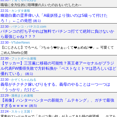
22:35
-
子育てちゃんねる
職場に全方位的に喧嘩腰の人いたのおもいだしたわ～
22:31
-
カンダタ速報
幽遊白書の霊界偉い人「A級妖怪より強いのはS級って付けた
ろ！」←この発想
(画:1)
22:30
-
パチンコ・パチスロ.com
パチンコの打ち子やれば無料でパチンコ打てて絶対に負けないか
ら最強じゃね？？？
22:30
-
VTuberNews
【にじさんじ】でろーん「ﾝちゅう❤️かぁぃくて❤️ぉめぬﾝ❤️」← 可愛くて
ごめんShorts公開
22:30
-
フットボール速報
【サッカー】三笘薫に移籍の可能性？英王者アーセナルがブラジ
ル代表FW獲得失敗で方針転換か「ベストなミトマは恐ろしいほど
優れている」
(画:1)
22:30
-
かぞくちゃんねる
義母がチクチク嫁いびりをする。義母のやることは一つ一つは
「うっかり」だけど...
22:29
-
漫画まとめ速報
【画像】ハンターハンターの新能力「ムテキング」、ガチで最強
すぎるｗｗｗｗ
(画:5)
22:24
-
スカッと王国！
電車やエレベーターで「タバコ臭い奴」が入ってきた時の絶望感……ケアも