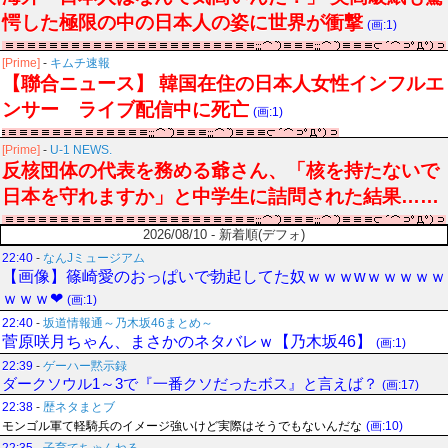
愕した極限の中の日本人の姿に世界が衝撃
(画:1)
[Prime]
-
キムチ速報
【聯合ニュース】 韓国在住の日本人女性インフルエ
ンサー ライブ配信中に死亡
(画:1)
[Prime]
-
U-1 NEWS.
反核団体の代表を務める爺さん、「核を持たないで
日本を守れますか」と中学生に詰問された結果……
2026/08/10 - 新着順(デフォ)
22:40
-
なんJミュージアム
【画像】篠崎愛のおっぱいで勃起してた奴ｗｗｗwｗｗｗｗｗ
ｗｗｗ❤
(画:1)
22:40
-
坂道情報通～乃木坂46まとめ～
菅原咲月ちゃん、まさかのネタバレｗ【乃木坂46】
(画:1)
22:39
-
ゲーハー黙示録
ダークソウル1～3で『一番クソだったボス』と言えば？
(画:17)
22:38
-
歴ネタまとブ
モンゴル軍て軽騎兵のイメージ強いけど実際はそうでもないんだな
(画:10)