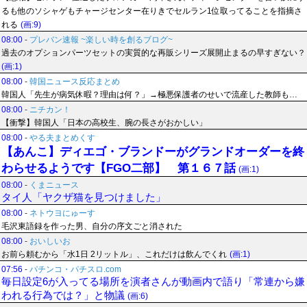
るも他のソシャゲもチャージセンター在りきでセルラン1位取ってることを指摘さ
れる
(画:9)
08:00
-
プレバン速報 ~楽しい時を創るブログ~
過去のオプションパーツセットの実質的な再販シリーズ展開止まるの早すぎない？
(画:1)
08:00
-
韓国ニュース反応まとめ
韓国人「先生が病気休暇？理由は何？」→極悪保護者のせいで流産した教師も…
08:00
-
ニチカン！
【衝撃】韓国人「日本の高校生、腕の長さがおかしい」
08:00
-
やる夫まとめくす
【あんこ】ディエゴ・ブランドーがグランドオーダーを終
わらせるようです【FGO二部】 第１６７話
(画:1)
08:00
-
くまニュース
タイ人「ヤクザ猫を見つけました」
08:00
-
ネトウヨにゅーす
毛沢東語録を作った男、自分の序文ごと消された
08:00
-
おいしいお
お前ら頼むから「水1日 2リットル」、これだけは飲んでくれ
(画:1)
07:56
-
パチンコ・パチスロ.com
毎日設定6が入ってる場所を演者さんが動画内で語り「常連から嫌
われる行為では？」と物議
(画:6)