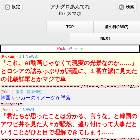
アナグロあんてな
設定
検索
for スマホ
TOP
前の日(08/07)
NEXT
P
i
c
k
u
p
!
!
E
n
t
r
y
[Pickup]
-
U-1 NEWS.
「これ、AI動画じゃなくて現実の光景なのか……」
とロシアの詰みっぷりが話題に、１番立派に見えた
の北朝鮮軍とかマジで草
[Prime]
-
厳選！韓国情報
韓国サッカーのイメージが墜落
[Prime]
-
U-1 NEWS.
「君たちが思ったことは分かる、言うな」と韓国の
アワビ丼を見た人々が騒然、盛り付けって大事だと
いうことがひと目で理解できてしまう……