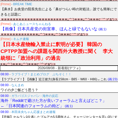
[Prime]
-
BREAK TIME
【鼻水】お灸堂の院長先生による「鼻がつらい時の対処法」誰でも簡単にで
きると話題に
[Prime]
-
あじあニュースちゃんねる
【画像】日本共産党の街宣車、ほんと碌でもないな
(画:1)
[Prime]
-
キムチ速報
【日本水産物輸入禁止に釈明が必要】 韓国の
CPTPP加盟への課題を関西外大教授に聞く 李大
統領に「政治利用」の過去
2026/08/08 - 新着順(デフォ)
08:00
-
ラブライブ！まとめブログ ぷちそく！！
【ラブライブ！】【画像】近江彼方(身長158cm・B85・W60・H86)←これ
(画:23)
08:00
-
なんまめ
ワイの夕ご飯どう思う？
08:00
-
ガラパゴスジャパン - 海外の反応
海外「Redditで避けた方が良いフォーラムと言えばどこ？」
←「日本関連のフォーラムの殆ど」
(画:1)
08:00
-
本田未央ちゃん応援まとめ速報
【悲報】セルラン1位逃したブルアカ5.5周年さん、チャージセンターを言い訳にす