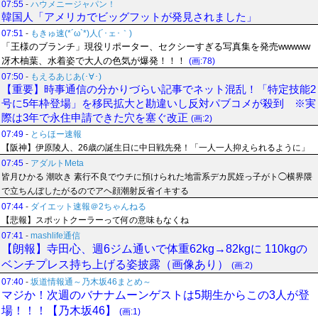
07:55
-
ハウメニージャパン！
韓国人「アメリカでビッグフットが発見されました」
07:51
-
もきゅ速(*´ω`*)人(´･ェ･｀)
「王様のブランチ」現役リポーター、セクシーすぎる写真集を発売wwwww
冴木柚葉、水着姿で大人の色気が爆発！！！
(画:78)
07:50
-
もえるあじあ(･∀･)
【重要】時事通信の分かりづらい記事でネット混乱！「特定技能2
号に5年枠登場」を移民拡大と勘違いし反対パブコメが殺到 ※実
際は3年で永住申請できた穴を塞ぐ改正
(画:2)
07:49
-
とらほー速報
【阪神】伊原陵人、26歳の誕生日に中日戦先発！「一人一人抑えられるように」
07:45
-
アダルトMeta
皆月ひかる 潮吹き 素行不良でウチに預けられた地雷系デカ尻姪っ子がト◯横界隈
で立ちんぼしたがるのでアヘ顔潮射反省イキする
07:44
-
ダイエット速報＠2ちゃんねる
【悲報】スポットクーラーって何の意味もなくね
07:41
-
mashlife通信
【朗報】寺田心、週6ジム通いで体重62kg→82kgに 110kgの
ベンチプレス持ち上げる姿披露（画像あり）
(画:2)
07:40
-
坂道情報通～乃木坂46まとめ～
マジか！次週のバナナムーンゲストは5期生からこの3人が登
場！！！【乃木坂46】
(画:1)