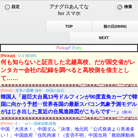
アナグロあんてな
設定
検索
for スマホ
TOP
前の日(08/06)
NEXT
P
i
c
k
u
p
!
!
E
n
t
r
y
[Pickup]
-
U-1 NEWS.
何も知らないと証言した北越高校、だが国交省がレ
ンタカー会社の記録を調べると高校側を借主とし
て……
[Prime]
-
世界の憂鬱 海外・韓国の反応
韓国人「超巨大台風13号ドルフィンが90度直角カーブで韓
国に向かう予想‥世界各国の最新スパコン気象予測モデル
がはじき出した直近の台風進路図がこちらです‥」
(画:4)
[Prime]
-
/)；｀ω´)＜国家総動員報
中国「大洪水！」中国ダム「決壊」地元民「公式発表より死者多
い！」中国政府「住民拘束！（安否不明」中国当局「救助隊動画