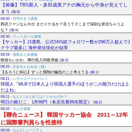
【画像】TBS新人・多田成美アナの胸元から中身が見えてし
まう
(画:8)
08:30
-
日刊やきう速報
西武ファンなんやが まだイケるか？言うてそこまで深刻な状況ちゃうよ
な？
(画:4)
08:30
-
フットボール速報
【サッカー】J1鹿島、公式SNS総フォロワー数が296万人超えでJ
クラブ最多に 海外発信強化が結実
08:29
-
漫画まとめ速報
映画ちいかわ、興行収入50億突破
(画:3)
08:25
-
ぎあちゃんねる（仮）
【るろうに剣心】ずっと飛翔の蝙也のこと考えてる
(画:1)
08:21
-
ハウメニージャパン！
韓国人「MLBで日本人より韓国人選手のほうがこの能力だけは上
だよね」
08:21
-
なんJ（まとめては）いかんのか？
明日の銀だこ、1舟88円（各店先着88名限定）
(画:2)
08:20
-
キムチ速報
【聯合ニュース】 韓国サッカー協会 2011～12年
に国際審判員らを性接待
08:09
-
なんJミュージアム