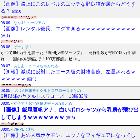
【画像】路上にこのレベルのエッチな野良猫が居たらどうす
る？
(画:3)
08:09
-
なんJミュージアム
【画像】レンタル彼氏、エグすぎるｗｗｗｗｗｗｗｗｗｗｗ
(画:1)
08:08
-
げーすぽch
かつて650万部を誇った『週刊少年ジャンプ』 発行部数が初の100万部割
れ… 国内の紙雑誌で「100万部超」ゼロに
08:07
-
あじあニュースちゃんねる
【朗報】減税に反対したエース級の財務官僚、左遷されるｗ
ｗｗｗｗｗ
(画:1)
08:05
-
ツバメ速報＠ヤクルトスワローズまとめ
6月以降のヤクルトスワローズ 13勝33敗
08:05
-
女子アナお宝画像速報－5chまとめ
【画像】飯尾夏帆アナ、白いポロシャツから乳房が飛び出
してしまうｗｗｗｗｗｗｗ
(画:5)
08:05
-
VIPPER速報
【画像】あの人気ポケモン、エッチなフィギュアになってし