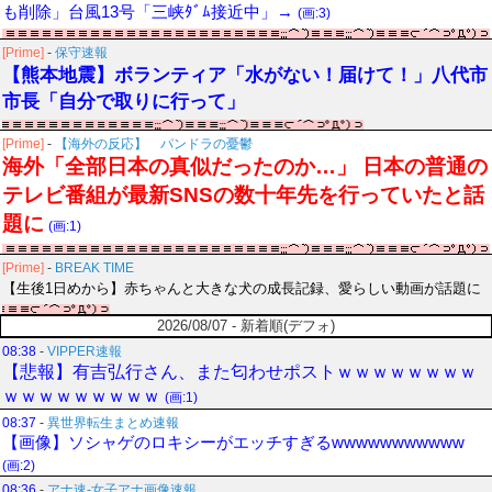
も削除」台風13号「三峡ﾀﾞﾑ接近中」→
(画:3)
[Prime]
-
保守速報
【熊本地震】ボランティア「水がない！届けて！」八代市
市長「自分で取りに行って」
[Prime]
-
【海外の反応】 パンドラの憂鬱
海外「全部日本の真似だったのか…」 日本の普通の
テレビ番組が最新SNSの数十年先を行っていたと話
題に
(画:1)
[Prime]
-
BREAK TIME
【生後1日めから】赤ちゃんと大きな犬の成長記録、愛らしい動画が話題に
2026/08/07 - 新着順(デフォ)
08:38
-
VIPPER速報
【悲報】有吉弘行さん、また匂わせポストｗｗｗｗｗｗｗｗ
ｗｗｗｗｗｗｗｗｗ
(画:1)
08:37
-
異世界転生まとめ速報
【画像】ソシャゲのロキシーがエッチすぎるwwwwwwwwwww
(画:2)
08:36
-
アナ速‐女子アナ画像速報